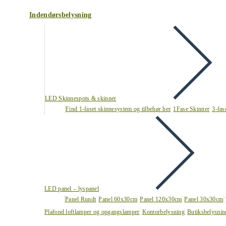
Indendørsbelysning
LED Skinnespots & skinner
Find 1-faset skinnesystem og tilbehør her
1Fase Skinner
3-fas
LED panel – lyspanel
Panel Rundt
Panel 60x30cm
Panel 120x30cm
Panel 30x30cm
Plafond loftlamper og opgangslamper
Kontorbelysning
Butiksbelysnin