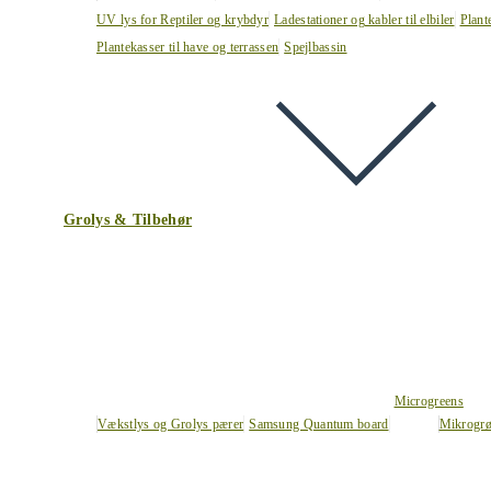
UV lys for Reptiler og krybdyr
Ladestationer og kabler til elbiler
Plant
Plantekasser til have og terrassen
Spejlbassin
Grolys & Tilbehør
Microgreens
Vækstlys og Grolys pærer
Samsung Quantum board
Mikrogrø