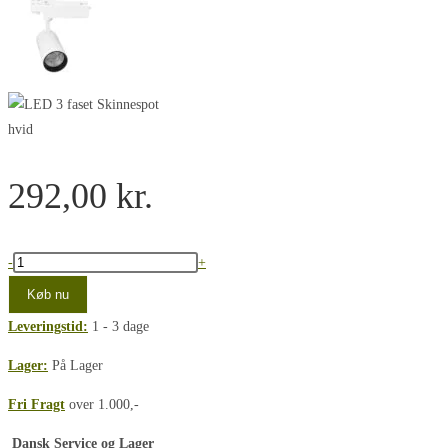
292,00
kr.
LED
-
+
3
Køb nu
faset
Leveringstid:
1 - 3 dage
Skinnespot
20W
Lager:
På Lager
4000K
Fri Fragt
over 1.000,-
Hvid
CRI
Dansk Service og Lager