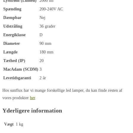
Lysstrøm (Lumen)
2000 lm
Spænding
200-240V AC
Dæmpbar
Nej
Udstråling
36 grader
Energiklasse
D
Diameter
90 mm
Længde
180 mm
Tæthed (IP)
20
MacAdam (SCDM)
3
Levetidsgaranti
2 år
Hos sunflux har vi mange forskellige led lamper, du kan finde resten af
vores produkter
her
.
Yderligere information
Vægt
1 kg