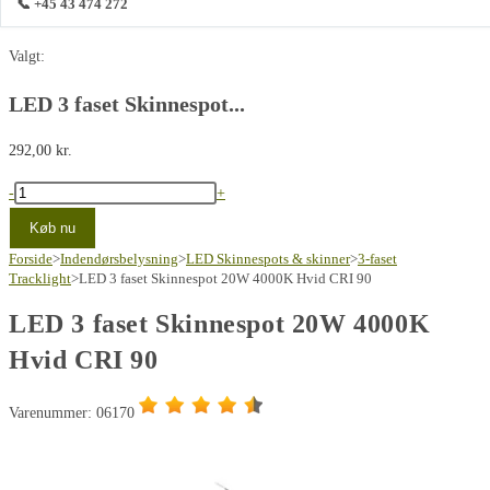
📞 +45 43 474 272
Valgt:
LED 3 faset Skinnespot...
292,00
kr.
LED
-
+
3
Køb nu
faset
Forside
>
Indendørsbelysning
>
LED Skinnespots & skinner
>
3-faset
Skinnespot
Tracklight
>
LED 3 faset Skinnespot 20W 4000K Hvid CRI 90
20W
LED 3 faset Skinnespot 20W 4000K
4000K
Hvid CRI 90
Hvid
CRI
90
Varenummer: 06170
antal