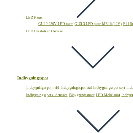
LED Pærer
GU10 230V LED pære
GU5.3 LED pære MR16 (12V)
E14 S
LED Lysstofrør
Diverse
Indbygningsspot
Indbygningsspot hvid
Indbygningsspot stål
Indbygningsspot sort
Ind
Indbygningsspots udendørs
Påbygningsspots
LED Møbelspot
Indbygn