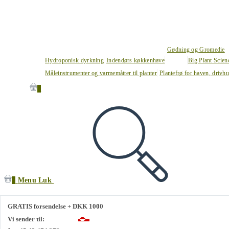
Gødning og Gromedie
Hydroponisk dyrkning
Indendørs køkkenhave
Big Plant Scie
Måleinstrumenter og varmemåtter til planter
Plantefrø for haven, drivh
0
0
Menu
Luk
GRATIS forsendelse + DKK 1000
Vi sender til: