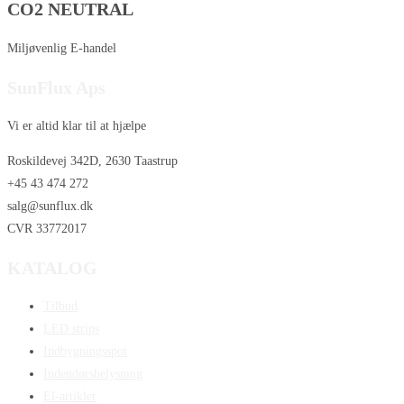
CO2 NEUTRAL
Miljøvenlig E-handel
SunFlux Aps
Vi er altid klar til at hjælpe
Roskildevej 342D, 2630 Taastrup
+45 43 474 272
salg@sunflux.dk
CVR 33772017
KATALOG
Tilbud
LED strips
Indbygningsspot
Indendørsbelysning
El-artikler