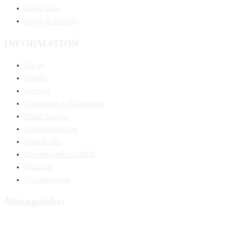
Hus & Have
Grolys & Tilbehør
INFORMATION
Om os
Kontakt
Levering
Returnering & Reklamation
Sikker betaling
Handelsbetingelser
Teknisk info
Persondatapolitik GDPR
Brochurer
SEO Marketing
Åbningstider:
Mandag:
8:00 – 15:00