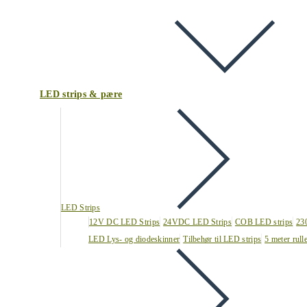
LED strips & pære
LED Strips
12V DC LED Strips
24VDC LED Strips
COB LED strips
23
LED Lys- og diodeskinner
Tilbehør til LED strips
5 meter rull