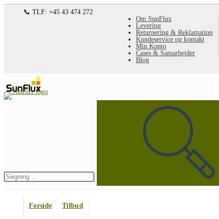
Spring
📞 TLF: +45 43 474 272
Om SunFlux
til
Levering
Returnering & Reklamation
indhold
Kundeservice og kontakt
Min Konto
Cases & Samarbejder
Blog
Søg
på
denne
hjemmeside
Indsend
søgning
Forside
Tilbud