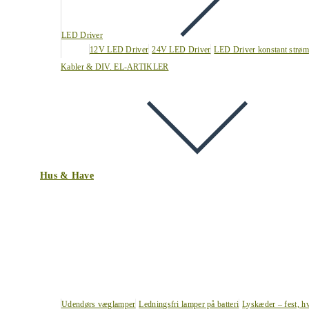
LED Driver
12V LED Driver
24V LED Driver
LED Driver konstant strøm
Kabler & DIV. EL-ARTIKLER
Hus & Have
Udendørs væglamper
Ledningsfri lamper på batteri
Lyskæder – fest, h