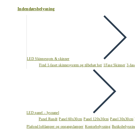
Indendørsbelysning
LED Skinnespots & skinner
Find 1-faset skinnesystem og tilbehør her
1Fase Skinner
3-fas
LED panel – lyspanel
Panel Rundt
Panel 60x30cm
Panel 120x30cm
Panel 30x30cm
Plafond loftlamper og opgangslamper
Kontorbelysning
Butiksbelysnin