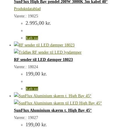
SunFlux High Bay pendel 200W 3000K 3m kabel 40°
Produktdatablad
Varenr.: 19025
2.995,00
kr.
Køb nu
RF sender til LED dæmper 18023
Varenr.: 18024
199,00
kr.
Køb nu
SunFlux Aluminium skærm t. High Bay 45°
Varenr.: 19027
199,00
kr.