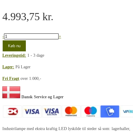
4.993,75
kr.
Sunflux
-
+
High
Køb nu
Bay
Leveringstid:
1 - 3 dage
160W
3000K
Lager:
På Lager
17250Lm
Fri Fragt
over 1.000,-
Alu
90°
antal
Dansk Service og Lager
Industrilampe med ekstra kraftig LED lyskilde til steder så som: lagerhaller,