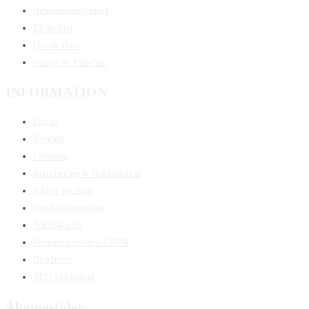
Indendørsbelysning
El-artikler
Hus & Have
Grolys & Tilbehør
INFORMATION
Om os
Kontakt
Levering
Returnering & Reklamation
Sikker betaling
Handelsbetingelser
Teknisk info
Persondatapolitik GDPR
Brochurer
SEO Marketing
Åbningstider: