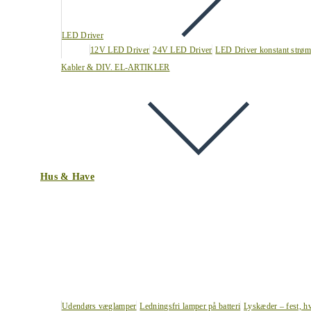
LED Driver
12V LED Driver
24V LED Driver
LED Driver konstant strøm
Kabler & DIV. EL-ARTIKLER
Hus & Have
Udendørs væglamper
Ledningsfri lamper på batteri
Lyskæder – fest, h