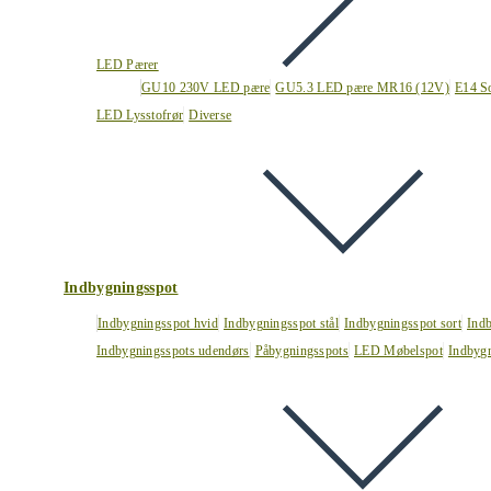
LED Pærer
GU10 230V LED pære
GU5.3 LED pære MR16 (12V)
E14 S
LED Lysstofrør
Diverse
Indbygningsspot
Indbygningsspot hvid
Indbygningsspot stål
Indbygningsspot sort
Ind
Indbygningsspots udendørs
Påbygningsspots
LED Møbelspot
Indbygn