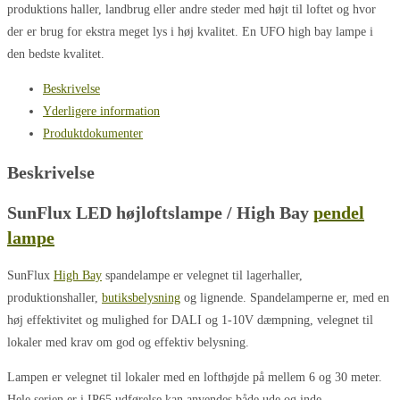
produktions haller, landbrug eller andre steder med højt til loftet og hvor
der er brug for ekstra meget lys i høj kvalitet. En UFO high bay lampe i
den bedste kvalitet.
Beskrivelse
Yderligere information
Produktdokumenter
Beskrivelse
SunFlux LED højloftslampe / High Bay
pendel
lampe
SunFlux
High Bay
spandelampe er velegnet til lagerhaller,
produktionshaller,
butiksbelysning
og lignende. Spandelamperne er, med en
høj effektivitet og mulighed for DALI og 1-10V dæmpning, velegnet til
lokaler med krav om god og effektiv belysning.
Lampen er velegnet til lokaler med en lofthøjde på mellem 6 og 30 meter.
Hele serien er i IP65 udførelse kan anvendes både ude og inde.