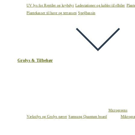
UV lys for Reptiler og krybdyr
Ladestationer og kabler til elbiler
Plant
Plantekasser til have og terrassen
Spejlbassin
Grolys & Tilbehør
Microgreens
Vækstlys og Grolys pærer
Samsung Quantum board
Mikrogrø