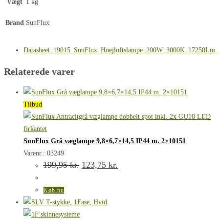
Vægt
1 kg
Brand
SunFlux
Datasheet_19015_SunFlux_Hoejloftslampe_200W_3000K_17250Lm
Relaterede varer
Tilbud
SunFlux Grå væglampe 9,8×6,7×14,5 IP44 m. 2×10151
Varenr.: 03249
Den
Den
199,95
kr.
123,75
kr.
oprindelige
aktuelle
pris
pris
var:
er:
Køb nu
199,95 kr..
123,75 kr..