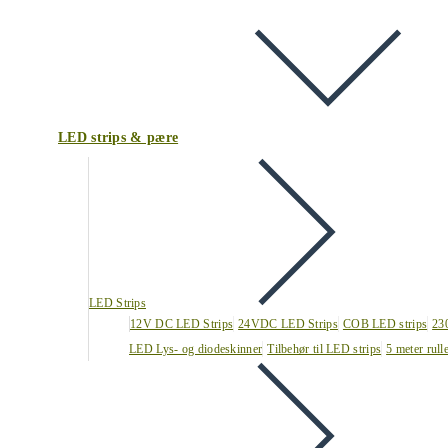
LED strips & pære
LED Strips
12V DC LED Strips
24VDC LED Strips
COB LED strips
23
LED Lys- og diodeskinner
Tilbehør til LED strips
5 meter rull