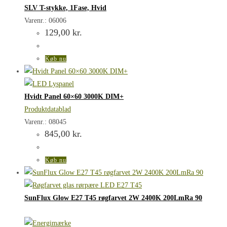
SLV T-stykke, 1Fase, Hvid
Varenr.: 06006
129,00
kr.
Køb nu
Hvidt Panel 60×60 3000K DIM+
Produktdatablad
Varenr.: 08045
845,00
kr.
Køb nu
SunFlux Glow E27 T45 røgfarvet 2W 2400K 200LmRa 90