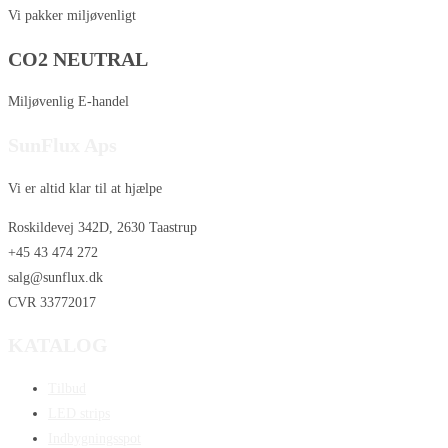
Vi pakker miljøvenligt
CO2 NEUTRAL
Miljøvenlig E-handel
SunFlux Aps
Vi er altid klar til at hjælpe
Roskildevej 342D, 2630 Taastrup
+45 43 474 272
salg@sunflux.dk
CVR 33772017
KATALOG
Tilbud
LED strips
Indbygningsspot