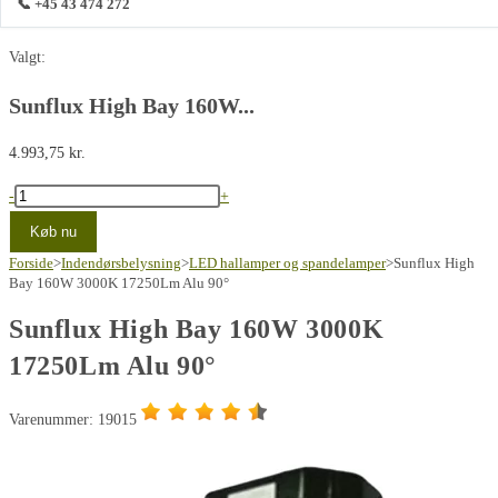
📞 +45 43 474 272
Valgt:
Sunflux High Bay 160W...
4.993,75
kr.
Sunflux
-
+
High
Køb nu
Bay
Forside
>
Indendørsbelysning
>
LED hallamper og spandelamper
>
Sunflux High
160W
Bay 160W 3000K 17250Lm Alu 90°
3000K
Sunflux High Bay 160W 3000K
17250Lm
17250Lm Alu 90°
Alu
90°
antal
Varenummer: 19015