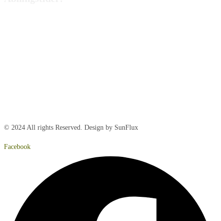
Mandag:
8:00 – 15:00
Tirsdag:
8:00 – 15:00
Onsdag:
8:00 – 15:00
Torsdag:
8:00 – 15:00
Fredag:
8.00 – 14:40
Lørdag:
Lukket
Søndag:
Lukket
© 2024 All rights Reserved. Design by SunFlux
Facebook