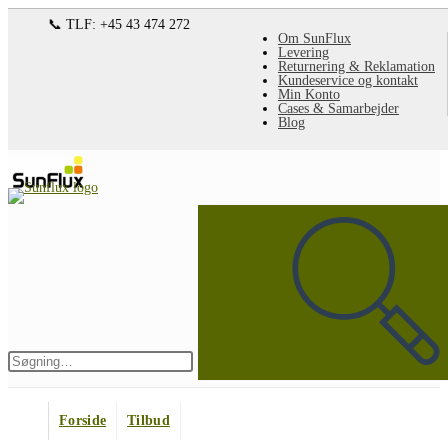
Spring
📞 TLF: +45 43 474 272
Om SunFlux
til
Levering
Returnering & Reklamation
indhold
Kundeservice og kontakt
Min Konto
Cases & Samarbejder
Blog
Søg
på
denne
hjemmeside
Indsend
søgning
Forside
Tilbud