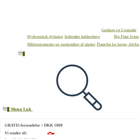
Gødning og Gromedie
Hydroponisk dyrkning
Indendørs køkkenhave
Big Plant Scie
Måleinstrumenter og varmemåtter til planter
Plantefrø for haven, drivh
0
0
Menu
Luk
GRATIS forsendelse + DKK 1000
Vi sender til: