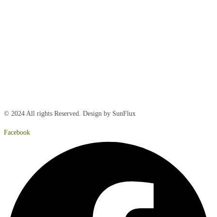
Mandag:
8:00 – 15:00
Tirsdag:
8:00 – 15:00
Onsdag:
8:00 – 15:00
Torsdag:
8:00 – 15:00
Fredag:
8.00 – 14:40
Lørdag:
Lukket
Søndag:
Lukket
© 2024 All rights Reserved. Design by SunFlux
Facebook