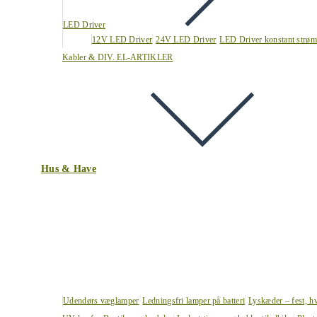
LED Driver
12V LED Driver
24V LED Driver
LED Driver konstant strøm
Kabler & DIV. EL-ARTIKLER
Hus & Have
Udendørs væglamper
Ledningsfri lamper på batteri
Lyskæder – fest, h