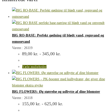
BIG RO-BASE: Perfekt gødning til blødt vand, regnvand og
osmosevand
Varenr.: 26119
Prisinterval:
89,00
kr.
-
345,00
kr.
89,00 kr.
til
345,00 kr.
Dette
Vælg muligheder
vare
har
flere
varianter.
BIG FLOWERS: Øg størrelse og udbytte af dine blomster
Mulighederne
Varenr.: 26118
Prisinterval:
155,00
kr.
-
625,00
kr.
kan
155,00 kr.
vælges
til