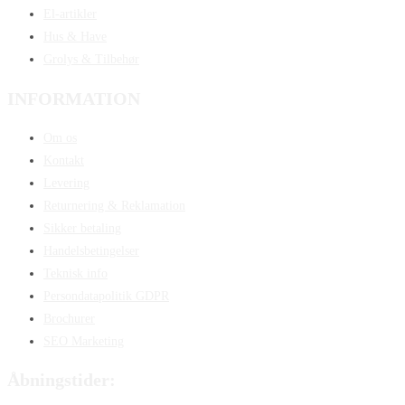
El-artikler
Hus & Have
Grolys & Tilbehør
INFORMATION
Om os
Kontakt
Levering
Returnering & Reklamation
Sikker betaling
Handelsbetingelser
Teknisk info
Persondatapolitik GDPR
Brochurer
SEO Marketing
Åbningstider: