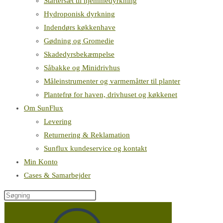
Startersæt til hjemmedyrkning
Hydroponisk dyrkning
Indendørs køkkenhave
Gødning og Gromedie
Skadedyrsbekæmpelse
Såbakke og Minidrivhus
Måleinstrumenter og varmemåtter til planter
Plantefrø for haven, drivhuset og køkkenet
Om SunFlux
Levering
Returnering & Reklamation
Sunflux kundeservice og kontakt
Min Konto
Cases & Samarbejder
Søg
på
denne