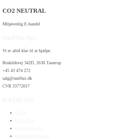
CO2 NEUTRAL
Miljøvenlig E-handel
SunFlux Aps
Vi er altid klar til at hjælpe
Roskildevej 342D, 2630 Taastrup
+45 43 474 272
salg@sunflux.dk
CVR 33772017
KATALOG
Tilbud
LED strips
Indbygningsspot
Indendørsbelysning