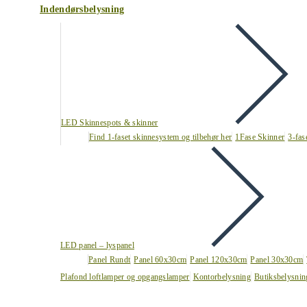
Indendørsbelysning
LED Skinnespots & skinner
Find 1-faset skinnesystem og tilbehør her
1Fase Skinner
3-fas
LED panel – lyspanel
Panel Rundt
Panel 60x30cm
Panel 120x30cm
Panel 30x30cm
Plafond loftlamper og opgangslamper
Kontorbelysning
Butiksbelysnin