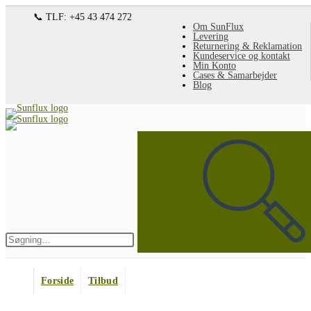
Spring
📞 TLF: +45 43 474 272
Om SunFlux
til
Levering
Returnering & Reklamation
indhold
Kundeservice og kontakt
Min Konto
Cases & Samarbejder
Blog
Søg
på
denne
hjemmeside
Indsend
søgning
Forside
Tilbud