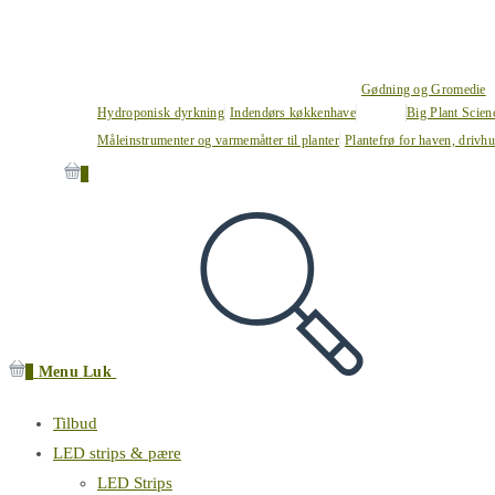
Gødning og Gromedie
Hydroponisk dyrkning
Indendørs køkkenhave
Big Plant Scie
Måleinstrumenter og varmemåtter til planter
Plantefrø for haven, drivh
0
0
Menu
Luk
Tilbud
LED strips & pære
LED Strips