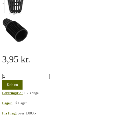
3,95
kr.
Hydroponiske
kurv
Køb nu
50mm
Leveringstid:
1 - 3 dage
antal
Lager:
På Lager
Fri Fragt
over 1.000,-