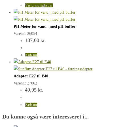
625,00 kr.
på
Dette
Vælg muligheder
varesiden
vare
har
flere
PH Meter for vand | med pH buffer
varianter.
Varenr.: 26054
187,00
kr.
Mulighederne
kan
vælges
Køb nu
på
varesiden
Adaptor E27 til E40
Varenr.: 27062
49,95
kr.
Køb nu
Du kunne også være interesseret i...