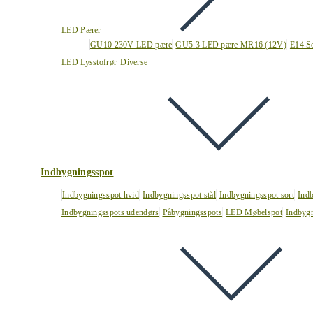
LED Pærer
GU10 230V LED pære
GU5.3 LED pære MR16 (12V)
E14 S
LED Lysstofrør
Diverse
Indbygningsspot
Indbygningsspot hvid
Indbygningsspot stål
Indbygningsspot sort
Ind
Indbygningsspots udendørs
Påbygningsspots
LED Møbelspot
Indbygn