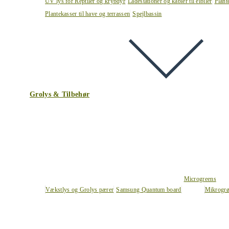
UV lys for Reptiler og krybdyr
Ladestationer og kabler til elbiler
Plant
Plantekasser til have og terrassen
Spejlbassin
Grolys & Tilbehør
Microgreens
Vækstlys og Grolys pærer
Samsung Quantum board
Mikrogrø