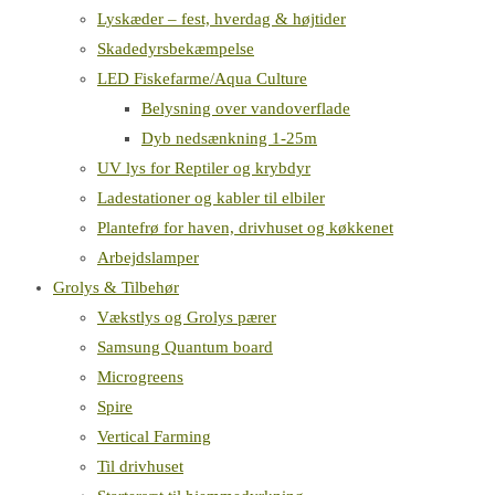
Lyskæder – fest, hverdag & højtider
Skadedyrsbekæmpelse
LED Fiskefarme/Aqua Culture
Belysning over vandoverflade
Dyb nedsænkning 1-25m
UV lys for Reptiler og krybdyr
Ladestationer og kabler til elbiler
Plantefrø for haven, drivhuset og køkkenet
Arbejdslamper
Grolys & Tilbehør
Vækstlys og Grolys pærer
Samsung Quantum board
Microgreens
Spire
Vertical Farming
Til drivhuset