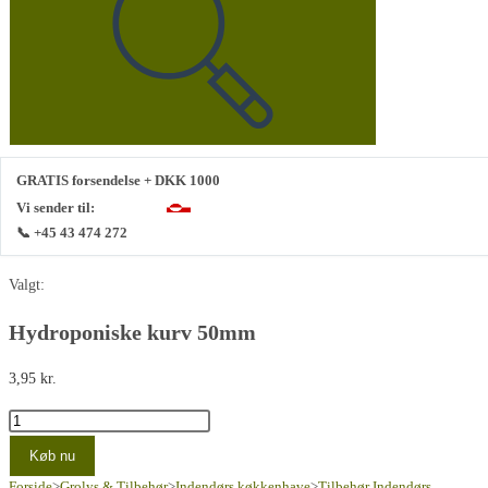
hjemmeside
GRATIS forsendelse + DKK 1000
Vi sender til:
📞 +45 43 474 272
Valgt:
Hydroponiske kurv 50mm
3,95
kr.
Hydroponiske
kurv
Køb nu
50mm
Forside
>
Grolys & Tilbehør
>
Indendørs køkkenhave
>
Tilbehør Indendørs