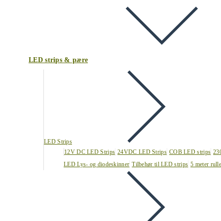
LED strips & pære
LED Strips
12V DC LED Strips
24VDC LED Strips
COB LED strips
23
LED Lys- og diodeskinner
Tilbehør til LED strips
5 meter rull