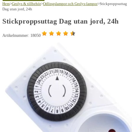
Hem
>
Grolys & tillbehör
>
Odlingslampor och Grolys-lampor
>
Stickproppsuttag
Dag utan jord, 24h
Stickproppsuttag Dag utan jord, 24h
Artikelnummer: 18050