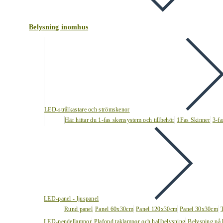
Belysning inomhus
LED-strålkastare och strömskenor
Här hittar du 1-fas skensystem och tillbehör
1Fas Skinner
3-fa
LED-panel - ljuspanel
Rund panel
Panel 60x30cm
Panel 120x30cm
Panel 30x30cm
LED-pendellampor
Plafond taklampor och hallbelysning
Belysning på 