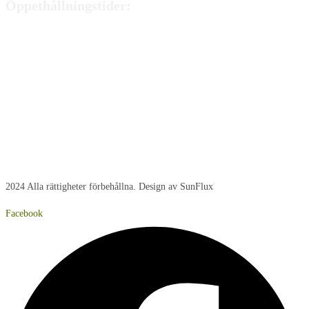
Öppethållningstider:
Måndag:
8:00 - 15:00
Tisdag:
8:00 - 15:00
Onsdag:
8:00 - 15:00
Torsdag:
8:00 - 15:00
Fredag:
8:00 – 14:40
Lördag:
Stängt
Söndag:
Stängt
2024 Alla rättigheter förbehållna. Design av SunFlux
Facebook