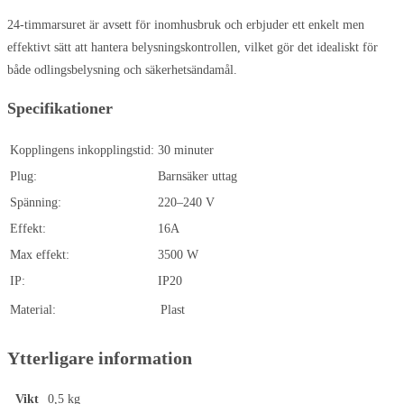
24-timmarsuret är avsett för inomhusbruk och erbjuder ett enkelt men
effektivt sätt att hantera belysningskontrollen, vilket gör det idealiskt för
både odlingsbelysning och säkerhetsändamål.
Specifikationer
Kopplingens inkopplingstid:
30 minuter
Plug:
Barnsäker uttag
Spänning:
220–240 V
Effekt:
16A
Max effekt:
3500 W
IP:
IP20
Material:
Plast
Ytterligare information
Vikt
0,5 kg