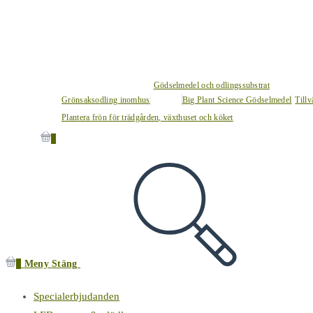
Gödselmedel och odlingssubstrat
Grönsaksodling inomhus
Big Plant Science Gödselmedel
Tillv
Plantera frön för trädgården, växthuset och köket
0
0
Meny
Stäng
Specialerbjudanden