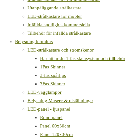
Utanpåliggande strålkastare
LED-strålkastare för möbler
Infällda spotlights kommersiella
Tillbehör för infällda strålkastare
Belysning inomhus
LED-strålkastare och strömskenor
Här hittar du 1-fas skensystem och tillbehör
1Fas Skinner
3-fas spårljus
3Fas Skinner
LED-vägglampor
Belysning Museer & utställningar
LED-panel - ljuspanel
Rund panel
Panel 60x30cm
Panel 120x30cm