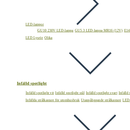
LED-lampor
GU10 230V LED-lampa
GU5.3 LED-lampa MR16 (12V)
E14
LED Lysrör
Olika
Infälld spotlight
Infälld spotlight vit
Infälld spotlight stål
Infälld spotlight svart
Infälld
Infällda strålkastare för utomhusbruk
Utanpåliggande strålkastare
LED-