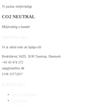
Vi packar miljövänligt
CO2 NEUTRAL
Miljövänlig e-handel
SunFlux Aps
Vi är alltid redo att hjälpa till
Roskildevej 342D, 2630 Taastrup, Danmark
+45 43 474 272
salg@sunflux.dk
CVR 33772017
KATALOG
Specialerbjudanden
LED-remsor