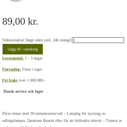
89,00
kr.
Stikkontaktur Døgn uden jord, 24h mängd
Lägg till i varukorg
Leveranstid:
1 - 3 dagar
Förvaring:
Finns i lager
Fri frakt
över 1.000.000,-
Dansk service och lager
På/av-timer med 30-minutersintervall – Lämplig för styrning av
odlingslampor, Quantum Boards eller för att förhindra inbrott – Timern är