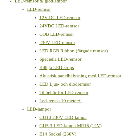
LED-remsor & glödlampor
LED-remsor
12V DC LED-remsor
24VDC LED-remsor
COB LED-remsor
230V LED-remsor
LED RGB Ribbon (färgade remsor)
Speciella LED-remsor
Billiga LED-strips
Akustisk panelbelysning med LED-remsor
LED Ljus- och diodremsor
Tillbehör för LED-remsor
Led-remsa 10 meter+.
LED-lampor
GU10 230V LED-lampa
GU5.3 LED-lampa MR16 (12V)
E14 Sockel (230V)