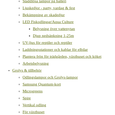
Sladdlösa lampor på batteri
Ljuskedjor - party, vardag & fest
Bekämpning av skadedjur
LED Fiskodlingar/Aqua Culture
Belysning över vattenytan
Djup nedsänkning 1-25m
UV-ljus för reptiler och reptiler
Laddningsstationer och kablar för elbilar
Plantera frön för trädgården, växthuset och köket
Arbetsbelysning
Grolys & tillbehör
Odlingslampor och Grolys-lampor
Samsung Quantum-kort
Microgreens
Spire
Vertikal odling
För växthuset