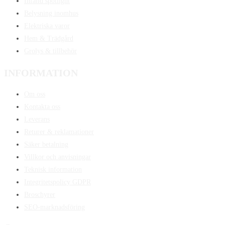
Infälld spotlight
Belysning inomhus
Elektriska varor
Hem & Trädgård
Grolys & tillbehör
INFORMATION
Om oss
Kontakta oss
Leverans
Returer & reklamationer
Säker betalning
Villkor och anvisningar
Teknisk information
Integritetspolicy GDPR
Broschyrer
SEO-marknadsföring