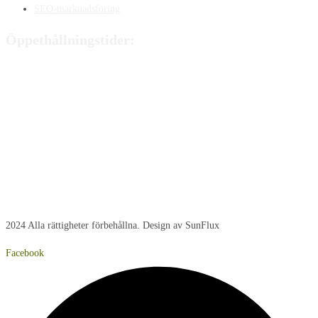
SEO-marknadsföring
Öppethållningstider:
Måndag:
8:00 - 15:00
Tisdag:
8:00 - 15:00
Onsdag:
8:00 - 15:00
Torsdag:
8:00 - 15:00
Fredag:
8:00 – 14:40
Lördag:
Stängt
Söndag:
Stängt
2024 Alla rättigheter förbehållna. Design av SunFlux
Facebook