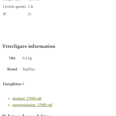
Livstids garanti:
2 år
IP:
21
Ytterligare information
Vikt
0,4 kg
Brand
SunFlux
EnergiKlass
F
datablad_27099.pdf
energimärkning_27099.pdf