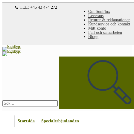
Hoppa
📞 TEL: +45 43 474 272
Om SunFlux
till
Leverans
Returer & reklamationer
innehållet
Kundservice och kontakt
Mitt konto
Fall och samarbeten
Blogg
Sök
på
denna
webbplats
Skicka
sökning
Startsida
Specialerbjudanden