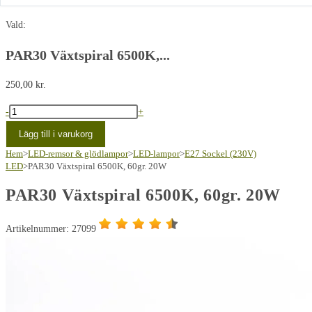
Vald:
PAR30 Växtspiral 6500K,...
250,00
kr.
PAR30
-
+
Plante
Lägg till i varukorg
Spirelys
Hem
>
LED-remsor & glödlampor
>
LED-lampor
>
E27 Sockel (230V)
6500K,
LED
>
PAR30 Växtspiral 6500K, 60gr. 20W
60gr.
PAR30 Växtspiral 6500K, 60gr. 20W
20W
mängd
Artikelnummer: 27099