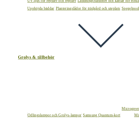
UV-ljus för reptiler och reptiler
Laddningsstationer och kablar för elbil
Upphöjda bäddar
Planteringslådor för trädgård och uteplats
Spegelpoo
Grolys & tillbehör
Microgree
Odlingslampor och Grolys-lampor
Samsung Quantum-kort
Mi