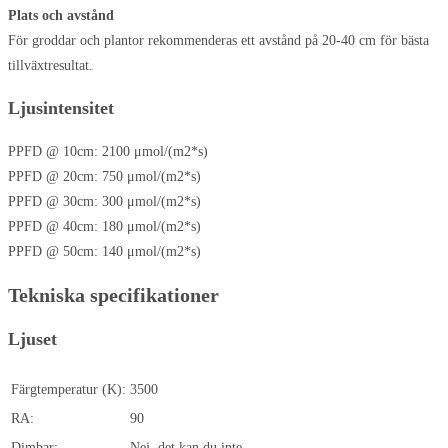
Plats och avstånd
För groddar och plantor rekommenderas ett avstånd på 20-40 cm för bästa
tillväxtresultat.
Ljusintensitet
PPFD @ 10cm: 2100 μmol/(m2*s)
PPFD @ 20cm: 750 μmol/(m2*s)
PPFD @ 30cm: 300 μmol/(m2*s)
PPFD @ 40cm: 180 μmol/(m2*s)
PPFD @ 50cm: 140 μmol/(m2*s)
Tekniska specifikationer
Ljuset
Färgtemperatur (K):
3500
RA:
90
Dimbar:
Nej, det kan du inte.