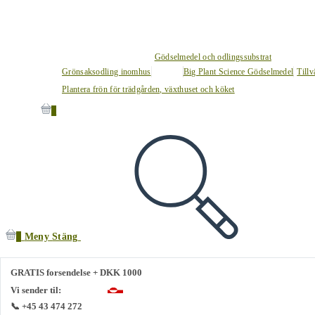
Gödselmedel och odlingssubstrat
Grönsaksodling inomhus
Big Plant Science Gödselmedel
Tillv
Plantera frön för trädgården, växthuset och köket
0
0
Meny
Stäng
GRATIS forsendelse + DKK 1000
Vi sender til:
📞 +45 43 474 272