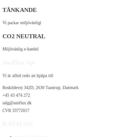
TÄNKANDE
Vi packar miljövänligt
CO2 NEUTRAL
Miljövänlig e-handel
SunFlux Aps
Vi är alltid redo att hjälpa till
Roskildevej 342D, 2630 Taastrup, Danmark
+45 43 474 272
salg@sunflux.dk
CVR 33772017
KATALOG
Specialerbjudanden