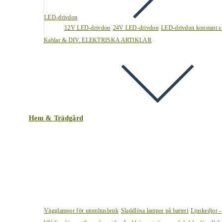
LED-drivdon
12V LED-drivdon
24V LED-drivdon
LED-drivdon konstant s
Kablar & DIV. ELEKTRISKA ARTIKLAR
Hem & Trädgård
Vägglampor för utomhusbruk
Sladdlösa lampor på batteri
Ljuskedjor -