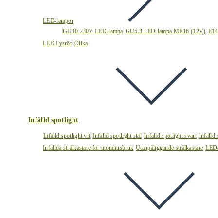
LED-lampor
GU10 230V LED-lampa
GU5.3 LED-lampa MR16 (12V)
E14
LED Lysrör
Olika
Infälld spotlight
Infälld spotlight vit
Infälld spotlight stål
Infälld spotlight svart
Infälld
Infällda strålkastare för utomhusbruk
Utanpåliggande strålkastare
LED-