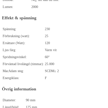
Lumen:
2000
Effekt & spänning
Spänning:
230
Förbrukning (watt):
25
Ersättare (Watt):
120
Ljus färg:
Varm vit
Spridningsvinkel:
60°
Förväntad livslängd (timmar):
25.000
MacAdam steg:
SCDM≤ 2
Energiklass:
F
Övrig information
Diameter:
90 mm
Längd/höjd:
125 mm