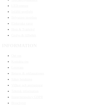
LED-remsor
Infälld spotlight
Belysning inomhus
Elektriska varor
Hem & Trädgård
Grolys & tillbehör
INFORMATION
Om oss
Kontakta oss
Leverans
Returer & reklamationer
Säker betalning
Villkor och anvisningar
Teknisk information
Integritetspolicy GDPR
Broschyrer