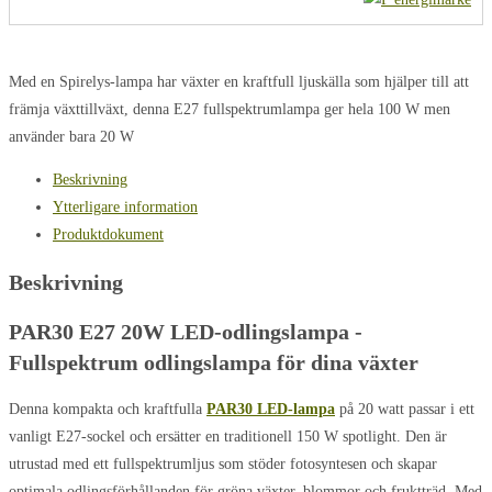
Med en Spirelys-lampa har växter en kraftfull ljuskälla som hjälper till att
främja växttillväxt, denna E27 fullspektrumlampa ger hela 100 W men
använder bara 20 W
Beskrivning
Ytterligare information
Produktdokument
Beskrivning
PAR30 E27 20W LED-odlingslampa -
Fullspektrum odlingslampa för dina växter
Denna kompakta och kraftfulla
PAR30 LED-lampa
på 20 watt passar i ett
vanligt E27-sockel och ersätter en traditionell 150 W spotlight. Den är
utrustad med ett fullspektrumljus som stöder fotosyntesen och skapar
optimala odlingsförhållanden för gröna växter, blommor och fruktträd. Med