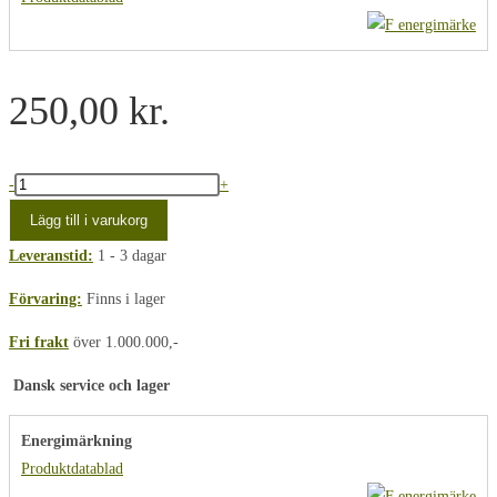
250,00
kr.
PAR30
-
+
Plante
Lägg till i varukorg
Spirelys
Leveranstid:
1 - 3 dagar
6500K,
60gr.
Förvaring:
Finns i lager
20W
Fri frakt
över 1.000.000,-
mängd
Dansk service och lager
Energimärkning
Produktdatablad