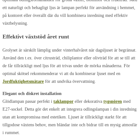
ett naturligt och behagligt ljus är lampan perfekt för användning i hemmet,
på kontoret eller överallt där du vill kombinera inredning med effektiv
växtbelysning.
Effektivt växtstöd året runt
Grolyset är särskilt lämplig under vinterhalvåret när dagsljuset är begränsat.
Använd den t.ex. över citrusträd, chiliplantor eller olivträd för att se till att
de får tillräckligt med ljus för att trivas under de mörka månaderna. För
optimal skötsel rekommenderar vi att du kombinerar ljuset med en
Jordfuktighetsmätare
för att undvika övervattning.
Elegant och diskret installation
Glödlampan passar perfekt i
taklampor
eller dekorativa
tygsnören
med
E27-sockel. Detta gör det enkelt att integrera odlingslampan i din inredning
utan att kompromissa med estetiken. Ljuset är tillräckligt starkt för att
tillgodose växtens behov, men bländar inte och bidrar till en mysig atmosfär
i rummet.