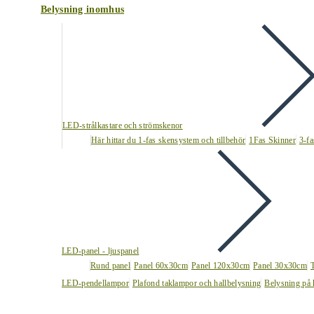
Belysning inomhus
LED-strålkastare och strömskenor
Här hittar du 1-fas skensystem och tillbehör
1Fas Skinner
3-fa
LED-panel - ljuspanel
Rund panel
Panel 60x30cm
Panel 120x30cm
Panel 30x30cm
LED-pendellampor
Plafond taklampor och hallbelysning
Belysning på 