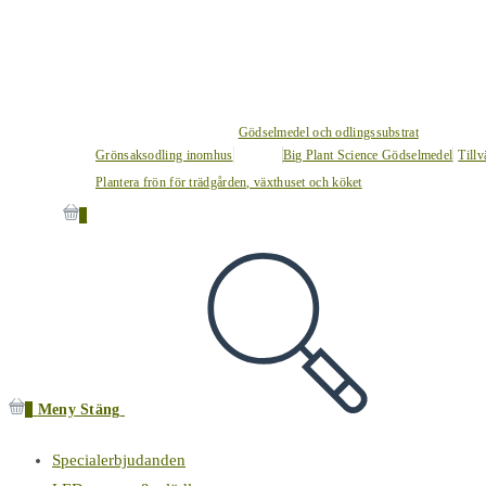
Gödselmedel och odlingssubstrat
Grönsaksodling inomhus
Big Plant Science Gödselmedel
Tillv
Plantera frön för trädgården, växthuset och köket
0
0
Meny
Stäng
Specialerbjudanden