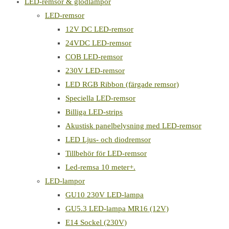
LED-remsor & glödlampor
LED-remsor
12V DC LED-remsor
24VDC LED-remsor
COB LED-remsor
230V LED-remsor
LED RGB Ribbon (färgade remsor)
Speciella LED-remsor
Billiga LED-strips
Akustisk panelbelysning med LED-remsor
LED Ljus- och diodremsor
Tillbehör för LED-remsor
Led-remsa 10 meter+.
LED-lampor
GU10 230V LED-lampa
GU5.3 LED-lampa MR16 (12V)
E14 Sockel (230V)