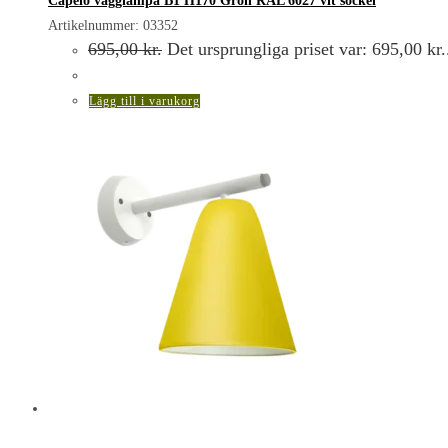
Capelo vägglampa B1 H170 Grön RAL 6027 vit sockel
Artikelnummer: 03352
695,00
kr.
Det ursprungliga priset var: 695,00 kr.
Lägg till i varukorg