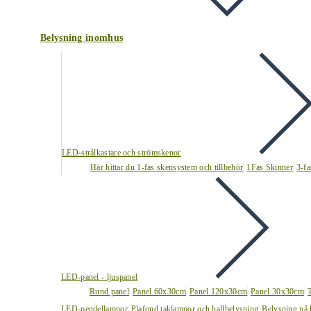
Belysning inomhus
LED-strålkastare och strömskenor
Här hittar du 1-fas skensystem och tillbehör
1Fas Skinner
3-fa
LED-panel - ljuspanel
Rund panel
Panel 60x30cm
Panel 120x30cm
Panel 30x30cm
LED-pendellampor
Plafond taklampor och hallbelysning
Belysning på 