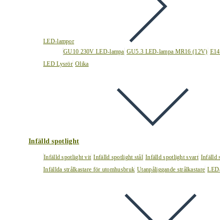
LED-lampor
GU10 230V LED-lampa
GU5.3 LED-lampa MR16 (12V)
E14
LED Lysrör
Olika
Infälld spotlight
Infälld spotlight vit
Infälld spotlight stål
Infälld spotlight svart
Infälld
Infällda strålkastare för utomhusbruk
Utanpåliggande strålkastare
LED-