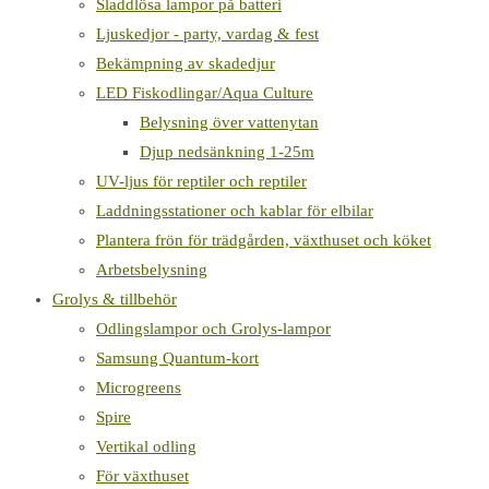
Sladdlösa lampor på batteri
Ljuskedjor - party, vardag & fest
Bekämpning av skadedjur
LED Fiskodlingar/Aqua Culture
Belysning över vattenytan
Djup nedsänkning 1-25m
UV-ljus för reptiler och reptiler
Laddningsstationer och kablar för elbilar
Plantera frön för trädgården, växthuset och köket
Arbetsbelysning
Grolys & tillbehör
Odlingslampor och Grolys-lampor
Samsung Quantum-kort
Microgreens
Spire
Vertikal odling
För växthuset