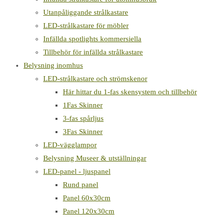
Utanpåliggande strålkastare
LED-strålkastare för möbler
Infällda spotlights kommersiella
Tillbehör för infällda strålkastare
Belysning inomhus
LED-strålkastare och strömskenor
Här hittar du 1-fas skensystem och tillbehör
1Fas Skinner
3-fas spårljus
3Fas Skinner
LED-vägglampor
Belysning Museer & utställningar
LED-panel - ljuspanel
Rund panel
Panel 60x30cm
Panel 120x30cm