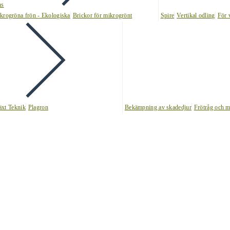
ns
krogröna frön - Ekologiska
Brickor för mikrogrönt
Spire
Vertikal odling
För 
äxt Teknik
Plagron
Bekämpning av skadedjur
Frötråg och m