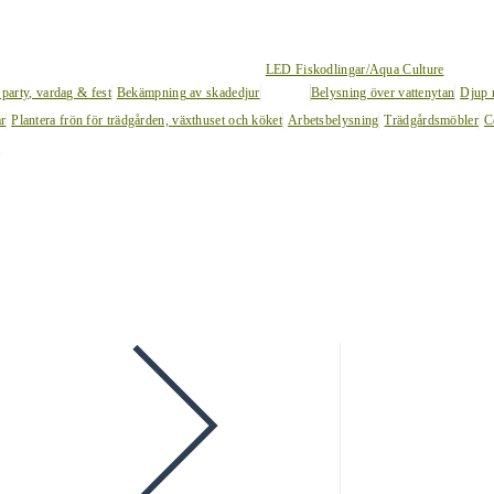
LED Fiskodlingar/Aqua Culture
 party, vardag & fest
Bekämpning av skadedjur
Belysning över vattenytan
Djup 
ar
Plantera frön för trädgården, växthuset och köket
Arbetsbelysning
Trädgårdsmöbler
C
l