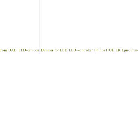
tröm
DALI LED-drivdon
Dimmer för LED
LED-kontroller
Philips HUE
LK Ljusdimm