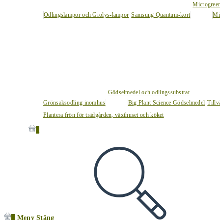
Microgree
Odlingslampor och Grolys-lampor
Samsung Quantum-kort
Mi
Gödselmedel och odlingssubstrat
Grönsaksodling inomhus
Big Plant Science Gödselmedel
Tillv
Plantera frön för trädgården, växthuset och köket
0
0
Meny
Stäng