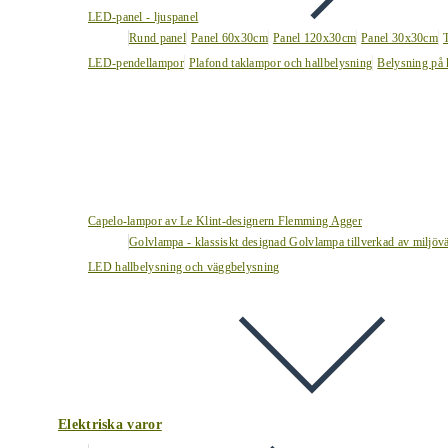
LED-panel - ljuspanel
Rund panel
Panel 60x30cm
Panel 120x30cm
Panel 30x30cm
LED-pendellampor
Plafond taklampor och hallbelysning
Belysning på 
Capelo-lampor av Le Klint-designern Flemming Agger
Golvlampa - klassiskt designad Golvlampa tillverkad av miljövä
LED hallbelysning och väggbelysning
Elektriska varor