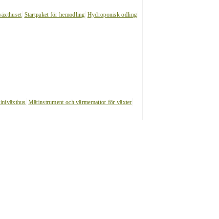
växthuset
Startpaket för hemodling
Hydroponisk odling
iniväxthus
Mätinstrument och värmemattor för växter