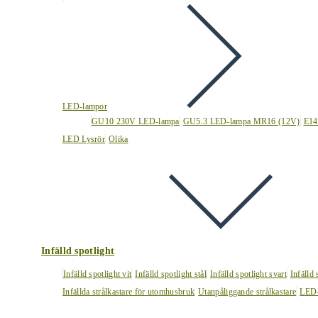
LED-lampor
GU10 230V LED-lampa
GU5.3 LED-lampa MR16 (12V)
E14
LED Lysrör
Olika
Infälld spotlight
Infälld spotlight vit
Infälld spotlight stål
Infälld spotlight svart
Infälld
Infällda strålkastare för utomhusbruk
Utanpåliggande strålkastare
LED-