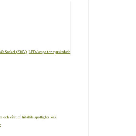
40 Sockel (230V)
LED-lampa för synskadade
um och våtrum
Infällda spotlights kök
e