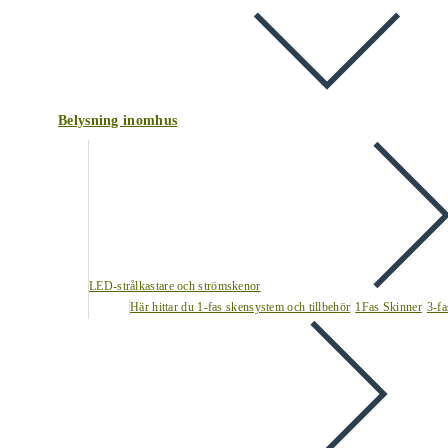
Belysning inomhus
LED-strålkastare och strömskenor
Här hittar du 1-fas skensystem och tillbehör
1Fas Skinner
3-fa