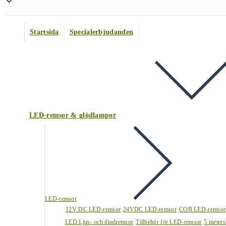
Startsida
Specialerbjudanden
LED-remsor & glödlampor
LED-remsor
12V DC LED-remsor
24VDC LED-remsor
COB LED-remsor
LED Ljus- och diodremsor
Tillbehör för LED-remsor
5 meters