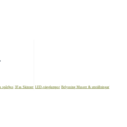
s spårljus
3Fas Skinner
LED-vägglampor
Belysning Museer & utställningar