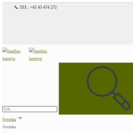
Hoppa
📞 TEL: +45 43 474 272
till
innehållet
Sök
på
denna
webbplats
Skicka
sökning
Svenska
Svenska