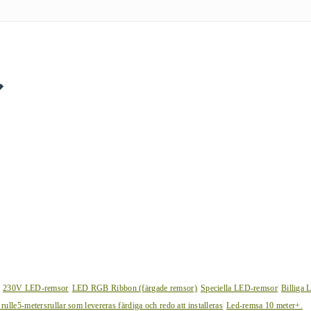
230V LED-remsor
LED RGB Ribbon (färgade remsor)
Speciella LED-remsor
Billiga 
 rulle
5-metersrullar som levereras färdiga och redo att installeras
Led-remsa 10 meter+.