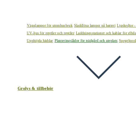
Vägglampor för utomhusbruk
Sladdlösa lampor på batteri
Ljuskedjor -
UV-ljus för reptiler och reptiler
Laddningsstationer och kablar för elbil
Upphöjda bäddar
Planteringslådor för trädgård och uteplats
Spegelpoo
Grolys & tillbehör