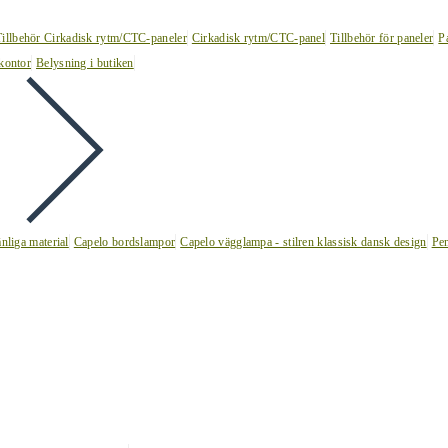
Tillbehör Cirkadisk rytm/CTC-paneler
Cirkadisk rytm/CTC-panel
Tillbehör för paneler
P
kontor
Belysning i butiken
nliga material
Capelo bordslampor
Capelo vägglampa - stilren klassisk dansk design
Pen