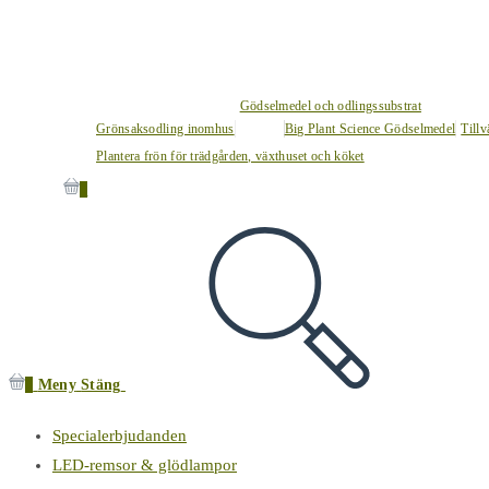
Gödselmedel och odlingssubstrat
Grönsaksodling inomhus
Big Plant Science Gödselmedel
Tillv
Plantera frön för trädgården, växthuset och köket
0
0
Meny
Stäng
Specialerbjudanden
LED-remsor & glödlampor