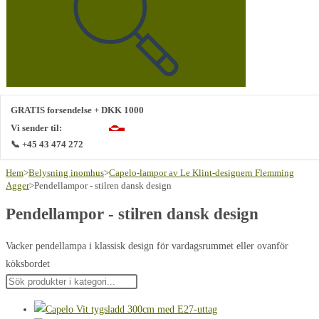
webbplats
GRATIS forsendelse + DKK 1000
Vi sender til:
📞 +45 43 474 272
Hem
>
Belysning inomhus
>
Capelo-lampor av Le Klint-designern Flemming
Agger
>
Pendellampor - stilren dansk design
Pendellampor - stilren dansk design
Vacker pendellampa i klassisk design för vardagsrummet eller ovanför
köksbordet