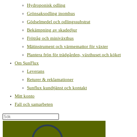
Hydroponisk odling
Grönsaksodling inomhus
Gödselmedel och odlingssubstrat
Bekämpning av skadedjur
Frötråg och miniväxthus
Mätinstrument och värmemattor för växter
Plantera frön för trädgården, växthuset och köket
Om SunFlux
Leverans
Returer & reklamationer
Sunflux kundtjänst och kontakt
Mitt konto
Fall och samarbeten
Sök
på
denna