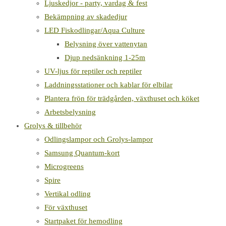
Ljuskedjor - party, vardag & fest
Bekämpning av skadedjur
LED Fiskodlingar/Aqua Culture
Belysning över vattenytan
Djup nedsänkning 1-25m
UV-ljus för reptiler och reptiler
Laddningsstationer och kablar för elbilar
Plantera frön för trädgården, växthuset och köket
Arbetsbelysning
Grolys & tillbehör
Odlingslampor och Grolys-lampor
Samsung Quantum-kort
Microgreens
Spire
Vertikal odling
För växthuset
Startpaket för hemodling