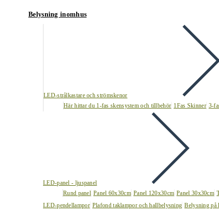
Belysning inomhus
LED-strålkastare och strömskenor
Här hittar du 1-fas skensystem och tillbehör
1Fas Skinner
3-fa
LED-panel - ljuspanel
Rund panel
Panel 60x30cm
Panel 120x30cm
Panel 30x30cm
LED-pendellampor
Plafond taklampor och hallbelysning
Belysning på 