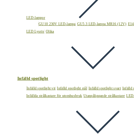
LED-lampor
GU10 230V LED-lampa
GU5.3 LED-lampa MR16 (12V)
E14
LED Lysrör
Olika
Infälld spotlight
Infälld spotlight vit
Infälld spotlight stål
Infälld spotlight svart
Infälld
Infällda strålkastare för utomhusbruk
Utanpåliggande strålkastare
LED-