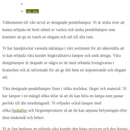
Läs mer
Välkommen till vårt urval av designade pendellampor. Vi är stolta över att
kunna erbjuda ett brett utbud av vackra och unika pendellampor som
kommer att ge en touch av elegans och stil till alla rum.
Vi har handplockat varenda taklampa i vårt sortiment för att säkerställa att
vi kan erbjuda våra kunder högkvalitativa lampor och unik design. Våra
designlampor är skapade av några av de mest erkända formgivarna i
branschen och är utformade för att ge ditt hem en imponerande och elegant
stil.
Våra designade pendellampor finns i olika storlekar, färger och material. Vi
har lampor i en mängd olika stilar så att du kan hitta en lampa som passar
perfekt till din inredningsstil. Vi erbjuder också lampor med
olika
ljuskällor
och färgtemperaturer så att du kan anpassa belysningen efter
dina önskemål och behov.
Vi är fast beslutna att erbjuda våra kunder den bästa servicen och den högsta