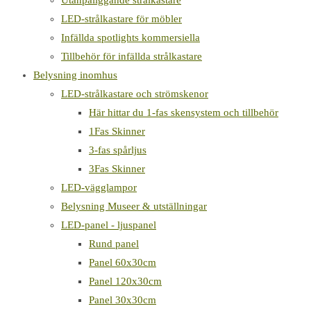
Utanpåliggande strålkastare
LED-strålkastare för möbler
Infällda spotlights kommersiella
Tillbehör för infällda strålkastare
Belysning inomhus
LED-strålkastare och strömskenor
Här hittar du 1-fas skensystem och tillbehör
1Fas Skinner
3-fas spårljus
3Fas Skinner
LED-vägglampor
Belysning Museer & utställningar
LED-panel - ljuspanel
Rund panel
Panel 60x30cm
Panel 120x30cm
Panel 30x30cm