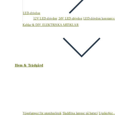
LED-drivdon
12V LED-drivdon
24V LED-drivdon
LED-drivdon konstant s
Kablar & DIV. ELEKTRISKA ARTIKLAR
Hem & Trädgård
Vägglampor för utomhusbruk
Sladdlösa lampor på batteri
Ljuskedjor -