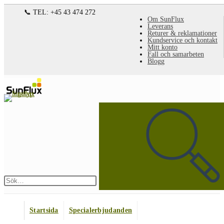
Hoppa
📞 TEL: +45 43 474 272
Om SunFlux
till
Leverans
Returer & reklamationer
innehållet
Kundservice och kontakt
Mitt konto
Fall och samarbeten
Blogg
Sök
på
denna
webbplats
Skicka
sökning
Startsida
Specialerbjudanden