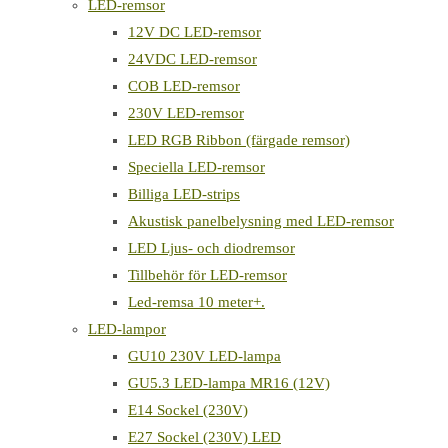
LED-remsor
12V DC LED-remsor
24VDC LED-remsor
COB LED-remsor
230V LED-remsor
LED RGB Ribbon (färgade remsor)
Speciella LED-remsor
Billiga LED-strips
Akustisk panelbelysning med LED-remsor
LED Ljus- och diodremsor
Tillbehör för LED-remsor
Led-remsa 10 meter+.
LED-lampor
GU10 230V LED-lampa
GU5.3 LED-lampa MR16 (12V)
E14 Sockel (230V)
E27 Sockel (230V) LED