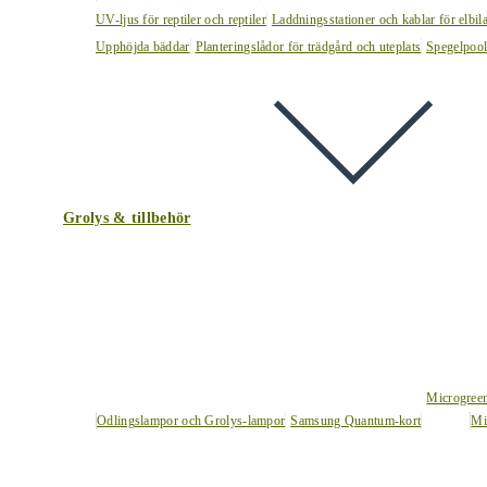
UV-ljus för reptiler och reptiler
Laddningsstationer och kablar för elbil
Upphöjda bäddar
Planteringslådor för trädgård och uteplats
Spegelpoo
Grolys & tillbehör
Microgree
Odlingslampor och Grolys-lampor
Samsung Quantum-kort
Mi