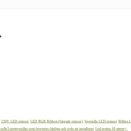
230V LED-remsor
LED RGB Ribbon (färgade remsor)
Speciella LED-remsor
Billiga 
 rulle
5-metersrullar som levereras färdiga och redo att installeras
Led-remsa 10 meter+.