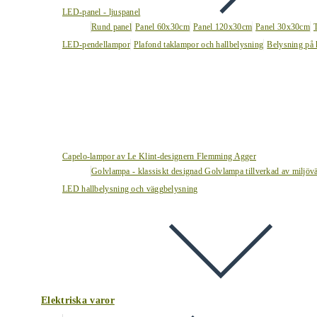
LED-panel - ljuspanel
Rund panel
Panel 60x30cm
Panel 120x30cm
Panel 30x30cm
LED-pendellampor
Plafond taklampor och hallbelysning
Belysning på 
Capelo-lampor av Le Klint-designern Flemming Agger
Golvlampa - klassiskt designad Golvlampa tillverkad av miljövä
LED hallbelysning och väggbelysning
Elektriska varor