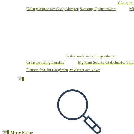
Microgree
Odlingslampor och Grolys-lampor
Samsung Quantum-kort
Mi
Gödselmedel och odlingssubstrat
Grönsaksodling inomhus
Big Plant Science Gödselmedel
Tillv
Plantera frön för trädgården, växthuset och köket
0
0
Meny
Stäng