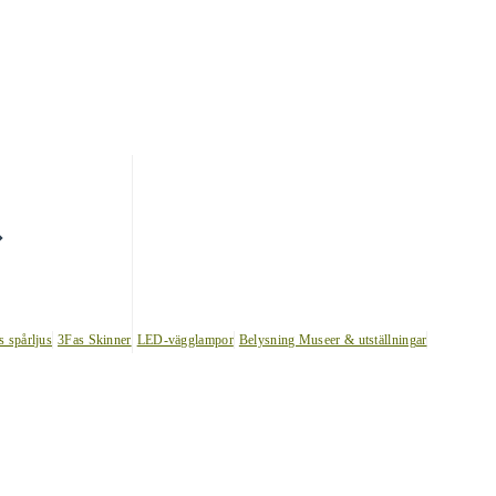
s spårljus
3Fas Skinner
LED-vägglampor
Belysning Museer & utställningar