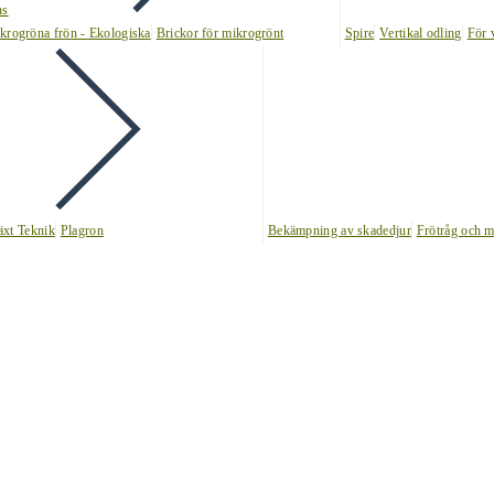
ns
krogröna frön - Ekologiska
Brickor för mikrogrönt
Spire
Vertikal odling
För 
äxt Teknik
Plagron
Bekämpning av skadedjur
Frötråg och m