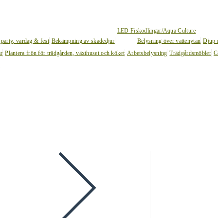
LED Fiskodlingar/Aqua Culture
 party, vardag & fest
Bekämpning av skadedjur
Belysning över vattenytan
Djup 
ar
Plantera frön för trädgården, växthuset och köket
Arbetsbelysning
Trädgårdsmöbler
C
l