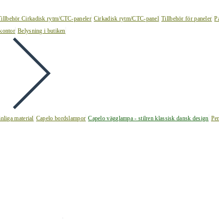
Tillbehör Cirkadisk rytm/CTC-paneler
Cirkadisk rytm/CTC-panel
Tillbehör för paneler
P
kontor
Belysning i butiken
nliga material
Capelo bordslampor
Capelo vägglampa - stilren klassisk dansk design
Pen