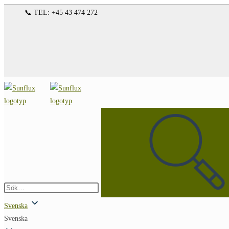
Hoppa
📞 TEL: +45 43 474 272
till
innehållet
Sök
på
denna
webbplats
Skicka
sökning
Svenska
Svenska