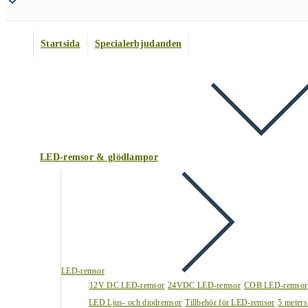
Startsida
Specialerbjudanden
LED-remsor & glödlampor
LED-remsor
12V DC LED-remsor
24VDC LED-remsor
COB LED-remsor
LED Ljus- och diodremsor
Tillbehör för LED-remsor
5 meters