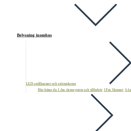
Belysning inomhus
LED-strålkastare och strömskenor
Här hittar du 1-fas skensystem och tillbehör
1Fas Skinner
3-fa