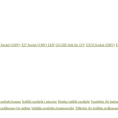
 Sockel (230V)
E27 Sockel (230V) LED
G4 LED Stift för 12V
GX53 Sockel (230V)
E
 spotlight koppar
Infälld spotlight i mässing
Dimbar infälld spotlight
Spotlights för badr
strålkastare för möbler
Infällda spotlights kommersiella
Tillbehör för infällda strålkastar