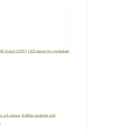
40 Sockel (230V)
LED-lampa för synskadade
um och våtrum
Infällda spotlights kök
e