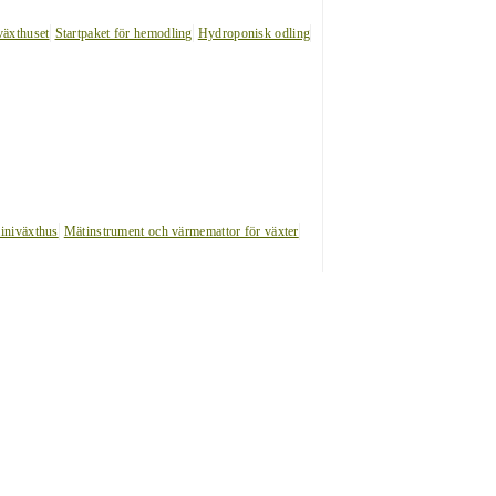
växthuset
Startpaket för hemodling
Hydroponisk odling
iniväxthus
Mätinstrument och värmemattor för växter