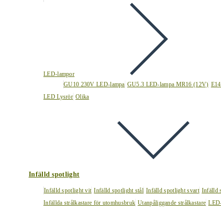
LED-lampor
GU10 230V LED-lampa
GU5.3 LED-lampa MR16 (12V)
E14
LED Lysrör
Olika
Infälld spotlight
Infälld spotlight vit
Infälld spotlight stål
Infälld spotlight svart
Infälld
Infällda strålkastare för utomhusbruk
Utanpåliggande strålkastare
LED-