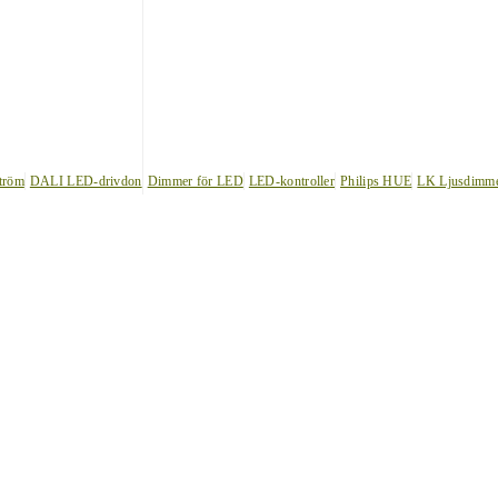
tröm
DALI LED-drivdon
Dimmer för LED
LED-kontroller
Philips HUE
LK Ljusdimm