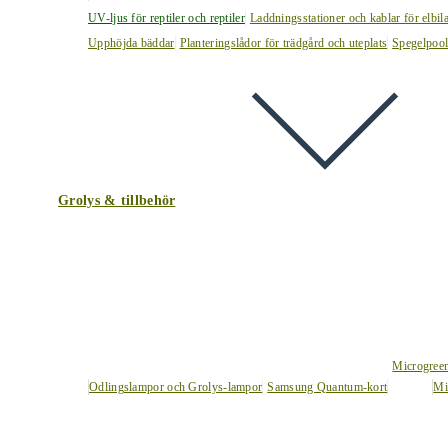
UV-ljus för reptiler och reptiler
Laddningsstationer och kablar för elbil
Upphöjda bäddar
Planteringslådor för trädgård och uteplats
Spegelpoo
Grolys & tillbehör
Microgree
Odlingslampor och Grolys-lampor
Samsung Quantum-kort
Mi