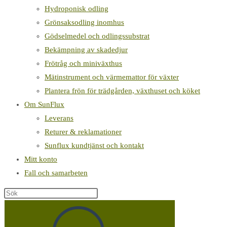
Hydroponisk odling
Grönsaksodling inomhus
Gödselmedel och odlingssubstrat
Bekämpning av skadedjur
Frötråg och miniväxthus
Mätinstrument och värmemattor för växter
Plantera frön för trädgården, växthuset och köket
Om SunFlux
Leverans
Returer & reklamationer
Sunflux kundtjänst och kontakt
Mitt konto
Fall och samarbeten
Sök
på
denna