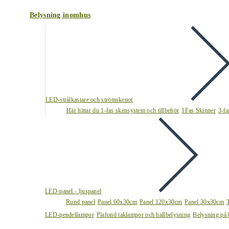
Belysning inomhus
LED-strålkastare och strömskenor
Här hittar du 1-fas skensystem och tillbehör
1Fas Skinner
3-fa
LED-panel - ljuspanel
Rund panel
Panel 60x30cm
Panel 120x30cm
Panel 30x30cm
LED-pendellampor
Plafond taklampor och hallbelysning
Belysning på 