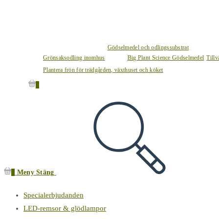
Gödselmedel och odlingssubstrat
Grönsaksodling inomhus
Big Plant Science Gödselmedel
Tillv
Plantera frön för trädgården, växthuset och köket
0
0
Meny
Stäng
Specialerbjudanden
LED-remsor & glödlampor