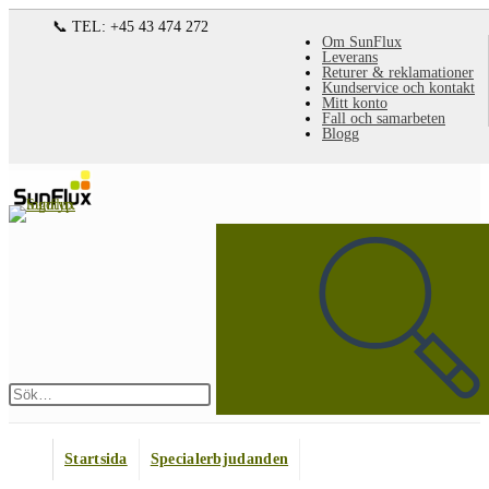
Hoppa
📞 TEL: +45 43 474 272
Om SunFlux
till
Leverans
Returer & reklamationer
innehållet
Kundservice och kontakt
Mitt konto
Fall och samarbeten
Blogg
Sök
på
denna
webbplats
Skicka
sökning
Startsida
Specialerbjudanden