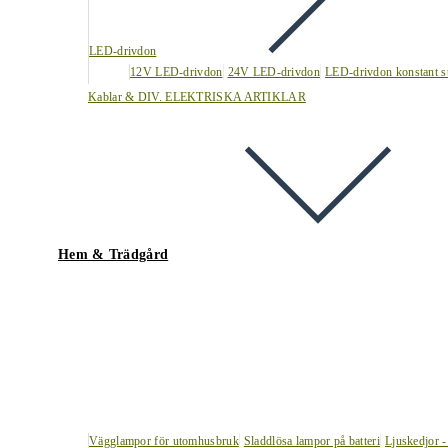
LED-drivdon
12V LED-drivdon
24V LED-drivdon
LED-drivdon konstant s
Kablar & DIV. ELEKTRISKA ARTIKLAR
Hem & Trädgård
Vägglampor för utomhusbruk
Sladdlösa lampor på batteri
Ljuskedjor -