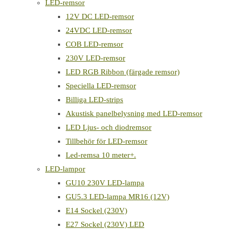
LED-remsor
12V DC LED-remsor
24VDC LED-remsor
COB LED-remsor
230V LED-remsor
LED RGB Ribbon (färgade remsor)
Speciella LED-remsor
Billiga LED-strips
Akustisk panelbelysning med LED-remsor
LED Ljus- och diodremsor
Tillbehör för LED-remsor
Led-remsa 10 meter+.
LED-lampor
GU10 230V LED-lampa
GU5.3 LED-lampa MR16 (12V)
E14 Sockel (230V)
E27 Sockel (230V) LED