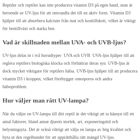
Reptiler och reptiler kan inte producera vitamin D3 på egen hand, utan är
beroende av UV-ljus för att omvandla det till en aktiv form. Vitamin D3
hjälper till att absorbera kalcium från mat och kosttillskott, vilket är viktigt
för bentillväxt och starka ben.
Vad är skillnaden mellan UVA- och UVB-ljus?
UV-ljus delas in i två huvudtyper: UVA och UVB. UVA-ljus hjälper till att
reglera reptilers biologiska klocka och förbättrar deras syn. UVB-ljus är
dock mycket viktigare för reptilers hälsa. UVB-ljus hjälper till att producera
vitamin D3 i kroppen, vilket förebygger osteoporos och andra
hälsoproblem.
Hur väljer man rätt UV-lampa?
När du väljer en UV-lampa till ditt reptil är det viktigt att ta hänsyn till ett
antal faktorer, bland annat djurets storlek, art, exponeringstid och
belysningsyta. Det är också viktigt att välja en lampa av hög kvalitet och
byta ut den regelbundet för att upprätthålla rätt mängd UV-ljus.