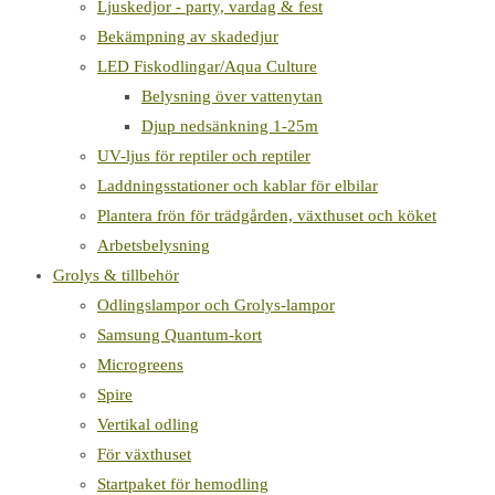
Ljuskedjor - party, vardag & fest
Bekämpning av skadedjur
LED Fiskodlingar/Aqua Culture
Belysning över vattenytan
Djup nedsänkning 1-25m
UV-ljus för reptiler och reptiler
Laddningsstationer och kablar för elbilar
Plantera frön för trädgården, växthuset och köket
Arbetsbelysning
Grolys & tillbehör
Odlingslampor och Grolys-lampor
Samsung Quantum-kort
Microgreens
Spire
Vertikal odling
För växthuset
Startpaket för hemodling