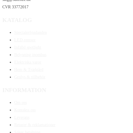
CVR 33772017
KATALOG
Specialerbjudanden
LED-remsor
Infälld spotlight
Belysning inomhus
Elektriska varor
Hem & Trädgård
Grolys & tillbehör
INFORMATION
Om oss
Kontakta oss
Leverans
Returer & reklamationer
Säker betalning