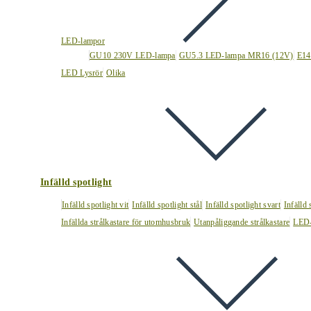
LED-lampor
GU10 230V LED-lampa
GU5.3 LED-lampa MR16 (12V)
E14
LED Lysrör
Olika
Infälld spotlight
Infälld spotlight vit
Infälld spotlight stål
Infälld spotlight svart
Infälld
Infällda strålkastare för utomhusbruk
Utanpåliggande strålkastare
LED-