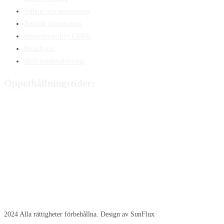
Villkor och anvisningar
Teknisk information
Integritetspolicy GDPR
Broschyrer
SEO-marknadsföring
Öppethållningstider:
Måndag:
8:00 - 15:00
Tisdag:
8:00 - 15:00
Onsdag:
8:00 - 15:00
Torsdag:
8:00 - 15:00
Fredag:
8:00 – 14:40
Lördag:
Stängt
Söndag:
Stängt
2024 Alla rättigheter förbehållna. Design av SunFlux