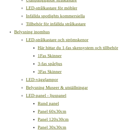
Utanpåliggande strålkastare
LED-strålkastare för möbler
Infällda spotlights kommersiella
Tillbehör för infällda strålkastare
Belysning inomhus
LED-strålkastare och strömskenor
Här hittar du 1-fas skensystem och tillbehör
1Fas Skinner
3-fas spårljus
3Fas Skinner
LED-vägglampor
Belysning Museer & utställningar
LED-panel - ljuspanel
Rund panel
Panel 60x30cm
Panel 120x30cm
Panel 30x30cm