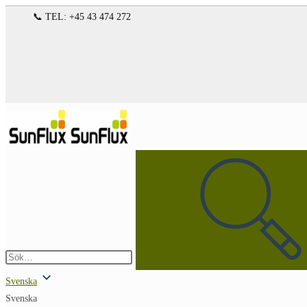
Hoppa
📞 TEL: +45 43 474 272
till
innehållet
Sök
på
denna
webbplats
Skicka
sökning
Svenska
Svenska