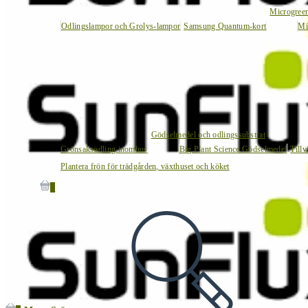
Microgree
Odlingslampor och Grolys-lampor
Samsung Quantum-kort
Mi
Gödselmedel och odlingssubstrat
Grönsaksodling inomhus
Big Plant Science Gödselmedel
Tillv
Plantera frön för trädgården, växthuset och köket
0