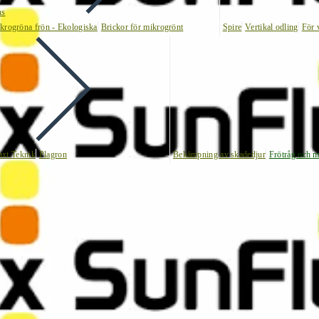
ns
krogröna frön - Ekologiska
Brickor för mikrogrönt
Spire
Vertikal odling
För 
äxt Teknik
Plagron
Bekämpning av skadedjur
Frötråg och m