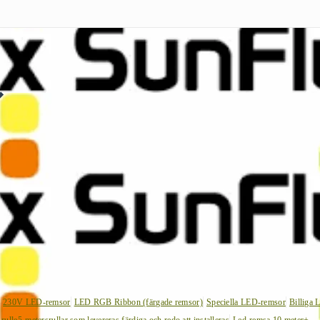
230V LED-remsor
LED RGB Ribbon (färgade remsor)
Speciella LED-remsor
Billiga 