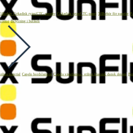
Tillbehör Cirkadisk rytm/CTC-paneler
Cirkadisk rytm/CTC-panel
Tillbehör för paneler
P
kontor
Belysning i butiken
nliga material
Capelo bordslampor
Capelo vägglampa - stilren klassisk dansk design
Pen