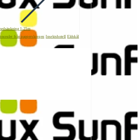
nedsänkning 1-25m
oncealer från papperskorgen
Insektshotell
Eldskål