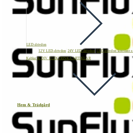
LED-drivdon
12V LED-drivdon
24V LED-drivdon
LED-drivdon konstant s
Kablar & DIV. ELEKTRISKA ARTIKLAR
Hem & Trädgård