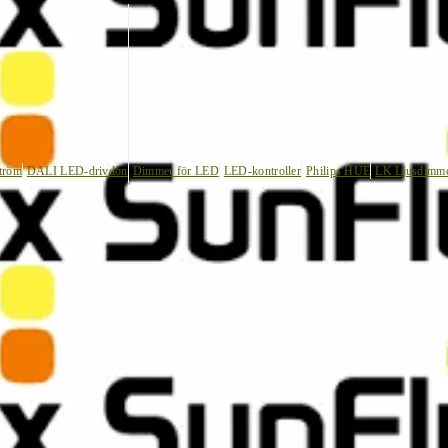
tröm
DALI LED-drivdon
Dimmer för LED
LED-kontroller
Philips HUE
LK Ljusdimm