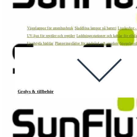
Vägglampor för utomhusbruk
Sladdlösa lampor på batteri
Ljuskedjor -
UV-ljus för reptiler och reptiler
Laddningsstationer och kablar för elbil
Upphöjda bäddar
Planteringslådor för trädgård och uteplats
Spegelpoo
Grolys & tillbehör