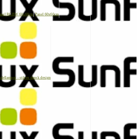
anel RGBW 60x60cm
Panel 60x60cm
dellampor - stilren dansk design