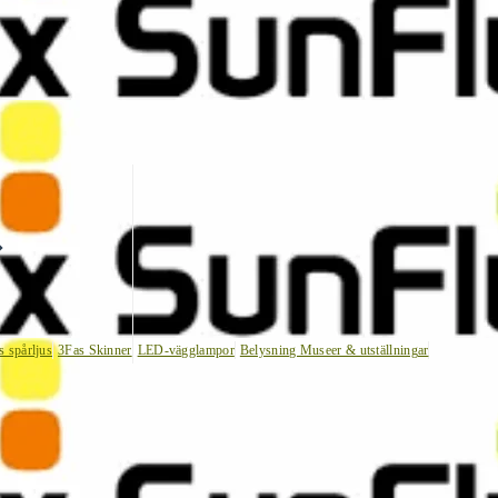
s spårljus
3Fas Skinner
LED-vägglampor
Belysning Museer & utställningar