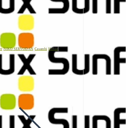
er
NIKO SERVODAN
Casambi
Helvar