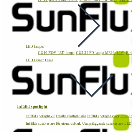
LED Ljus- och diodremsor
Tillbehör för LED-remsor
5 meters
LED-lampor
GU10 230V LED-lampa
GU5.3 LED-lampa MR16 (12V)
E14
LED Lysrör
Olika
Infälld spotlight
Infälld spotlight vit
Infälld spotlight stål
Infälld spotlight svart
Infälld
Infällda strålkastare för utomhusbruk
Utanpåliggande strålkastare
LED-