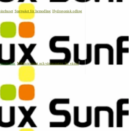
växthuset
Startpaket för hemodling
Hydroponisk odling
iniväxthus
Mätinstrument och värmemattor för växter