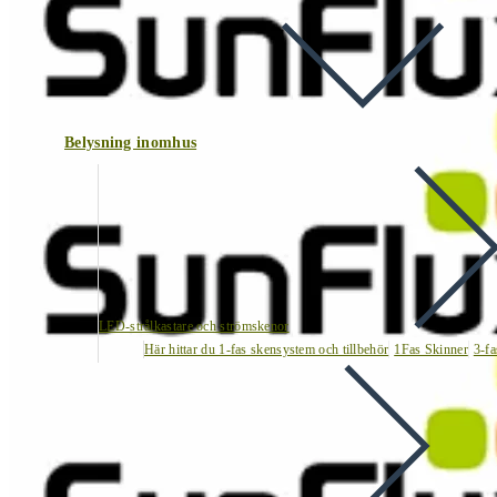
Belysning inomhus
LED-strålkastare och strömskenor
Här hittar du 1-fas skensystem och tillbehör
1Fas Skinner
3-fa