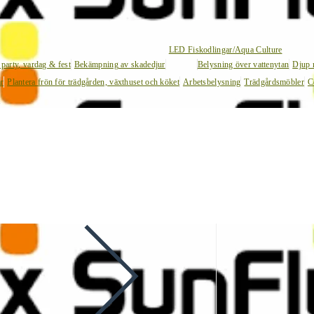
LED Fiskodlingar/Aqua Culture
 party, vardag & fest
Bekämpning av skadedjur
Belysning över vattenytan
Djup 
ar
Plantera frön för trädgården, växthuset och köket
Arbetsbelysning
Trädgårdsmöbler
C
l