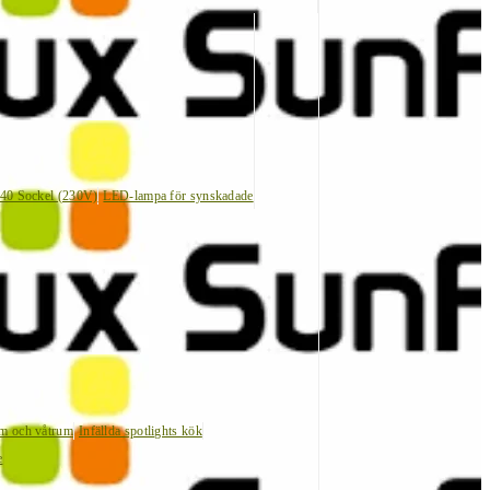
40 Sockel (230V)
LED-lampa för synskadade
um och våtrum
Infällda spotlights kök
e