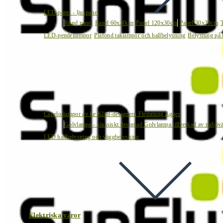
LED-panel - ljuspanel
Rund panel
Panel 60x30cm
Panel 120x30cm
Panel 30x30cm
LED-pendellampor
Plafond taklampor och hallbelysning
Belysning på 
Capelo-lampor av Le Klint-designern Flemming Agger
Golvlampa - klassiskt designad Golvlampa tillverkad av miljövä
LED hallbelysning och väggbelysning
Elektriska varor