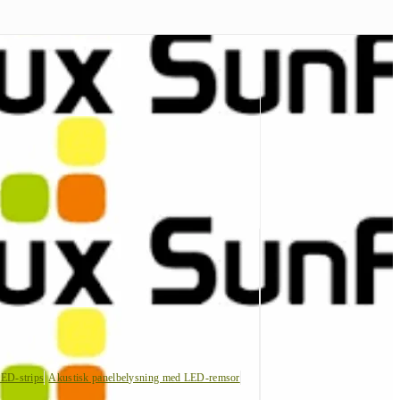
LED-strips
Akustisk panelbelysning med LED-remsor