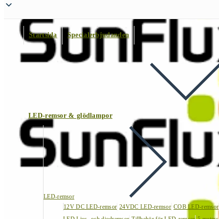
Startsida
Specialerbjudanden
LED-remsor & glödlampor
LED-remsor
12V DC LED-remsor
24VDC LED-remsor
COB LED-remsor