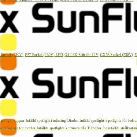
 rulle
5-metersrullar som levereras färdiga och redo att installeras
Led-remsa 10 meter+.
 Sockel (230V)
E27 Sockel (230V) LED
G4 LED Stift för 12V
GX53 Sockel (230V)
E
 spotlight koppar
Infälld spotlight i mässing
Dimbar infälld spotlight
Spotlights för badr
strålkastare för möbler
Infällda spotlights kommersiella
Tillbehör för infällda strålkastar