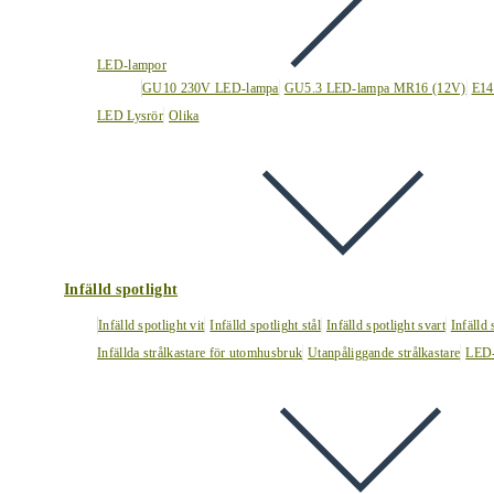
LED-lampor
GU10 230V LED-lampa
GU5.3 LED-lampa MR16 (12V)
E14
LED Lysrör
Olika
Infälld spotlight
Infälld spotlight vit
Infälld spotlight stål
Infälld spotlight svart
Infälld
Infällda strålkastare för utomhusbruk
Utanpåliggande strålkastare
LED-