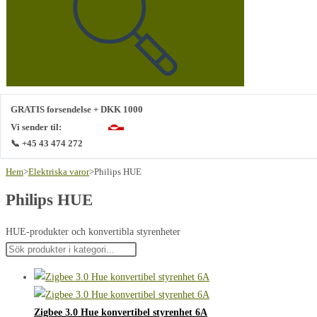
webbplats
GRATIS forsendelse + DKK 1000
Vi sender til:
📞 +45 43 474 272
Hem
>
Elektriska varor
>
Philips HUE
Philips HUE
HUE-produkter och konvertibla styrenheter
Zigbee 3.0 Hue konvertibel styrenhet 6A