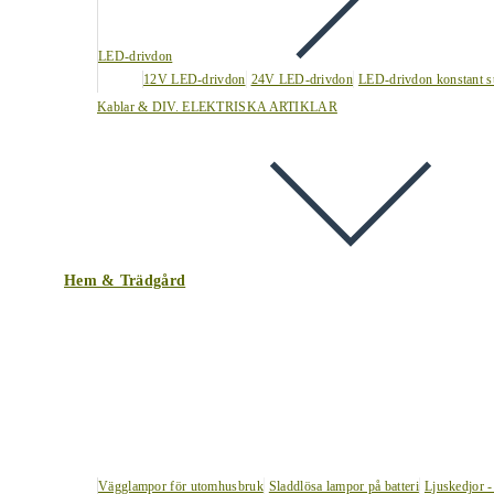
LED-drivdon
12V LED-drivdon
24V LED-drivdon
LED-drivdon konstant s
Kablar & DIV. ELEKTRISKA ARTIKLAR
Hem & Trädgård
Vägglampor för utomhusbruk
Sladdlösa lampor på batteri
Ljuskedjor -