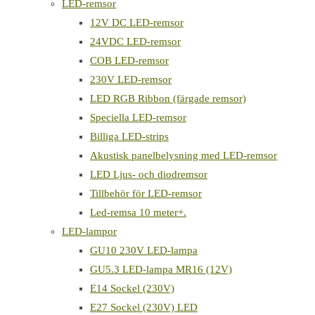
LED-remsor
12V DC LED-remsor
24VDC LED-remsor
COB LED-remsor
230V LED-remsor
LED RGB Ribbon (färgade remsor)
Speciella LED-remsor
Billiga LED-strips
Akustisk panelbelysning med LED-remsor
LED Ljus- och diodremsor
Tillbehör för LED-remsor
Led-remsa 10 meter+.
LED-lampor
GU10 230V LED-lampa
GU5.3 LED-lampa MR16 (12V)
E14 Sockel (230V)
E27 Sockel (230V) LED