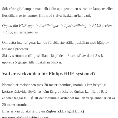
Sök efter glödlampan manuellt i din app genom att skriva in lampans eller
ljuskällans serienummer (finns på själva ljuskällan/lampan).
Öppna din HUE-app -> Inställningar -> Ljusinställning -> PLUS-tecken -
> Lägg till serienummer
Om detta inte fungerar kan du försöka återställa ljuskällan med hjälp av
följande procedur:
Slå av strömmen till ljuskällan, slå på den i 3 sek, slå av den i 3 sek,
upprepa 5 gånger tills ljuskällan blinkar.
Vad är räckvidden för Philips HUE-systemet?
Normalt är räckvidden max 30 meter utomhus, inomhus kan betydligt
kortare räckvidd förväntas. Om längre räckvidd önskas kan flera HUE-
enheter läggas till, så att det maximala avståndet mellan varje enhet är cirka
20 meter utomhus.
Eller så kan du skaffa dig en
Zigbee ZLL (light Link)
repeater/räckviddsförlängare.