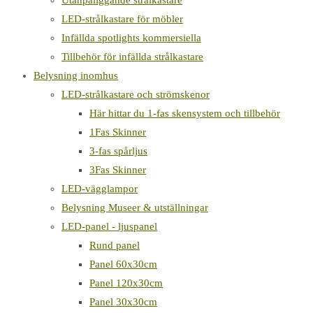
Utanpåliggande strålkastare
LED-strålkastare för möbler
Infällda spotlights kommersiella
Tillbehör för infällda strålkastare
Belysning inomhus
LED-strålkastare och strömskenor
Här hittar du 1-fas skensystem och tillbehör
1Fas Skinner
3-fas spårljus
3Fas Skinner
LED-vägglampor
Belysning Museer & utställningar
LED-panel - ljuspanel
Rund panel
Panel 60x30cm
Panel 120x30cm
Panel 30x30cm