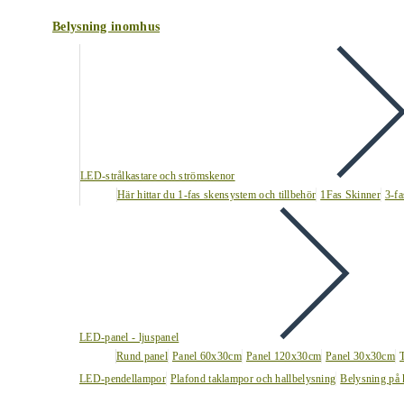
Belysning inomhus
LED-strålkastare och strömskenor
Här hittar du 1-fas skensystem och tillbehör
1Fas Skinner
3-fa
LED-panel - ljuspanel
Rund panel
Panel 60x30cm
Panel 120x30cm
Panel 30x30cm
LED-pendellampor
Plafond taklampor och hallbelysning
Belysning på 