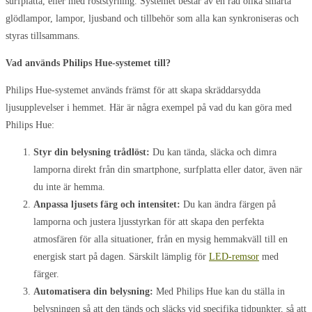
surfplatta, eller med röststyrning. Systemet består av en rad olika smarta
glödlampor, lampor, ljusband och tillbehör som alla kan synkroniseras och
styras tillsammans.
Vad används Philips Hue-systemet till?
Philips Hue-systemet används främst för att skapa skräddarsydda
ljusupplevelser i hemmet. Här är några exempel på vad du kan göra med
Philips Hue:
Styr din belysning trådlöst:
Du kan tända, släcka och dimra
lamporna direkt från din smartphone, surfplatta eller dator, även när
du inte är hemma.
Anpassa ljusets färg och intensitet:
Du kan ändra färgen på
lamporna och justera ljusstyrkan för att skapa den perfekta
atmosfären för alla situationer, från en mysig hemmakväll till en
energisk start på dagen. Särskilt lämplig för
LED-remsor
med
färger.
Automatisera din belysning:
Med Philips Hue kan du ställa in
belysningen så att den tänds och släcks vid specifika tidpunkter, så att