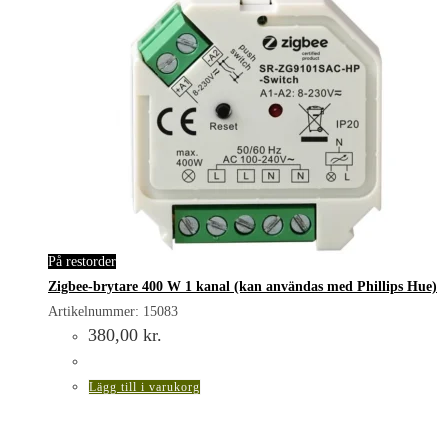
På restorder
Zigbee-brytare 400 W 1 kanal (kan användas med Phillips Hue)
Artikelnummer: 15083
380,00
kr.
Lägg till i varukorg