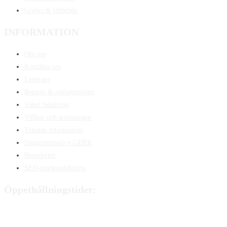
Grolys & tillbehör
INFORMATION
Om oss
Kontakta oss
Leverans
Returer & reklamationer
Säker betalning
Villkor och anvisningar
Teknisk information
Integritetspolicy GDPR
Broschyrer
SEO-marknadsföring
Öppethållningstider:
Måndag:
8:00 - 15:00