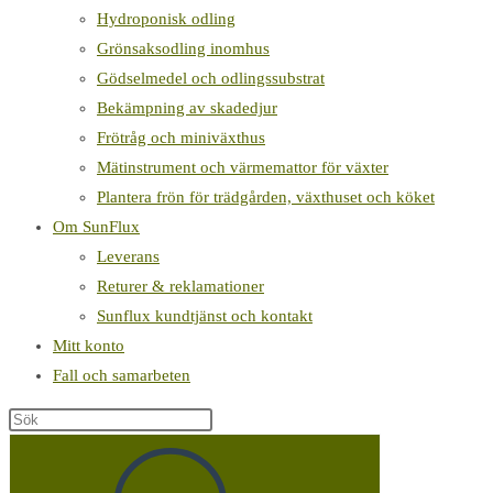
Hydroponisk odling
Grönsaksodling inomhus
Gödselmedel och odlingssubstrat
Bekämpning av skadedjur
Frötråg och miniväxthus
Mätinstrument och värmemattor för växter
Plantera frön för trädgården, växthuset och köket
Om SunFlux
Leverans
Returer & reklamationer
Sunflux kundtjänst och kontakt
Mitt konto
Fall och samarbeten
Sök
på
denna