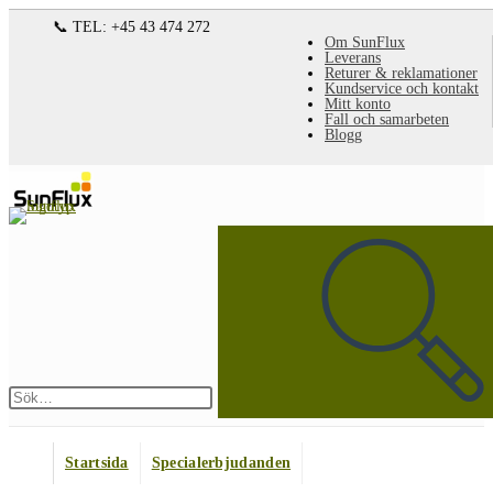
Hoppa
📞 TEL: +45 43 474 272
Om SunFlux
till
Leverans
Returer & reklamationer
innehållet
Kundservice och kontakt
Mitt konto
Fall och samarbeten
Blogg
Sök
på
denna
webbplats
Skicka
sökning
Startsida
Specialerbjudanden