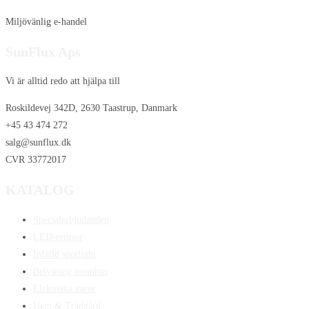
Miljövänlig e-handel
SunFlux Aps
Vi är alltid redo att hjälpa till
Roskildevej 342D, 2630 Taastrup, Danmark
+45 43 474 272
salg@sunflux.dk
CVR 33772017
KATALOG
Specialerbjudanden
LED-remsor
Infälld spotlight
Belysning inomhus
Elektriska varor
Hem & Trädgård