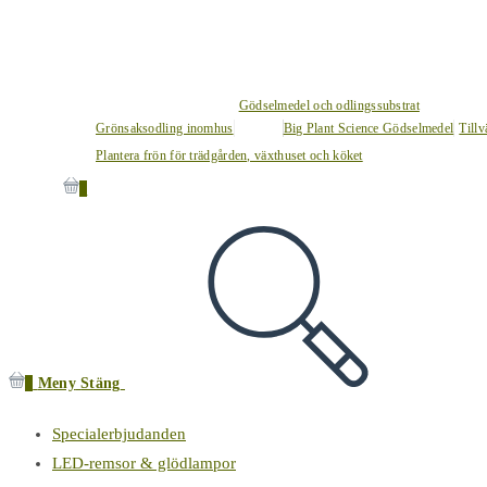
Gödselmedel och odlingssubstrat
Grönsaksodling inomhus
Big Plant Science Gödselmedel
Tillv
Plantera frön för trädgården, växthuset och köket
0
0
Meny
Stäng
Specialerbjudanden
LED-remsor & glödlampor