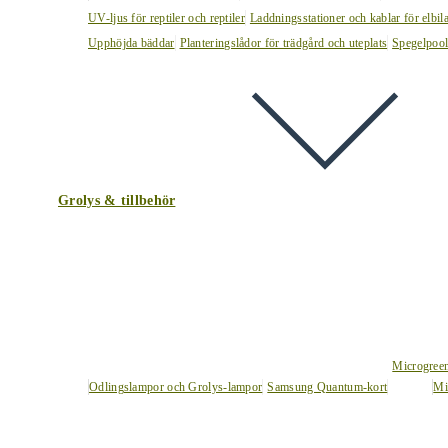
UV-ljus för reptiler och reptiler
Laddningsstationer och kablar för elbil
Upphöjda bäddar
Planteringslådor för trädgård och uteplats
Spegelpoo
Grolys & tillbehör
Microgree
Odlingslampor och Grolys-lampor
Samsung Quantum-kort
Mi