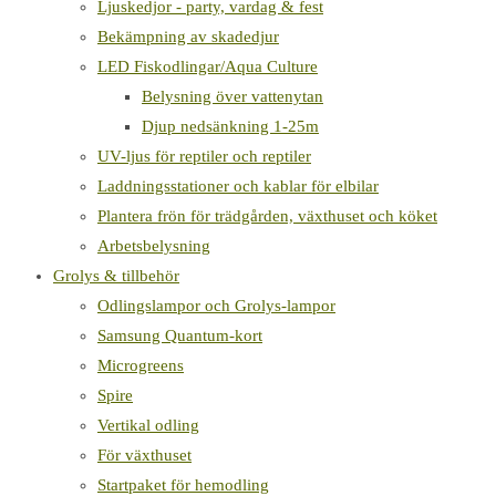
Ljuskedjor - party, vardag & fest
Bekämpning av skadedjur
LED Fiskodlingar/Aqua Culture
Belysning över vattenytan
Djup nedsänkning 1-25m
UV-ljus för reptiler och reptiler
Laddningsstationer och kablar för elbilar
Plantera frön för trädgården, växthuset och köket
Arbetsbelysning
Grolys & tillbehör
Odlingslampor och Grolys-lampor
Samsung Quantum-kort
Microgreens
Spire
Vertikal odling
För växthuset
Startpaket för hemodling