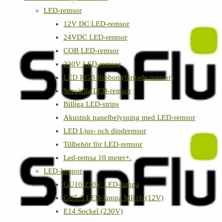
LED-remsor
12V DC LED-remsor
24VDC LED-remsor
COB LED-remsor
230V LED-remsor
LED RGB Ribbon (färgade remsor)
Speciella LED-remsor
Billiga LED-strips
Akustisk panelbelysning med LED-remsor
LED Ljus- och diodremsor
Tillbehör för LED-remsor
Led-remsa 10 meter+.
LED-lampor
GU10 230V LED-lampa
GU5.3 LED-lampa MR16 (12V)
E14 Sockel (230V)