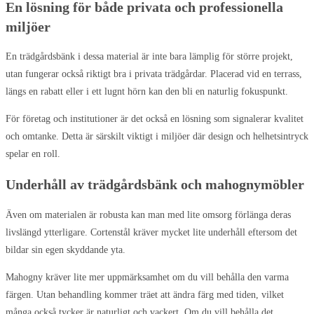
En lösning för både privata och professionella
miljöer
En trädgårdsbänk i dessa material är inte bara lämplig för större projekt,
utan fungerar också riktigt bra i privata trädgårdar. Placerad vid en terrass,
längs en rabatt eller i ett lugnt hörn kan den bli en naturlig fokuspunkt.
För företag och institutioner är det också en lösning som signalerar kvalitet
och omtanke. Detta är särskilt viktigt i miljöer där design och helhetsintryck
spelar en roll.
Underhåll av trädgårdsbänk och mahognymöbler
Även om materialen är robusta kan man med lite omsorg förlänga deras
livslängd ytterligare. Cortenstål kräver mycket lite underhåll eftersom det
bildar sin egen skyddande yta.
Mahogny kräver lite mer uppmärksamhet om du vill behålla den varma
färgen. Utan behandling kommer träet att ändra färg med tiden, vilket
många också tycker är naturligt och vackert. Om du vill behålla det