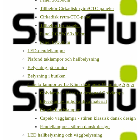
Panel 30x30cm
Tillbehör Cirkadisk rytm/CTC-paneler
Cirkadisk rytm/CTC-panel
Tillbehör för paneler
Panel RGBW 60x60cm
Panel 60x60cm
LED-pendellampor
Plafond taklampor och hallbelysning
Belysning på kontor
Belysning i butiken
Capelo-lampor av Le Klint-designern Flemming Agger
Golvlampa - klassiskt designad Golvlampa
tillverkad av miljövänliga material
Capelo bordslampor
Capelo vägglampa - stilren klassisk dansk design
Pendellampor - stilren dansk design
LED hallbelysning och väggbelysning