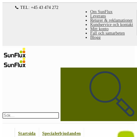
Hoppa
📞 TEL: +45 43 474 272
Om SunFlux
till
Leverans
Returer & reklamationer
innehållet
Kundservice och kontakt
Mitt konto
Fall och samarbeten
Blogg
Sök
på
denna
webbplats
Skicka
sökning
Startsida
Specialerbjudanden