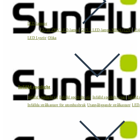
LED-lampor
GU10 230V LED-lampa
GU5.3 LED-lampa MR16 (12V)
E14
LED Lysrör
Olika
Infälld spotlight
Infälld spotlight vit
Infälld spotlight stål
Infälld spotlight svart
Infälld
Infällda strålkastare för utomhusbruk
Utanpåliggande strålkastare
LED-