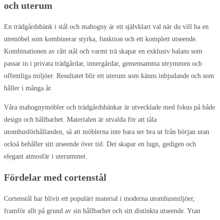
och uterum
En trädgårdsbänk i stål och mahogny är ett självklart val när du vill ha en
utemöbel som kombinerar styrka, funktion och ett komplett utseende.
Kombinationen av rått stål och varmt trä skapar en exklusiv balans som
passar in i privata trädgårdar, innergårdar, gemensamma utrymmen och
offentliga miljöer. Resultatet blir ett uterum som känns inbjudande och som
håller i många år.
Våra mahognymöbler och trädgårdsbänkar är utvecklade med fokus på både
design och hållbarhet. Materialen är utvalda för att tåla
utomhusförhållanden, så att möblerna inte bara ser bra ut från början utan
också behåller sitt utseende över tid. Det skapar en lugn, gedigen och
elegant atmosfär i uterummet.
Fördelar med cortenstål
Cortenstål har blivit ett populärt material i moderna utomhusmiljöer,
framför allt på grund av sin hållbarhet och sitt distinkta utseende. Ytan