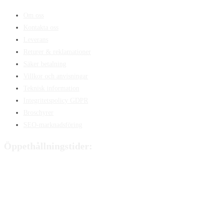
Om oss
Kontakta oss
Leverans
Returer & reklamationer
Säker betalning
Villkor och anvisningar
Teknisk information
Integritetspolicy GDPR
Broschyrer
SEO-marknadsföring
Öppethållningstider:
Måndag:
8:00 - 15:00
Tisdag:
8:00 - 15:00
Onsdag:
8:00 - 15:00
Torsdag:
8:00 - 15:00