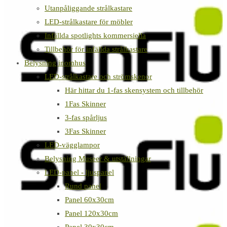
Utanpåliggande strålkastare
LED-strålkastare för möbler
Infällda spotlights kommersiella
Tillbehör för infällda strålkastare
Belysning inomhus
LED-strålkastare och strömskenor
Här hittar du 1-fas skensystem och tillbehör
1Fas Skinner
3-fas spårljus
3Fas Skinner
LED-vägglampor
Belysning Museer & utställningar
LED-panel - ljuspanel
Rund panel
Panel 60x30cm
Panel 120x30cm