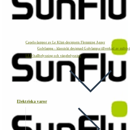
Capelo-lampor av Le Klint-designern Flemming Agger
Golvlampa - klassiskt designad Golvlampa tillverkad av miljövä
LED hallbelysning och väggbelysning
Elektriska varor