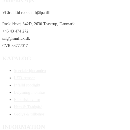
SunFlux Aps
Vi är alltid redo att hjälpa till
Roskildevej 342D, 2630 Taastrup, Danmark
+45 43 474 272
salg@sunflux.dk
CVR 33772017
KATALOG
Specialerbjudanden
LED-remsor
Infälld spotlight
Belysning inomhus
Elektriska varor
Hem & Trädgård
Grolys & tillbehör
INFORMATION