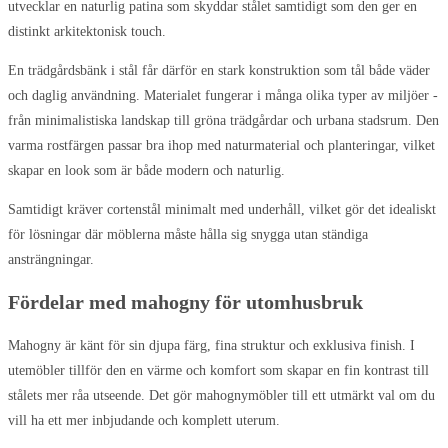
utvecklar en naturlig patina som skyddar stålet samtidigt som den ger en
distinkt arkitektonisk touch.
En trädgårdsbänk i stål får därför en stark konstruktion som tål både väder
och daglig användning. Materialet fungerar i många olika typer av miljöer -
från minimalistiska landskap till gröna trädgårdar och urbana stadsrum. Den
varma rostfärgen passar bra ihop med naturmaterial och planteringar, vilket
skapar en look som är både modern och naturlig.
Samtidigt kräver cortenstål minimalt med underhåll, vilket gör det idealiskt
för lösningar där möblerna måste hålla sig snygga utan ständiga
ansträngningar.
Fördelar med mahogny för utomhusbruk
Mahogny är känt för sin djupa färg, fina struktur och exklusiva finish. I
utemöbler tillför den en värme och komfort som skapar en fin kontrast till
stålets mer råa utseende. Det gör mahognymöbler till ett utmärkt val om du
vill ha ett mer inbjudande och komplett uterum.