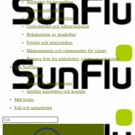
Startpaket för hemodling
Hydroponisk odling
Grönsaksodling inomhus
Gödselmedel och odlingssubstrat
Bekämpning av skadedjur
Frötråg och miniväxthus
Mätinstrument och värmemattor för växter
Plantera frön för trädgården, växthuset och köket
Om SunFlux
Leverans
Returer & reklamationer
Sunflux kundtjänst och kontakt
Mitt konto
Fall och samarbeten
Sök
på
denna