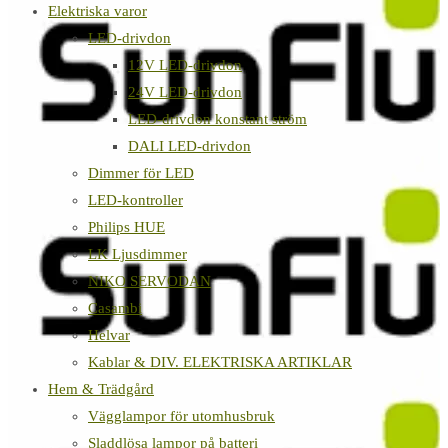
Elektriska varor
LED-drivdon
12V LED-drivdon
24V LED-drivdon
LED-drivdon konstant ström
DALI LED-drivdon
Dimmer för LED
LED-kontroller
Philips HUE
LK Ljusdimmer
NIKO SERVODAN
Casambi
Helvar
Kablar & DIV. ELEKTRISKA ARTIKLAR
Hem & Trädgård
Vägglampor för utomhusbruk
Sladdlösa lampor på batteri