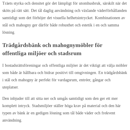
Träets styrka och densitet gör det lämpligt för utomhusbruk, särskilt när det
sköts på rätt sätt. Det tål daglig användning och växlande väderförhållanden
samtidigt som det förhöjer det visuella helhetsintrycket. Kombinationen av
stål och mahogny ger därför både robusthet och estetik i en och samma
lösning.
Trädgårdsbänk och mahognymöbler för
offentliga miljöer och stadsrum
I bostadsrättsföreningar och offentliga miljöer är det viktigt att välja möbler
som både är hållbara och bidrar positivt till omgivningen. En trädgårdsbänk
i stål och mahogny är perfekt för vardagsrum, entréer, gångar och
uteplatser.
Den inbjuder till att sitta ner och umgås samtidigt som den ger ett mer
komplett intryck. Stadsmiljöer ställer höga krav på material och den här
typen av bänk är en gedigen lösning som tål både väder och frekvent
användning.