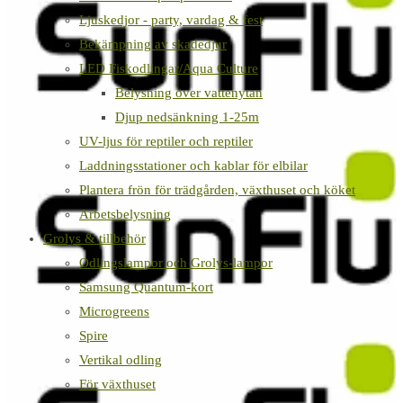
Ljuskedjor - party, vardag & fest
Bekämpning av skadedjur
LED Fiskodlingar/Aqua Culture
Belysning över vattenytan
Djup nedsänkning 1-25m
UV-ljus för reptiler och reptiler
Laddningsstationer och kablar för elbilar
Plantera frön för trädgården, växthuset och köket
Arbetsbelysning
Grolys & tillbehör
Odlingslampor och Grolys-lampor
Samsung Quantum-kort
Microgreens
Spire
Vertikal odling
För växthuset