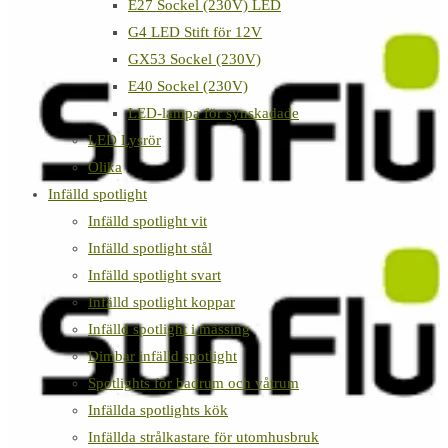
E27 Sockel (230V) LED
G4 LED Stift för 12V
GX53 Sockel (230V)
E40 Sockel (230V)
LED-lampa för synskadade
LED Lysrör
Olika
Infälld spotlight
Infälld spotlight vit
Infälld spotlight stål
Infälld spotlight svart
Infälld spotlight koppar
Infälld spotlight i mässing
Dimbar infälld spotlight
Spotlights för badrum och våtrum
Infällda spotlights kök
Infällda strålkastare för utomhusbruk