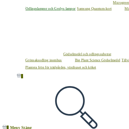
Microgree
Odlingslampor och Grolys-lampor
Samsung Quantum-kort
Mi
Gödselmedel och odlingssubstrat
Grönsaksodling inomhus
Big Plant Science Gödselmedel
Tillv
Plantera frön för trädgården, växthuset och köket
0
0
Meny
Stäng