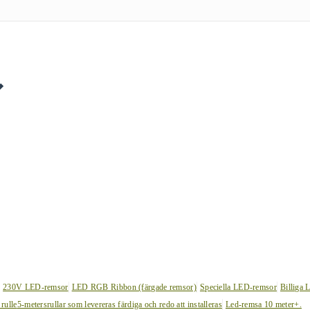
230V LED-remsor
LED RGB Ribbon (färgade remsor)
Speciella LED-remsor
Billiga 
 rulle
5-metersrullar som levereras färdiga och redo att installeras
Led-remsa 10 meter+.