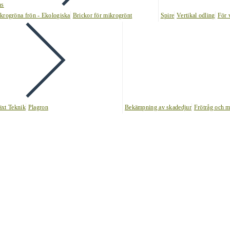
ns
krogröna frön - Ekologiska
Brickor för mikrogrönt
Spire
Vertikal odling
För 
äxt Teknik
Plagron
Bekämpning av skadedjur
Frötråg och m