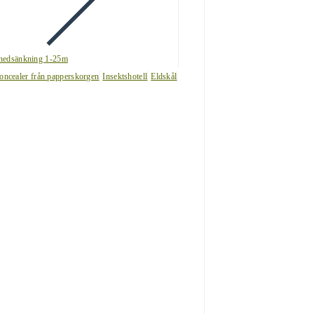
nedsänkning 1-25m
oncealer från papperskorgen
Insektshotell
Eldskål