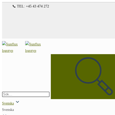
Hoppa
📞 TEL: +45 43 474 272
till
innehållet
Sök
på
denna
webbplats
Skicka
sökning
Svenska
Svenska