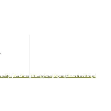
s spårljus
3Fas Skinner
LED-vägglampor
Belysning Museer & utställningar