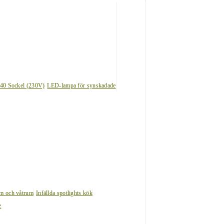
40 Sockel (230V)
LED-lampa för synskadade
um och våtrum
Infällda spotlights kök
e