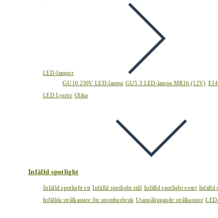
LED-lampor
GU10 230V LED-lampa
GU5.3 LED-lampa MR16 (12V)
E14
LED Lysrör
Olika
Infälld spotlight
Infälld spotlight vit
Infälld spotlight stål
Infälld spotlight svart
Infälld
Infällda strålkastare för utomhusbruk
Utanpåliggande strålkastare
LED-