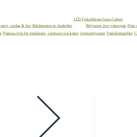
LED Fiskodlingar/Aqua Culture
 party, vardag & fest
Bekämpning av skadedjur
Belysning över vattenytan
Djup 
ar
Plantera frön för trädgården, växthuset och köket
Arbetsbelysning
Trädgårdsmöbler
C
l