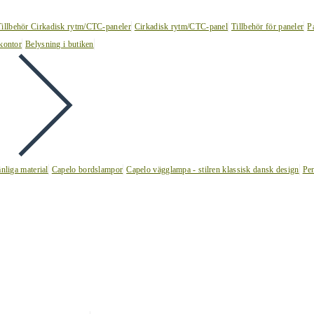
Tillbehör Cirkadisk rytm/CTC-paneler
Cirkadisk rytm/CTC-panel
Tillbehör för paneler
P
kontor
Belysning i butiken
nliga material
Capelo bordslampor
Capelo vägglampa - stilren klassisk dansk design
Pen