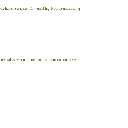
växthuset
Startpaket för hemodling
Hydroponisk odling
iniväxthus
Mätinstrument och värmemattor för växter