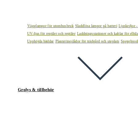
Vägglampor för utomhusbruk
Sladdlösa lampor på batteri
Ljuskedjor -
UV-ljus för reptiler och reptiler
Laddningsstationer och kablar för elbil
Upphöjda bäddar
Planteringslådor för trädgård och uteplats
Spegelpoo
Grolys & tillbehör