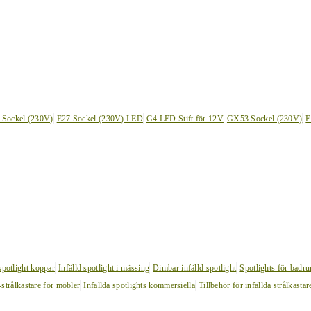
 Sockel (230V)
E27 Sockel (230V) LED
G4 LED Stift för 12V
GX53 Sockel (230V)
E
 spotlight koppar
Infälld spotlight i mässing
Dimbar infälld spotlight
Spotlights för badr
strålkastare för möbler
Infällda spotlights kommersiella
Tillbehör för infällda strålkastar