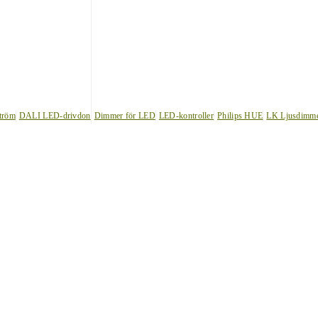
tröm
DALI LED-drivdon
Dimmer för LED
LED-kontroller
Philips HUE
LK Ljusdimm