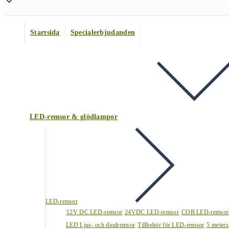
Startsida
Specialerbjudanden
LED-remsor & glödlampor
LED-remsor
12V DC LED-remsor
24VDC LED-remsor
COB LED-remsor
LED Ljus- och diodremsor
Tillbehör för LED-remsor
5 meters