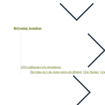
Belysning inomhus
LED-strålkastare och strömskenor
Här hittar du 1-fas skensystem och tillbehör
1Fas Skinner
3-fa