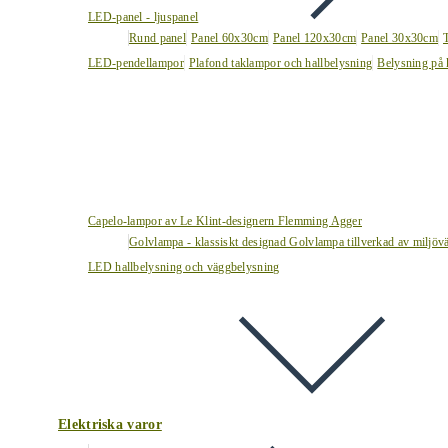
LED-panel - ljuspanel
Rund panel
Panel 60x30cm
Panel 120x30cm
Panel 30x30cm
LED-pendellampor
Plafond taklampor och hallbelysning
Belysning på 
Capelo-lampor av Le Klint-designern Flemming Agger
Golvlampa - klassiskt designad Golvlampa tillverkad av miljövä
LED hallbelysning och väggbelysning
Elektriska varor