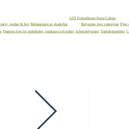
LED Fiskodlingar/Aqua Culture
 party, vardag & fest
Bekämpning av skadedjur
Belysning över vattenytan
Djup 
ar
Plantera frön för trädgården, växthuset och köket
Arbetsbelysning
Trädgårdsmöbler
C
l