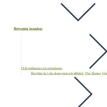
Belysning inomhus
LED-strålkastare och strömskenor
Här hittar du 1-fas skensystem och tillbehör
1Fas Skinner
3-fa