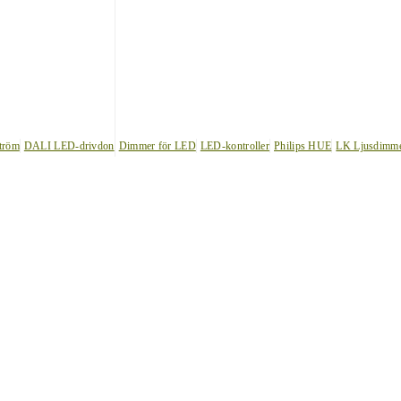
tröm
DALI LED-drivdon
Dimmer för LED
LED-kontroller
Philips HUE
LK Ljusdimm