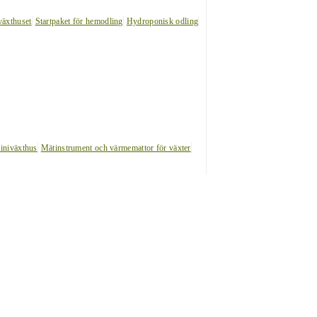
växthuset
Startpaket för hemodling
Hydroponisk odling
iniväxthus
Mätinstrument och värmemattor för växter