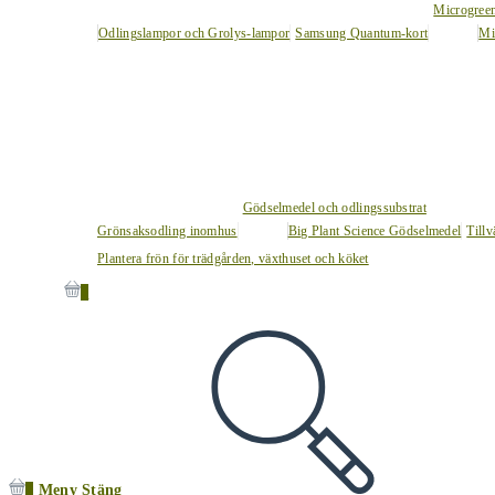
Microgree
Odlingslampor och Grolys-lampor
Samsung Quantum-kort
Mi
Gödselmedel och odlingssubstrat
Grönsaksodling inomhus
Big Plant Science Gödselmedel
Tillv
Plantera frön för trädgården, växthuset och köket
0
0
Meny
Stäng