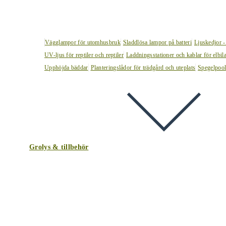
Vägglampor för utomhusbruk
Sladdlösa lampor på batteri
Ljuskedjor -
UV-ljus för reptiler och reptiler
Laddningsstationer och kablar för elbil
Upphöjda bäddar
Planteringslådor för trädgård och uteplats
Spegelpoo
Grolys & tillbehör