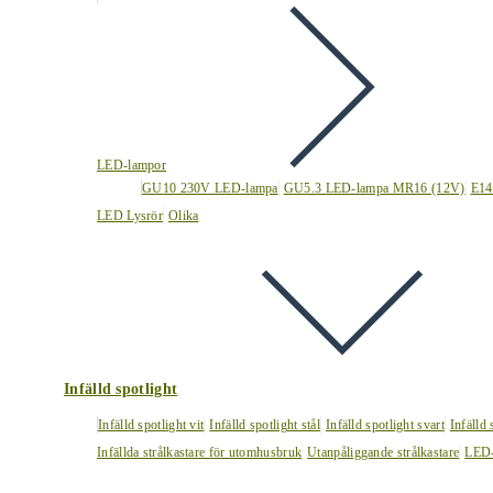
LED-lampor
GU10 230V LED-lampa
GU5.3 LED-lampa MR16 (12V)
E14
LED Lysrör
Olika
Infälld spotlight
Infälld spotlight vit
Infälld spotlight stål
Infälld spotlight svart
Infälld
Infällda strålkastare för utomhusbruk
Utanpåliggande strålkastare
LED-