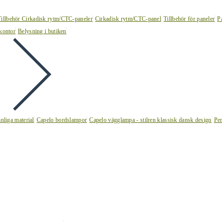
Tillbehör Cirkadisk rytm/CTC-paneler
Cirkadisk rytm/CTC-panel
Tillbehör för paneler
P
kontor
Belysning i butiken
nliga material
Capelo bordslampor
Capelo vägglampa - stilren klassisk dansk design
Pen