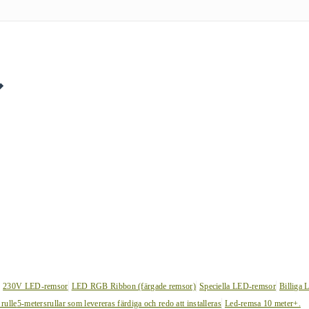
230V LED-remsor
LED RGB Ribbon (färgade remsor)
Speciella LED-remsor
Billiga 
 rulle
5-metersrullar som levereras färdiga och redo att installeras
Led-remsa 10 meter+.