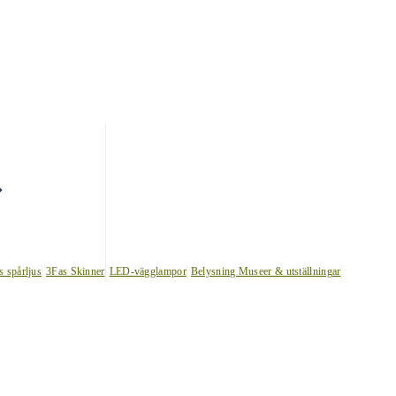
s spårljus
3Fas Skinner
LED-vägglampor
Belysning Museer & utställningar