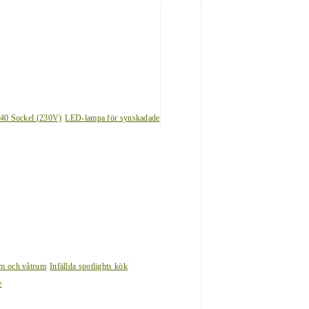
40 Sockel (230V)
LED-lampa för synskadade
um och våtrum
Infällda spotlights kök
e