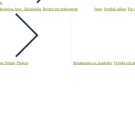
ns
krogröna frön - Ekologiska
Brickor för mikrogrönt
Spire
Vertikal odling
För 
äxt Teknik
Plagron
Bekämpning av skadedjur
Frötråg och m