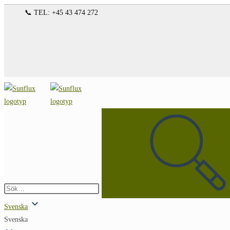
Hoppa
📞 TEL: +45 43 474 272
till
innehållet
Sök
på
denna
webbplats
Skicka
sökning
Svenska
Svenska