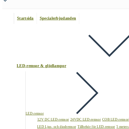
Startsida
Specialerbjudanden
LED-remsor & glödlampor
LED-remsor
12V DC LED-remsor
24VDC LED-remsor
COB LED-remsor
LED Ljus- och diodremsor
Tillbehör för LED-remsor
5 meters