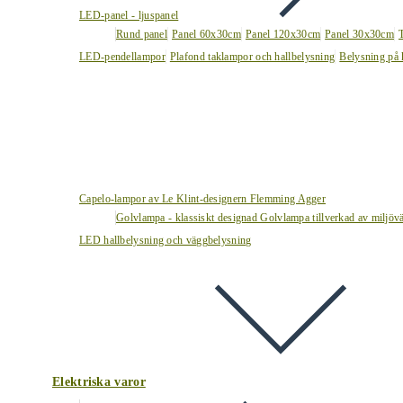
LED-panel - ljuspanel
Rund panel
Panel 60x30cm
Panel 120x30cm
Panel 30x30cm
LED-pendellampor
Plafond taklampor och hallbelysning
Belysning på 
Capelo-lampor av Le Klint-designern Flemming Agger
Golvlampa - klassiskt designad Golvlampa tillverkad av miljövä
LED hallbelysning och väggbelysning
Elektriska varor