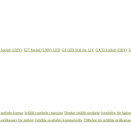
 Sockel (230V)
E27 Sockel (230V) LED
G4 LED Stift för 12V
GX53 Sockel (230V)
E
 spotlight koppar
Infälld spotlight i mässing
Dimbar infälld spotlight
Spotlights för badr
strålkastare för möbler
Infällda spotlights kommersiella
Tillbehör för infällda strålkastar