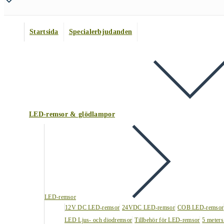
Startsida
Specialerbjudanden
LED-remsor & glödlampor
LED-remsor
12V DC LED-remsor
24VDC LED-remsor
COB LED-remsor
LED Ljus- och diodremsor
Tillbehör för LED-remsor
5 meters