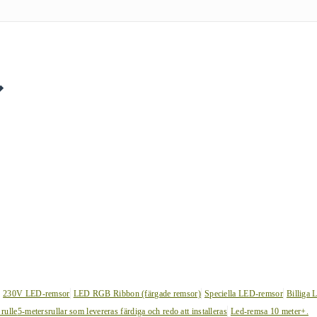
230V LED-remsor
LED RGB Ribbon (färgade remsor)
Speciella LED-remsor
Billiga 
 rulle
5-metersrullar som levereras färdiga och redo att installeras
Led-remsa 10 meter+.