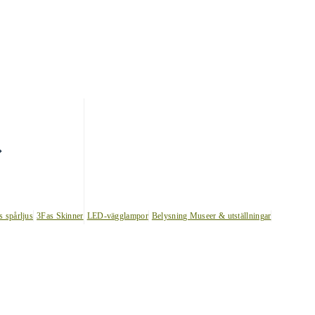
s spårljus
3Fas Skinner
LED-vägglampor
Belysning Museer & utställningar