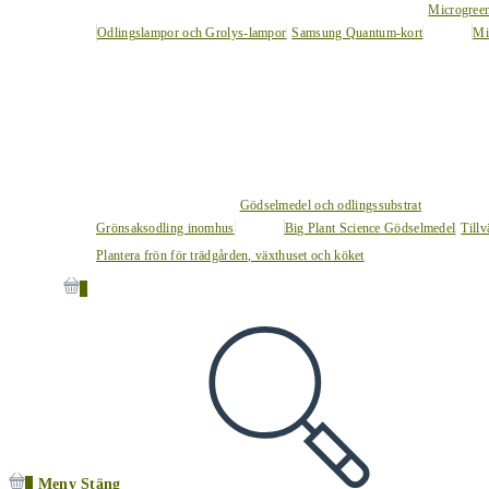
Microgree
Odlingslampor och Grolys-lampor
Samsung Quantum-kort
Mi
Gödselmedel och odlingssubstrat
Grönsaksodling inomhus
Big Plant Science Gödselmedel
Tillv
Plantera frön för trädgården, växthuset och köket
0
0
Meny
Stäng