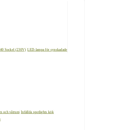
40 Sockel (230V)
LED-lampa för synskadade
um och våtrum
Infällda spotlights kök
e