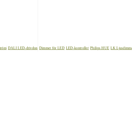
tröm
DALI LED-drivdon
Dimmer för LED
LED-kontroller
Philips HUE
LK Ljusdimm