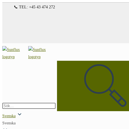
Hoppa
📞 TEL: +45 43 474 272
till
innehållet
Sök
på
denna
webbplats
Skicka
sökning
Svenska
Svenska