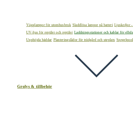
Vägglampor för utomhusbruk
Sladdlösa lampor på batteri
Ljuskedjor -
UV-ljus för reptiler och reptiler
Laddningsstationer och kablar för elbil
Upphöjda bäddar
Planteringslådor för trädgård och uteplats
Spegelpoo
Grolys & tillbehör