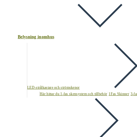
Belysning inomhus
LED-strålkastare och strömskenor
Här hittar du 1-fas skensystem och tillbehör
1Fas Skinner
3-fa