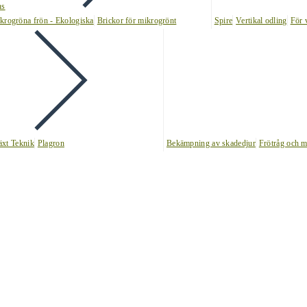
ns
krogröna frön - Ekologiska
Brickor för mikrogrönt
Spire
Vertikal odling
För 
äxt Teknik
Plagron
Bekämpning av skadedjur
Frötråg och m