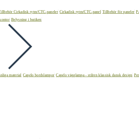
Tillbehör Cirkadisk rytm/CTC-paneler
Cirkadisk rytm/CTC-panel
Tillbehör för paneler
P
kontor
Belysning i butiken
nliga material
Capelo bordslampor
Capelo vägglampa - stilren klassisk dansk design
Pen