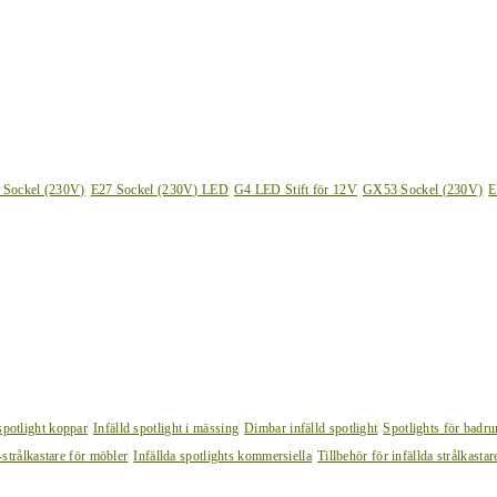
 Sockel (230V)
E27 Sockel (230V) LED
G4 LED Stift för 12V
GX53 Sockel (230V)
E
 spotlight koppar
Infälld spotlight i mässing
Dimbar infälld spotlight
Spotlights för badr
strålkastare för möbler
Infällda spotlights kommersiella
Tillbehör för infällda strålkastar