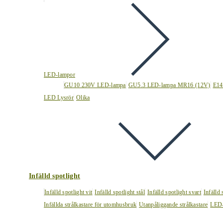
LED-lampor
GU10 230V LED-lampa
GU5.3 LED-lampa MR16 (12V)
E14
LED Lysrör
Olika
Infälld spotlight
Infälld spotlight vit
Infälld spotlight stål
Infälld spotlight svart
Infälld
Infällda strålkastare för utomhusbruk
Utanpåliggande strålkastare
LED-