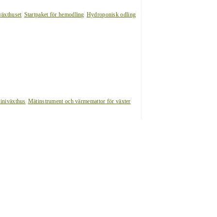
växthuset
Startpaket för hemodling
Hydroponisk odling
iniväxthus
Mätinstrument och värmemattor för växter