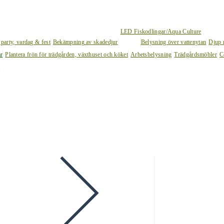
LED Fiskodlingar/Aqua Culture
 party, vardag & fest
Bekämpning av skadedjur
Belysning över vattenytan
Djup 
ar
Plantera frön för trädgården, växthuset och köket
Arbetsbelysning
Trädgårdsmöbler
C
l