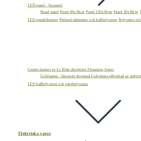
LED-panel - ljuspanel
Rund panel
Panel 60x30cm
Panel 120x30cm
Panel 30x30cm
LED-pendellampor
Plafond taklampor och hallbelysning
Belysning på 
Capelo-lampor av Le Klint-designern Flemming Agger
Golvlampa - klassiskt designad Golvlampa tillverkad av miljövä
LED hallbelysning och väggbelysning
Elektriska varor