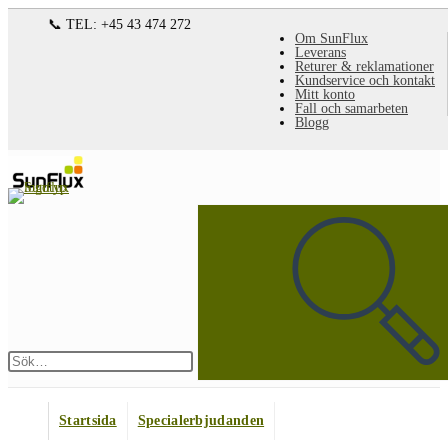
Hoppa
📞 TEL: +45 43 474 272
Om SunFlux
till
Leverans
Returer & reklamationer
innehållet
Kundservice och kontakt
Mitt konto
Fall och samarbeten
Blogg
Sök
på
denna
webbplats
Skicka
sökning
Startsida
Specialerbjudanden