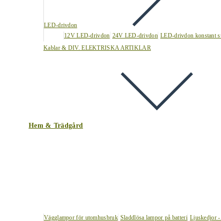
LED-drivdon
12V LED-drivdon
24V LED-drivdon
LED-drivdon konstant s
Kablar & DIV. ELEKTRISKA ARTIKLAR
Hem & Trädgård
Vägglampor för utomhusbruk
Sladdlösa lampor på batteri
Ljuskedjor -