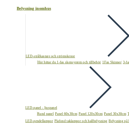
Belysning inomhus
LED-strålkastare och strömskenor
Här hittar du 1-fas skensystem och tillbehör
1Fas Skinner
3-fa
LED-panel - ljuspanel
Rund panel
Panel 60x30cm
Panel 120x30cm
Panel 30x30cm
LED-pendellampor
Plafond taklampor och hallbelysning
Belysning på 