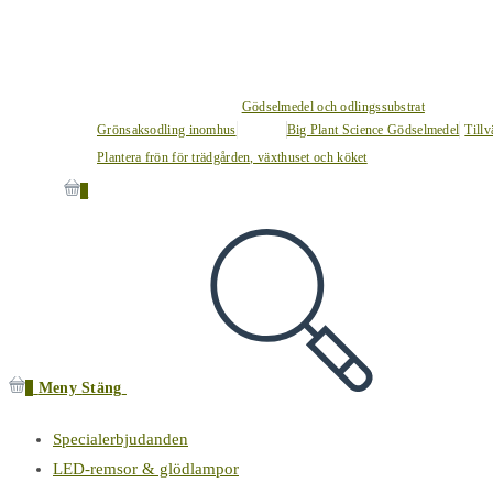
Gödselmedel och odlingssubstrat
Grönsaksodling inomhus
Big Plant Science Gödselmedel
Tillv
Plantera frön för trädgården, växthuset och köket
0
0
Meny
Stäng
Specialerbjudanden
LED-remsor & glödlampor