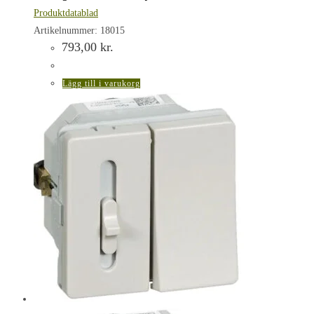
Produktdatablad
Artikelnummer: 18015
793,00
kr.
Lägg till i varukorg