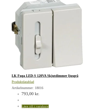
LK Fuga LED-S 120VA Skjutdimmer ljusgrå
Produktdatablad
Artikelnummer: 18016
793,00
kr.
Lägg till i varukorg