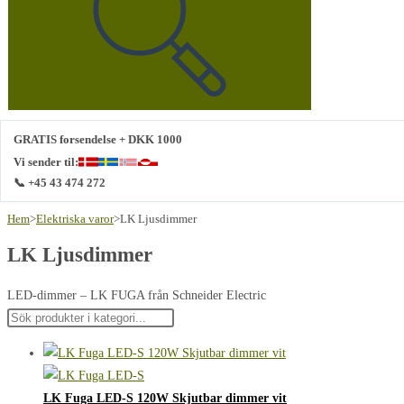
webbplats
GRATIS forsendelse + DKK 1000
Vi sender til:
📞 +45 43 474 272
Hem
>
Elektriska varor
>
LK Ljusdimmer
LK Ljusdimmer
LED-dimmer – LK FUGA från Schneider Electric
LK Fuga LED-S 120W Skjutbar dimmer vit