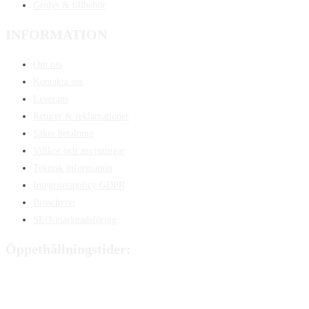
Grolys & tillbehör
INFORMATION
Om oss
Kontakta oss
Leverans
Returer & reklamationer
Säker betalning
Villkor och anvisningar
Teknisk information
Integritetspolicy GDPR
Broschyrer
SEO-marknadsföring
Öppethållningstider:
Måndag:
8:00 - 15:00
Tisdag:
8:00 - 15:00