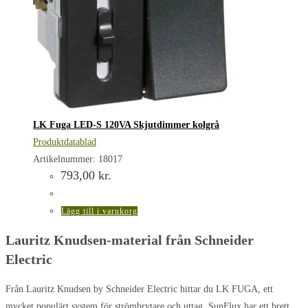
LK Fuga LED-S 120VA Skjutdimmer kolgrå
Produktdatablad
Artikelnummer: 18017
793,00
kr.
Lägg till i varukorg
Lauritz Knudsen-material från Schneider
Electric
Från Lauritz Knudsen by Schneider Electric hittar du LK FUGA, ett
mycket populärt system för strömbrytare och uttag. SunFlux har ett brett