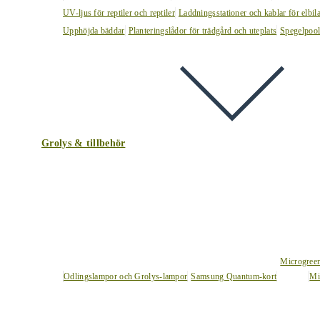
UV-ljus för reptiler och reptiler
Laddningsstationer och kablar för elbil
Upphöjda bäddar
Planteringslådor för trädgård och uteplats
Spegelpoo
Grolys & tillbehör
Microgree
Odlingslampor och Grolys-lampor
Samsung Quantum-kort
Mi