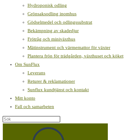
Hydroponisk odling
Grönsaksodling inomhus
Gödselmedel och odlingssubstrat
Bekämpning av skadedjur
Frötråg och miniväxthus
Mätinstrument och värmemattor för växter
Plantera frön för trädgården, växthuset och köket
Om SunFlux
Leverans
Returer & reklamationer
Sunflux kundtjänst och kontakt
Mitt konto
Fall och samarbeten
Sök
på
denna