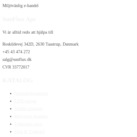
Miljövänlig e-handel
SunFlux Aps
Vi är alltid redo att hjälpa till
Roskildevej 342D, 2630 Taastrup, Danmark
+45 43 474 272
salg@sunflux.dk
CVR 33772017
KATALOG
Specialerbjudanden
LED-remsor
Infälld spotlight
Belysning inomhus
Elektriska varor
Hem & Trädgård