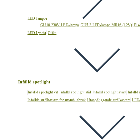
LED-lampor
GU10 230V LED-lampa
GU5.3 LED-lampa MR16 (12V)
E14
LED Lysrör
Olika
Infälld spotlight
Infälld spotlight vit
Infälld spotlight stål
Infälld spotlight svart
Infälld
Infällda strålkastare för utomhusbruk
Utanpåliggande strålkastare
LED-