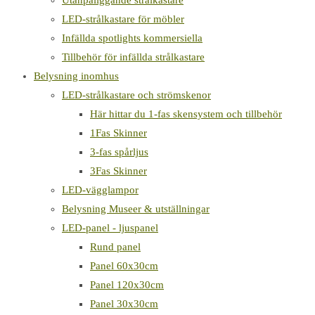
Utanpåliggande strålkastare
LED-strålkastare för möbler
Infällda spotlights kommersiella
Tillbehör för infällda strålkastare
Belysning inomhus
LED-strålkastare och strömskenor
Här hittar du 1-fas skensystem och tillbehör
1Fas Skinner
3-fas spårljus
3Fas Skinner
LED-vägglampor
Belysning Museer & utställningar
LED-panel - ljuspanel
Rund panel
Panel 60x30cm
Panel 120x30cm
Panel 30x30cm