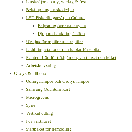
Ljuskedjor - party, vardag & fest
Bekämpning av skadedjur
LED Fiskodlingar/Aqua Culture
Belysning över vattenytan
Djup nedsänkning 1-25m
UV-ljus för reptiler och reptiler
Laddningsstationer och kablar för elbilar
Plantera frön för trädgården, växthuset och köket
Arbetsbelysning
Grolys & tillbehör
Odlingslampor och Grolys-lampor
Samsung Quantum-kort
Microgreens
Spire
Vertikal odling
För växthuset
Startpaket för hemodling