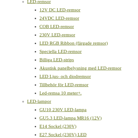
LED-remsor
12V DC LED-remsor
24VDC LED-remsor
COB LED-remsor
230V LED-remsor
LED RGB Ribbon (färgade remsor)
Speciella LED-remsor
Billiga LED-strips
Akustisk panelbelysning med LED-remsor
LED Ljus- och diodremsor
Tillbehör för LED-remsor
Led-remsa 10 meter+.
LED-lampor
GU10 230V LED-lampa
GU5.3 LED-lampa MR16 (12V)
E14 Sockel (230V)
E27 Sockel (230V) LED