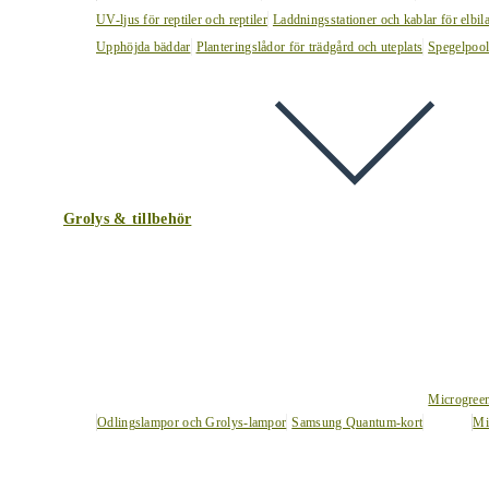
UV-ljus för reptiler och reptiler
Laddningsstationer och kablar för elbil
Upphöjda bäddar
Planteringslådor för trädgård och uteplats
Spegelpoo
Grolys & tillbehör
Microgree
Odlingslampor och Grolys-lampor
Samsung Quantum-kort
Mi