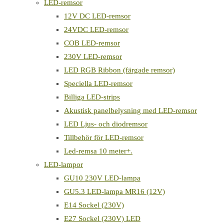
LED-remsor
12V DC LED-remsor
24VDC LED-remsor
COB LED-remsor
230V LED-remsor
LED RGB Ribbon (färgade remsor)
Speciella LED-remsor
Billiga LED-strips
Akustisk panelbelysning med LED-remsor
LED Ljus- och diodremsor
Tillbehör för LED-remsor
Led-remsa 10 meter+.
LED-lampor
GU10 230V LED-lampa
GU5.3 LED-lampa MR16 (12V)
E14 Sockel (230V)
E27 Sockel (230V) LED