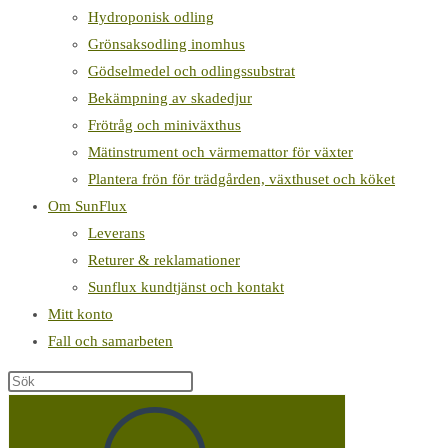
Hydroponisk odling
Grönsaksodling inomhus
Gödselmedel och odlingssubstrat
Bekämpning av skadedjur
Frötråg och miniväxthus
Mätinstrument och värmemattor för växter
Plantera frön för trädgården, växthuset och köket
Om SunFlux
Leverans
Returer & reklamationer
Sunflux kundtjänst och kontakt
Mitt konto
Fall och samarbeten
Sök
på
denna