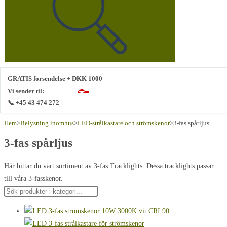
webbplats
GRATIS forsendelse + DKK 1000
Vi sender til:
📞 +45 43 474 272
Hem
>
Belysning inomhus
>
LED-strålkastare och strömskenor
>
3-fas spårljus
3-fas spårljus
Här hittar du vårt sortiment av 3-fas Tracklights. Dessa tracklights passar
till våra 3-fasskenor.