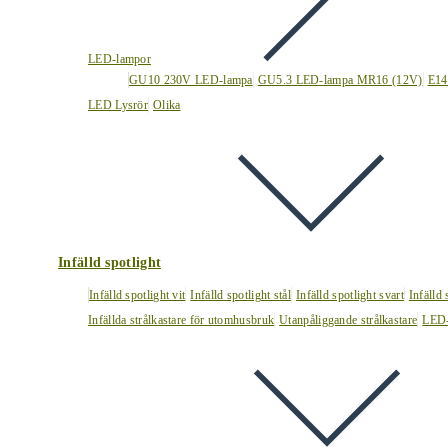
LED-lampor
GU10 230V LED-lampa
GU5.3 LED-lampa MR16 (12V)
E14
LED Lysrör
Olika
Infälld spotlight
Infälld spotlight vit
Infälld spotlight stål
Infälld spotlight svart
Infälld
Infällda strålkastare för utomhusbruk
Utanpåliggande strålkastare
LED-