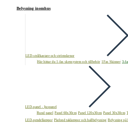
Belysning inomhus
LED-strålkastare och strömskenor
Här hittar du 1-fas skensystem och tillbehör
1Fas Skinner
3-fa
LED-panel - ljuspanel
Rund panel
Panel 60x30cm
Panel 120x30cm
Panel 30x30cm
LED-pendellampor
Plafond taklampor och hallbelysning
Belysning på 