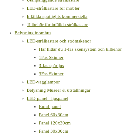
Utanpåliggande strålkastare
LED-strålkastare för möbler
Infällda spotlights kommersiella
Tillbehör för infällda strålkastare
Belysning inomhus
LED-strålkastare och strömskenor
Här hittar du 1-fas skensystem och tillbehör
1Fas Skinner
3-fas spårljus
3Fas Skinner
LED-vägglampor
Belysning Museer & utställningar
LED-panel - ljuspanel
Rund panel
Panel 60x30cm
Panel 120x30cm
Panel 30x30cm