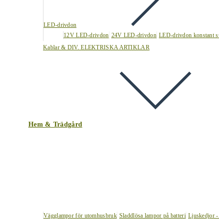
LED-drivdon
12V LED-drivdon
24V LED-drivdon
LED-drivdon konstant s
Kablar & DIV. ELEKTRISKA ARTIKLAR
Hem & Trädgård
Vägglampor för utomhusbruk
Sladdlösa lampor på batteri
Ljuskedjor -