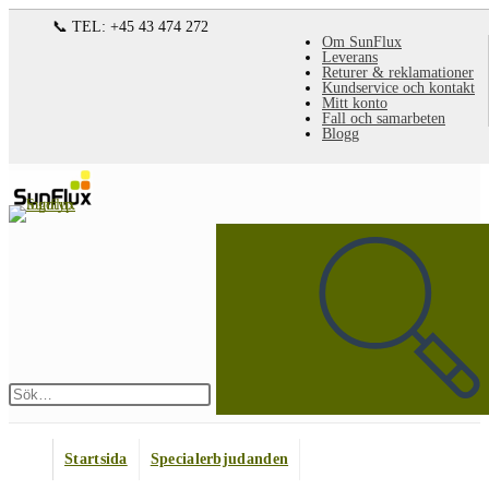
Hoppa
📞 TEL: +45 43 474 272
Om SunFlux
till
Leverans
Returer & reklamationer
innehållet
Kundservice och kontakt
Mitt konto
Fall och samarbeten
Blogg
Sök
på
denna
webbplats
Skicka
sökning
Startsida
Specialerbjudanden