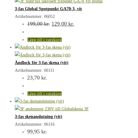
3-fas Global Spotpunkt GA70-3, vit
Artikelnummer: 06052
Det
Det
199,00
kr.
129,00
kr.
ursprungliga
nuvarande
priset
priset
var:
är:
Lägg till i varukorg
199,00 kr..
129,00 kr..
Ändlock för 3-fas skena (vit)
Artikelnummer: 06111
23,70
kr.
Lägg till i varukorg
3-fas skenanslutning (vit)
Artikelnummer: 06116
99,95
kr.