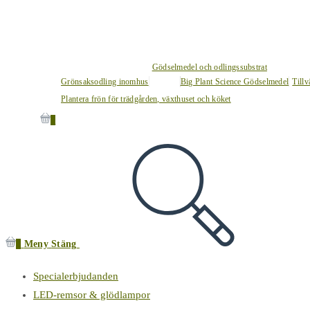
Gödselmedel och odlingssubstrat
Grönsaksodling inomhus
Big Plant Science Gödselmedel
Tillv
Plantera frön för trädgården, växthuset och köket
0
0
Meny
Stäng
Specialerbjudanden
LED-remsor & glödlampor