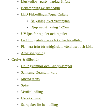
Ljuskedjor - party, vardag & fest
Bekämpning av skadedjur
LED Fiskodlingar/Aqua Culture
Belysning över vattenytan
Djup nedsänkning 1-25m
UV-ljus för reptiler och reptiler
Laddningsstationer och kablar för elbilar
Plantera frön för trädgården, växthuset och köket
Arbetsbelysning
Grolys & tillbehör
Odlingslampor och Grolys-lampor
Samsung Quantum-kort
Microgreens
Spire
Vertikal odling
För växthuset
Startpaket för hemodling