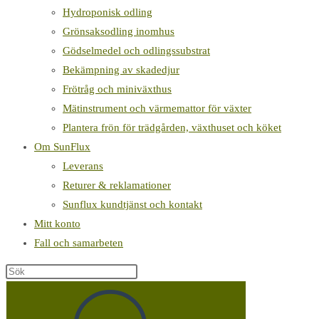
Hydroponisk odling
Grönsaksodling inomhus
Gödselmedel och odlingssubstrat
Bekämpning av skadedjur
Frötråg och miniväxthus
Mätinstrument och värmemattor för växter
Plantera frön för trädgården, växthuset och köket
Om SunFlux
Leverans
Returer & reklamationer
Sunflux kundtjänst och kontakt
Mitt konto
Fall och samarbeten
Sök
på
denna