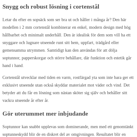
väljas
Snygg och robust lösning i cortenstål
på
produktsidan
Letar du efter en sopsäck som ser bra ut och håller i många år? Den här
modellen i 2 mm cortenstål kombinerar en enkel, modern design med hög
hållbarhet och minimalt underhåll. Den är idealisk för dem som vill ha ett
snyggare och lugnare utseende runt sitt hem, uppfart, trädgård eller
gemensamma utrymmen. Samtidigt kan den användas för att dölja
soptunnor, papperskorgar och större behållare, där funktion och estetik går
hand i hand.
Cortenstål utvecklar med tiden en varm, rostfärgad yta som inte bara ger ett
exklusivt utseende utan också skyddar materialet mot väder och vind. Det
betyder att du får en lösning som nästan sköter sig själv och behåller sitt
vackra utseende år efter år.
Gör uterummet mer inbjudande
Soptunnor kan snabbt upplevas som dominerande, men med ett genomtänkt
soptunneskydd blir de en diskret del av omgivningen. Resultatet blir en