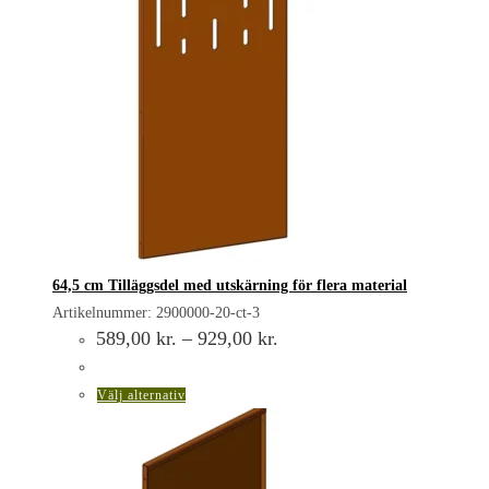
64,5 cm Tilläggsdel med utskärning för flera material
Artikelnummer: 2900000-20-ct-3
Prisintervall:
589,00
kr.
–
929,00
kr.
589,00 kr.
till
929,00 kr.
Den
Välj alternativ
här
produkten
har