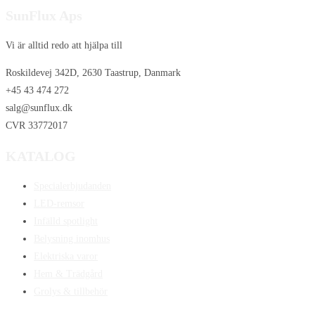
SunFlux Aps
Vi är alltid redo att hjälpa till
Roskildevej 342D, 2630 Taastrup, Danmark
+45 43 474 272
salg@sunflux.dk
CVR 33772017
KATALOG
Specialerbjudanden
LED-remsor
Infälld spotlight
Belysning inomhus
Elektriska varor
Hem & Trädgård
Grolys & tillbehör