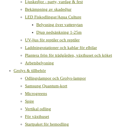
Ljuskedjor - party, vardag & fest
Bekämpning av skadedjur
LED Fiskodlingar/Aqua Culture
Belysning över vattenytan
Djup nedsänkning 1-25m
UV-ljus för reptiler och reptiler
Laddningsstationer och kablar för elbilar
Plantera frön för trädgården, växthuset och köket
Arbetsbelysning
Grolys & tillbehör
Odlingslampor och Grolys-lampor
Samsung Quantum-kort
Microgreens
Spire
Vertikal odling
För växthuset
Startpaket för hemodling