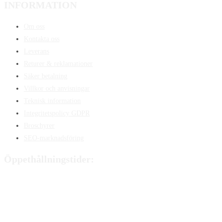
INFORMATION
Om oss
Kontakta oss
Leverans
Returer & reklamationer
Säker betalning
Villkor och anvisningar
Teknisk information
Integritetspolicy GDPR
Broschyrer
SEO-marknadsföring
Öppethållningstider:
Måndag:
8:00 - 15:00
Tisdag:
8:00 - 15:00
Onsdag:
8:00 - 15:00