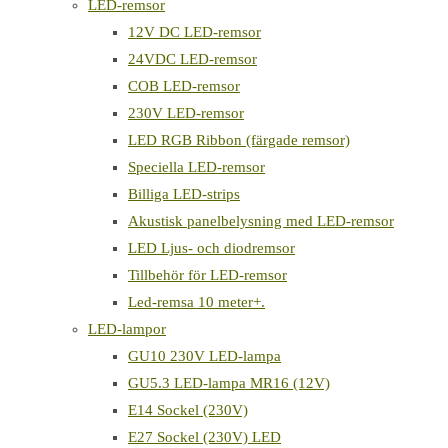
LED-remsor
12V DC LED-remsor
24VDC LED-remsor
COB LED-remsor
230V LED-remsor
LED RGB Ribbon (färgade remsor)
Speciella LED-remsor
Billiga LED-strips
Akustisk panelbelysning med LED-remsor
LED Ljus- och diodremsor
Tillbehör för LED-remsor
Led-remsa 10 meter+.
LED-lampor
GU10 230V LED-lampa
GU5.3 LED-lampa MR16 (12V)
E14 Sockel (230V)
E27 Sockel (230V) LED