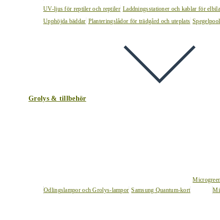
UV-ljus för reptiler och reptiler
Laddningsstationer och kablar för elbil
Upphöjda bäddar
Planteringslådor för trädgård och uteplats
Spegelpoo
Grolys & tillbehör
Microgree
Odlingslampor och Grolys-lampor
Samsung Quantum-kort
Mi