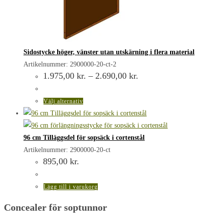
Sidostycke höger, vänster utan utskärning i flera material
Artikelnummer: 2900000-20-ct-2
Prisintervall:
1.975,00
kr.
–
2.690,00
kr.
1.975,00 kr.
till
2.690,00 kr.
Den
Välj alternativ
här
produkten
har
96 cm Tilläggsdel för sopsäck i cortenstål
flera
Artikelnummer: 2900000-20-ct
895,00
kr.
varianter.
De
olika
Lägg till i varukorg
alternativen
Concealer för soptunnor
kan