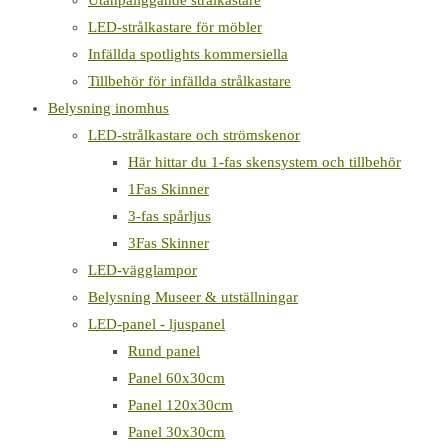
Utanpåliggande strålkastare
LED-strålkastare för möbler
Infällda spotlights kommersiella
Tillbehör för infällda strålkastare
Belysning inomhus
LED-strålkastare och strömskenor
Här hittar du 1-fas skensystem och tillbehör
1Fas Skinner
3-fas spårljus
3Fas Skinner
LED-vägglampor
Belysning Museer & utställningar
LED-panel - ljuspanel
Rund panel
Panel 60x30cm
Panel 120x30cm
Panel 30x30cm