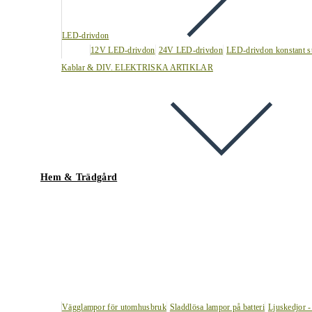
LED-drivdon
12V LED-drivdon
24V LED-drivdon
LED-drivdon konstant s
Kablar & DIV. ELEKTRISKA ARTIKLAR
Hem & Trädgård
Vägglampor för utomhusbruk
Sladdlösa lampor på batteri
Ljuskedjor -