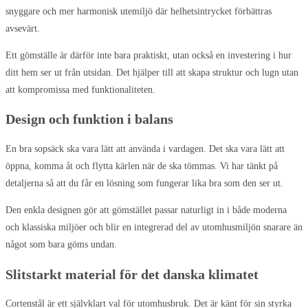
snyggare och mer harmonisk utemiljö där helhetsintrycket förbättras
avsevärt.
Ett gömställe är därför inte bara praktiskt, utan också en investering i hur
ditt hem ser ut från utsidan. Det hjälper till att skapa struktur och lugn utan
att kompromissa med funktionaliteten.
Design och funktion i balans
En bra sopsäck ska vara lätt att använda i vardagen. Det ska vara lätt att
öppna, komma åt och flytta kärlen när de ska tömmas. Vi har tänkt på
detaljerna så att du får en lösning som fungerar lika bra som den ser ut.
Den enkla designen gör att gömstället passar naturligt in i både moderna
och klassiska miljöer och blir en integrerad del av utomhusmiljön snarare än
något som bara göms undan.
Slitstarkt material för det danska klimatet
Cortenstål är ett självklart val för utomhusbruk. Det är känt för sin styrka