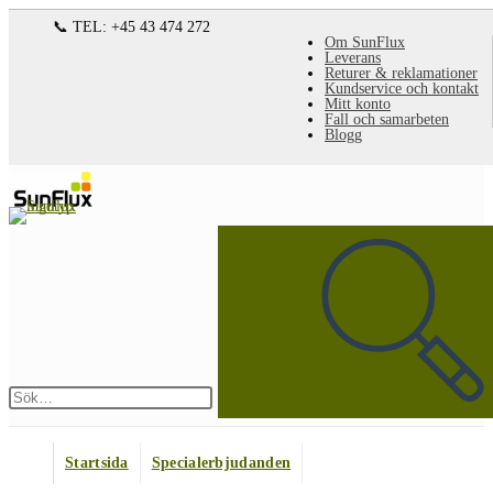
Hoppa
📞 TEL: +45 43 474 272
Om SunFlux
till
Leverans
Returer & reklamationer
innehållet
Kundservice och kontakt
Mitt konto
Fall och samarbeten
Blogg
Sök
på
denna
webbplats
Skicka
sökning
Startsida
Specialerbjudanden