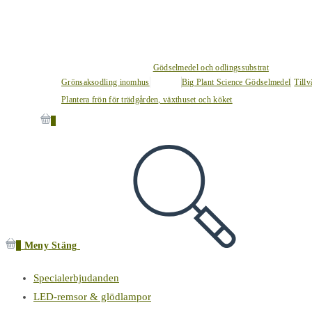
Gödselmedel och odlingssubstrat
Grönsaksodling inomhus
Big Plant Science Gödselmedel
Tillv
Plantera frön för trädgården, växthuset och köket
0
0
Meny
Stäng
Specialerbjudanden
LED-remsor & glödlampor