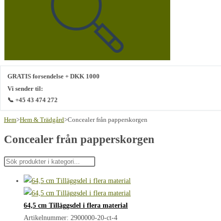
webbplats
GRATIS forsendelse + DKK 1000
Vi sender til:
📞 +45 43 474 272
Hem
>
Hem & Trädgård
>
Concealer från papperskorgen
Concealer från papperskorgen
64,5 cm Tilläggsdel i flera material
Artikelnummer: 2900000-20-ct-4