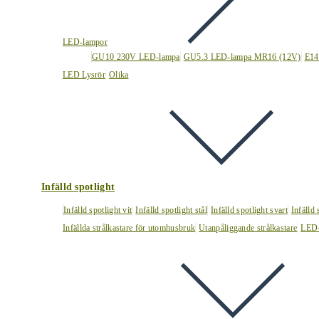
LED-lampor
GU10 230V LED-lampa
GU5.3 LED-lampa MR16 (12V)
E14
LED Lysrör
Olika
Infälld spotlight
Infälld spotlight vit
Infälld spotlight stål
Infälld spotlight svart
Infälld
Infällda strålkastare för utomhusbruk
Utanpåliggande strålkastare
LED-