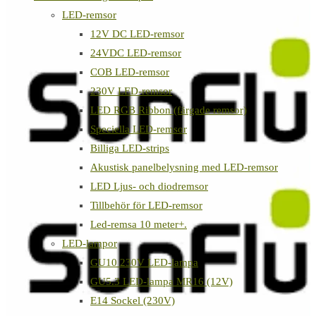
LED-remsor
12V DC LED-remsor
24VDC LED-remsor
COB LED-remsor
230V LED-remsor
LED RGB Ribbon (färgade remsor)
Speciella LED-remsor
Billiga LED-strips
Akustisk panelbelysning med LED-remsor
LED Ljus- och diodremsor
Tillbehör för LED-remsor
Led-remsa 10 meter+.
LED-lampor
GU10 230V LED-lampa
GU5.3 LED-lampa MR16 (12V)
E14 Sockel (230V)