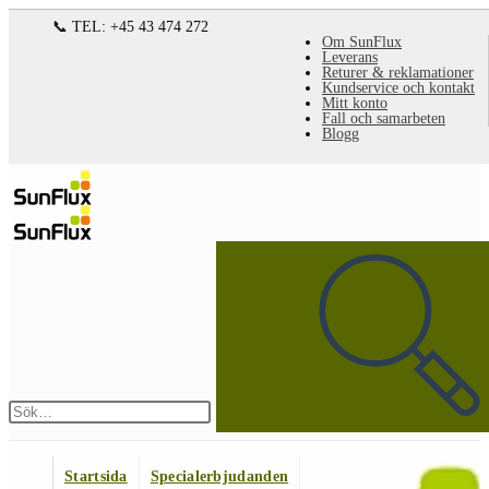
Hoppa
📞 TEL: +45 43 474 272
Om SunFlux
till
Leverans
Returer & reklamationer
innehållet
Kundservice och kontakt
Mitt konto
Fall och samarbeten
Blogg
Sök
på
denna
webbplats
Skicka
sökning
Startsida
Specialerbjudanden