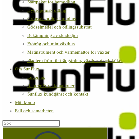
Startpaket för hemodling
Hydroponisk odling
Grönsaksodling inomhus
Gödselmedel och odlingssubstrat
Bekämpning av skadedjur
Frötråg och miniväxthus
Mätinstrument och värmemattor för växter
Plantera frön för trädgården, växthuset och köket
Om SunFlux
Leverans
Returer & reklamationer
Sunflux kundtjänst och kontakt
Mitt konto
Fall och samarbeten
Sök
på
denna