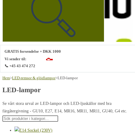
webbplats
GRATIS forsendelse + DKK 1000
Vi sender til:
📞 +45 43 474 272
Hem
>
LED-remsor & glödlampor
>
LED-lampor
LED-lampor
Se vårt stora urval av LED-lampor och LED-ljuskällor med bra
färgåtergivning - GU10, E27, E14, MR16, MR11, MR11, GU40, G4 etc.