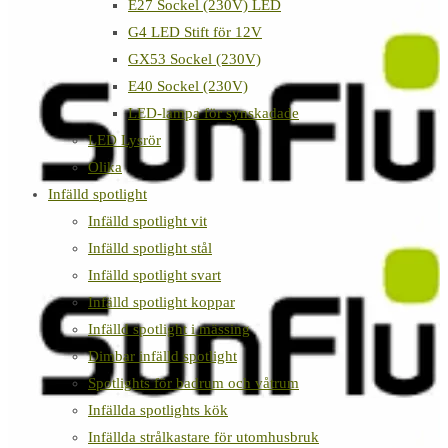
E27 Sockel (230V) LED
G4 LED Stift för 12V
GX53 Sockel (230V)
E40 Sockel (230V)
LED-lampa för synskadade
LED Lysrör
Olika
Infälld spotlight
Infälld spotlight vit
Infälld spotlight stål
Infälld spotlight svart
Infälld spotlight koppar
Infälld spotlight i mässing
Dimbar infälld spotlight
Spotlights för badrum och våtrum
Infällda spotlights kök
Infällda strålkastare för utomhusbruk