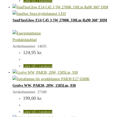
Lägg till i varukorg
SunFluxGlow E14 C45 3,5W 2700K 330Lm Ra90 360° DIM
Produktdatablad
Artikelnummer: 14035
124,95
kr.
Lägg till i varukorg
Grolys WW, PAR30, 20W, 1585Lm, 930
Artikelnummer: 27100
199,00
kr.
Lägg till i varukorg