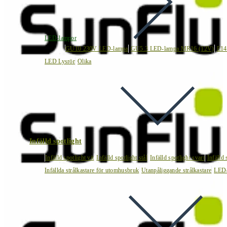
LED-lampor
GU10 230V LED-lampa
GU5.3 LED-lampa MR16 (12V)
E14
LED Lysrör
Olika
Infälld spotlight
Infälld spotlight vit
Infälld spotlight stål
Infälld spotlight svart
Infälld
Infällda strålkastare för utomhusbruk
Utanpåliggande strålkastare
LED-