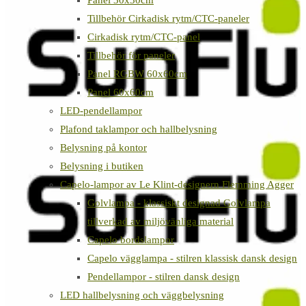
Panel 30x30cm
Tillbehör Cirkadisk rytm/CTC-paneler
Cirkadisk rytm/CTC-panel
Tillbehör för paneler
Panel RGBW 60x60cm
Panel 60x60cm
LED-pendellampor
Plafond taklampor och hallbelysning
Belysning på kontor
Belysning i butiken
Capelo-lampor av Le Klint-designern Flemming Agger
Golvlampa - klassiskt designad Golvlampa
tillverkad av miljövänliga material
Capelo bordslampor
Capelo vägglampa - stilren klassisk dansk design
Pendellampor - stilren dansk design
LED hallbelysning och väggbelysning