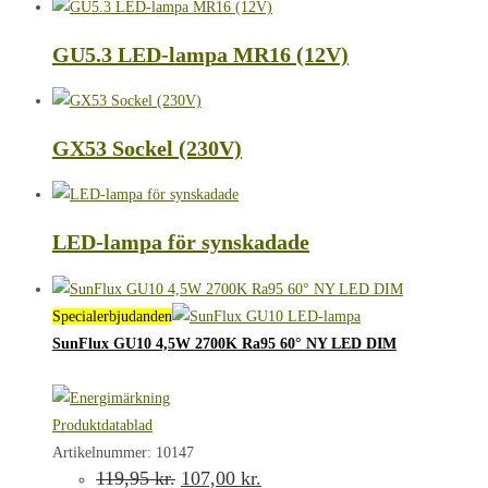
GU5.3 LED-lampa MR16 (12V)
GX53 Sockel (230V)
LED-lampa för synskadade
Specialerbjudanden
SunFlux GU10 4,5W 2700K Ra95 60° NY LED DIM
Produktdatablad
Artikelnummer: 10147
Det
Det
119,95
kr.
107,00
kr.