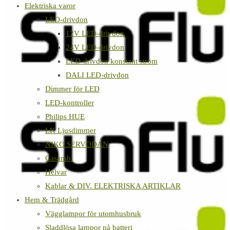
Elektriska varor
LED-drivdon
12V LED-drivdon
24V LED-drivdon
LED-drivdon konstant ström
DALI LED-drivdon
Dimmer för LED
LED-kontroller
Philips HUE
LK Ljusdimmer
NIKO SERVODAN
Casambi
Helvar
Kablar & DIV. ELEKTRISKA ARTIKLAR
Hem & Trädgård
Vägglampor för utomhusbruk
Sladdlösa lampor på batteri