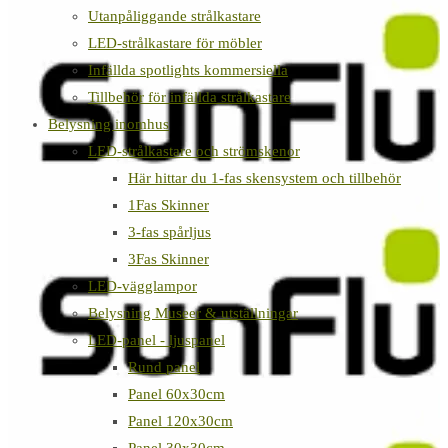
Utanpåliggande strålkastare
LED-strålkastare för möbler
Infällda spotlights kommersiella
Tillbehör för infällda strålkastare
Belysning inomhus
LED-strålkastare och strömskenor
Här hittar du 1-fas skensystem och tillbehör
1Fas Skinner
3-fas spårljus
3Fas Skinner
LED-vägglampor
Belysning Museer & utställningar
LED-panel - ljuspanel
Rund panel
Panel 60x30cm
Panel 120x30cm