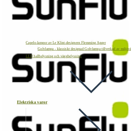
Capelo-lampor av Le Klint-designern Flemming Agger
Golvlampa - klassiskt designad Golvlampa tillverkad av miljövä
LED hallbelysning och väggbelysning
Elektriska varor