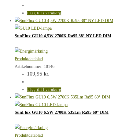
ursprungliga
nuvarande
priset
priset
var:
är:
Lägg till i varukorg
119,95 kr..
107,00 kr..
SunFlux GU10 4,5W 2700K Ra95 38° NY LED DIM
Produktdatablad
Artikelnummer: 10146
109,95
kr.
Lägg till i varukorg
SunFlux GU10 6,5W 2700K 535Lm Ra95 60° DIM
Produktdatablad