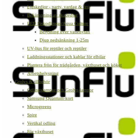
Ljuskedjor - party, vardag & fest
Bekämpning av skadedjur
LED Fiskodlingar/Aqua Culture
Belysning över vattenytan
Djup nedsänkning 1-25m
UV-ljus för reptiler och reptiler
Laddningsstationer och kablar för elbilar
Plantera frön för trädgården, växthuset och köket
Arbetsbelysning
Grolys & tillbehör
Odlingslampor och Grolys-lampor
Samsung Quantum-kort
Microgreens
Spire
Vertikal odling
För växthuset