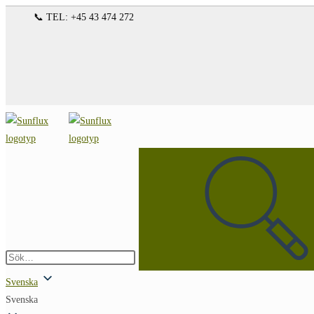
Hoppa
📞 TEL: +45 43 474 272
till
innehållet
Sök
på
denna
webbplats
Skicka
sökning
Svenska
Svenska