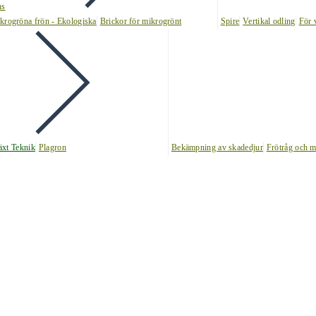
ns
krogröna frön - Ekologiska
Brickor för mikrogrönt
Spire
Vertikal odling
För 
äxt Teknik
Plagron
Bekämpning av skadedjur
Frötråg och m