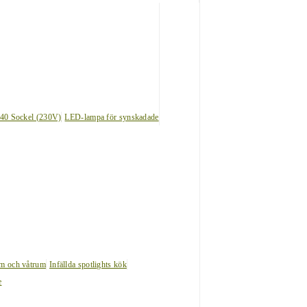
40 Sockel (230V)
LED-lampa för synskadade
um och våtrum
Infällda spotlights kök
e