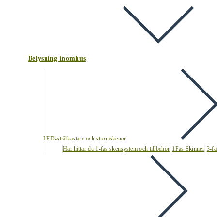
Belysning inomhus
LED-strålkastare och strömskenor
Här hittar du 1-fas skensystem och tillbehör
1Fas Skinner
3-fa