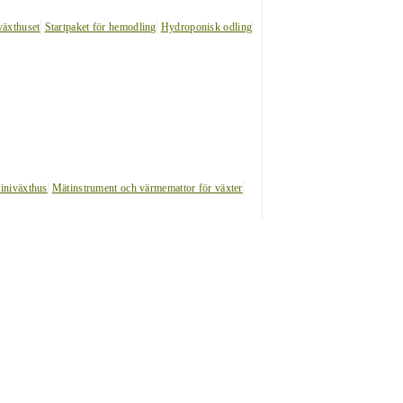
växthuset
Startpaket för hemodling
Hydroponisk odling
iniväxthus
Mätinstrument och värmemattor för växter