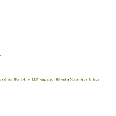
s spårljus
3Fas Skinner
LED-vägglampor
Belysning Museer & utställningar