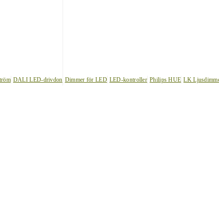
tröm
DALI LED-drivdon
Dimmer för LED
LED-kontroller
Philips HUE
LK Ljusdimm