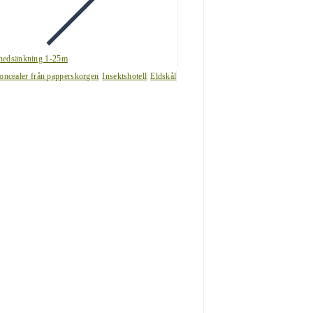
nedsänkning 1-25m
oncealer från papperskorgen
Insektshotell
Eldskål