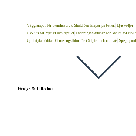
Vägglampor för utomhusbruk
Sladdlösa lampor på batteri
Ljuskedjor -
UV-ljus för reptiler och reptiler
Laddningsstationer och kablar för elbil
Upphöjda bäddar
Planteringslådor för trädgård och uteplats
Spegelpoo
Grolys & tillbehör