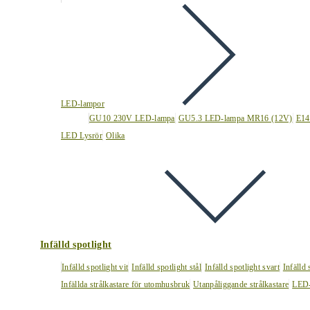
LED-lampor
GU10 230V LED-lampa
GU5.3 LED-lampa MR16 (12V)
E14
LED Lysrör
Olika
Infälld spotlight
Infälld spotlight vit
Infälld spotlight stål
Infälld spotlight svart
Infälld
Infällda strålkastare för utomhusbruk
Utanpåliggande strålkastare
LED-