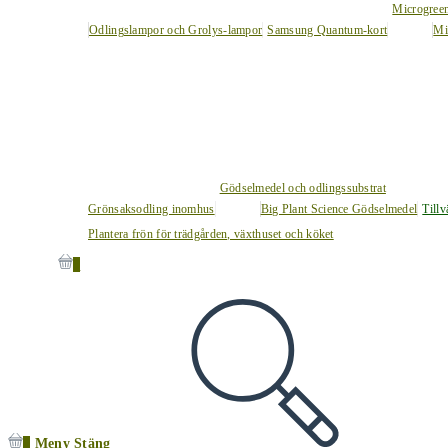
Microgree
Odlingslampor och Grolys-lampor
Samsung Quantum-kort
Mi
Gödselmedel och odlingssubstrat
Grönsaksodling inomhus
Big Plant Science Gödselmedel
Tillv
Plantera frön för trädgården, växthuset och köket
0
0
Meny
Stäng