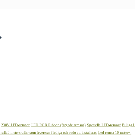
230V LED-remsor
LED RGB Ribbon (färgade remsor)
Speciella LED-remsor
Billiga 
 rulle
5-metersrullar som levereras färdiga och redo att installeras
Led-remsa 10 meter+.