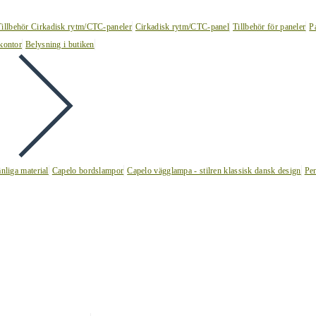
Tillbehör Cirkadisk rytm/CTC-paneler
Cirkadisk rytm/CTC-panel
Tillbehör för paneler
P
kontor
Belysning i butiken
nliga material
Capelo bordslampor
Capelo vägglampa - stilren klassisk dansk design
Pen