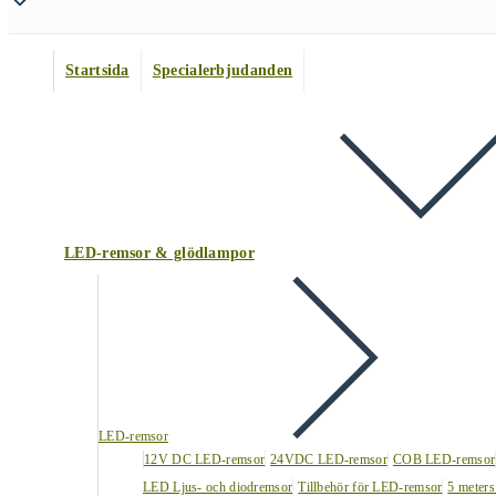
Startsida
Specialerbjudanden
LED-remsor & glödlampor
LED-remsor
12V DC LED-remsor
24VDC LED-remsor
COB LED-remsor
LED Ljus- och diodremsor
Tillbehör för LED-remsor
5 meters