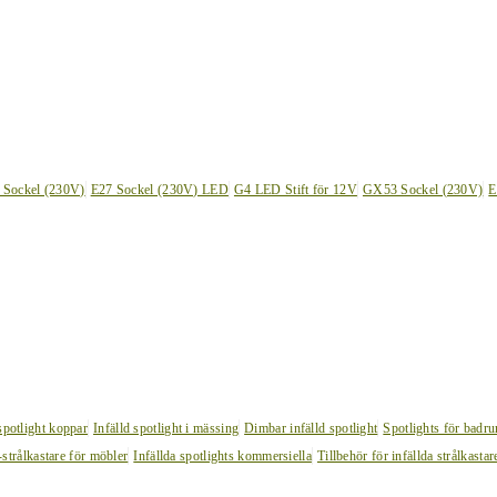
 Sockel (230V)
E27 Sockel (230V) LED
G4 LED Stift för 12V
GX53 Sockel (230V)
E
 spotlight koppar
Infälld spotlight i mässing
Dimbar infälld spotlight
Spotlights för badr
strålkastare för möbler
Infällda spotlights kommersiella
Tillbehör för infällda strålkastar