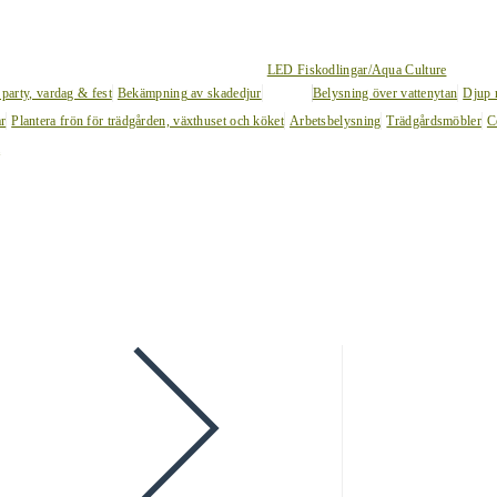
LED Fiskodlingar/Aqua Culture
 party, vardag & fest
Bekämpning av skadedjur
Belysning över vattenytan
Djup 
ar
Plantera frön för trädgården, växthuset och köket
Arbetsbelysning
Trädgårdsmöbler
C
l