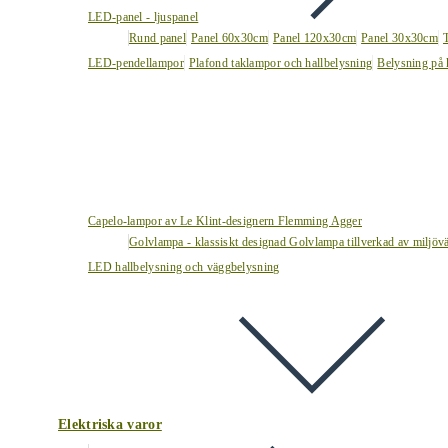
LED-panel - ljuspanel
Rund panel
Panel 60x30cm
Panel 120x30cm
Panel 30x30cm
LED-pendellampor
Plafond taklampor och hallbelysning
Belysning på 
Capelo-lampor av Le Klint-designern Flemming Agger
Golvlampa - klassiskt designad Golvlampa tillverkad av miljövä
LED hallbelysning och väggbelysning
Elektriska varor