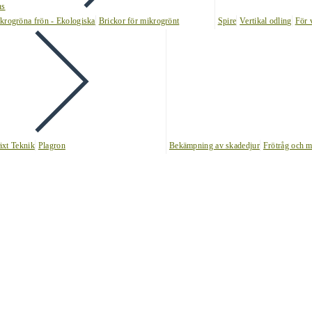
ns
krogröna frön - Ekologiska
Brickor för mikrogrönt
Spire
Vertikal odling
För 
äxt Teknik
Plagron
Bekämpning av skadedjur
Frötråg och m