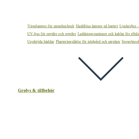
Vägglampor för utomhusbruk
Sladdlösa lampor på batteri
Ljuskedjor -
UV-ljus för reptiler och reptiler
Laddningsstationer och kablar för elbil
Upphöjda bäddar
Planteringslådor för trädgård och uteplats
Spegelpoo
Grolys & tillbehör