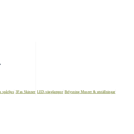
s spårljus
3Fas Skinner
LED-vägglampor
Belysning Museer & utställningar