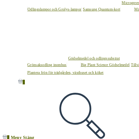
Microgree
Odlingslampor och Grolys-lampor
Samsung Quantum-kort
Mi
Gödselmedel och odlingssubstrat
Grönsaksodling inomhus
Big Plant Science Gödselmedel
Tillv
Plantera frön för trädgården, växthuset och köket
0
0
Meny
Stäng