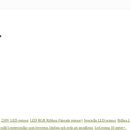
230V LED-remsor
LED RGB Ribbon (färgade remsor)
Speciella LED-remsor
Billiga 
 rulle
5-metersrullar som levereras färdiga och redo att installeras
Led-remsa 10 meter+.