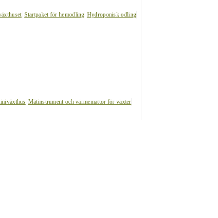
växthuset
Startpaket för hemodling
Hydroponisk odling
iniväxthus
Mätinstrument och värmemattor för växter