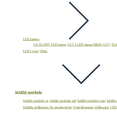
LED-lampor
GU10 230V LED-lampa
GU5.3 LED-lampa MR16 (12V)
E14
LED Lysrör
Olika
Infälld spotlight
Infälld spotlight vit
Infälld spotlight stål
Infälld spotlight svart
Infälld
Infällda strålkastare för utomhusbruk
Utanpåliggande strålkastare
LED-