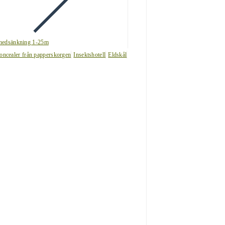
nedsänkning 1-25m
oncealer från papperskorgen
Insektshotell
Eldskål