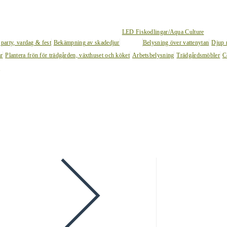
LED Fiskodlingar/Aqua Culture
 party, vardag & fest
Bekämpning av skadedjur
Belysning över vattenytan
Djup 
ar
Plantera frön för trädgården, växthuset och köket
Arbetsbelysning
Trädgårdsmöbler
C
l