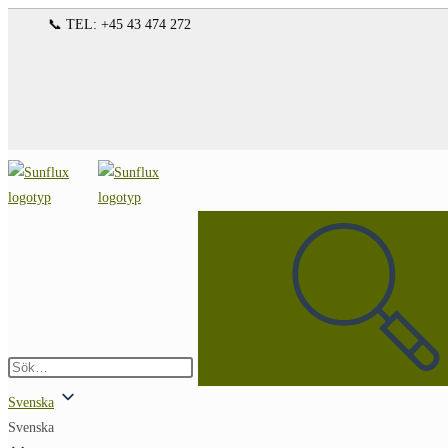
Hoppa
📞 TEL: +45 43 474 272
till
innehållet
Sök
på
denna
webbplats
Skicka
sökning
Svenska
Svenska