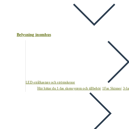
Belysning inomhus
LED-strålkastare och strömskenor
Här hittar du 1-fas skensystem och tillbehör
1Fas Skinner
3-fa