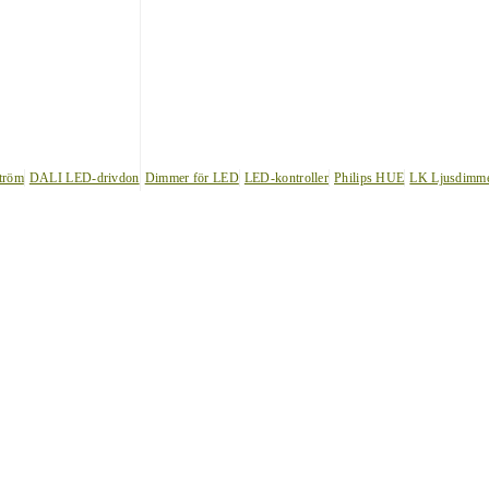
tröm
DALI LED-drivdon
Dimmer för LED
LED-kontroller
Philips HUE
LK Ljusdimm