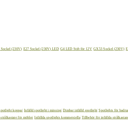
 Sockel (230V)
E27 Sockel (230V) LED
G4 LED Stift för 12V
GX53 Sockel (230V)
E
 spotlight koppar
Infälld spotlight i mässing
Dimbar infälld spotlight
Spotlights för badr
strålkastare för möbler
Infällda spotlights kommersiella
Tillbehör för infällda strålkastar