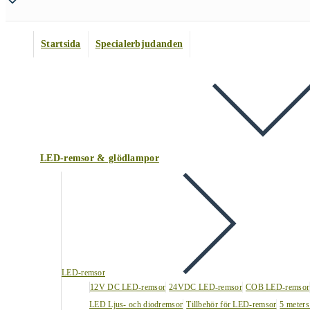
Startsida
Specialerbjudanden
LED-remsor & glödlampor
LED-remsor
12V DC LED-remsor
24VDC LED-remsor
COB LED-remsor
LED Ljus- och diodremsor
Tillbehör för LED-remsor
5 meters