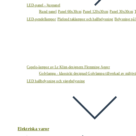
LED-panel - ljuspanel
Rund panel
Panel 60x30cm
Panel 120x30cm
Panel 30x30cm
LED-pendellampor
Plafond taklampor och hallbelysning
Belysning på 
Capelo-lampor av Le Klint-designern Flemming Agger
Golvlampa - klassiskt designad Golvlampa tillverkad av miljövä
LED hallbelysning och väggbelysning
Elektriska varor