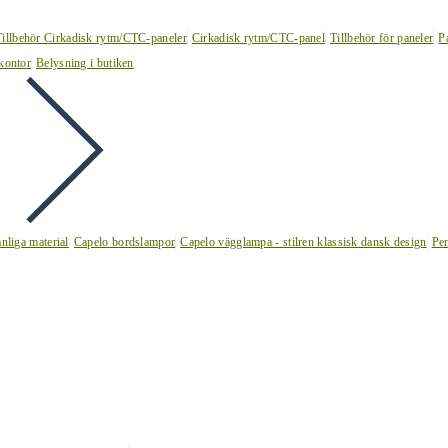
Tillbehör Cirkadisk rytm/CTC-paneler
Cirkadisk rytm/CTC-panel
Tillbehör för paneler
P
kontor
Belysning i butiken
nliga material
Capelo bordslampor
Capelo vägglampa - stilren klassisk dansk design
Pen