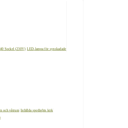
40 Sockel (230V)
LED-lampa för synskadade
um och våtrum
Infällda spotlights kök
e