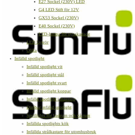
E27 Sockel (230V) LED
G4 LED Stift för 12V
GX53 Sockel (230V)
E40 Sockel (230V)
LED-lampa för synskadade
LED Lysrör
Olika
Infälld spotlight
Infälld spotlight vit
Infälld spotlight stål
Infälld spotlight svart
Infälld spotlight koppar
Infälld spotlight i mässing
Dimbar infälld spotlight
Spotlights för badrum och våtrum
Infällda spotlights kök
Infällda strålkastare för utomhusbruk