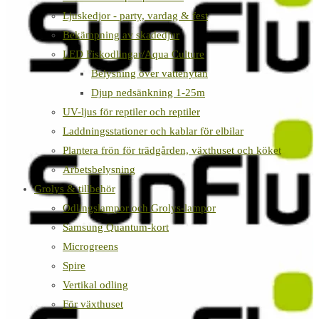
Ljuskedjor - party, vardag & fest
Bekämpning av skadedjur
LED Fiskodlingar/Aqua Culture
Belysning över vattenytan
Djup nedsänkning 1-25m
UV-ljus för reptiler och reptiler
Laddningsstationer och kablar för elbilar
Plantera frön för trädgården, växthuset och köket
Arbetsbelysning
Grolys & tillbehör
Odlingslampor och Grolys-lampor
Samsung Quantum-kort
Microgreens
Spire
Vertikal odling
För växthuset