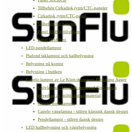
Panel 30x30cm
Tillbehör Cirkadisk rytm/CTC-paneler
Cirkadisk rytm/CTC-panel
Tillbehör för paneler
Panel RGBW 60x60cm
Panel 60x60cm
LED-pendellampor
Plafond taklampor och hallbelysning
Belysning på kontor
Belysning i butiken
Capelo-lampor av Le Klint-designern Flemming Agger
Golvlampa - klassiskt designad Golvlampa
tillverkad av miljövänliga material
Capelo bordslampor
Capelo vägglampa - stilren klassisk dansk design
Pendellampor - stilren dansk design
LED hallbelysning och väggbelysning