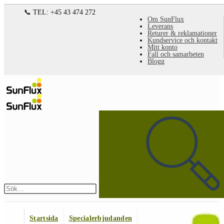
Hoppa
📞 TEL: +45 43 474 272
Om SunFlux
till
Leverans
Returer & reklamationer
innehållet
Kundservice och kontakt
Mitt konto
Fall och samarbeten
Blogg
Sök
på
denna
webbplats
Skicka
sökning
Startsida
Specialerbjudanden