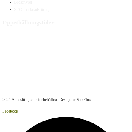
Broschyrer
SEO-marknadsföring
Öppethållningstider:
Måndag:
8:00 - 15:00
Tisdag:
8:00 - 15:00
Onsdag:
8:00 - 15:00
Torsdag:
8:00 - 15:00
Fredag:
8:00 – 14:40
Lördag:
Stängt
Söndag:
Stängt
2024 Alla rättigheter förbehållna. Design av SunFlux
Facebook