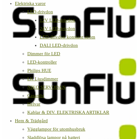
Elektriska varor
LED-drivdon
12V LED-drivdon
24V LED-drivdon
LED-drivdon konstant ström
DALI LED-drivdon
Dimmer för LED
LED-kontroller
Philips HUE
LK Ljusdimmer
NIKO SERVODAN
Casambi
Helvar
Kablar & DIV. ELEKTRISKA ARTIKLAR
Hem & Trädgård
Vägglampor för utomhusbruk
Sladdlösa lampor på batteri