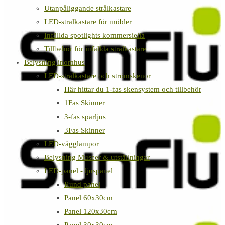
Utanpåliggande strålkastare
LED-strålkastare för möbler
Infällda spotlights kommersiella
Tillbehör för infällda strålkastare
Belysning inomhus
LED-strålkastare och strömskenor
Här hittar du 1-fas skensystem och tillbehör
1Fas Skinner
3-fas spårljus
3Fas Skinner
LED-vägglampor
Belysning Museer & utställningar
LED-panel - ljuspanel
Rund panel
Panel 60x30cm
Panel 120x30cm