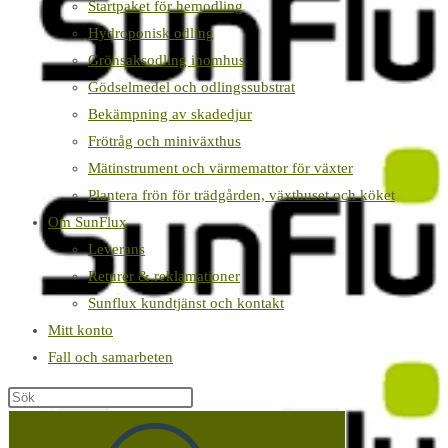
Startpaket för hemodling
Hydroponisk odling
Grönsaksodling inomhus
Gödselmedel och odlingssubstrat
Bekämpning av skadedjur
Frötråg och miniväxthus
Mätinstrument och värmemattor för växter
Plantera frön för trädgården, växthuset och köket
Om SunFlux
Leverans
Returer & reklamationer
Sunflux kundtjänst och kontakt
Mitt konto
Fall och samarbeten
Sök
på
denna