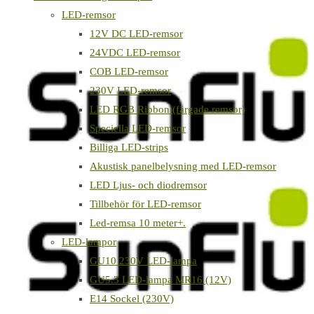
LED-remsor
12V DC LED-remsor
24VDC LED-remsor
COB LED-remsor
230V LED-remsor
LED RGB Ribbon (färgade remsor)
Speciella LED-remsor
Billiga LED-strips
Akustisk panelbelysning med LED-remsor
LED Ljus- och diodremsor
Tillbehör för LED-remsor
Led-remsa 10 meter+.
LED-lampor
GU10 230V LED-lampa
GU5.3 LED-lampa MR16 (12V)
E14 Sockel (230V)