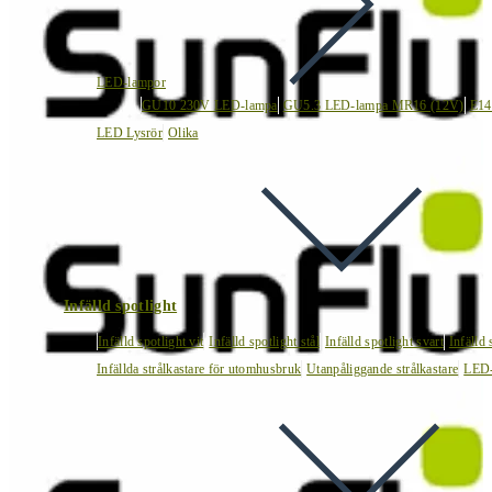
LED-lampor
GU10 230V LED-lampa
GU5.3 LED-lampa MR16 (12V)
E14
LED Lysrör
Olika
Infälld spotlight
Infälld spotlight vit
Infälld spotlight stål
Infälld spotlight svart
Infälld
Infällda strålkastare för utomhusbruk
Utanpåliggande strålkastare
LED-