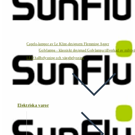
Capelo-lampor av Le Klint-designern Flemming Agger
Golvlampa - klassiskt designad Golvlampa tillverkad av miljövä
LED hallbelysning och väggbelysning
Elektriska varor