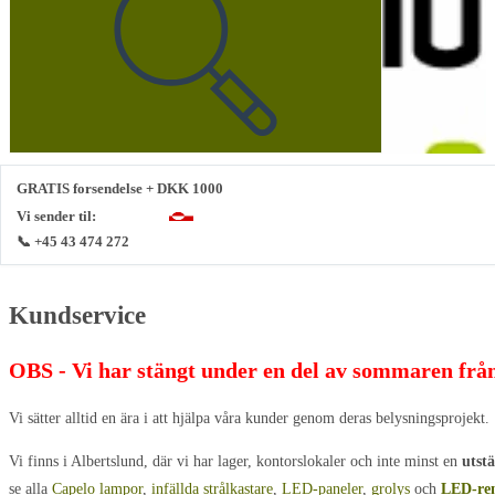
webbplats
GRATIS forsendelse + DKK 1000
Vi sender til:
📞 +45 43 474 272
Kundservice
OBS - Vi har stängt under en del av sommaren från 1
Vi sätter alltid en ära i att hjälpa våra kunder genom deras belysningsprojekt.
Vi finns i Albertslund, där vi har lager, kontorslokaler och inte minst en
utstä
se alla
Capelo lampor
,
infällda strålkastare
,
LED-paneler
,
grolys
och
LED-re