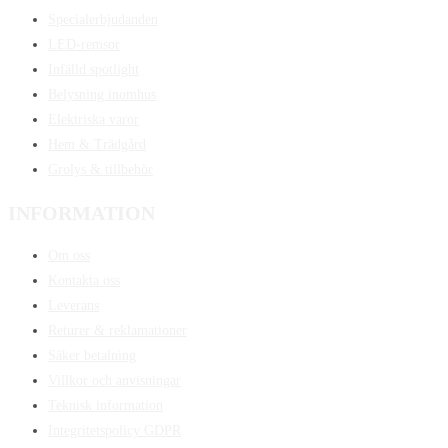
Specialerbjudanden
LED-remsor
Infälld spotlight
Belysning inomhus
Elektriska varor
Hem & Trädgård
Grolys & tillbehör
INFORMATION
Om oss
Kontakta oss
Leverans
Returer & reklamationer
Säker betalning
Villkor och anvisningar
Teknisk information
Integritetspolicy GDPR