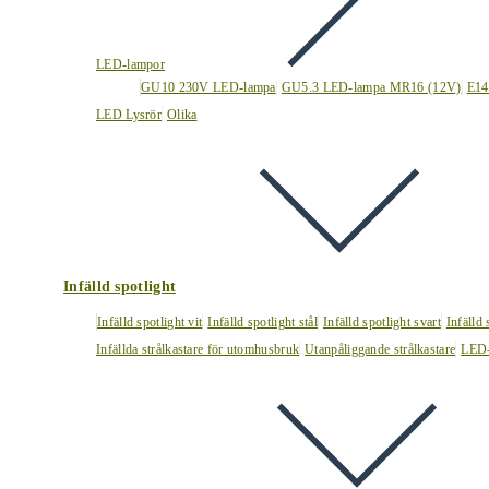
LED-lampor
GU10 230V LED-lampa
GU5.3 LED-lampa MR16 (12V)
E14
LED Lysrör
Olika
Infälld spotlight
Infälld spotlight vit
Infälld spotlight stål
Infälld spotlight svart
Infälld
Infällda strålkastare för utomhusbruk
Utanpåliggande strålkastare
LED-