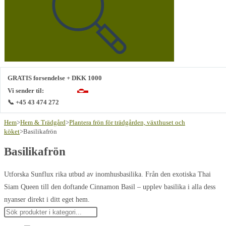
webbplats
GRATIS forsendelse + DKK 1000
Vi sender til:
📞 +45 43 474 272
Hem
>
Hem & Trädgård
>
Plantera frön för trädgården, växthuset och
köket
>
Basilikafrön
Basilikafrön
Utforska Sunflux rika utbud av inomhusbasilika. Från den exotiska Thai
Siam Queen till den doftande Cinnamon Basil – upplev basilika i alla dess
nyanser direkt i ditt eget hem.