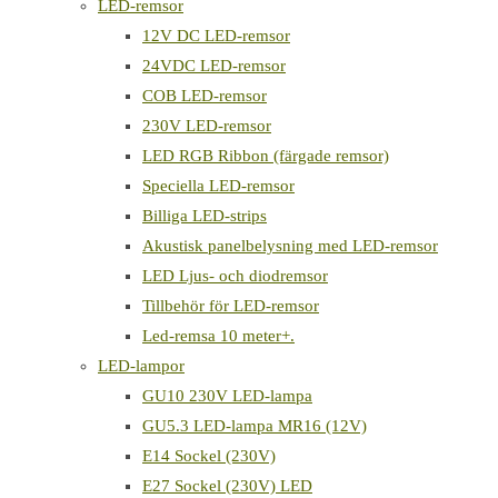
LED-remsor
12V DC LED-remsor
24VDC LED-remsor
COB LED-remsor
230V LED-remsor
LED RGB Ribbon (färgade remsor)
Speciella LED-remsor
Billiga LED-strips
Akustisk panelbelysning med LED-remsor
LED Ljus- och diodremsor
Tillbehör för LED-remsor
Led-remsa 10 meter+.
LED-lampor
GU10 230V LED-lampa
GU5.3 LED-lampa MR16 (12V)
E14 Sockel (230V)
E27 Sockel (230V) LED