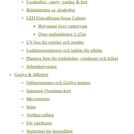
Ljuskedjor - party, vardag & fest
Bekämpning av skadedjur
LED Fiskodlingar/Aqua Culture
Belysning över vattenytan
Djup nedsänkning 1-25m
UV-ljus för reptiler och reptiler
Laddningsstationer och kablar för elbilar
Plantera frön för trädgården, växthuset och köket
Arbetsbelysning
Grolys & tillbehör
Odlingslampor och Grolys-lampor
Samsung Quantum-kort
Microgreens
Spire
Vertikal odling
För växthuset
Startpaket för hemodling