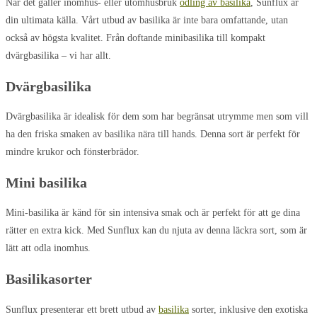
När det gäller inomhus- eller utomhusbruk
odling av basilika
, Sunflux är
din ultimata källa. Vårt utbud av basilika är inte bara omfattande, utan
också av högsta kvalitet. Från doftande minibasilika till kompakt
dvärgbasilika – vi har allt.
Dvärgbasilika
Dvärgbasilika är idealisk för dem som har begränsat utrymme men som vill
ha den friska smaken av basilika nära till hands. Denna sort är perfekt för
mindre krukor och fönsterbrädor.
Mini basilika
Mini-basilika är känd för sin intensiva smak och är perfekt för att ge dina
rätter en extra kick. Med Sunflux kan du njuta av denna läckra sort, som är
lätt att odla inomhus.
Basilikasorter
Sunflux presenterar ett brett utbud av
basilika
sorter, inklusive den exotiska