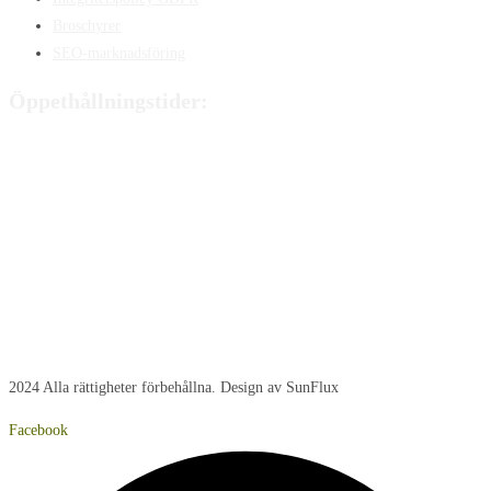
Broschyrer
SEO-marknadsföring
Öppethållningstider:
Måndag:
8:00 - 15:00
Tisdag:
8:00 - 15:00
Onsdag:
8:00 - 15:00
Torsdag:
8:00 - 15:00
Fredag:
8:00 – 14:40
Lördag:
Stängt
Söndag:
Stängt
2024 Alla rättigheter förbehållna. Design av SunFlux
Facebook