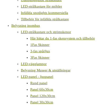
Utanpåliggande strålkastare
LED-strålkastare för möbler
Infällda spotlights kommersiella
Tillbehör för infällda strålkastare
Belysning inomhus
LED-strålkastare och strömskenor
Här hittar du 1-fas skensystem och tillbehör
1Fas Skinner
3-fas spårljus
3Fas Skinner
LED-vägglampor
Belysning Museer & utställningar
LED-panel - ljuspanel
Rund panel
Panel 60x30cm
Panel 120x30cm
Panel 30x30cm