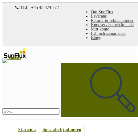
Hoppa
📞 TEL: +45 43 474 272
Om SunFlux
till
Leverans
Returer & reklamationer
innehållet
Kundservice och kontakt
Mitt konto
Fall och samarbeten
Blogg
Sök
på
denna
webbplats
Skicka
sökning
Startsida
Specialerbjudanden