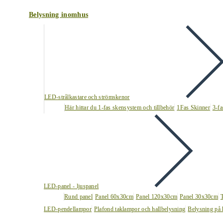
Belysning inomhus
LED-strålkastare och strömskenor
Här hittar du 1-fas skensystem och tillbehör
1Fas Skinner
3-fa
LED-panel - ljuspanel
Rund panel
Panel 60x30cm
Panel 120x30cm
Panel 30x30cm
LED-pendellampor
Plafond taklampor och hallbelysning
Belysning på 