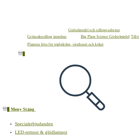
Gödselmedel och odlingssubstrat
Grönsaksodling inomhus
Big Plant Science Gödselmedel
Tillv
Plantera frön för trädgården, växthuset och köket
0
0
Meny
Stäng
Specialerbjudanden
LED-remsor & glödlampor