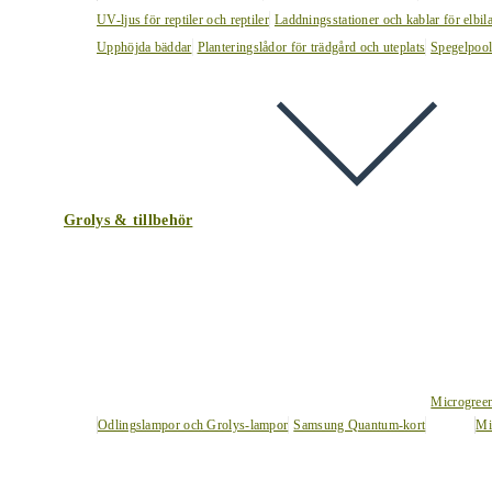
UV-ljus för reptiler och reptiler
Laddningsstationer och kablar för elbil
Upphöjda bäddar
Planteringslådor för trädgård och uteplats
Spegelpoo
Grolys & tillbehör
Microgree
Odlingslampor och Grolys-lampor
Samsung Quantum-kort
Mi