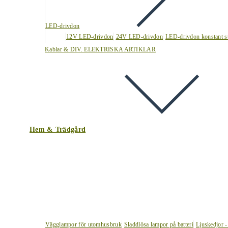
LED-drivdon
12V LED-drivdon
24V LED-drivdon
LED-drivdon konstant s
Kablar & DIV. ELEKTRISKA ARTIKLAR
Hem & Trädgård
Vägglampor för utomhusbruk
Sladdlösa lampor på batteri
Ljuskedjor -