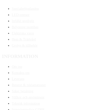
Specialerbjudanden
LED-remsor
Infälld spotlight
Belysning inomhus
Elektriska varor
Hem & Trädgård
Grolys & tillbehör
INFORMATION
Om oss
Kontakta oss
Leverans
Returer & reklamationer
Säker betalning
Villkor och anvisningar
Teknisk information
Integritetspolicy GDPR