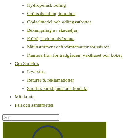
Hydroponisk odling
Grönsaksodling inomhus
Gödselmedel och odlingssubstrat
Bekämpning av skadedjur
Frötråg och miniväxthus
Mätinstrument och värmemattor för växter
Plantera frön för trädgården, växthuset och köket
Om SunFlux
Leverans
Returer & reklamationer
Sunflux kundtjänst och kontakt
Mitt konto
Fall och samarbeten
Sök
på
denna