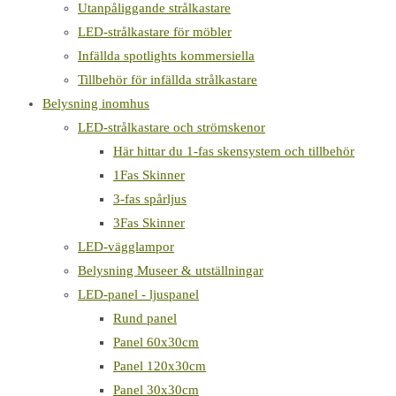
Utanpåliggande strålkastare
LED-strålkastare för möbler
Infällda spotlights kommersiella
Tillbehör för infällda strålkastare
Belysning inomhus
LED-strålkastare och strömskenor
Här hittar du 1-fas skensystem och tillbehör
1Fas Skinner
3-fas spårljus
3Fas Skinner
LED-vägglampor
Belysning Museer & utställningar
LED-panel - ljuspanel
Rund panel
Panel 60x30cm
Panel 120x30cm
Panel 30x30cm