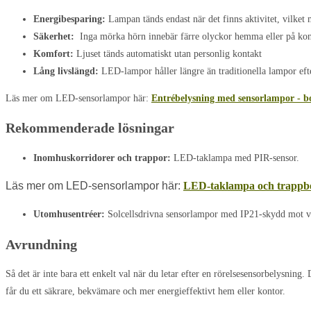
Energibesparing:
Lampan tänds endast när det finns aktivitet, vilke
Säkerhet:
Inga mörka hörn innebär färre olyckor hemma eller på kon
Komfort:
Ljuset tänds automatiskt utan personlig kontakt
Lång livslängd:
LED-lampor håller längre än traditionella lampor eft
Läs mer om LED-sensorlampor här:
Entrébelysning med sensorlampor - bo
Rekommenderade lösningar
Inomhuskorridorer och trappor:
LED-taklampa med PIR-sensor.
Läs mer om LED-sensorlampor här:
LED-taklampa och trappbe
Utomhusentréer:
Solcellsdrivna sensorlampor med IP21-skydd mot v
Avrundning
Så det är inte bara ett enkelt val när du letar efter en
rörelsesensorbelysning
. 
får du ett säkrare, bekvämare och mer energieffektivt hem eller kontor.