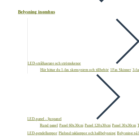
Belysning inomhus
LED-strålkastare och strömskenor
Här hittar du 1-fas skensystem och tillbehör
1Fas Skinner
3-fa
LED-panel - ljuspanel
Rund panel
Panel 60x30cm
Panel 120x30cm
Panel 30x30cm
LED-pendellampor
Plafond taklampor och hallbelysning
Belysning på 