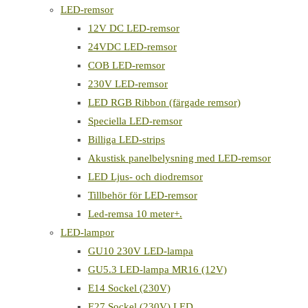
LED-remsor
12V DC LED-remsor
24VDC LED-remsor
COB LED-remsor
230V LED-remsor
LED RGB Ribbon (färgade remsor)
Speciella LED-remsor
Billiga LED-strips
Akustisk panelbelysning med LED-remsor
LED Ljus- och diodremsor
Tillbehör för LED-remsor
Led-remsa 10 meter+.
LED-lampor
GU10 230V LED-lampa
GU5.3 LED-lampa MR16 (12V)
E14 Sockel (230V)
E27 Sockel (230V) LED