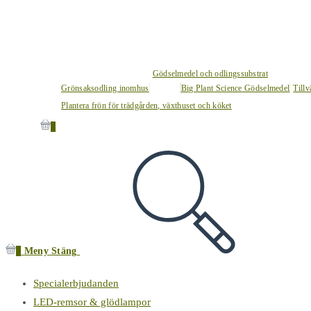
Gödselmedel och odlingssubstrat
Grönsaksodling inomhus
Big Plant Science Gödselmedel
Tillv
Plantera frön för trädgården, växthuset och köket
0
0
Meny
Stäng
Specialerbjudanden
LED-remsor & glödlampor