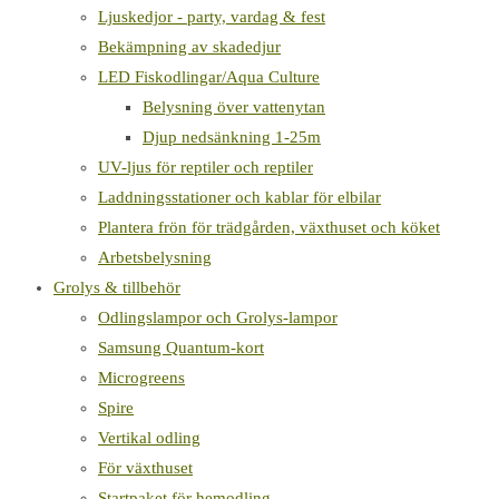
Ljuskedjor - party, vardag & fest
Bekämpning av skadedjur
LED Fiskodlingar/Aqua Culture
Belysning över vattenytan
Djup nedsänkning 1-25m
UV-ljus för reptiler och reptiler
Laddningsstationer och kablar för elbilar
Plantera frön för trädgården, växthuset och köket
Arbetsbelysning
Grolys & tillbehör
Odlingslampor och Grolys-lampor
Samsung Quantum-kort
Microgreens
Spire
Vertikal odling
För växthuset
Startpaket för hemodling