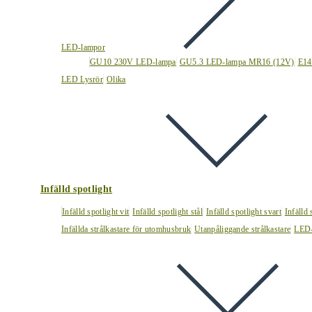
LED-lampor
GU10 230V LED-lampa
GU5.3 LED-lampa MR16 (12V)
E14
LED Lysrör
Olika
Infälld spotlight
Infälld spotlight vit
Infälld spotlight stål
Infälld spotlight svart
Infälld
Infällda strålkastare för utomhusbruk
Utanpåliggande strålkastare
LED-