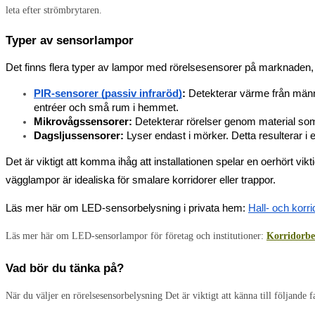
leta efter strömbrytaren.
Typer av sensorlampor
Det finns flera typer av lampor med rörelsesensorer på marknaden,
PIR-sensorer (passiv infraröd)
:
 Detekterar värme från männis
entréer och små rum i hemmet.
Mikrovågssensorer:
 Detekterar rörelser genom material som
Dagsljussensorer: 
Lyser endast i mörker. Detta resulterar i 
Det är viktigt att komma ihåg att installationen spelar en oerhört vikti
vägglampor är idealiska för smalare korridorer eller trappor. 
Läs mer här om LED-sensorbelysning i privata hem: 
Hall- och korr
Läs mer här om LED-sensorlampor för företag och institutioner:
Korridorbe
Vad bör du tänka på?
När du väljer en
rörelsesensorbelysning
Det är viktigt att känna till följande 