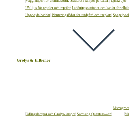
Vägglampor för utomhusbruk
Sladdlösa lampor på batteri
Ljuskedjor -
UV-ljus för reptiler och reptiler
Laddningsstationer och kablar för elbil
Upphöjda bäddar
Planteringslådor för trädgård och uteplats
Spegelpoo
Grolys & tillbehör
Microgree
Odlingslampor och Grolys-lampor
Samsung Quantum-kort
Mi