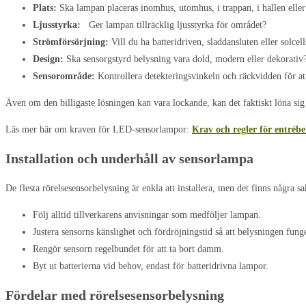
Plats:
Ska lampan placeras inomhus, utomhus, i trappan, i hallen eller 
Ljusstyrka:
Ger lampan tillräcklig ljusstyrka för området?
Strömförsörjning:
Vill du ha batteridriven, sladdansluten eller solcel
Design:
Ska sensorgstyrd belysning vara dold, modern eller dekorativ
Sensorområde:
Kontrollera detekteringsvinkeln och räckvidden för a
Även om den billigaste lösningen kan vara lockande, kan det faktiskt löna sig 
Läs mer här om kraven för LED-sensorlampor:
Krav och regler för entrébe
Installation och underhåll av sensorlampa
De flesta
rörelsesensorbelysning
är enkla att installera, men det finns några sa
Följ alltid tillverkarens anvisningar som medföljer lampan.
Justera sensorns känslighet och fördröjningstid så att belysningen fung
Rengör sensorn regelbundet för att ta bort damm.
Byt ut batterierna vid behov, endast för batteridrivna lampor.
Fördelar med
rörelsesensorbelysning