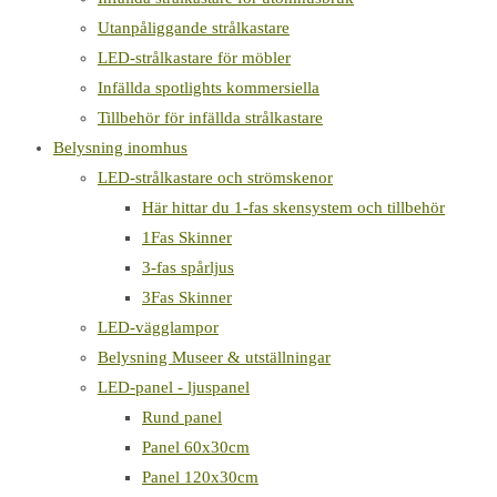
Utanpåliggande strålkastare
LED-strålkastare för möbler
Infällda spotlights kommersiella
Tillbehör för infällda strålkastare
Belysning inomhus
LED-strålkastare och strömskenor
Här hittar du 1-fas skensystem och tillbehör
1Fas Skinner
3-fas spårljus
3Fas Skinner
LED-vägglampor
Belysning Museer & utställningar
LED-panel - ljuspanel
Rund panel
Panel 60x30cm
Panel 120x30cm