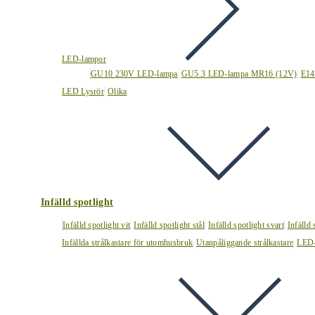
LED-lampor
GU10 230V LED-lampa
GU5.3 LED-lampa MR16 (12V)
E14
LED Lysrör
Olika
Infälld spotlight
Infälld spotlight vit
Infälld spotlight stål
Infälld spotlight svart
Infälld
Infällda strålkastare för utomhusbruk
Utanpåliggande strålkastare
LED-