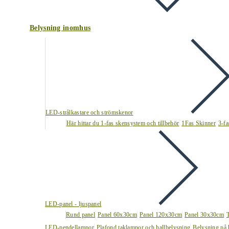
Belysning inomhus
LED-strålkastare och strömskenor
Här hittar du 1-fas skensystem och tillbehör
1Fas Skinner
3-fa
LED-panel - ljuspanel
Rund panel
Panel 60x30cm
Panel 120x30cm
Panel 30x30cm
LED-pendellampor
Plafond taklampor och hallbelysning
Belysning på 