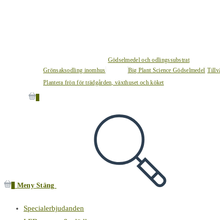
Gödselmedel och odlingssubstrat
Grönsaksodling inomhus
Big Plant Science Gödselmedel
Tillv
Plantera frön för trädgården, växthuset och köket
0
0
Meny
Stäng
Specialerbjudanden