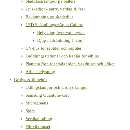
Sladdlösa lampor på batteri
Ljuskedjor - party, vardag & fest
Bekämpning av skadedjur
LED Fiskodlingar/Aqua Culture
Belysning över vattenytan
Djup nedsänkning 1-25m
UV-ljus för reptiler och reptiler
Laddningsstationer och kablar för elbilar
Plantera frön för trädgården, växthuset och köket
Arbetsbelysning
Grolys & tillbehör
Odlingslampor och Grolys-lampor
Samsung Quantum-kort
Microgreens
Spire
Vertikal odling
För växthuset