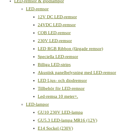
LED-remsor & glödlampor
LED-remsor
12V DC LED-remsor
24VDC LED-remsor
COB LED-remsor
230V LED-remsor
LED RGB Ribbon (färgade remsor)
Speciella LED-remsor
Billiga LED-strips
Akustisk panelbelysning med LED-remsor
LED Ljus- och diodremsor
Tillbehör för LED-remsor
Led-remsa 10 meter+.
LED-lampor
GU10 230V LED-lampa
GU5.3 LED-lampa MR16 (12V)
E14 Sockel (230V)