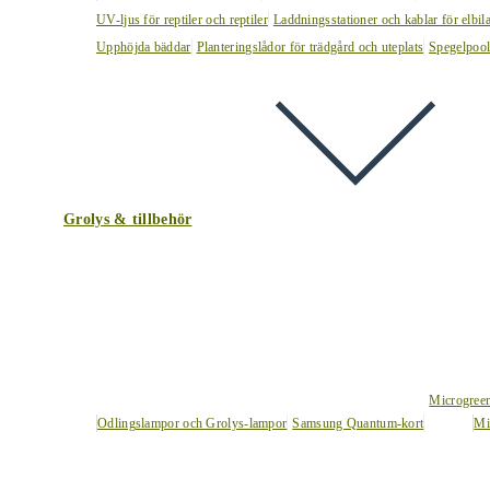
UV-ljus för reptiler och reptiler
Laddningsstationer och kablar för elbil
Upphöjda bäddar
Planteringslådor för trädgård och uteplats
Spegelpoo
Grolys & tillbehör
Microgree
Odlingslampor och Grolys-lampor
Samsung Quantum-kort
Mi