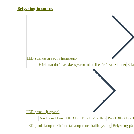
Belysning inomhus
LED-strålkastare och strömskenor
Här hittar du 1-fas skensystem och tillbehör
1Fas Skinner
3-fa
LED-panel - ljuspanel
Rund panel
Panel 60x30cm
Panel 120x30cm
Panel 30x30cm
LED-pendellampor
Plafond taklampor och hallbelysning
Belysning på 