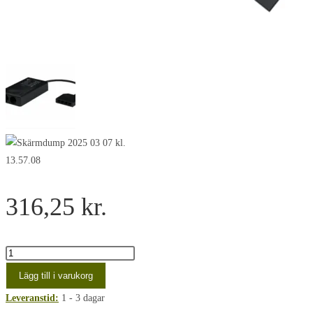
316,25
kr.
Møbelspots
driver
Lägg till i varukorg
EVO1-
Leveranstid:
1 - 3 dagar
12V