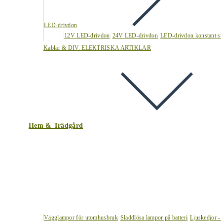
LED-drivdon
12V LED-drivdon
24V LED-drivdon
LED-drivdon konstant s
Kablar & DIV. ELEKTRISKA ARTIKLAR
Hem & Trädgård
Vägglampor för utomhusbruk
Sladdlösa lampor på batteri
Ljuskedjor -