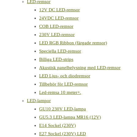
LED-remsor
12V DC LED-remsor
24VDC LED-remsor
COB LED-remsor
230V LED-remsor
LED RGB Ribbon (färgade remsor)
Speciella LED-remsor
Billiga LED-strips
Akustisk panelbelysning med LED-remsor
LED Ljus- och diodremsor
Tillbehör för LED-remsor
Led-remsa 10 meter+.
LED-lampor
GU10 230V LED-lampa
GU5.3 LED-lampa MR16 (12V)
E14 Sockel (230V)
E27 Sockel (230V) LED