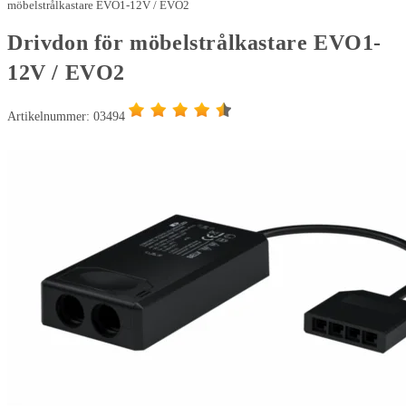
12V
möbelstrålkastare EVO1-12V / EVO2
/
Drivdon för möbelstrålkastare EVO1-
EVO2
12V / EVO2
mängd
Artikelnummer: 03494