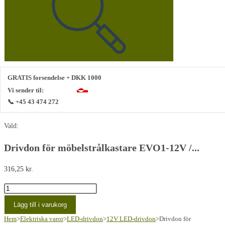
webbplats
GRATIS forsendelse + DKK 1000
Vi sender til:
📞 +45 43 474 272
Vald:
Drivdon för möbelstrålkastare EVO1-12V /...
316,25
kr.
Møbelspots
driver
Lägg till i varukorg
EVO1-
Hem
>
Elektriska varor
>
LED-drivdon
>
12V LED-drivdon
>
Drivdon för