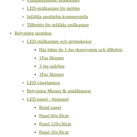
Utanpåliggande strålkastare
LED-strålkastare för möbler
Infällda spotlights kommersiella
Tillbehör för infällda strålkastare
Belysning inomhus
LED-strålkastare och strömskenor
Här hittar du 1-fas skensystem och tillbehör
1Fas Skinner
3-fas spårljus
3Fas Skinner
LED-vägglampor
Belysning Museer & utställningar
LED-panel - ljuspanel
Rund panel
Panel 60x30cm
Panel 120x30cm
Panel 30x30cm