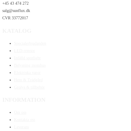
+45 43 474 272
salg@sunflux.dk
CVR 33772017
KATALOG
Specialerbjudanden
LED-remsor
Infälld spotlight
Belysning inomhus
Elektriska varor
Hem & Trädgård
Grolys & tillbehör
INFORMATION
Om oss
Kontakta oss
Leverans