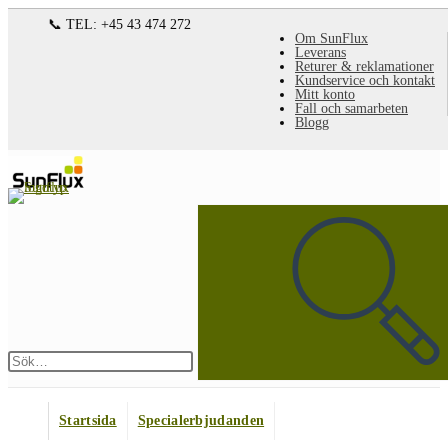
Hoppa
📞 TEL: +45 43 474 272
Om SunFlux
till
Leverans
Returer & reklamationer
innehållet
Kundservice och kontakt
Mitt konto
Fall och samarbeten
Blogg
Sök
på
denna
webbplats
Skicka
sökning
Startsida
Specialerbjudanden