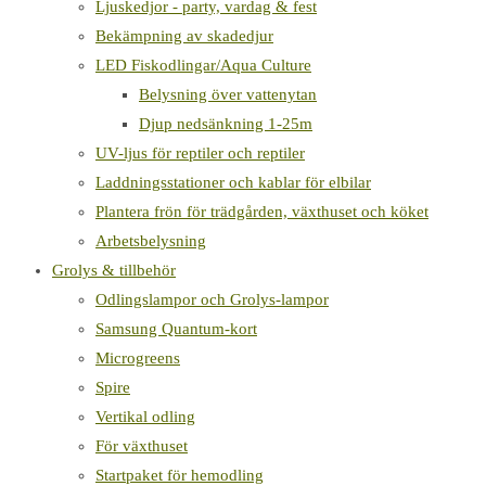
Ljuskedjor - party, vardag & fest
Bekämpning av skadedjur
LED Fiskodlingar/Aqua Culture
Belysning över vattenytan
Djup nedsänkning 1-25m
UV-ljus för reptiler och reptiler
Laddningsstationer och kablar för elbilar
Plantera frön för trädgården, växthuset och köket
Arbetsbelysning
Grolys & tillbehör
Odlingslampor och Grolys-lampor
Samsung Quantum-kort
Microgreens
Spire
Vertikal odling
För växthuset
Startpaket för hemodling