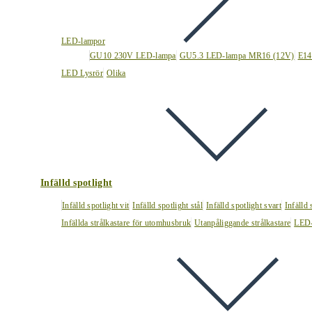
LED-lampor
GU10 230V LED-lampa
GU5.3 LED-lampa MR16 (12V)
E14
LED Lysrör
Olika
Infälld spotlight
Infälld spotlight vit
Infälld spotlight stål
Infälld spotlight svart
Infälld
Infällda strålkastare för utomhusbruk
Utanpåliggande strålkastare
LED-