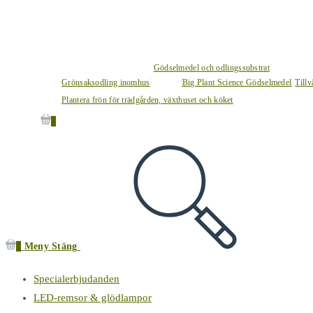
Gödselmedel och odlingssubstrat
Grönsaksodling inomhus
Big Plant Science Gödselmedel
Tillv
Plantera frön för trädgården, växthuset och köket
0
0
Meny
Stäng
Specialerbjudanden
LED-remsor & glödlampor