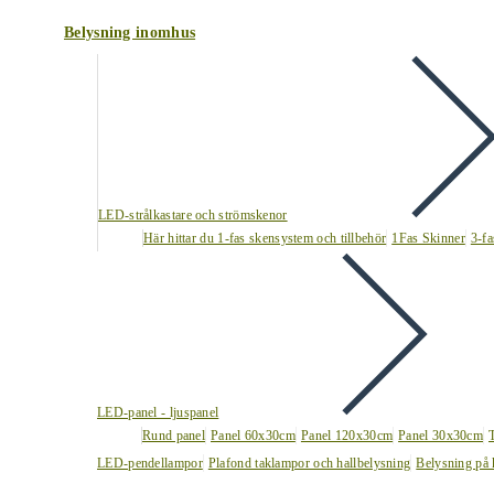
Belysning inomhus
LED-strålkastare och strömskenor
Här hittar du 1-fas skensystem och tillbehör
1Fas Skinner
3-fa
LED-panel - ljuspanel
Rund panel
Panel 60x30cm
Panel 120x30cm
Panel 30x30cm
LED-pendellampor
Plafond taklampor och hallbelysning
Belysning på 