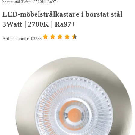
Møbelspot
borstat stål 3Watt | 2700K | Ra97+
3Watt
LED-möbelstrålkastare i borstat stål
|
3Watt | 2700K | Ra97+
2700K
|
Ra97+
Artikelnummer: 03255
mängd