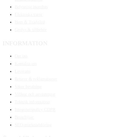
Belysning inomhus
Elektriska varor
Hem & Trädgård
Grolys & tillbehör
INFORMATION
Om oss
Kontakta oss
Leverans
Returer & reklamationer
Säker betalning
Villkor och anvisningar
Teknisk information
Integritetspolicy GDPR
Broschyrer
SEO-marknadsföring