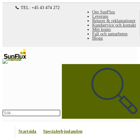
Hoppa
📞 TEL: +45 43 474 272
Om SunFlux
till
Leverans
Returer & reklamationer
innehållet
Kundservice och kontakt
Mitt konto
Fall och samarbeten
Blogg
Sök
på
denna
webbplats
Skicka
sökning
Startsida
Specialerbjudanden