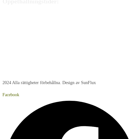
Öppethållningstider:
Måndag:
8:00 - 15:00
Tisdag:
8:00 - 15:00
Onsdag:
8:00 - 15:00
Torsdag:
8:00 - 15:00
Fredag:
8:00 – 14:40
Lördag:
Stängt
Söndag:
Stängt
2024 Alla rättigheter förbehållna. Design av SunFlux
Facebook