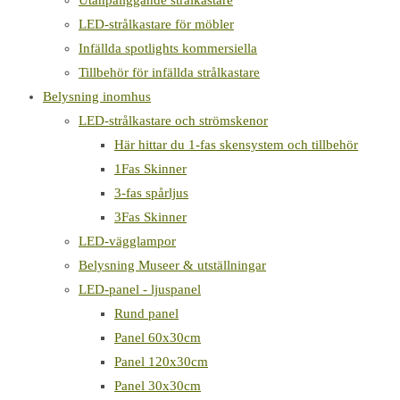
Utanpåliggande strålkastare
LED-strålkastare för möbler
Infällda spotlights kommersiella
Tillbehör för infällda strålkastare
Belysning inomhus
LED-strålkastare och strömskenor
Här hittar du 1-fas skensystem och tillbehör
1Fas Skinner
3-fas spårljus
3Fas Skinner
LED-vägglampor
Belysning Museer & utställningar
LED-panel - ljuspanel
Rund panel
Panel 60x30cm
Panel 120x30cm
Panel 30x30cm