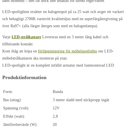
samt utomhus – den får dock inte utsättas för direkt regn/vatten.
LED-spotlighten ersätter en halogenspot på ca 25 watt och avger ett vackert
och behagligt 2700K varmvitt kvalitetsljus med en superfärgåtergivning på
över Ra97+ (alla färger återges som med en halogenlampa).
Varje
LED-strålkastare
Levereras med en 3 meter lång kabel och
tillhörande kontakt.
Kom ihåg att köpa en
förlängningsring för möbelspotlights
om LED-
möbelstrålkastaren ska monteras på ytan.
LED-spotlight är en komplett infälld armatur med fastmonterad LED
Produktinformation
Form:
Runda
Bas (uttag):
3 meter sladd med stickpropp ingår
Spänning (volt):
12V
Effekt (watt):
2,8
Jämförelsevärde (W):
20