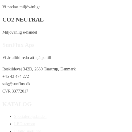
Vi packar miljövänligt
CO2 NEUTRAL
Miljövänlig e-handel
SunFlux Aps
Vi är alltid redo att hjälpa till
Roskildevej 342D, 2630 Taastrup, Danmark
+45 43 474 272
salg@sunflux.dk
CVR 33772017
KATALOG
Specialerbjudanden
LED-remsor
Infälld spotlight