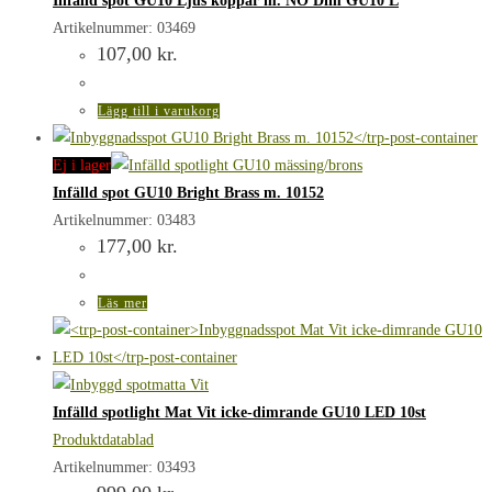
Infälld spot GU10 Ljus koppar m. NO Dim GU10 L
Artikelnummer: 03469
107,00
kr.
Lägg till i varukorg
Ej i lager
Infälld spot GU10 Bright Brass m. 10152
Artikelnummer: 03483
177,00
kr.
Läs mer
Infälld spotlight Mat Vit icke-dimrande GU10 LED 10st
Produktdatablad
Artikelnummer: 03493