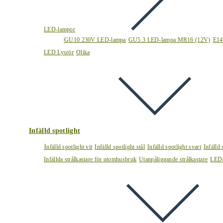
LED-lampor
GU10 230V LED-lampa
GU5.3 LED-lampa MR16 (12V)
E14
LED Lysrör
Olika
Infälld spotlight
Infälld spotlight vit
Infälld spotlight stål
Infälld spotlight svart
Infälld
Infällda strålkastare för utomhusbruk
Utanpåliggande strålkastare
LED-