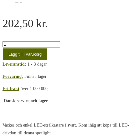
202,50
kr.
Børstet
stål
Lägg till i varukorg
LED
Leveranstid:
1 - 3 dagar
Møbelspot
3Watt
Förvaring:
Finns i lager
|
Fri frakt
över 1.000.000,-
2700K
|
Dansk service och lager
Ra97+
mängd
Vacker och enkel LED-strålkastare i svart. Kom ihåg att köpa till LED-
drivdon till denna spotlight.