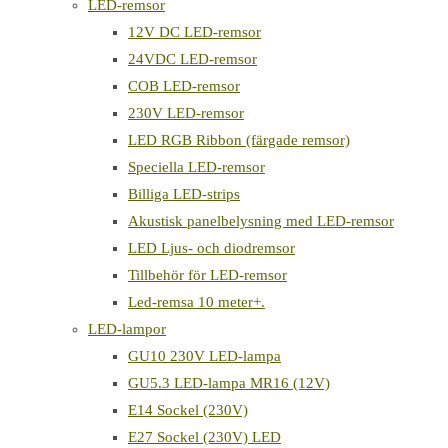
LED-remsor
12V DC LED-remsor
24VDC LED-remsor
COB LED-remsor
230V LED-remsor
LED RGB Ribbon (färgade remsor)
Speciella LED-remsor
Billiga LED-strips
Akustisk panelbelysning med LED-remsor
LED Ljus- och diodremsor
Tillbehör för LED-remsor
Led-remsa 10 meter+.
LED-lampor
GU10 230V LED-lampa
GU5.3 LED-lampa MR16 (12V)
E14 Sockel (230V)
E27 Sockel (230V) LED