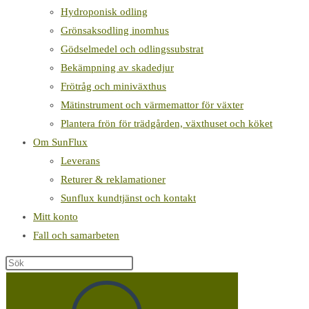
Hydroponisk odling
Grönsaksodling inomhus
Gödselmedel och odlingssubstrat
Bekämpning av skadedjur
Frötråg och miniväxthus
Mätinstrument och värmemattor för växter
Plantera frön för trädgården, växthuset och köket
Om SunFlux
Leverans
Returer & reklamationer
Sunflux kundtjänst och kontakt
Mitt konto
Fall och samarbeten
Sök
på
denna