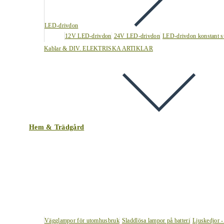
LED-drivdon
12V LED-drivdon
24V LED-drivdon
LED-drivdon konstant s
Kablar & DIV. ELEKTRISKA ARTIKLAR
Hem & Trädgård
Vägglampor för utomhusbruk
Sladdlösa lampor på batteri
Ljuskedjor -