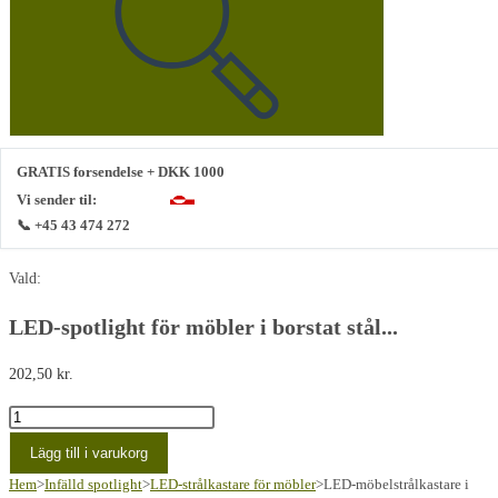
webbplats
GRATIS forsendelse + DKK 1000
Vi sender til:
📞 +45 43 474 272
Vald:
LED-spotlight för möbler i borstat stål...
202,50
kr.
Børstet
stål
Lägg till i varukorg
LED
Hem
>
Infälld spotlight
>
LED-strålkastare för möbler
>
LED-möbelstrålkastare i