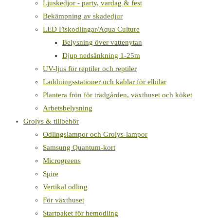
Ljuskedjor - party, vardag & fest
Bekämpning av skadedjur
LED Fiskodlingar/Aqua Culture
Belysning över vattenytan
Djup nedsänkning 1-25m
UV-ljus för reptiler och reptiler
Laddningsstationer och kablar för elbilar
Plantera frön för trädgården, växthuset och köket
Arbetsbelysning
Grolys & tillbehör
Odlingslampor och Grolys-lampor
Samsung Quantum-kort
Microgreens
Spire
Vertikal odling
För växthuset
Startpaket för hemodling