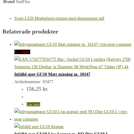
Brand
SunFlux
Svart-LED-Moebelspot-ritning-med-dimensioner.pdf
Relaterade produkter
Ej i lager
Infälld spot GU10 Matt mässing m. 10147
Artikelnummer: 03477
156,25
kr.
Läs mer