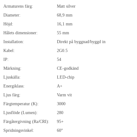
Armaturens färg:
Matt silver
Diameter:
68,9 mm
Höjd:
16,1 mm
Hålets dimensioner:
55 mm
Installation:
Direkt på byggnad/byggd in
Kabel:
2G0.5
IP:
54
Märkning:
CE-godkänd
Ljuskälla:
LED-chip
Energiklass:
A+
Ljus färg:
Varm vit
Färgtemperatur (K):
3000
Ljusflöde (Lumen):
280
Färgåtergivning (Ra/CRI):
95+
Spridningsvinkel:
60°