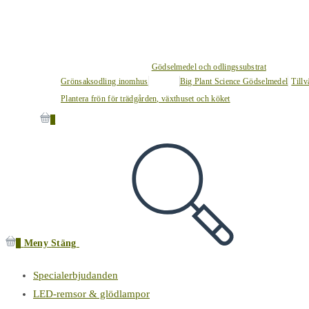
Gödselmedel och odlingssubstrat
Grönsaksodling inomhus
Big Plant Science Gödselmedel
Tillv
Plantera frön för trädgården, växthuset och köket
0
0
Meny
Stäng
Specialerbjudanden
LED-remsor & glödlampor