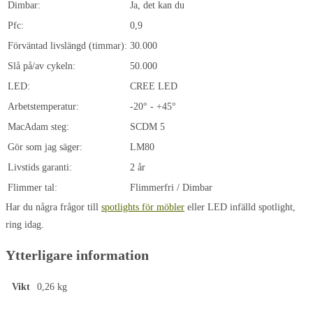
Dimbar:
Ja, det kan du
Pfc:
0,9
Förväntad livslängd (timmar):
30.000
Slå på/av cykeln:
50.000
LED:
CREE LED
Arbetstemperatur:
-20° - +45°
MacAdam steg:
SCDM 5
Gör som jag säger:
LM80
Livstids garanti:
2 år
Flimmer tal:
Flimmerfri / Dimbar
Har du några frågor till
spotlights för möbler
eller LED infälld spotlight,
ring idag.
Ytterligare information
Vikt
0,26 kg