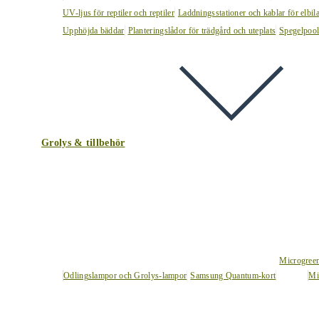
UV-ljus för reptiler och reptiler
Laddningsstationer och kablar för elbil
Upphöjda bäddar
Planteringslådor för trädgård och uteplats
Spegelpoo
Grolys & tillbehör
Microgree
Odlingslampor och Grolys-lampor
Samsung Quantum-kort
Mi