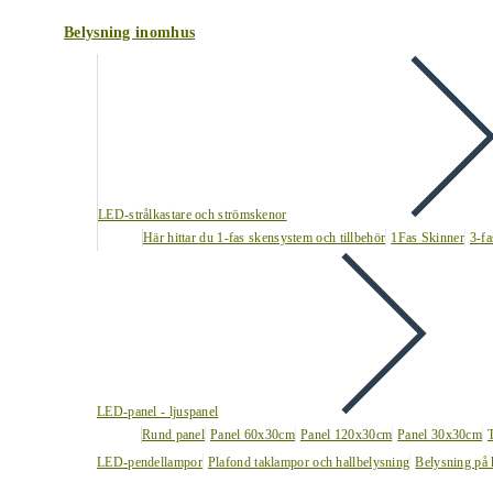
Belysning inomhus
LED-strålkastare och strömskenor
Här hittar du 1-fas skensystem och tillbehör
1Fas Skinner
3-fa
LED-panel - ljuspanel
Rund panel
Panel 60x30cm
Panel 120x30cm
Panel 30x30cm
LED-pendellampor
Plafond taklampor och hallbelysning
Belysning på 