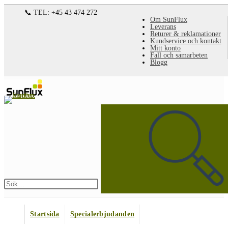
Hoppa
📞 TEL: +45 43 474 272
Om SunFlux
till
Leverans
Returer & reklamationer
innehållet
Kundservice och kontakt
Mitt konto
Fall och samarbeten
Blogg
Sök
på
denna
webbplats
Skicka
sökning
Startsida
Specialerbjudanden