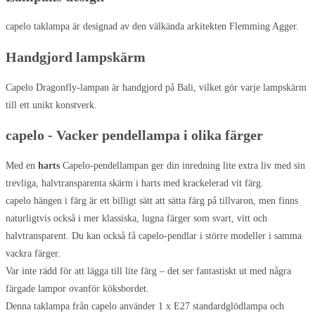
capelo taklampa är designad av den välkända arkitekten Flemming Agger.
Handgjord lampskärm
Capelo Dragonfly-lampan är handgjord på Bali, vilket gör varje lampskärm
till ett unikt konstverk.
capelo - Vacker pendellampa i olika färger
Med en
harts
Capelo-pendellampan ger din inredning lite extra liv med sin
trevliga, halvtransparenta skärm i harts med krackelerad vit färg.
capelo hängen i färg är ett billigt sätt att sätta färg på tillvaron, men finns
naturligtvis också i mer klassiska, lugna färger som svart, vitt och
halvtransparent. Du kan också få capelo-pendlar i större modeller i samma
vackra färger.
Var inte rädd för att lägga till lite färg – det ser fantastiskt ut med några
färgade lampor ovanför köksbordet.
Denna taklampa från capelo använder 1 x E27 standardglödlampa och