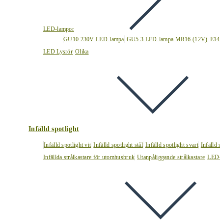
LED-lampor
GU10 230V LED-lampa
GU5.3 LED-lampa MR16 (12V)
E14
LED Lysrör
Olika
Infälld spotlight
Infälld spotlight vit
Infälld spotlight stål
Infälld spotlight svart
Infälld
Infällda strålkastare för utomhusbruk
Utanpåliggande strålkastare
LED-