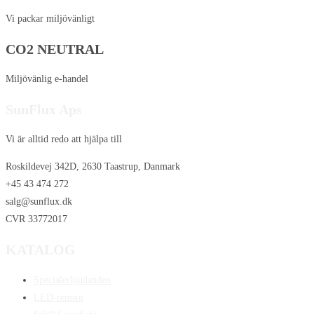
Vi packar miljövänligt
CO2 NEUTRAL
Miljövänlig e-handel
SunFlux Aps
Vi är alltid redo att hjälpa till
Roskildevej 342D, 2630 Taastrup, Danmark
+45 43 474 272
salg@sunflux.dk
CVR 33772017
KATALOG
Specialerbjudanden
LED-remsor