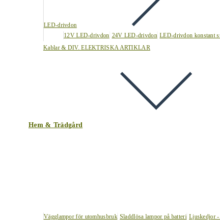
LED-drivdon
12V LED-drivdon
24V LED-drivdon
LED-drivdon konstant s
Kablar & DIV. ELEKTRISKA ARTIKLAR
Hem & Trädgård
Vägglampor för utomhusbruk
Sladdlösa lampor på batteri
Ljuskedjor -