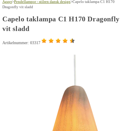
H170
Agger
>
Pendellampor - stilren dansk design
>
Capelo taklampa C1 H170
Dragonfly vit sladd
Dragonfly
hvid
Capelo taklampa C1 H170 Dragonfly
ledning
vit sladd
mängd
Artikelnummer: 03317