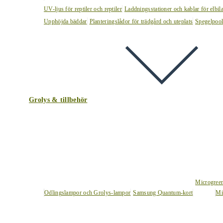
UV-ljus för reptiler och reptiler
Laddningsstationer och kablar för elbil
Upphöjda bäddar
Planteringslådor för trädgård och uteplats
Spegelpoo
Grolys & tillbehör
Microgree
Odlingslampor och Grolys-lampor
Samsung Quantum-kort
Mi