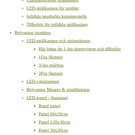
Utanpåliggande strålkastare
LED-strålkastare för möbler
Infällda spotlights kommersiella
Tillbehör för infällda strålkastare
Belysning inomhus
LED-strålkastare och strömskenor
Här hittar du 1-fas skensystem och tillbehör
1Fas Skinner
3-fas spårljus
3Fas Skinner
LED-vägglampor
Belysning Museer & utställningar
LED-panel - ljuspanel
Rund panel
Panel 60x30cm
Panel 120x30cm
Panel 30x30cm