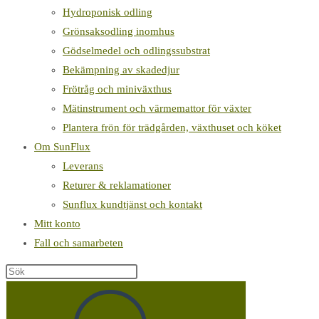
Hydroponisk odling
Grönsaksodling inomhus
Gödselmedel och odlingssubstrat
Bekämpning av skadedjur
Frötråg och miniväxthus
Mätinstrument och värmemattor för växter
Plantera frön för trädgården, växthuset och köket
Om SunFlux
Leverans
Returer & reklamationer
Sunflux kundtjänst och kontakt
Mitt konto
Fall och samarbeten
Sök
på
denna