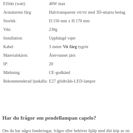
Effekt (watt):
40W max
Armaturens färg:
Halvtransparent vit/vit med 3D-smarta beslag
Storlek:
D:150 mm x H:170 mm
Vikt:
230g
Installation:
Upphängd vajer
Kabel:
3 meter
Vit färg
tygrör
Materialskärm:
Återvunnet järn
IP:
20
Märkning:
CE-godkänd
Rekommenderad ljuskälla:
E27 glödtråds-LED-lampor
Har du frågor om pendellampan capelo?
Om du har några funderingar, frågor eller behöver hjälp med ditt köp av en