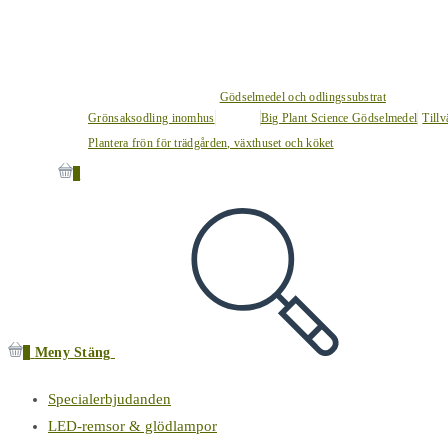
Gödselmedel och odlingssubstrat
Grönsaksodling inomhus
Big Plant Science Gödselmedel
Tillv
Plantera frön för trädgården, växthuset och köket
0
0
Meny
Stäng
Specialerbjudanden
LED-remsor & glödlampor