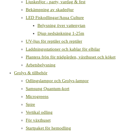
Ljuskedjor - party, vardag & fest
Bekämpning av skadedjur
LED Fiskodlingar/Aqua Culture
Belysning över vattenytan
Djup nedsänkning 1-25m
UV-ljus för reptiler och reptiler
Laddningsstationer och kablar för elbilar
Plantera frön för trädgården, växthuset och köket
Arbetsbelysning
Grolys & tillbehör
Odlingslampor och Grolys-lampor
Samsung Quantum-kort
Microgreens
Spire
Vertikal odling
För växthuset
Startpaket för hemodling