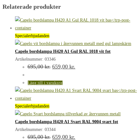
Relaterade produkter
Specialerbjudanden
Capelo bordslampa H420 A1 Gul RAL 1018 vit fot
Artikelnummer: 03346
Det
Det
695,00
kr.
659,00
kr.
ursprungliga
nuvarande
priset
priset
var:
är:
Lägg till i varukorg
695,00 kr..
659,00 kr..
Specialerbjudanden
Capelo bordslampa H420 A1 Svart RAL 9004 svart fot
Artikelnummer: 03344
Det
Det
695,00
kr.
659,00
kr.