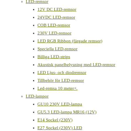
LED-remsor
12V DC LED-remsor
24VDC LED-remsor
COB LED-remsor
230V LED-remsor
LED RGB Ribbon (färgade remsor)
Speciella LED-remsor
Billiga LED-strips
Akustisk panelbelysning med LED-remsor
LED Ljus- och diodremsor
Tillbehör för LED-remsor
Led-remsa 10 meter+.
LED-lampor
GU10 230V LED-lampa
GU5.3 LED-lampa MR16 (12V)
E14 Sockel (230V)
E27 Sockel (230V) LED