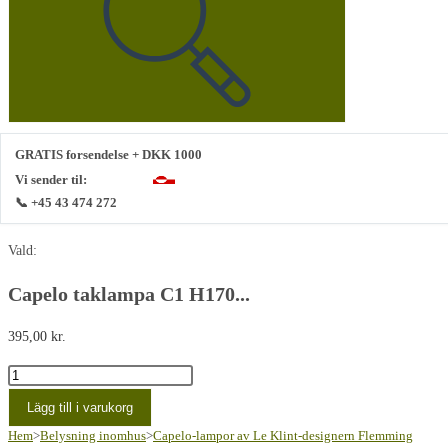
webbplats
GRATIS forsendelse + DKK 1000
Vi sender til:
📞 +45 43 474 272
Vald:
Capelo taklampa C1 H170...
395,00
kr.
Capelo
pendel
Lägg till i varukorg
C1
Hem
>
Belysning inomhus
>
Capelo-lampor av Le Klint-designern Flemming