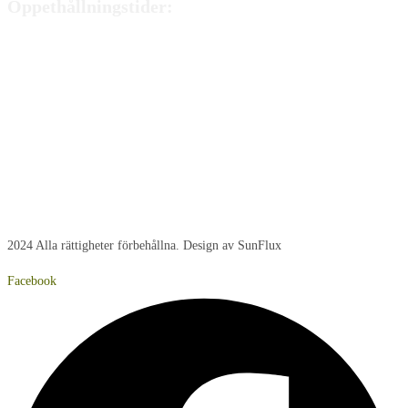
Öppethållningstider:
Måndag:
8:00 - 15:00
Tisdag:
8:00 - 15:00
Onsdag:
8:00 - 15:00
Torsdag:
8:00 - 15:00
Fredag:
8:00 – 14:40
Lördag:
Stängt
Söndag:
Stängt
2024 Alla rättigheter förbehållna. Design av SunFlux
Facebook