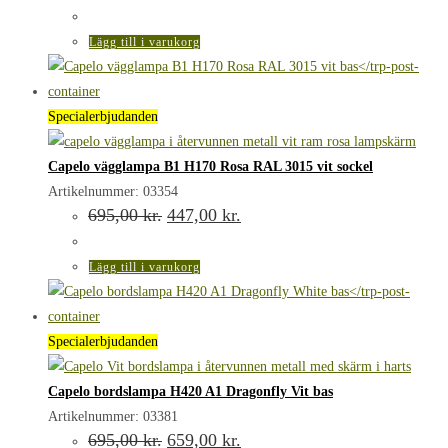
ursprungliga
nuvarande
priset
priset
var:
är:
Lägg till i varukorg
695,00 kr..
659,00 kr..
Specialerbjudanden
Capelo vägglampa B1 H170 Rosa RAL 3015 vit sockel
Artikelnummer: 03354
Det
Det
695,00
kr.
447,00
kr.
ursprungliga
nuvarande
priset
priset
var:
är:
Lägg till i varukorg
695,00 kr..
447,00 kr..
Specialerbjudanden
Capelo bordslampa H420 A1 Dragonfly Vit bas
Artikelnummer: 03381
Det
Det
695,00
kr.
659,00
kr.