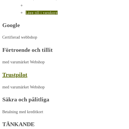
ursprungliga
nuvarande
priset
priset
var:
är:
Lägg till i varukorg
695,00 kr..
659,00 kr..
Google
Certifierad webbshop
Förtroende och tillit
med varumärket Webshop
Trustpilot
med varumärket Webshop
Säkra och pålitliga
Betalning med kreditkort
TÄNKANDE