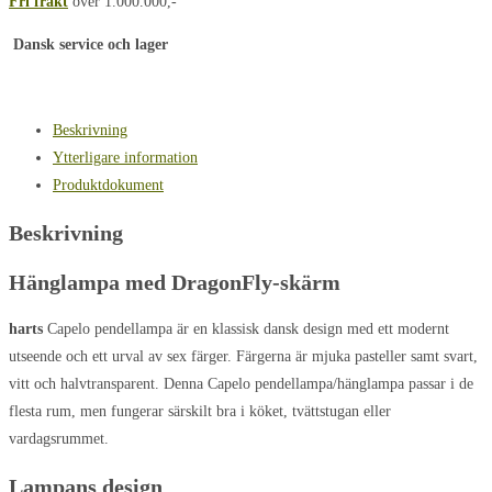
Fri frakt
över 1.000.000,-
ledning
mängd
Dansk service och lager
Beskrivning
Ytterligare information
Produktdokument
Beskrivning
Hänglampa med DragonFly-skärm
harts
Capelo pendellampa är en klassisk dansk design med ett modernt
utseende och ett urval av sex färger. Färgerna är mjuka pasteller samt svart,
vitt och halvtransparent. Denna Capelo pendellampa/hänglampa passar i de
flesta rum, men fungerar särskilt bra i köket, tvättstugan eller
vardagsrummet.
Lampans design