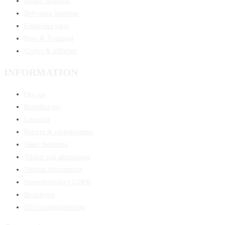
Infälld spotlight
Belysning inomhus
Elektriska varor
Hem & Trädgård
Grolys & tillbehör
INFORMATION
Om oss
Kontakta oss
Leverans
Returer & reklamationer
Säker betalning
Villkor och anvisningar
Teknisk information
Integritetspolicy GDPR
Broschyrer
SEO-marknadsföring