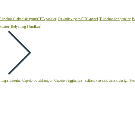
Tillbehör Cirkadisk rytm/CTC-paneler
Cirkadisk rytm/CTC-panel
Tillbehör för paneler
P
kontor
Belysning i butiken
nliga material
Capelo bordslampor
Capelo vägglampa - stilren klassisk dansk design
Pen