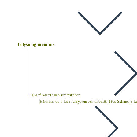
Belysning inomhus
LED-strålkastare och strömskenor
Här hittar du 1-fas skensystem och tillbehör
1Fas Skinner
3-fa