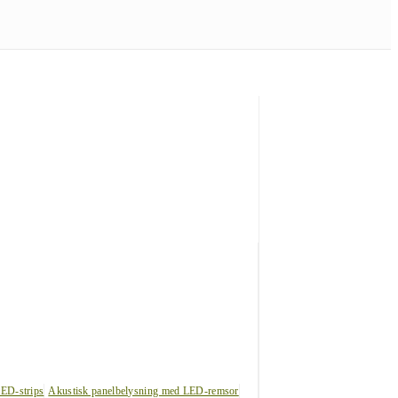
LED-strips
Akustisk panelbelysning med LED-remsor