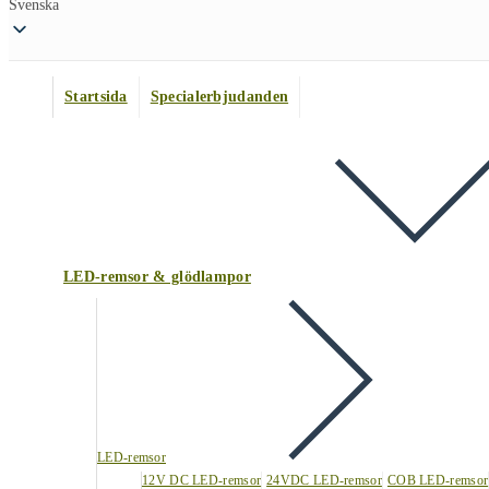
Svenska
Startsida
Specialerbjudanden
LED-remsor & glödlampor
LED-remsor
12V DC LED-remsor
24VDC LED-remsor
COB LED-remsor