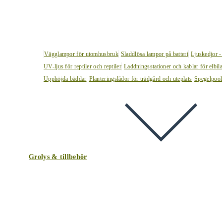
Vägglampor för utomhusbruk
Sladdlösa lampor på batteri
Ljuskedjor -
UV-ljus för reptiler och reptiler
Laddningsstationer och kablar för elbil
Upphöjda bäddar
Planteringslådor för trädgård och uteplats
Spegelpoo
Grolys & tillbehör