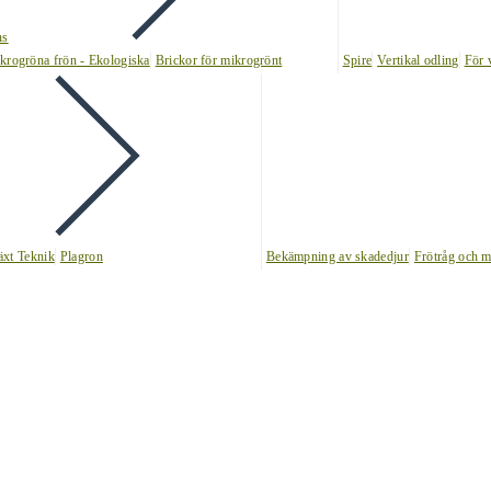
ns
krogröna frön - Ekologiska
Brickor för mikrogrönt
Spire
Vertikal odling
För 
äxt Teknik
Plagron
Bekämpning av skadedjur
Frötråg och m