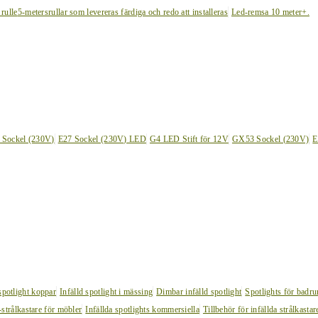
 rulle
5-metersrullar som levereras färdiga och redo att installeras
Led-remsa 10 meter+.
 Sockel (230V)
E27 Sockel (230V) LED
G4 LED Stift för 12V
GX53 Sockel (230V)
E
 spotlight koppar
Infälld spotlight i mässing
Dimbar infälld spotlight
Spotlights för badr
strålkastare för möbler
Infällda spotlights kommersiella
Tillbehör för infällda strålkastar