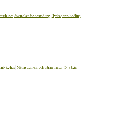
växthuset
Startpaket för hemodling
Hydroponisk odling
iniväxthus
Mätinstrument och värmemattor för växter