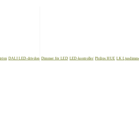
tröm
DALI LED-drivdon
Dimmer för LED
LED-kontroller
Philips HUE
LK Ljusdimm