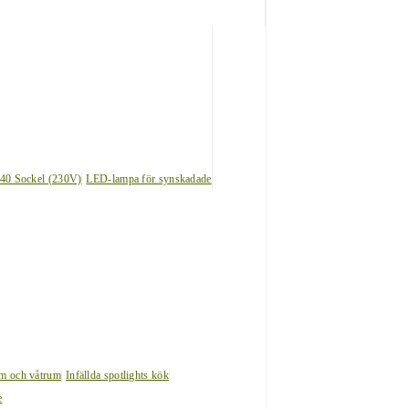
40 Sockel (230V)
LED-lampa för synskadade
um och våtrum
Infällda spotlights kök
e