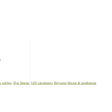
s spårljus
3Fas Skinner
LED-vägglampor
Belysning Museer & utställningar