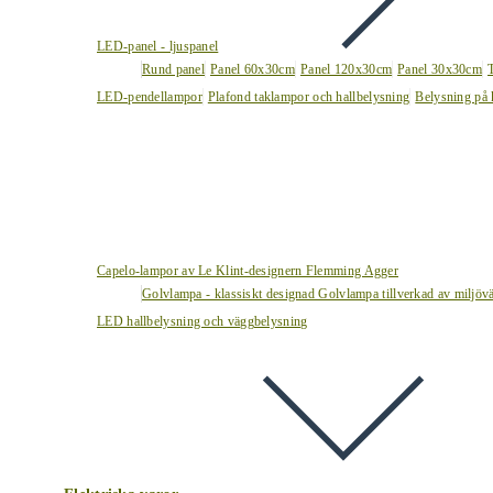
LED-panel - ljuspanel
Rund panel
Panel 60x30cm
Panel 120x30cm
Panel 30x30cm
LED-pendellampor
Plafond taklampor och hallbelysning
Belysning på 
Capelo-lampor av Le Klint-designern Flemming Agger
Golvlampa - klassiskt designad Golvlampa tillverkad av miljövä
LED hallbelysning och väggbelysning