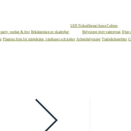
LED Fiskodlingar/Aqua Culture
 party, vardag & fest
Bekämpning av skadedjur
Belysning över vattenytan
Djup 
ar
Plantera frön för trädgården, växthuset och köket
Arbetsbelysning
Trädgårdsmöbler
C
l