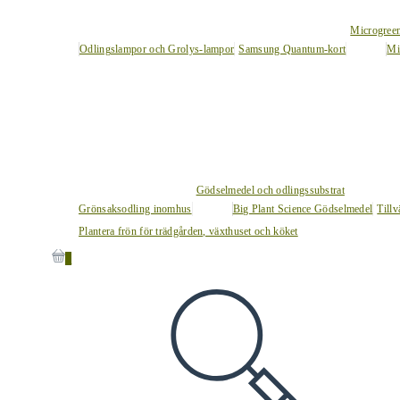
Microgree
Odlingslampor och Grolys-lampor
Samsung Quantum-kort
Mi
Gödselmedel och odlingssubstrat
Grönsaksodling inomhus
Big Plant Science Gödselmedel
Tillv
Plantera frön för trädgården, växthuset och köket
0