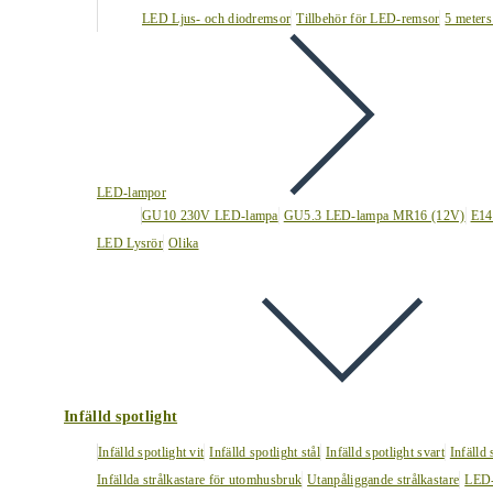
LED Ljus- och diodremsor
Tillbehör för LED-remsor
5 meters
LED-lampor
GU10 230V LED-lampa
GU5.3 LED-lampa MR16 (12V)
E14
LED Lysrör
Olika
Infälld spotlight
Infälld spotlight vit
Infälld spotlight stål
Infälld spotlight svart
Infälld
Infällda strålkastare för utomhusbruk
Utanpåliggande strålkastare
LED-