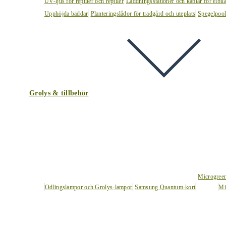
UV-ljus för reptiler och reptiler
Laddningsstationer och kablar för elbil
Upphöjda bäddar
Planteringslådor för trädgård och uteplats
Spegelpoo
Grolys & tillbehör
Microgree
Odlingslampor och Grolys-lampor
Samsung Quantum-kort
Mi