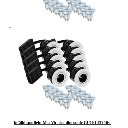
Infälld spotlight Mat Vit icke-dimrande GU10 LED 10st