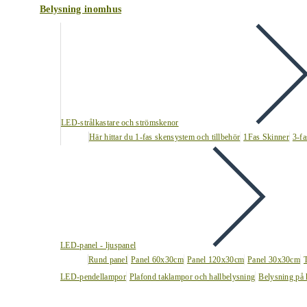
Belysning inomhus
LED-strålkastare och strömskenor
Här hittar du 1-fas skensystem och tillbehör
1Fas Skinner
3-fa
LED-panel - ljuspanel
Rund panel
Panel 60x30cm
Panel 120x30cm
Panel 30x30cm
LED-pendellampor
Plafond taklampor och hallbelysning
Belysning på 