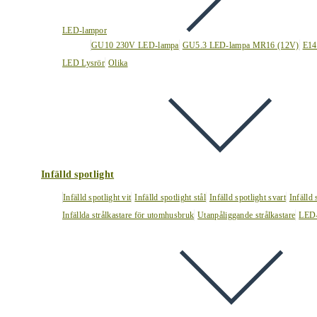
LED-lampor
GU10 230V LED-lampa
GU5.3 LED-lampa MR16 (12V)
E14
LED Lysrör
Olika
Infälld spotlight
Infälld spotlight vit
Infälld spotlight stål
Infälld spotlight svart
Infälld
Infällda strålkastare för utomhusbruk
Utanpåliggande strålkastare
LED-