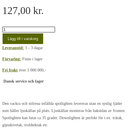
127,00
kr.
Indbygningsspot
GU10
Lägg till i varukorg
Blank
Leveranstid:
1 - 3 dagar
Kobber
m.
Förvaring:
Finns i lager
10157
Fri frakt
över 1.000.000,-
mängd
Dansk service och lager
Den vackra och stilrena infällda spotlighten levereras utan en synlig fjäder
som håller ljuskällan på plats. Ljuskällan monteras från baksidan av fronten.
Spotlighten kan lutas ca 35 grader. Downlighten är perfekt för t.ex. trätak,
gipsskivetak, troldtektak etc.