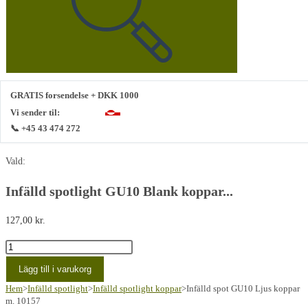
GRATIS forsendelse + DKK 1000
Vi sender til:
📞 +45 43 474 272
Vald:
Infälld spotlight GU10 Blank koppar...
127,00
kr.
Indbygningsspot
GU10
Lägg till i varukorg
Blank
Hem
>
Infälld spotlight
>
Infälld spotlight koppar
>
Infälld spot GU10 Ljus koppar
Kobber
m. 10157