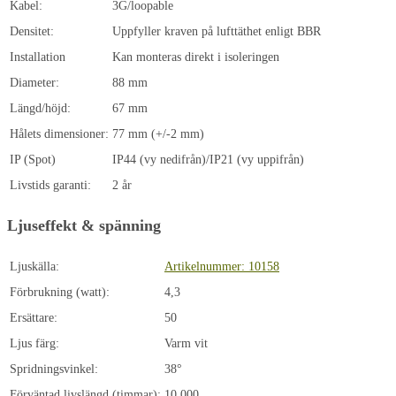
Kabel:
3G/loopable
Densitet:
Uppfyller kraven på lufttäthet enligt BBR
Installation
Kan monteras direkt i isoleringen
Diameter:
88 mm
Längd/höjd:
67 mm
Hålets dimensioner:
77 mm (+/-2 mm)
IP (Spot)
IP44 (vy nedifrån)/IP21 (vy uppifrån)
Livstids garanti:
2 år
Ljuseffekt & spänning
Ljuskälla:
Artikelnummer: 10158
Förbrukning (watt):
4,3
Ersättare:
50
Ljus färg:
Varm vit
Spridningsvinkel:
38°
Förväntad livslängd (timmar):
10.000