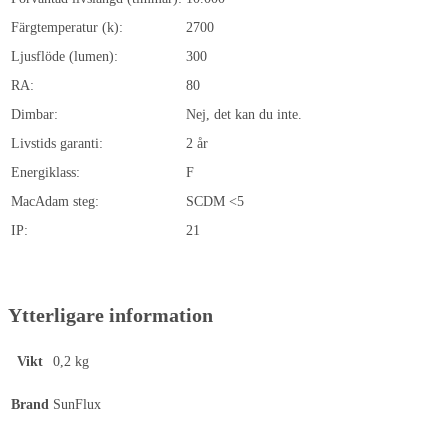
Färgtemperatur (k):
2700
Ljusflöde (lumen):
300
RA:
80
Dimbar:
Nej, det kan du inte.
Livstids garanti:
2 år
Energiklass:
F
MacAdam steg:
SCDM <5
IP:
21
Ytterligare information
Vikt
0,2 kg
Brand
SunFlux