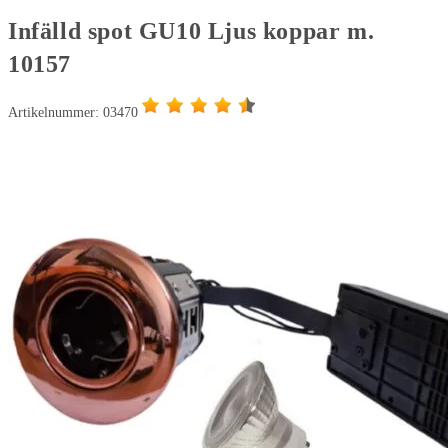
m.
Infälld spot GU10 Ljus koppar m.
10157
10157
mängd
Artikelnummer: 03470