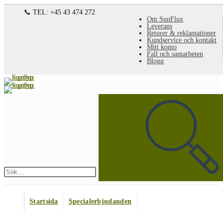
Hoppa
📞 TEL: +45 43 474 272
Om SunFlux
till
Leverans
Returer & reklamationer
innehållet
Kundservice och kontakt
Mitt konto
Fall och samarbeten
Blogg
Sök
på
denna
webbplats
Skicka
sökning
Startsida
Specialerbjudanden