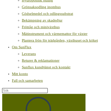
Hydroponisk odling
Grönsaksodling inomhus
Gödselmedel och odlingssubstrat
Bekämpning av skadedjur
Frötråg och miniväxthus
Mätinstrument och värmemattor för växter
Plantera frön för trädgården, växthuset och köket
Om SunFlux
Leverans
Returer & reklamationer
Sunflux kundtjänst och kontakt
Mitt konto
Fall och samarbeten
Sök
på
denna
webbplats