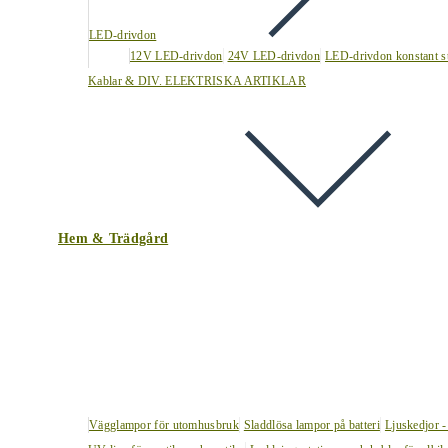
LED-drivdon
12V LED-drivdon
24V LED-drivdon
LED-drivdon konstant s
Kablar & DIV. ELEKTRISKA ARTIKLAR
Hem & Trädgård
Vägglampor för utomhusbruk
Sladdlösa lampor på batteri
Ljuskedjor -