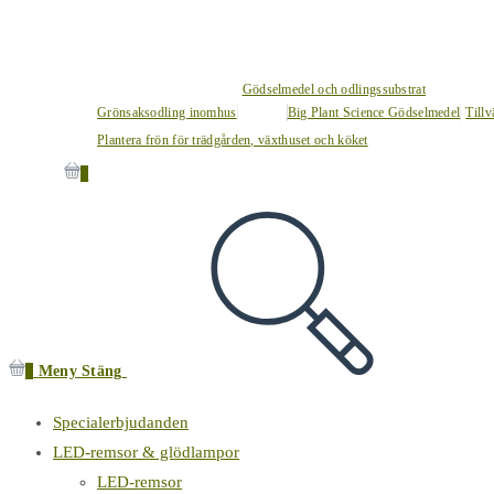
Gödselmedel och odlingssubstrat
Grönsaksodling inomhus
Big Plant Science Gödselmedel
Tillv
Plantera frön för trädgården, växthuset och köket
0
0
Meny
Stäng
Specialerbjudanden
LED-remsor & glödlampor
LED-remsor