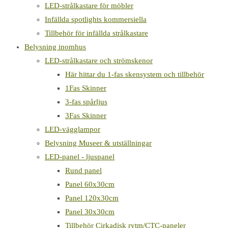
LED-strålkastare för möbler
Infällda spotlights kommersiella
Tillbehör för infällda strålkastare
Belysning inomhus
LED-strålkastare och strömskenor
Här hittar du 1-fas skensystem och tillbehör
1Fas Skinner
3-fas spårljus
3Fas Skinner
LED-vägglampor
Belysning Museer & utställningar
LED-panel - ljuspanel
Rund panel
Panel 60x30cm
Panel 120x30cm
Panel 30x30cm
Tillbehör Cirkadisk rytm/CTC-paneler