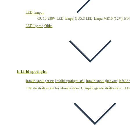
LED-lampor
GU10 230V LED-lampa
GU5.3 LED-lampa MR16 (12V)
E14
LED Lysrör
Olika
Infälld spotlight
Infälld spotlight vit
Infälld spotlight stål
Infälld spotlight svart
Infälld
Infällda strålkastare för utomhusbruk
Utanpåliggande strålkastare
LED-