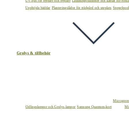
UV-ljus för reptiler och reptiler
Laddningsstationer och kablar för elbil
Upphöjda bäddar
Planteringslådor för trädgård och uteplats
Spegelpoo
Grolys & tillbehör
Microgree
Odlingslampor och Grolys-lampor
Samsung Quantum-kort
Mi