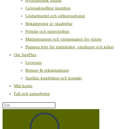
Hydroponisk odling
Grönsaksodling inomhus
Gödselmedel och odlingssubstrat
Bekämpning av skadedjur
Frötråg och miniväxthus
Mätinstrument och värmemattor för växter
Plantera frön för trädgården, växthuset och köket
Om SunFlux
Leverans
Returer & reklamationer
Sunflux kundtjänst och kontakt
Mitt konto
Fall och samarbeten
Sök
på
denna
webbplats