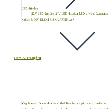
LED-drivdon
12V LED-drivdon
24V LED-drivdon
LED-drivdon konstant s
Kablar & DIV. ELEKTRISKA ARTIKLAR
Hem & Trädgård
Vägglampor för utomhusbruk
Sladdlösa lampor på batteri
Ljuskedjor -