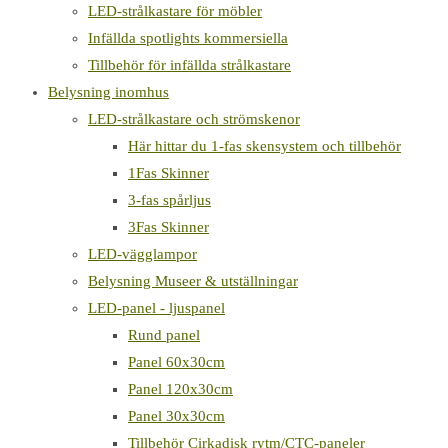
LED-strålkastare för möbler
Infällda spotlights kommersiella
Tillbehör för infällda strålkastare
Belysning inomhus
LED-strålkastare och strömskenor
Här hittar du 1-fas skensystem och tillbehör
1Fas Skinner
3-fas spårljus
3Fas Skinner
LED-vägglampor
Belysning Museer & utställningar
LED-panel - ljuspanel
Rund panel
Panel 60x30cm
Panel 120x30cm
Panel 30x30cm
Tillbehör Cirkadisk rytm/CTC-paneler