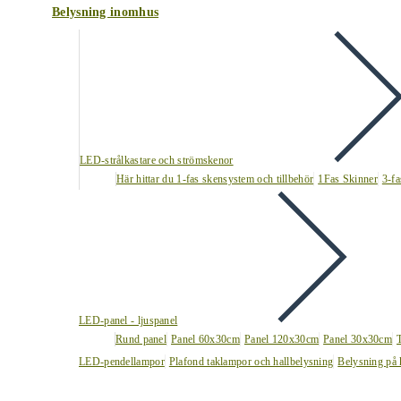
Belysning inomhus
LED-strålkastare och strömskenor
Här hittar du 1-fas skensystem och tillbehör
1Fas Skinner
3-fa
LED-panel - ljuspanel
Rund panel
Panel 60x30cm
Panel 120x30cm
Panel 30x30cm
LED-pendellampor
Plafond taklampor och hallbelysning
Belysning på 