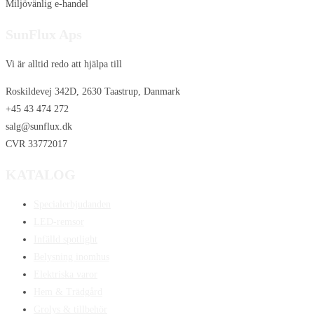
Miljövänlig e-handel
SunFlux Aps
Vi är alltid redo att hjälpa till
Roskildevej 342D, 2630 Taastrup, Danmark
+45 43 474 272
salg@sunflux.dk
CVR 33772017
KATALOG
Specialerbjudanden
LED-remsor
Infälld spotlight
Belysning inomhus
Elektriska varor
Hem & Trädgård
Grolys & tillbehör