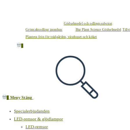
Gödselmedel och odlingssubstrat
Grönsaksodling inomhus
Big Plant Science Gödselmedel
Tillv
Plantera frön för trädgården, växthuset och köket
0
0
Meny
Stäng
Specialerbjudanden
LED-remsor & glödlampor
LED-remsor