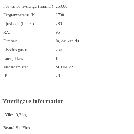
Förväntad livslängd (timmar):
25.000
Färgtemperatur (k):
2700
Ljusflöde (lumen):
280
RA:
95
Dimbar:
Ja, det kan du
Livstids garanti:
2 år
Energiklass:
F
MacAdam steg:
SCDM ≤2
IP:
20
Ytterligare information
Vikt
0,3 kg
Brand
SunFlux