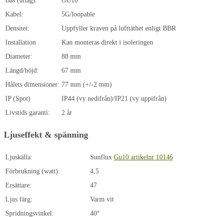
Bas (uttag):
GU10
Kabel:
5G/loopable
Densitet:
Uppfyller kraven på lufttäthet enligt BBR
Installation
Kan monteras direkt i isoleringen
Diameter:
88 mm
Längd/höjd:
67 mm
Hålets dimensioner:
77 mm (+/-2 mm)
IP (Spot)
IP44 (vy nedifrån)/IP21 (vy uppifrån)
Livstids garanti:
2 år
Ljuseffekt & spänning
Ljuskälla:
Sunflux
Gu10 artikelnr 10146
Förbrukning (watt):
4,5
Ersättare:
47
Ljus färg:
Varm vit
Spridningsvinkel:
40°