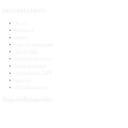
INFORMATION
Om oss
Kontakta oss
Leverans
Returer & reklamationer
Säker betalning
Villkor och anvisningar
Teknisk information
Integritetspolicy GDPR
Broschyrer
SEO-marknadsföring
Öppethållningstider:
Måndag:
8:00 - 15:00
Tisdag:
8:00 - 15:00