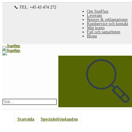
Hoppa
📞 TEL: +45 43 474 272
Om SunFlux
till
Leverans
Returer & reklamationer
innehållet
Kundservice och kontakt
Mitt konto
Fall och samarbeten
Blogg
Sök
på
denna
webbplats
Skicka
sökning
Startsida
Specialerbjudanden