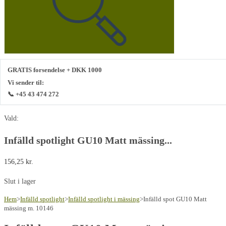
GRATIS forsendelse + DKK 1000
Vi sender til:
📞 +45 43 474 272
Vald:
Infälld spotlight GU10 Matt mässing...
156,25
kr.
Slut i lager
Hem
>
Infälld spotlight
>
Infälld spotlight i mässing
>
Infälld spot GU10 Matt
mässing m. 10146