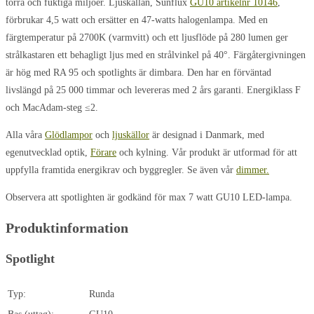
torra och fuktiga miljöer. Ljuskällan, Sunflux
GU10 artikelnr 10146
,
förbrukar 4,5 watt och ersätter en 47-watts halogenlampa. Med en
färgtemperatur på 2700K (varmvitt) och ett ljusflöde på 280 lumen ger
strålkastaren ett behagligt ljus med en strålvinkel på 40°. Färgåtergivningen
är hög med RA 95 och spotlights är dimbara. Den har en förväntad
livslängd på 25 000 timmar och levereras med 2 års garanti. Energiklass F
och MacAdam-steg ≤2.
Alla våra
Glödlampor
och
ljuskällor
är designad i Danmark, med
egenutvecklad optik,
Förare
och kylning. Vår produkt är utformad för att
uppfylla framtida energikrav och byggregler. Se även vår
dimmer.
Observera att spotlighten är godkänd för max 7 watt GU10 LED-lampa.
Produktinformation
Spotlight
Typ:
Runda