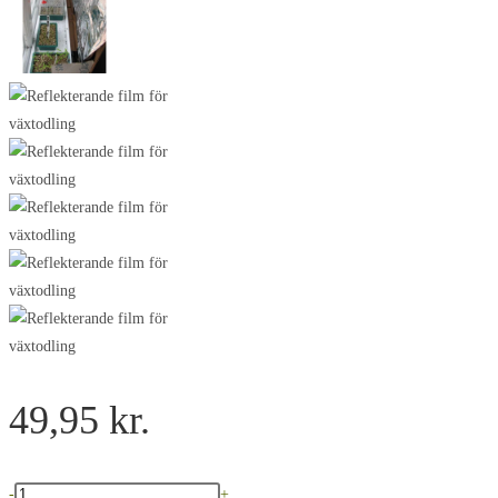
49,95
kr.
Reflekterende
-
+