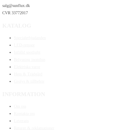
salg@sunflux.dk
CVR 33772017
KATALOG
Specialerbjudanden
LED-remsor
Infälld spotlight
Belysning inomhus
Elektriska varor
Hem & Trädgård
Grolys & tillbehör
INFORMATION
Om oss
Kontakta oss
Leverans
Returer & reklamationer