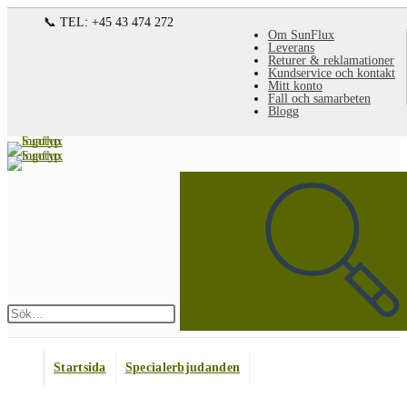
Hoppa
📞 TEL: +45 43 474 272
Om SunFlux
till
Leverans
Returer & reklamationer
innehållet
Kundservice och kontakt
Mitt konto
Fall och samarbeten
Blogg
Sök
på
denna
webbplats
Skicka
sökning
Startsida
Specialerbjudanden