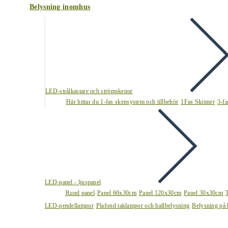
Belysning inomhus
LED-strålkastare och strömskenor
Här hittar du 1-fas skensystem och tillbehör
1Fas Skinner
3-fa
LED-panel - ljuspanel
Rund panel
Panel 60x30cm
Panel 120x30cm
Panel 30x30cm
LED-pendellampor
Plafond taklampor och hallbelysning
Belysning på 