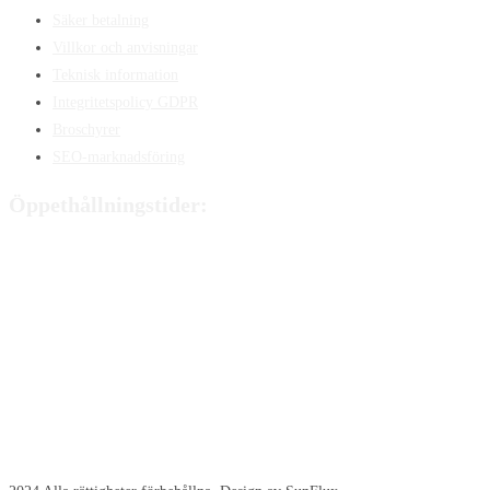
Säker betalning
Villkor och anvisningar
Teknisk information
Integritetspolicy GDPR
Broschyrer
SEO-marknadsföring
Öppethållningstider:
Måndag:
8:00 - 15:00
Tisdag:
8:00 - 15:00
Onsdag:
8:00 - 15:00
Torsdag:
8:00 - 15:00
Fredag:
8:00 – 14:40
Lördag:
Stängt
Söndag:
Stängt