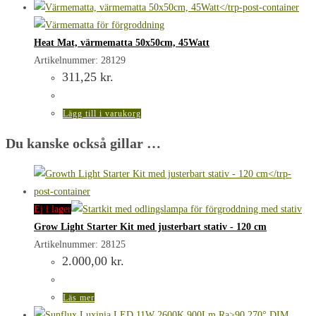
Heat Mat, värmematta 50x50cm, 45Watt
Artikelnummer: 28129
311,25
kr.
Lägg till i varukorg
Du kanske också gillar …
Ej i lager
Grow Light Starter Kit med justerbart stativ - 120 cm
Artikelnummer: 28125
2.000,00
kr.
Läs mer