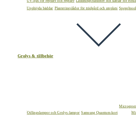
UV-ljus för reptiler och reptiler
Laddningsstationer och kablar för elbil
Upphöjda bäddar
Planteringslådor för trädgård och uteplats
Spegelpoo
Grolys & tillbehör
Microgree
Odlingslampor och Grolys-lampor
Samsung Quantum-kort
Mi