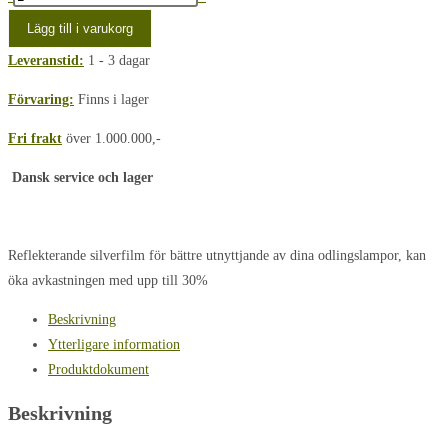
folie
Lägg till i varukorg
til
Leveranstid:
1 - 3 dagar
plante
dyrkning
Förvaring:
Finns i lager
120x210cm
Fri frakt
över 1.000.000,-
mängd
Dansk service och lager
Reflekterande silverfilm för bättre utnyttjande av dina odlingslampor, kan
öka avkastningen med upp till 30%
Beskrivning
Ytterligare information
Produktdokument
Beskrivning