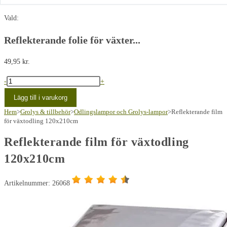
Vald:
Reflekterande folie för växter...
49,95
kr.
Reflekterende
-
+
folie
Lägg till i varukorg
til
Hem
>
Grolys & tillbehör
>
Odlingslampor och Grolys-lampor
>
Reflekterande film
plante
för växtodling 120x210cm
dyrkning
Reflekterande film för växtodling
120x210cm
120x210cm
mängd
Artikelnummer: 26068