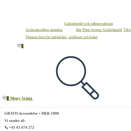
Gödselmedel och odlingssubstrat
Grönsaksodling inomhus
Big Plant Science Gödselmedel
Tillv
Plantera frön för trädgården, växthuset och köket
0
0
Meny
Stäng
GRATIS forsendelse + DKK 1000
Vi sender til:
📞 +45 43 474 272