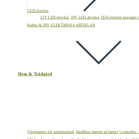
LED-drivdon
12V LED-drivdon
24V LED-drivdon
LED-drivdon konstant s
Kablar & DIV. ELEKTRISKA ARTIKLAR
Hem & Trädgård
Vägglampor för utomhusbruk
Sladdlösa lampor på batteri
Ljuskedjor -