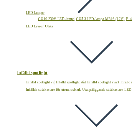
LED-lampor
GU10 230V LED-lampa
GU5.3 LED-lampa MR16 (12V)
E14
LED Lysrör
Olika
Infälld spotlight
Infälld spotlight vit
Infälld spotlight stål
Infälld spotlight svart
Infälld
Infällda strålkastare för utomhusbruk
Utanpåliggande strålkastare
LED-