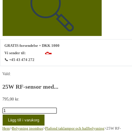
webbplats
GRATIS forsendelse + DKK 1000
Vi sender til:
📞 +45 43 474 272
Vald:
25W RF-sensor med...
795,00
kr.
25W
RF
Lägg till i varukorg
sensor
Hem
>
Belysning inomhus
>
Plafond taklampor och hallbelysning
>
25W RF-