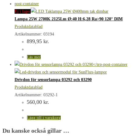
Ej i lager
Lampa 25W 2700K 2125Lm Ø:40 H:6,28 Ra>90 120° DIM
Produktdatablad
Artikelnummer: 03194
899,95
kr.
Läs mer
Drivdon för sensorlampa 03292 och 03290
Produktdatablad
Artikelnummer: 03292-1
560,00
kr.
Lägg till i varukorg
Du kanske också gillar …