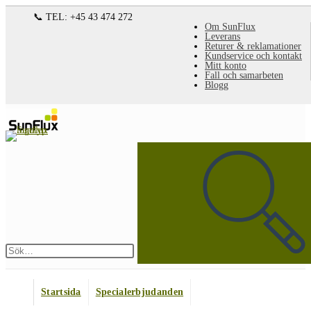
Hoppa
📞 TEL: +45 43 474 272
Om SunFlux
till
Leverans
Returer & reklamationer
innehållet
Kundservice och kontakt
Mitt konto
Fall och samarbeten
Blogg
Sök
på
denna
webbplats
Skicka
sökning
Startsida
Specialerbjudanden