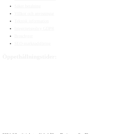
Säker betalning
Villkor och anvisningar
Teknisk information
Integritetspolicy GDPR
Broschyrer
SEO-marknadsföring
Öppethållningstider:
Måndag:
8:00 - 15:00
Tisdag:
8:00 - 15:00
Onsdag:
8:00 - 15:00
Torsdag:
8:00 - 15:00
Fredag:
8:00 – 14:40
Lördag:
Stängt
Söndag:
Stängt