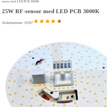
med
sensor med LED PCB 3000K
LED
25W RF-sensor med LED PCB 3000K
PCB
3000K
Artikelnummer: 03297
mängd