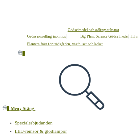
Gödselmedel och odlingssubstrat
Grönsaksodling inomhus
Big Plant Science Gödselmedel
Tillv
Plantera frön för trädgården, växthuset och köket
0
0
Meny
Stäng
Specialerbjudanden
LED-remsor & glödlampor