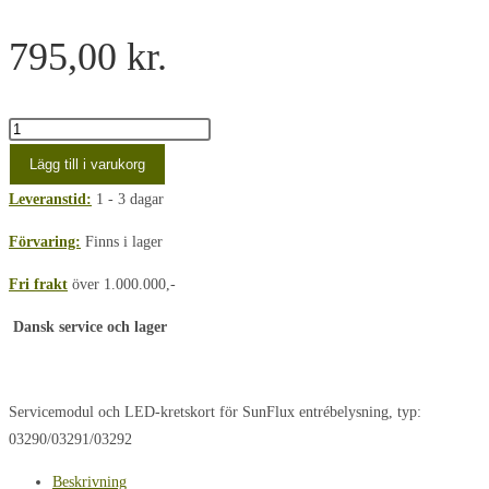
795,00
kr.
25W
RF
Lägg till i varukorg
sensor
Leveranstid:
1 - 3 dagar
med
LED
Förvaring:
Finns i lager
PCB
Fri frakt
över 1.000.000,-
3000K
mängd
Dansk service och lager
Servicemodul och LED-kretskort för SunFlux entrébelysning, typ:
03290/03291/03292
Beskrivning