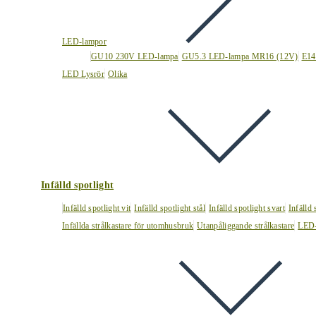
LED-lampor
GU10 230V LED-lampa
GU5.3 LED-lampa MR16 (12V)
E14
LED Lysrör
Olika
Infälld spotlight
Infälld spotlight vit
Infälld spotlight stål
Infälld spotlight svart
Infälld
Infällda strålkastare för utomhusbruk
Utanpåliggande strålkastare
LED-