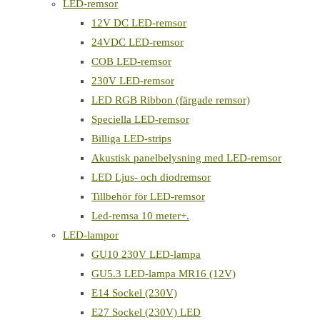
LED-remsor
12V DC LED-remsor
24VDC LED-remsor
COB LED-remsor
230V LED-remsor
LED RGB Ribbon (färgade remsor)
Speciella LED-remsor
Billiga LED-strips
Akustisk panelbelysning med LED-remsor
LED Ljus- och diodremsor
Tillbehör för LED-remsor
Led-remsa 10 meter+.
LED-lampor
GU10 230V LED-lampa
GU5.3 LED-lampa MR16 (12V)
E14 Sockel (230V)
E27 Sockel (230V) LED