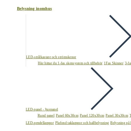
Belysning inomhus
LED-strålkastare och strömskenor
Här hittar du 1-fas skensystem och tillbehör
1Fas Skinner
3-fa
LED-panel - ljuspanel
Rund panel
Panel 60x30cm
Panel 120x30cm
Panel 30x30cm
LED-pendellampor
Plafond taklampor och hallbelysning
Belysning på 