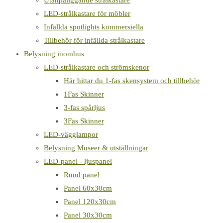
Utanpåliggande strålkastare
LED-strålkastare för möbler
Infällda spotlights kommersiella
Tillbehör för infällda strålkastare
Belysning inomhus
LED-strålkastare och strömskenor
Här hittar du 1-fas skensystem och tillbehör
1Fas Skinner
3-fas spårljus
3Fas Skinner
LED-vägglampor
Belysning Museer & utställningar
LED-panel - ljuspanel
Rund panel
Panel 60x30cm
Panel 120x30cm
Panel 30x30cm