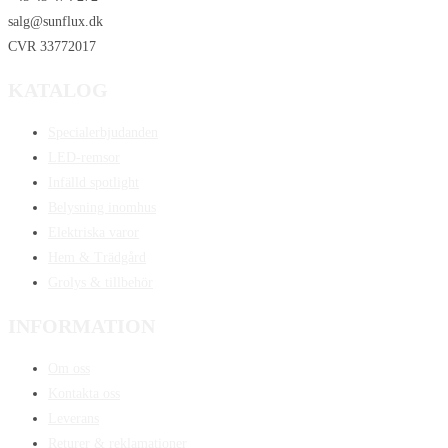
salg@sunflux.dk
CVR 33772017
KATALOG
Specialerbjudanden
LED-remsor
Infälld spotlight
Belysning inomhus
Elektriska varor
Hem & Trädgård
Grolys & tillbehör
INFORMATION
Om oss
Kontakta oss
Leverans
Returer & reklamationer