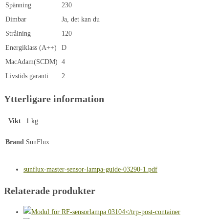
Spänning
230
Dimbar
Ja, det kan du
Strålning
120
Energiklass (A++)
D
MacAdam(SCDM)
4
Livstids garanti
2
Ytterligare information
Vikt
1 kg
Brand
SunFlux
sunflux-master-sensor-lampa-guide-03290-1.pdf
Relaterade produkter