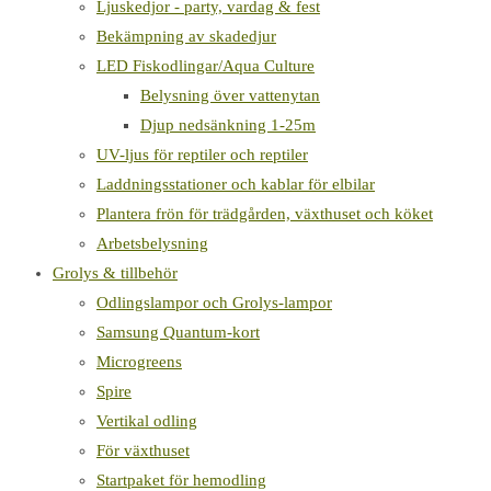
Ljuskedjor - party, vardag & fest
Bekämpning av skadedjur
LED Fiskodlingar/Aqua Culture
Belysning över vattenytan
Djup nedsänkning 1-25m
UV-ljus för reptiler och reptiler
Laddningsstationer och kablar för elbilar
Plantera frön för trädgården, växthuset och köket
Arbetsbelysning
Grolys & tillbehör
Odlingslampor och Grolys-lampor
Samsung Quantum-kort
Microgreens
Spire
Vertikal odling
För växthuset
Startpaket för hemodling