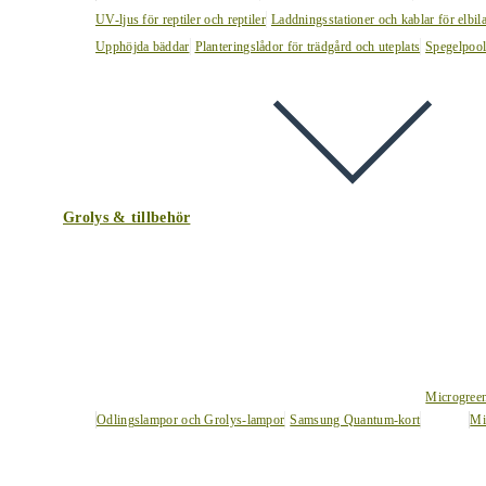
UV-ljus för reptiler och reptiler
Laddningsstationer och kablar för elbil
Upphöjda bäddar
Planteringslådor för trädgård och uteplats
Spegelpoo
Grolys & tillbehör
Microgree
Odlingslampor och Grolys-lampor
Samsung Quantum-kort
Mi