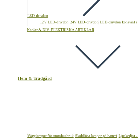
LED-drivdon
12V LED-drivdon
24V LED-drivdon
LED-drivdon konstant s
Kablar & DIV. ELEKTRISKA ARTIKLAR
Hem & Trädgård
Vägglampor för utomhusbruk
Sladdlösa lampor på batteri
Ljuskedjor -