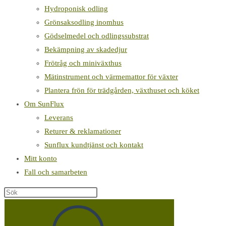
Hydroponisk odling
Grönsaksodling inomhus
Gödselmedel och odlingssubstrat
Bekämpning av skadedjur
Frötråg och miniväxthus
Mätinstrument och värmemattor för växter
Plantera frön för trädgården, växthuset och köket
Om SunFlux
Leverans
Returer & reklamationer
Sunflux kundtjänst och kontakt
Mitt konto
Fall och samarbeten
Sök
på
denna