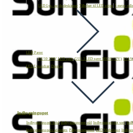
LED Lys- og diodeskinner
Tilbehør til LED strips
5 meter rull
LED Pærer
GU10 230V LED pære
GU5.3 LED pære MR16 (12V)
E14 S
LED Lysstofrør
Diverse
Indbygningsspot
Indbygningsspot hvid
Indbygningsspot stål
Indbygningsspot sort
Ind
Indbygningsspots udendørs
Påbygningsspots
LED Møbelspot
Indbygn