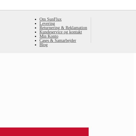
Om SunFlux
Levering
Returnering & Reklamation
Kundeservice og kontakt
Min Konto
Cases & Samarbejder
Blog