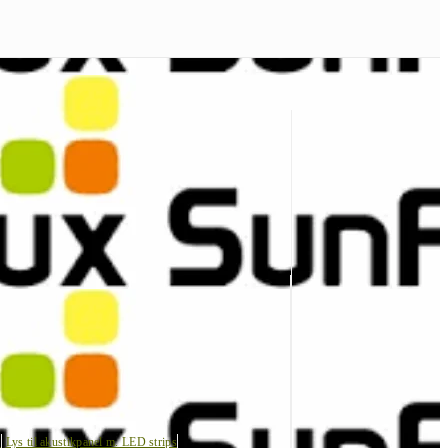
s
Lys til akustikpanel m. LED strips