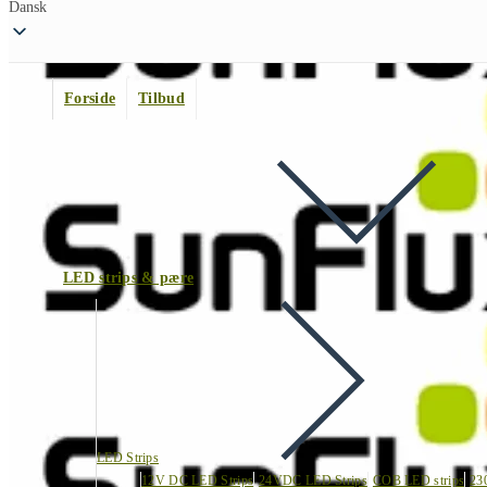
Dansk
Forside
Tilbud
LED strips & pære
LED Strips
12V DC LED Strips
24VDC LED Strips
COB LED strips
23