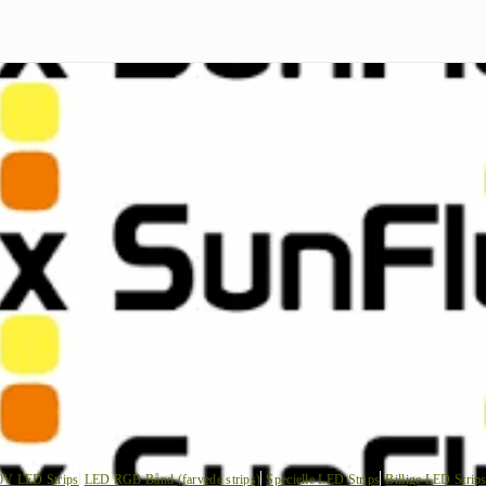
0V LED Strips
LED RGB Bånd (farvede strips)
Specielle LED Strips
Billige LED Strip