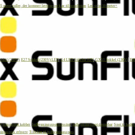
e
5 meter ruller, der kommer færdige og klar til installation
Led strip 10 meter+
okkel (230V)
E27 Sokkel (230V) LED
G4 LED Stift for 12V
GX53 Sokkel (230V)
E4
bygningsspot kobber
Indbygningsspot messing
Indbygningsspot dæmpbar
Spot til bade
ingsspots erhverv
Tilbehør til indbygningsspots