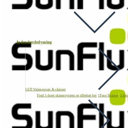
Indendørsbelysning
LED Skinnespots & skinner
Find 1-faset skinnesystem og tilbehør her
1Fase Skinner
3-fas