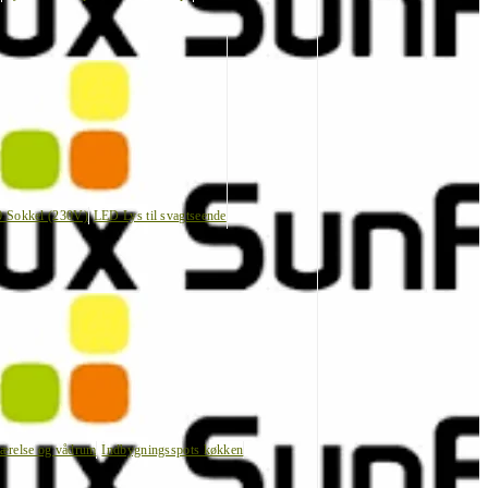
0 Sokkel (230V)
LED Lys til svagtseende
værelse og vådrum
Indbygningsspots køkken