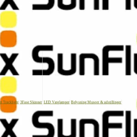
et Tracklight
3Fase Skinner
LED Væglamper
Belysning Museer & udstillinger