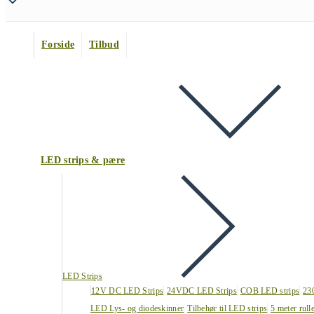
Forside
Tilbud
LED strips & pære
LED Strips
12V DC LED Strips
24VDC LED Strips
COB LED strips
23
LED Lys- og diodeskinner
Tilbehør til LED strips
5 meter rull