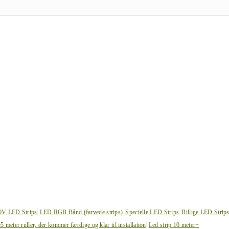
0V LED Strips
LED RGB Bånd (farvede strips)
Specielle LED Strips
Billige LED Strip
e
5 meter ruller, der kommer færdige og klar til installation
Led strip 10 meter+