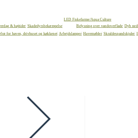
LED Fiskefarme/Aqua Culture
verdag & højtider
Skadedyrsbekæmpelse
Belysning over vandoverflade
Dyb ned
efrø for haven, drivhuset og køkkenet
Arbejdslamper
Havemøbler
Skraldespandskjuler
I