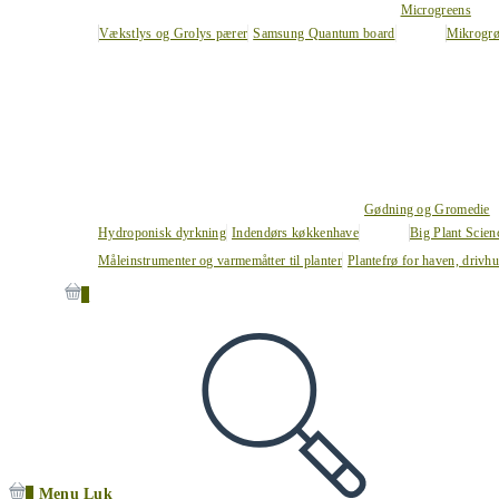
Microgreens
Vækstlys og Grolys pærer
Samsung Quantum board
Mikrogrø
Gødning og Gromedie
Hydroponisk dyrkning
Indendørs køkkenhave
Big Plant Scie
Måleinstrumenter og varmemåtter til planter
Plantefrø for haven, drivh
0
0
Menu
Luk