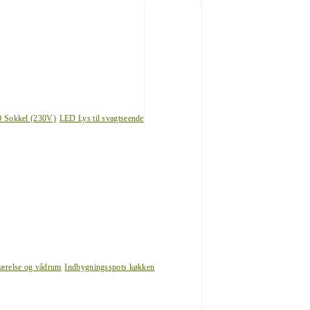
0 Sokkel (230V)
LED Lys til svagtseende
værelse og vådrum
Indbygningsspots køkken