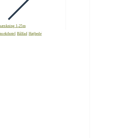
sænkning 1-25m
nsekthotel
Bålfad
Højbede