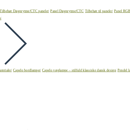
Tilbehør Døgnrytme/CTC paneler
Panel Døgnrytme/CTC
Tilbehør til paneler
Panel RG
g
terialer
Capelo bordlamper
Capelo væglampe – stilfuld klassiske dansk design
Pendel l