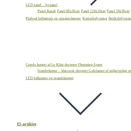
LED panel – lyspanel
Panel Rundt
Panel 60x30cm
Panel 120x30cm
Panel 30x30cm
Plafond loftlamper og opgangslamper
Kontorbelysning
Butiksbelysnin
Capelo lamper af Le Klint designer Flemming Agger
Standerlampe – klasssisk designet Gulvlampe af miljøvenlige ma
LED hallamper og spandelamper
El-artikler