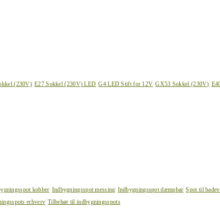
okkel (230V)
E27 Sokkel (230V) LED
G4 LED Stift for 12V
GX53 Sokkel (230V)
E4
bygningsspot kobber
Indbygningsspot messing
Indbygningsspot dæmpbar
Spot til bade
ingsspots erhverv
Tilbehør til indbygningsspots