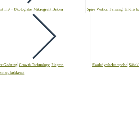
nt Frø – Økologiske
Mikrogrønt Bakker
Spire
Vertical Farming
Til drivh
nce Gødning
Growth Technology
Plagron
Skadedyrsbekæmpelse
Såbak
uset og køkkenet