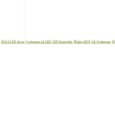
DALI LED driver
Lysdæmper til LED
LED Kontroller
Philips HUE
LK lysdæmper
N