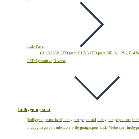
LED Pærer
GU10 230V LED pære
GU5.3 LED pære MR16 (12V)
E14 S
LED Lysstofrør
Diverse
Indbygningsspot
Indbygningsspot hvid
Indbygningsspot stål
Indbygningsspot sort
Ind
Indbygningsspots udendørs
Påbygningsspots
LED Møbelspot
Indbygn