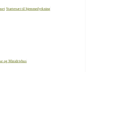
uset
Startersæt til hjemmedyrkning
ke og Minidrivhus