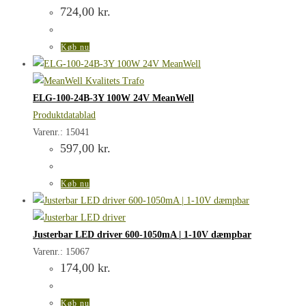
724,00
kr.
Køb nu
ELG-100-24B-3Y 100W 24V MeanWell
Produktdatablad
Varenr.: 15041
597,00
kr.
Køb nu
Justerbar LED driver 600-1050mA | 1-10V dæmpbar
Varenr.: 15067
174,00
kr.
Køb nu