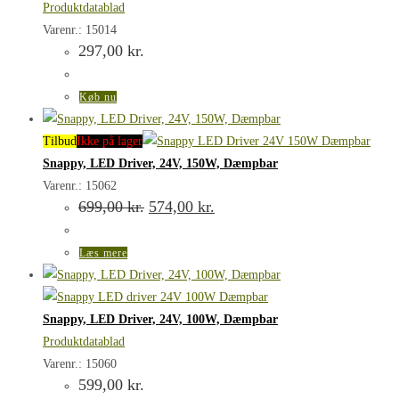
Produktdatablad
Varenr.: 15014
297,00
kr.
Køb nu
Tilbud
Ikke på lager
Snappy, LED Driver, 24V, 150W, Dæmpbar
Varenr.: 15062
Den
Den
699,00
kr.
574,00
kr.
oprindelige
aktuelle
pris
pris
var:
er:
Læs mere
699,00 kr..
574,00 kr..
Snappy, LED Driver, 24V, 100W, Dæmpbar
Produktdatablad
Varenr.: 15060
599,00
kr.