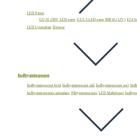
LED Pærer
GU10 230V LED pære
GU5.3 LED pære MR16 (12V)
E14 S
LED Lysstofrør
Diverse
Indbygningsspot
Indbygningsspot hvid
Indbygningsspot stål
Indbygningsspot sort
Ind
Indbygningsspots udendørs
Påbygningsspots
LED Møbelspot
Indbygn