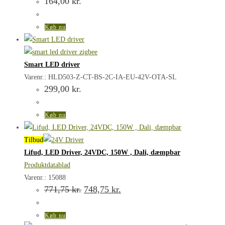
164,00
kr.
Køb nu
Smart LED driver
Varenr.: HLD503-Z-CT-BS-2C-IA-EU-42V-OTA-SL
299,00
kr.
Køb nu
Tilbud
Lifud, LED Driver, 24VDC, 150W , Dali, dæmpbar
Produktdatablad
Varenr.: 15088
Den
Den
771,75
kr.
748,75
kr.
oprindelige
aktuelle
pris
pris
var:
er:
Køb nu
771,75 kr..
748,75 kr..