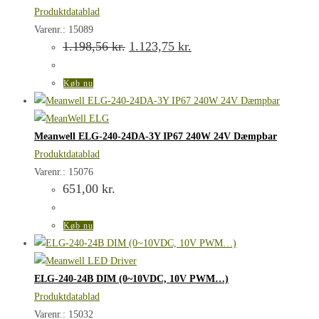
Produktdatablad
Varenr.: 15089
Den
Den
1.198,56
kr.
1.123,75
kr.
oprindelige
aktuelle
pris
pris
var:
er:
Køb nu
1.198,56 kr..
1.123,75 kr..
Meanwell ELG-240-24DA-3Y IP67 240W 24V Dæmpbar
Produktdatablad
Varenr.: 15076
651,00
kr.
Køb nu
ELG-240-24B DIM (0~10VDC, 10V PWM…)
Produktdatablad
Varenr.: 15032