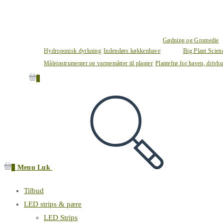
Gødning og Gromedie
Hydroponisk dyrkning
Indendørs køkkenhave
Big Plant Scie
Måleinstrumenter og varmemåtter til planter
Plantefrø for haven, drivh
0
0
Menu
Luk
Tilbud
LED strips & pære
LED Strips