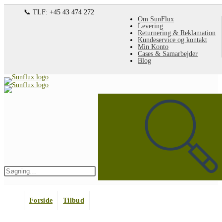
Spring
📞 TLF: +45 43 474 272
Om SunFlux
til
Levering
Returnering & Reklamation
indhold
Kundeservice og kontakt
Min Konto
Cases & Samarbejder
Blog
Søg
på
denne
hjemmeside
Indsend
søgning
Forside
Tilbud