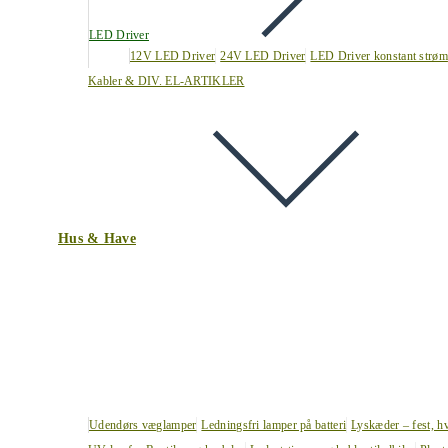
LED Driver
12V LED Driver
24V LED Driver
LED Driver konstant strøm
Kabler & DIV. EL-ARTIKLER
Hus & Have
Udendørs væglamper
Ledningsfri lamper på batteri
Lyskæder – fest, h