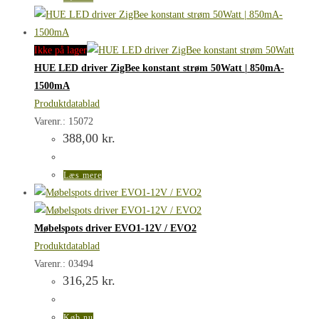
Ikke på lager
HUE LED driver ZigBee konstant strøm 50Watt | 850mA-
1500mA
Produktdatablad
Varenr.: 15072
388,00
kr.
Læs mere
Møbelspots driver EVO1-12V / EVO2
Produktdatablad
Varenr.: 03494
316,25
kr.
Køb nu