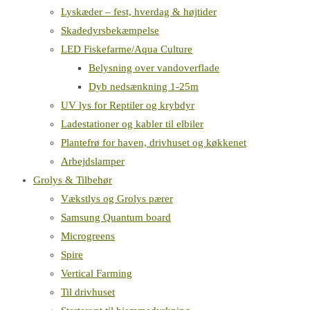
Lyskæder – fest, hverdag & højtider
Skadedyrsbekæmpelse
LED Fiskefarme/Aqua Culture
Belysning over vandoverflade
Dyb nedsænkning 1-25m
UV lys for Reptiler og krybdyr
Ladestationer og kabler til elbiler
Plantefrø for haven, drivhuset og køkkenet
Arbejdslamper
Grolys & Tilbehør
Vækstlys og Grolys pærer
Samsung Quantum board
Microgreens
Spire
Vertical Farming
Til drivhuset