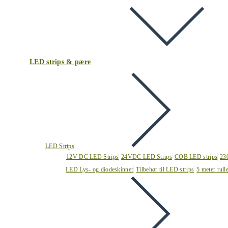
LED strips & pære
LED Strips
12V DC LED Strips
24VDC LED Strips
COB LED strips
23
LED Lys- og diodeskinner
Tilbehør til LED strips
5 meter rull