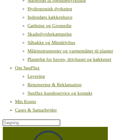
Startersæt til hjemmedyrkning
Hydroponisk dyrkning
Indendørs køkkenhave
Gødning og Gromedie
Skadedyrsbekæmpelse
Såbakke og Minidrivhus
Måleinstrumenter og varmemåtter til planter
Plantefrø for haven, drivhuset og køkkenet
Om SunFlux
Levering
Returnering & Reklamation
Sunflux kundeservice og kontakt
Min Konto
Cases & Samarbejder
Søg
på
denne