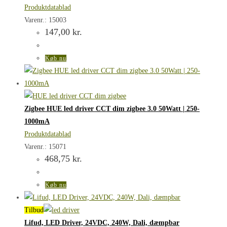
Produktdatablad
Varenr.: 15003
147,00
kr.
Køb nu
Zigbee HUE led driver CCT dim zigbee 3.0 50Watt | 250-
1000mA
Produktdatablad
Varenr.: 15071
468,75
kr.
Køb nu
Tilbud
Lifud, LED Driver, 24VDC, 240W, Dali, dæmpbar