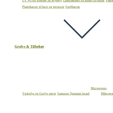
UV lys for Reptiler og krybdyr
Ladestationer og kabler til elbiler
Plant
Plantekasser til have og terrassen
Spejlbassin
Grolys & Tilbehør
Microgreens
Vækstlys og Grolys pærer
Samsung Quantum board
Mikrogrø