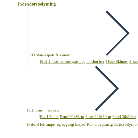
Indendørsbelysning
LED Skinnespots & skinner
Find 1-faset skinnesystem og tilbehør her
1Fase Skinner
3-fas
LED panel – lyspanel
Panel Rundt
Panel 60x30cm
Panel 120x30cm
Panel 30x30cm
Plafond loftlamper og opgangslamper
Kontorbelysning
Butiksbelysnin