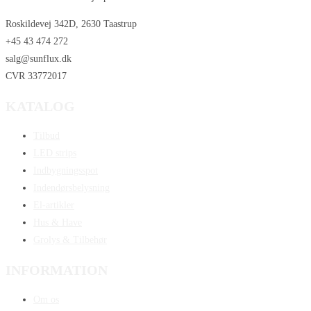
Roskildevej 342D, 2630 Taastrup
+45 43 474 272
salg@sunflux.dk
CVR 33772017
KATALOG
Tilbud
LED strips
Indbygningsspot
Indendørsbelysning
El-artikler
Hus & Have
Grolys & Tilbehør
INFORMATION
Om os