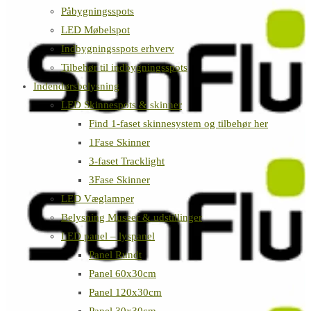
Påbygningsspots
LED Møbelspot
Indbygningsspots erhverv
Tilbehør til indbygningsspots
Indendørsbelysning
LED Skinnespots & skinner
Find 1-faset skinnesystem og tilbehør her
1Fase Skinner
3-faset Tracklight
3Fase Skinner
LED Væglamper
Belysning Museer & udstillinger
LED panel – lyspanel
Panel Rundt
Panel 60x30cm
Panel 120x30cm