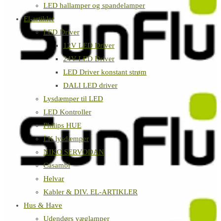
LED hallamper og spandelamper
El-artikler
LED Driver
12V LED Driver
24V LED Driver
LED Driver konstant strøm
DALI LED driver
Lysdæmper til LED
LED Kontroller
Philips HUE
LK lysdæmper
NIKO SERVODAN
Casambi
Helvar
Kabler & DIV. EL-ARTIKLER
Hus & Have
Udendørs væglamper