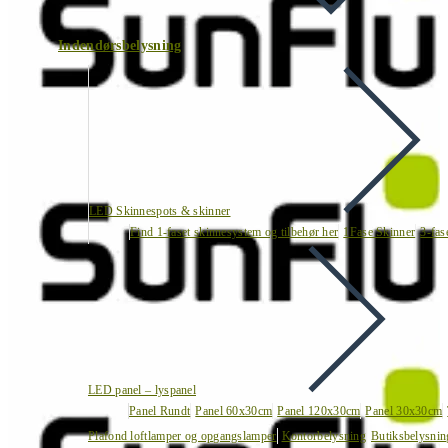
Indendørsbelysning
LED Skinnespots & skinner
Find 1-faset skinnesystem og tilbehør her
1Fase Skinner
3-fas
LED panel – lyspanel
Panel Rundt
Panel 60x30cm
Panel 120x30cm
Panel 30x30cm
Plafond loftlamper og opgangslamper
Kontorbelysning
Butiksbelysnin