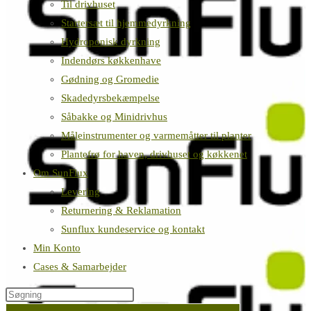
Til drivhuset
Startersæt til hjemmedyrkning
Hydroponisk dyrkning
Indendørs køkkenhave
Gødning og Gromedie
Skadedyrsbekæmpelse
Såbakke og Minidrivhus
Måleinstrumenter og varmemåtter til planter
Plantefrø for haven, drivhuset og køkkenet
Om SunFlux
Levering
Returnering & Reklamation
Sunflux kundeservice og kontakt
Min Konto
Cases & Samarbejder
Søg