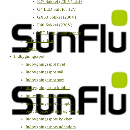
E27 Sokkel (230V) LED
G4 LED Stift for 12V
GX53 Sokkel (230V)
E40 Sokkel (230V)
LED Lys til svagtseende
LED Lysstofrør
Diverse
Indbygningsspot
Indbygningsspot hvid
Indbygningsspot stål
Indbygningsspot sort
Indbygningsspot kobber
Indbygningsspot messing
Indbygningsspot dæmpbar
Spot til badeværelse og vådrum
Indbygningsspots køkken
Indbygningsspots udendørs