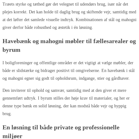
Træets styrke og tæthed gør det velegnet til udendørs brug, især når det
plejes korrekt. Det kan holde til daglig brug og skiftende vejr, samtidig med
at det løfter det samlede visuelle indtryk. Kombinationen af stål og mahogni
giver derfor både robusthed og æstetik i én løsning.
Havebænk og mahogni møbler til fællesarealer og
byrum
I boligforeninger og offentlige områder er det vigtigt at vælge møbler, der
både er slidstærke og bidrager positivt til omgivelserne. En havebænk i stål
og mahogni egner sig godt til opholdsrum, indgange, stier og gårdhaver.
Den inviterer til ophold og samvær, samtidig med at den giver et mere
gennemført udtryk. I byrum stilles der høje krav til materialer, og her er
denne type bænk en solid løsning, der kan modstå både vejr og hyppig
brug.
En løsning til både private og professionelle
miljøer