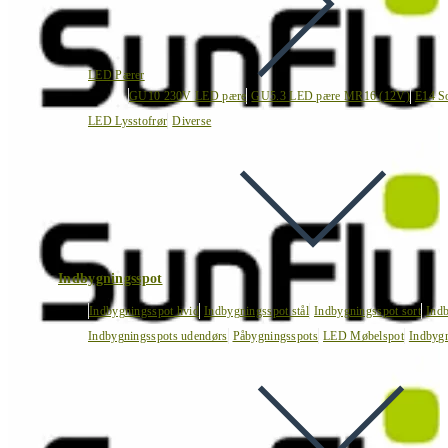
LED Pærer
GU10 230V LED pære
GU5.3 LED pære MR16 (12V)
E14 S
LED Lysstofrør
Diverse
Indbygningsspot
Indbygningsspot hvid
Indbygningsspot stål
Indbygningsspot sort
Ind
Indbygningsspots udendørs
Påbygningsspots
LED Møbelspot
Indbygn