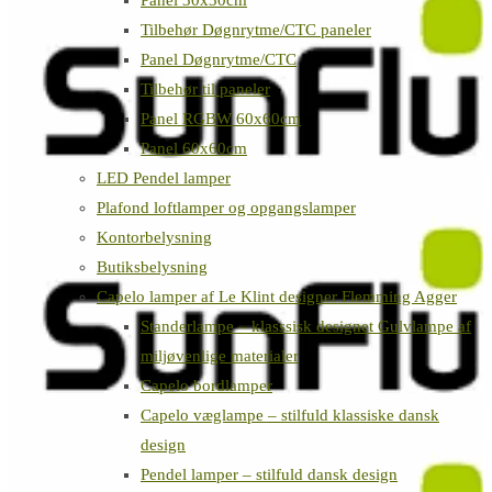
Panel 30x30cm
Tilbehør Døgnrytme/CTC paneler
Panel Døgnrytme/CTC
Tilbehør til paneler
Panel RGBW 60x60cm
Panel 60x60cm
LED Pendel lamper
Plafond loftlamper og opgangslamper
Kontorbelysning
Butiksbelysning
Capelo lamper af Le Klint designer Flemming Agger
Standerlampe – klasssisk designet Gulvlampe af
miljøvenlige materialer
Capelo bordlamper
Capelo væglampe – stilfuld klassiske dansk
design
Pendel lamper – stilfuld dansk design