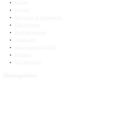
Kontakt
Levering
Returnering & Reklamation
Sikker betaling
Handelsbetingelser
Teknisk info
Persondatapolitik GDPR
Brochurer
SEO Marketing
Åbningstider:
Mandag:
8:00 – 15:00
Tirsdag:
8:00 – 15:00
Onsdag:
8:00 – 15:00
Torsdag:
8:00 – 15:00
Fredag:
8.00 – 14:40
Lørdag:
Lukket