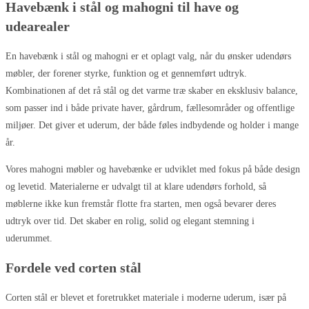
Havebænk i stål og mahogni til have og
udearealer
En havebænk i stål og mahogni er et oplagt valg, når du ønsker udendørs
møbler, der forener styrke, funktion og et gennemført udtryk.
Kombinationen af det rå stål og det varme træ skaber en eksklusiv balance,
som passer ind i både private haver, gårdrum, fællesområder og offentlige
miljøer. Det giver et uderum, der både føles indbydende og holder i mange
år.
Vores mahogni møbler og havebænke er udviklet med fokus på både design
og levetid. Materialerne er udvalgt til at klare udendørs forhold, så
møblerne ikke kun fremstår flotte fra starten, men også bevarer deres
udtryk over tid. Det skaber en rolig, solid og elegant stemning i
uderummet.
Fordele ved corten stål
Corten stål er blevet et foretrukket materiale i moderne uderum, især på