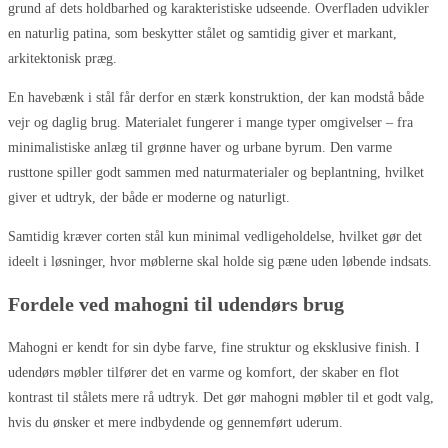
grund af dets holdbarhed og karakteristiske udseende. Overfladen udvikler
en naturlig patina, som beskytter stålet og samtidig giver et markant,
arkitektonisk præg.
En havebænk i stål får derfor en stærk konstruktion, der kan modstå både
vejr og daglig brug. Materialet fungerer i mange typer omgivelser – fra
minimalistiske anlæg til grønne haver og urbane byrum. Den varme
rusttone spiller godt sammen med naturmaterialer og beplantning, hvilket
giver et udtryk, der både er moderne og naturligt.
Samtidig kræver corten stål kun minimal vedligeholdelse, hvilket gør det
ideelt i løsninger, hvor møblerne skal holde sig pæne uden løbende indsats.
Fordele ved mahogni til udendørs brug
Mahogni er kendt for sin dybe farve, fine struktur og eksklusive finish. I
udendørs møbler tilfører det en varme og komfort, der skaber en flot
kontrast til stålets mere rå udtryk. Det gør mahogni møbler til et godt valg,
hvis du ønsker et mere indbydende og gennemført uderum.