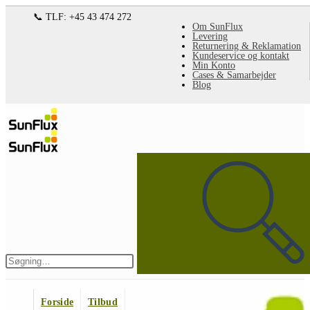
Spring
📞 TLF: +45 43 474 272
Om SunFlux
til
Levering
Returnering & Reklamation
indhold
Kundeservice og kontakt
Min Konto
Cases & Samarbejder
Blog
Søg
på
denne
hjemmeside
Indsend
søgning
Forside
Tilbud