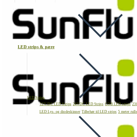
LED strips & pære
LED Strips
12V DC LED Strips
24VDC LED Strips
COB LED strips
23
LED Lys- og diodeskinner
Tilbehør til LED strips
5 meter rull