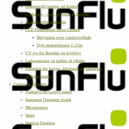
Ledningsfri lamper på batteri
Lyskæder – fest, hverdag & højtider
Skadedyrsbekæmpelse
LED Fiskefarme/Aqua Culture
Belysning over vandoverflade
Dyb nedsænkning 1-25m
UV lys for Reptiler og krybdyr
Ladestationer og kabler til elbiler
Plantefrø for haven, drivhuset og køkkenet
Arbejdslamper
Grolys & Tilbehør
Vækstlys og Grolys pærer
Samsung Quantum board
Microgreens
Spire
Vertical Farming