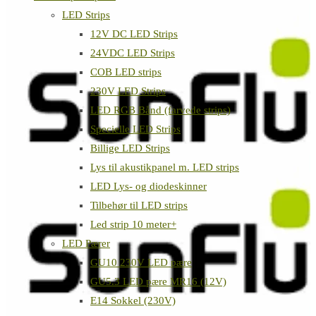
LED Strips
12V DC LED Strips
24VDC LED Strips
COB LED strips
230V LED Strips
LED RGB Bånd (farvede strips)
Specielle LED Strips
Billige LED Strips
Lys til akustikpanel m. LED strips
LED Lys- og diodeskinner
Tilbehør til LED strips
Led strip 10 meter+
LED Pærer
GU10 230V LED pære
GU5.3 LED pære MR16 (12V)
E14 Sokkel (230V)