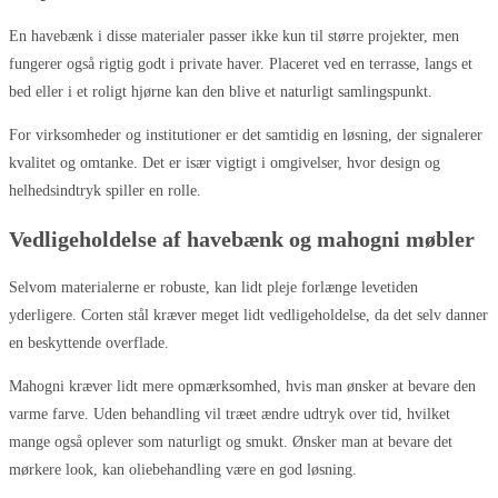
En havebænk i disse materialer passer ikke kun til større projekter, men
fungerer også rigtig godt i private haver. Placeret ved en terrasse, langs et
bed eller i et roligt hjørne kan den blive et naturligt samlingspunkt.
For virksomheder og institutioner er det samtidig en løsning, der signalerer
kvalitet og omtanke. Det er især vigtigt i omgivelser, hvor design og
helhedsindtryk spiller en rolle.
Vedligeholdelse af havebænk og mahogni møbler
Selvom materialerne er robuste, kan lidt pleje forlænge levetiden
yderligere. Corten stål kræver meget lidt vedligeholdelse, da det selv danner
en beskyttende overflade.
Mahogni kræver lidt mere opmærksomhed, hvis man ønsker at bevare den
varme farve. Uden behandling vil træet ændre udtryk over tid, hvilket
mange også oplever som naturligt og smukt. Ønsker man at bevare det
mørkere look, kan oliebehandling være en god løsning.