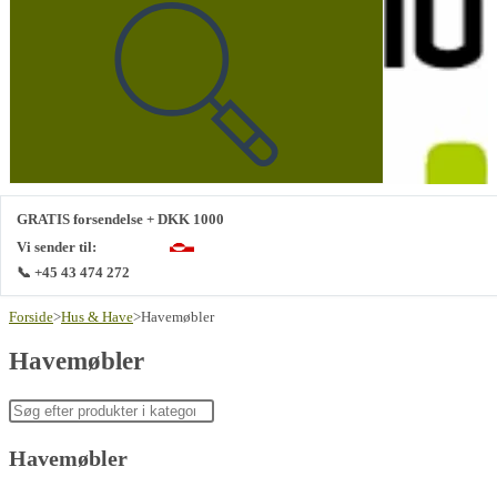
på
denne
hjemmeside
GRATIS forsendelse + DKK 1000
Vi sender til:
📞 +45 43 474 272
Forside
>
Hus & Have
>
Havemøbler
Havemøbler
Havemøbler