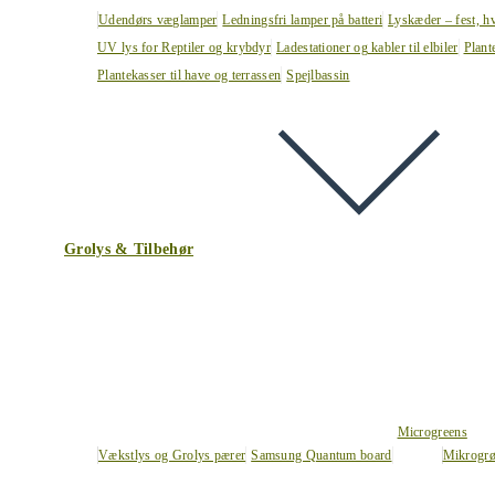
Udendørs væglamper
Ledningsfri lamper på batteri
Lyskæder – fest, h
UV lys for Reptiler og krybdyr
Ladestationer og kabler til elbiler
Plant
Plantekasser til have og terrassen
Spejlbassin
Grolys & Tilbehør
Microgreens
Vækstlys og Grolys pærer
Samsung Quantum board
Mikrogrø