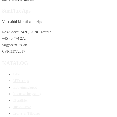
SunFlux Aps
Vi er altid klar til at hjælpe
Roskildevej 342D, 2630 Taastrup
+45 43 474 272
salg@sunflux.dk
CVR 33772017
KATALOG
Tilbud
LED strips
Indbygningsspot
Indendørsbelysning
El-artikler
Hus & Have
Grolys & Tilbehør