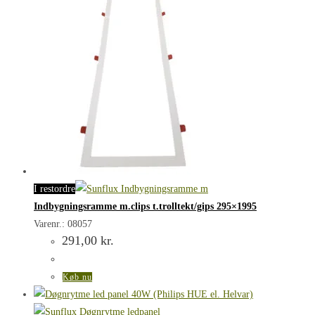
I restordre
Indbygningsramme m.clips t.trolltekt/gips 295×1995
Varenr.: 08057
291,00
kr.
Køb nu