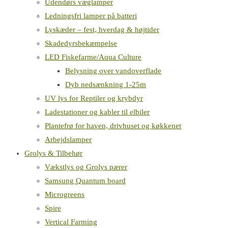
Udendørs væglamper
Ledningsfri lamper på batteri
Lyskæder – fest, hverdag & højtider
Skadedyrsbekæmpelse
LED Fiskefarme/Aqua Culture
Belysning over vandoverflade
Dyb nedsænkning 1-25m
UV lys for Reptiler og krybdyr
Ladestationer og kabler til elbiler
Plantefrø for haven, drivhuset og køkkenet
Arbejdslamper
Grolys & Tilbehør
Vækstlys og Grolys pærer
Samsung Quantum board
Microgreens
Spire
Vertical Farming