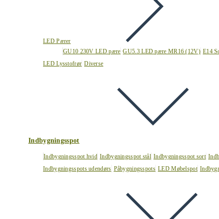
LED Pærer
GU10 230V LED pære
GU5.3 LED pære MR16 (12V)
E14 S
LED Lysstofrør
Diverse
Indbygningsspot
Indbygningsspot hvid
Indbygningsspot stål
Indbygningsspot sort
Ind
Indbygningsspots udendørs
Påbygningsspots
LED Møbelspot
Indbygn