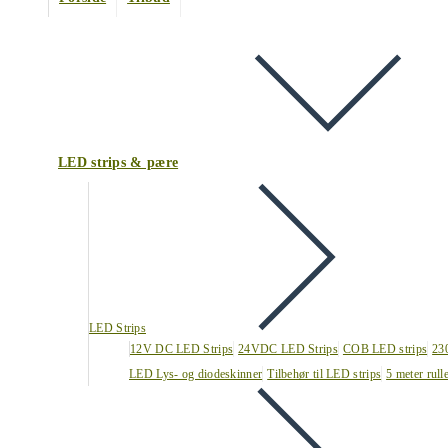
LED strips & pære
LED Strips
12V DC LED Strips
24VDC LED Strips
COB LED strips
23
LED Lys- og diodeskinner
Tilbehør til LED strips
5 meter rull