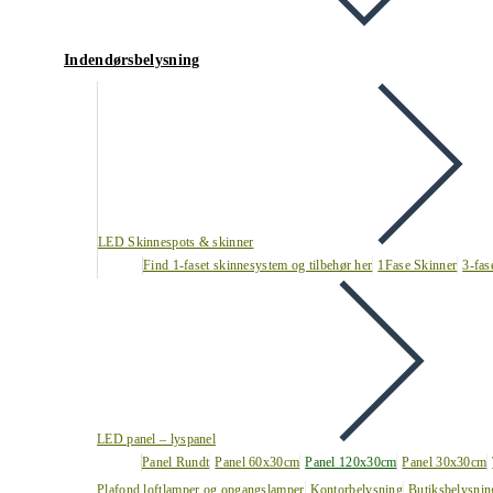
Indendørsbelysning
LED Skinnespots & skinner
Find 1-faset skinnesystem og tilbehør her
1Fase Skinner
3-fas
LED panel – lyspanel
Panel Rundt
Panel 60x30cm
Panel 120x30cm
Panel 30x30cm
Plafond loftlamper og opgangslamper
Kontorbelysning
Butiksbelysnin