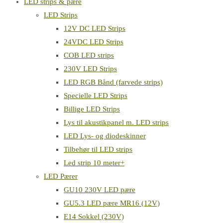
LED strips & pære
LED Strips
12V DC LED Strips
24VDC LED Strips
COB LED strips
230V LED Strips
LED RGB Bånd (farvede strips)
Specielle LED Strips
Billige LED Strips
Lys til akustikpanel m. LED strips
LED Lys- og diodeskinner
Tilbehør til LED strips
Led strip 10 meter+
LED Pærer
GU10 230V LED pære
GU5.3 LED pære MR16 (12V)
E14 Sokkel (230V)