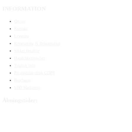
INFORMATION
Om os
Kontakt
Levering
Returnering & Reklamation
Sikker betaling
Handelsbetingelser
Teknisk info
Persondatapolitik GDPR
Brochurer
SEO Marketing
Åbningstider:
Mandag:
8:00 – 15:00
Tirsdag:
8:00 – 15:00
Onsdag:
8:00 – 15:00