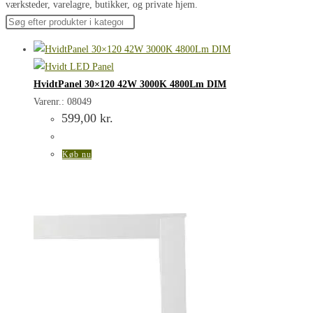
værksteder, varelagre, butikker, og private hjem.
HvidtPanel 30×120 42W 3000K 4800Lm DIM
Varenr.: 08049
599,00
kr.
Køb nu