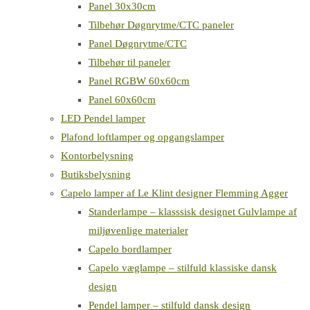
Panel 30x30cm
Tilbehør Døgnrytme/CTC paneler
Panel Døgnrytme/CTC
Tilbehør til paneler
Panel RGBW 60x60cm
Panel 60x60cm
LED Pendel lamper
Plafond loftlamper og opgangslamper
Kontorbelysning
Butiksbelysning
Capelo lamper af Le Klint designer Flemming Agger
Standerlampe – klasssisk designet Gulvlampe af
miljøvenlige materialer
Capelo bordlamper
Capelo væglampe – stilfuld klassiske dansk
design
Pendel lamper – stilfuld dansk design