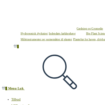
Gødning og Gromedie
Hydroponisk dyrkning
Indendørs køkkenhave
Big Plant Scie
Måleinstrumenter og varmemåtter til planter
Plantefrø for haven, drivh
0
0
Menu
Luk
Tilbud