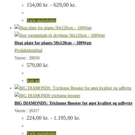
Prisinterval:
154,00
kr.
-
629,00
kr.
154,00 kr.
til
629,00 kr.
Dette
Vælg muligheder
vare
har
flere
Heat plate for plants 50x120cm – 100Watt
varianter.
Produktdatablad
Mulighederne
Varenr.: 28010
579,00
kr.
kan
vælges
på
Køb nu
varesiden
BIG DIAMONDS: Trichome Booster for øget kvalitet og udbytte
Varenr.: 26117
Prisinterval:
224,00
kr.
-
1.195,00
kr.
224,00 kr.
til
1.195,00 kr.
Dette
Vælg muligheder