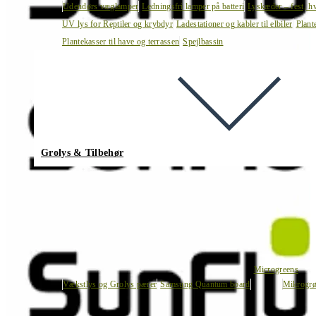
Udendørs væglamper
Ledningsfri lamper på batteri
Lyskæder – fest, h
UV lys for Reptiler og krybdyr
Ladestationer og kabler til elbiler
Plant
Plantekasser til have og terrassen
Spejlbassin
Grolys & Tilbehør
Microgreens
Vækstlys og Grolys pærer
Samsung Quantum board
Mikrogrø