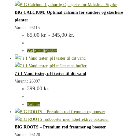
varesiden
BIG CALCIUM: Optimal calcium for sundere og stærkere
planter
Varenr.: 26115
Prisinterval:
85,00
kr.
-
345,00
kr.
85,00 kr.
til
345,00 kr.
Dette
Vælg muligheder
vare
har
flere
7 i 1 Vand tester, pH tester til dit vand
varianter.
Varenr.: 26097
399,00
kr.
Mulighederne
kan
vælges
Køb nu
på
varesiden
BIG ROOTS – Premium rod fremmer og booster
Varenr.: 26120