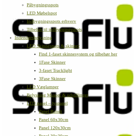
Påbygningsspots
LED Møbelspot
Indbygningsspots erhverv
Tilbehør til indbygningsspots
Indendørsbelysning
LED Skinnespots & skinner
Find 1-faset skinnesystem og tilbehør her
1Fase Skinner
3-faset Tracklight
3Fase Skinner
LED Væglamper
Belysning Museer & udstillinger
LED panel – lyspanel
Panel Rundt
Panel 60x30cm
Panel 120x30cm