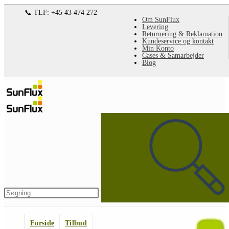
Spring
📞 TLF: +45 43 474 272
Om SunFlux
til
Levering
Returnering & Reklamation
indhold
Kundeservice og kontakt
Min Konto
Cases & Samarbejder
Blog
Søg
på
denne
hjemmeside
Indsend
søgning
Forside
Tilbud