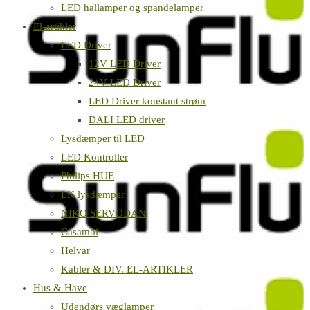
LED hallamper og spandelamper
El-artikler
LED Driver
12V LED Driver
24V LED Driver
LED Driver konstant strøm
DALI LED driver
Lysdæmper til LED
LED Kontroller
Philips HUE
LK lysdæmper
NIKO SERVODAN
Casambi
Helvar
Kabler & DIV. EL-ARTIKLER
Hus & Have
Udendørs væglamper