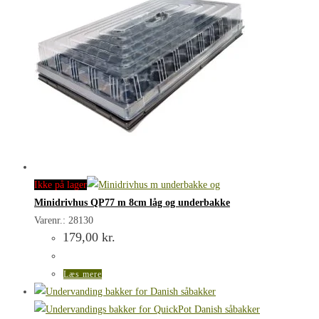
Ikke på lager
Minidrivhus QP77 m 8cm låg og underbakke
Varenr.: 28130
179,00
kr.
Læs mere