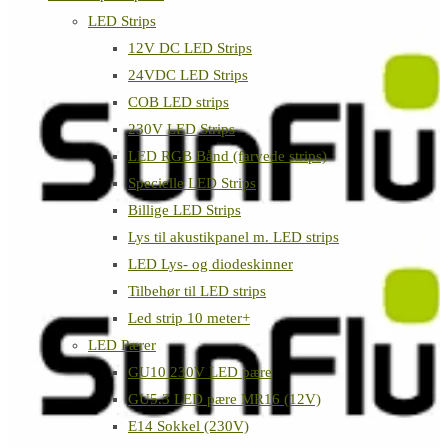
LED Strips
12V DC LED Strips
24VDC LED Strips
COB LED strips
230V LED Strips
LED RGB Bånd (farvede strips)
Specielle LED Strips
Billige LED Strips
Lys til akustikpanel m. LED strips
LED Lys- og diodeskinner
Tilbehør til LED strips
Led strip 10 meter+
LED Pærer
GU10 230V LED pære
GU5.3 LED pære MR16 (12V)
E14 Sokkel (230V)