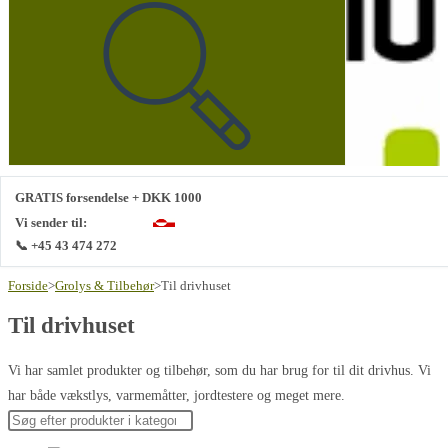
på
denne
hjemmeside
GRATIS forsendelse + DKK 1000
Vi sender til:
📞 +45 43 474 272
Forside
>
Grolys & Tilbehør
>
Til drivhuset
Til drivhuset
Vi har samlet produkter og tilbehør, som du har brug for til dit drivhus. Vi
har både vækstlys, varmemåtter, jordtestere og meget mere.