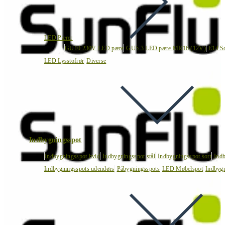
LED Pærer
GU10 230V LED pære
GU5.3 LED pære MR16 (12V)
E14 S
LED Lysstofrør
Diverse
Indbygningsspot
Indbygningsspot hvid
Indbygningsspot stål
Indbygningsspot sort
Ind
Indbygningsspots udendørs
Påbygningsspots
LED Møbelspot
Indbygn