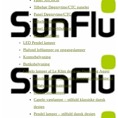
Panel 30x30cm
Tilbehør Døgnrytme/CTC paneler
Panel Døgnrytme/CTC
Tilbehør til paneler
Panel RGBW 60x60cm
Panel 60x60cm
LED Pendel lamper
Plafond loftlamper og opgangslamper
Kontorbelysning
Butiksbelysning
Capelo lamper af Le Klint designer Flemming Agger
Standerlampe – klasssisk designet Gulvlampe af
miljøvenlige materialer
Capelo bordlamper
Capelo væglampe – stilfuld klassiske dansk
design
Pendel lamper – stilfuld dansk design