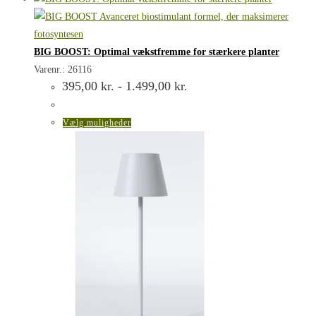
har
flere
varianter.
BIG BOOST: Optimal vækstfremme for stærkere planter
Mulighederne
Varenr.: 26116
Prisinterval:
395,00
kr.
-
1.499,00
kr.
kan
395,00 kr.
vælges
til
1.499,00 kr.
på
Dette
Vælg muligheder
varesiden
vare
har
flere
varianter.
Mulighederne
kan
vælges
på
varesiden