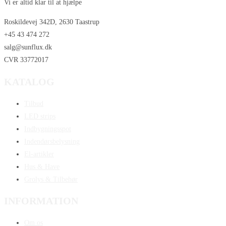
Vi er altid klar til at hjælpe
Roskildevej 342D, 2630 Taastrup
+45 43 474 272
salg@sunflux.dk
CVR 33772017
KATALOG
Tilbud
LED strips
Indbygningsspot
Indendørsbelysning
El-artikler
Hus & Have
Grolys & Tilbehør
INFORMATION
Om os