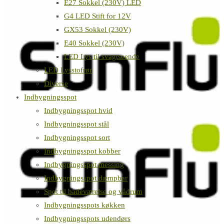
E27 Sokkel (230V) LED
G4 LED Stift for 12V
GX53 Sokkel (230V)
E40 Sokkel (230V)
LED Lys til svagtseende
LED Lysstofrør
Diverse
Indbygningsspot
Indbygningsspot hvid
Indbygningsspot stål
Indbygningsspot sort
Indbygningsspot kobber
Indbygningsspot messing
Indbygningsspot dæmpbar
Spot til badeværelse og vådrum
Indbygningsspots køkken
Indbygningsspots udendørs