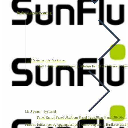
Indendørsbelysning
LED Skinnespots & skinner
Find 1-faset skinnesystem og tilbehør her
1Fase Skinner
3-fas
LED panel – lyspanel
Panel Rundt
Panel 60x30cm
Panel 120x30cm
Panel 30x30cm
Plafond loftlamper og opgangslamper
Kontorbelysning
Butiksbelysnin