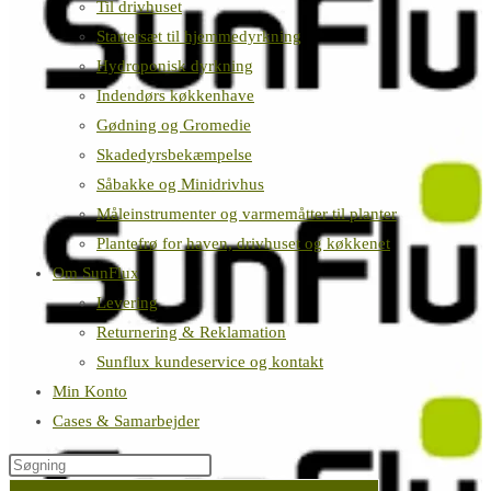
Til drivhuset
Startersæt til hjemmedyrkning
Hydroponisk dyrkning
Indendørs køkkenhave
Gødning og Gromedie
Skadedyrsbekæmpelse
Såbakke og Minidrivhus
Måleinstrumenter og varmemåtter til planter
Plantefrø for haven, drivhuset og køkkenet
Om SunFlux
Levering
Returnering & Reklamation
Sunflux kundeservice og kontakt
Min Konto
Cases & Samarbejder
Søg