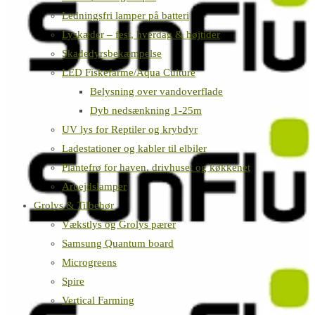
Ledningsfri lamper på batteri
Lyskæder – fest, hverdag & højtider
Skadedyrsbekæmpelse
LED Fiskefarme/Aqua Culture
Belysning over vandoverflade
Dyb nedsænkning 1-25m
UV lys for Reptiler og krybdyr
Ladestationer og kabler til elbiler
Plantefrø for haven, drivhuset og køkkenet
Arbejdslamper
Grolys & Tilbehør
Vækstlys og Grolys pærer
Samsung Quantum board
Microgreens
Spire
Vertical Farming