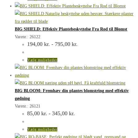
vare
har
flere
varianter.
BIG SHIELD: Effektiv Plantebeskyttelse Fra Rod til Blomst
Mulighederne
Varenr.: 26122
Prisinterval:
194,00
kr.
-
795,00
kr.
kan
194,00 kr.
vælges
til
795,00 kr.
på
Dette
Vælg muligheder
varesiden
vare
har
flere
varianter.
BIG BLOOM: Fremhæv din plantes blomstring med effektiv
Mulighederne
gødning
kan
Varenr.: 26121
Prisinterval:
85,00
kr.
-
345,00
kr.
vælges
85,00 kr.
på
til
345,00 kr.
varesiden
Dette
Vælg muligheder
vare