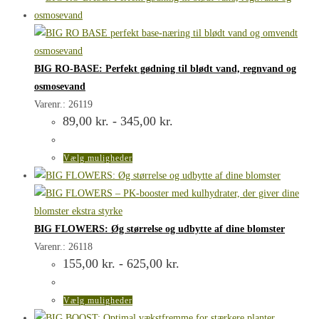
har
flere
varianter.
Mulighederne
BIG RO-BASE: Perfekt gødning til blødt vand, regnvand og
kan
osmosevand
vælges
Varenr.: 26119
Prisinterval:
89,00
kr.
-
345,00
kr.
på
89,00 kr.
varesiden
til
345,00 kr.
Dette
Vælg muligheder
vare
har
flere
varianter.
BIG FLOWERS: Øg størrelse og udbytte af dine blomster
Mulighederne
Varenr.: 26118
Prisinterval:
155,00
kr.
-
625,00
kr.
kan
155,00 kr.
vælges
til
625,00 kr.
på
Dette
Vælg muligheder
varesiden
vare