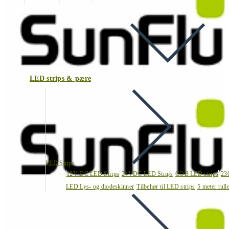
LED strips & pære
LED Strips
12V DC LED Strips
24VDC LED Strips
COB LED strips
23
LED Lys- og diodeskinner
Tilbehør til LED strips
5 meter rull