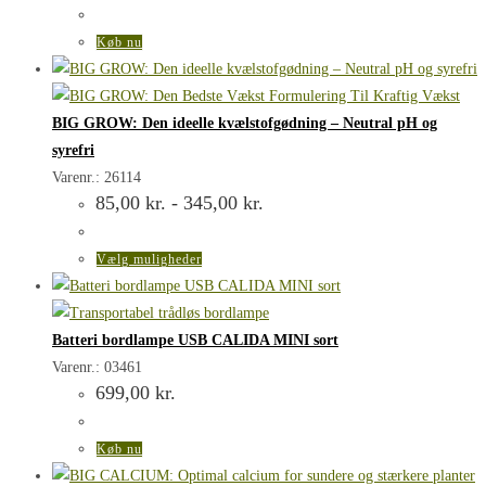
Køb nu
BIG GROW: Den ideelle kvælstofgødning – Neutral pH og
syrefri
Varenr.: 26114
Prisinterval:
85,00
kr.
-
345,00
kr.
85,00 kr.
til
345,00 kr.
Dette
Vælg muligheder
vare
har
flere
Batteri bordlampe USB CALIDA MINI sort
varianter.
Varenr.: 03461
699,00
kr.
Mulighederne
kan
vælges
Køb nu
på