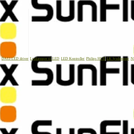
DALI LED driver
Lysdæmper til LED
LED Kontroller
Philips HUE
LK lysdæmper
N