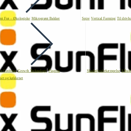
nt Frø – Økologiske
Mikrogrønt Bakker
Spire
Vertical Farming
Til drivh
nce Gødning
Growth Technology
Plagron
Skadedyrsbekæmpelse
Såbak
uset og køkkenet