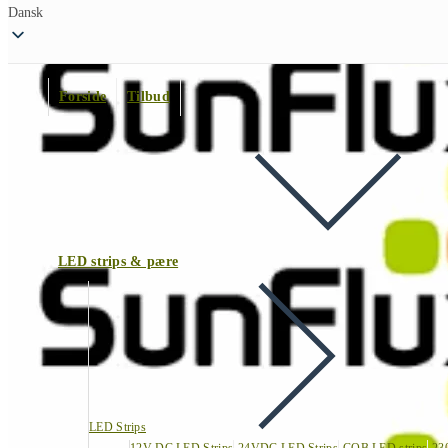
Dansk
Forside
Tilbud
LED strips & pære
LED Strips