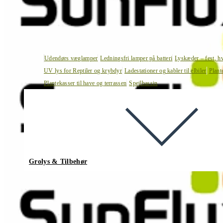
Udendørs væglamper
Ledningsfri lamper på batteri
Lyskæder – fest, h
UV lys for Reptiler og krybdyr
Ladestationer og kabler til elbiler
Plant
Plantekasser til have og terrassen
Spejlbassin
Grolys & Tilbehør