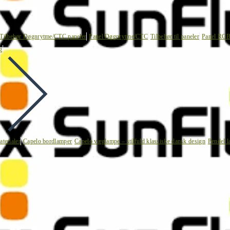
Tilbehør Døgnrytme/CTC paneler
Panel Døgnrytme/CTC
Tilbehør til paneler
Panel RG
g
terialer
Capelo bordlamper
Capelo væglampe – stilfuld klassiske dansk design
Pendel l