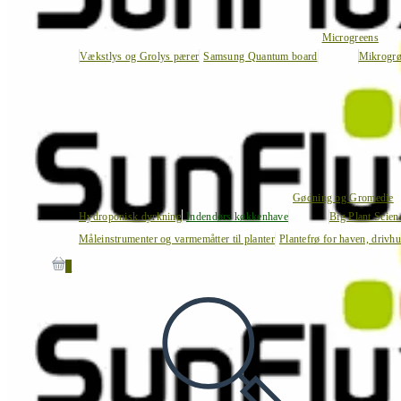
Microgreens
Vækstlys og Grolys pærer
Samsung Quantum board
Mikrogrø
Gødning og Gromedie
Hydroponisk dyrkning
Indendørs køkkenhave
Big Plant Scie
Måleinstrumenter og varmemåtter til planter
Plantefrø for haven, drivh
0