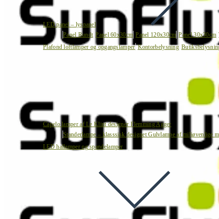
LED panel – lyspanel
Panel Rundt
Panel 60x30cm
Panel 120x30cm
Panel 30x30cm
Plafond loftlamper og opgangslamper
Kontorbelysning
Butiksbelysnin
Capelo lamper af Le Klint designer Flemming Agger
Standerlampe – klasssisk designet Gulvlampe af miljøvenlige ma
LED hallamper og spandelamper