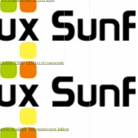
s
Lys til akustikpanel m. LED strips
0 Sokkel (230V)
LED Lys til svagtseende
værelse og vådrum
Indbygningsspots køkken