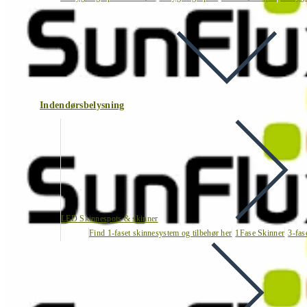
Indendørsbelysning
LED Skinnespots & skinner
Find 1-faset skinnesystem og tilbehør her
1Fase Skinner
3-fas