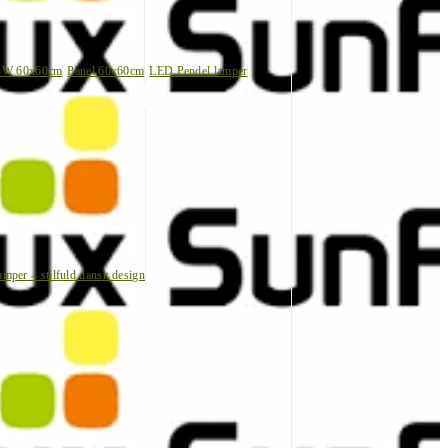
BW 60x60cm
Panel 60x60cm
LED Pendel lamper
amper – stilfuld dansk design