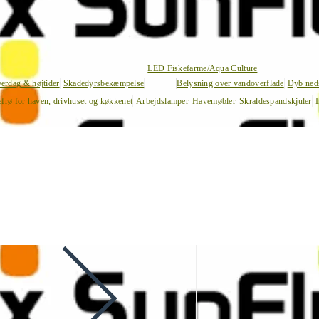
LED Fiskefarme/Aqua Culture
verdag & højtider
Skadedyrsbekæmpelse
Belysning over vandoverflade
Dyb ned
efrø for haven, drivhuset og køkkenet
Arbejdslamper
Havemøbler
Skraldespandskjuler
I