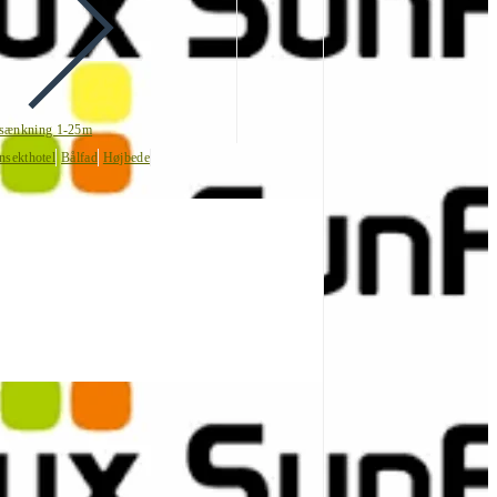
sænkning 1-25m
nsekthotel
Bålfad
Højbede