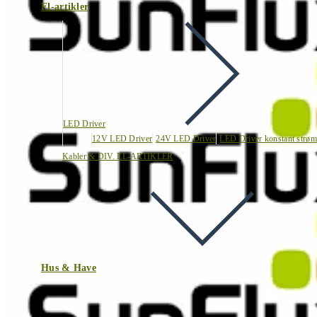
El-artikler
LED Driver
12V LED Driver
24V LED Driver
LED Driver konstant strøm
Kabler & DIV. EL-ARTIKLER
Hus & Have