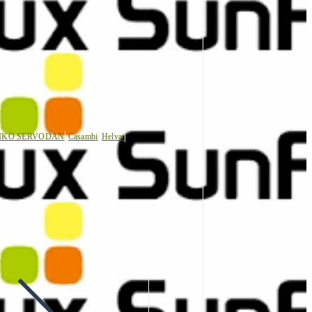
IKO SERVODAN
Casambi
Helvar