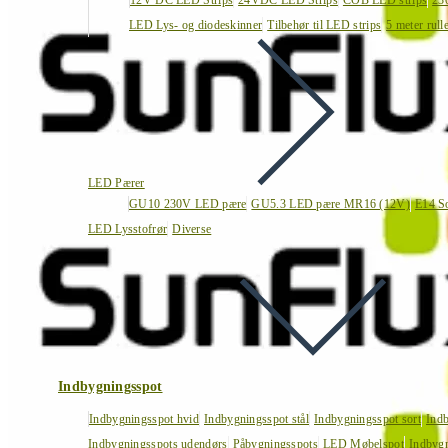
12V DC LED Strips
24VDC LED Strips
COB LED strips
23
LED Lys- og diodeskinner
Tilbehør til LED strips
5 meter rull
LED Pærer
GU10 230V LED pære
GU5.3 LED pære MR16 (12V)
E14 S
LED Lysstofrør
Diverse
Indbygningsspot
Indbygningsspot hvid
Indbygningsspot stål
Indbygningsspot sort
Ind
Indbygningsspots udendørs
Påbygningsspots
LED Møbelspot
Indbygn