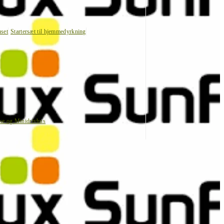
uset
Startersæt til hjemmedyrkning
ke og Minidrivhus