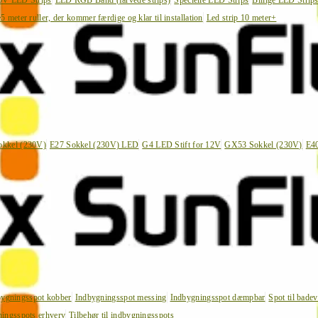
0V LED Strips
LED RGB Bånd (farvede strips)
Specielle LED Strips
Billige LED Strip
e
5 meter ruller, der kommer færdige og klar til installation
Led strip 10 meter+
okkel (230V)
E27 Sokkel (230V) LED
G4 LED Stift for 12V
GX53 Sokkel (230V)
E4
bygningsspot kobber
Indbygningsspot messing
Indbygningsspot dæmpbar
Spot til bade
ingsspots erhverv
Tilbehør til indbygningsspots