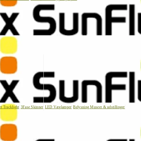
et Tracklight
3Fase Skinner
LED Væglamper
Belysning Museer & udstillinger