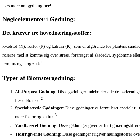
Læs mere om gødning
her!
Nøgleelementer i Gødning:
Det kræver tre hovednæringsstoffer:
kvælstof (N), fosfor (P) og kalium (K), som er afgørende for plantens sund
roserne med at komme sig over stress, forårsaget af skadedyr, sygdomme eller
1
jern, mangan og zink
.
Typer af Blomstergødning:
All-Purpose Gødning
: Disse gødninger indeholder alle de nødvendig
2
fleste blomster
.
Specialiserede Gødninger
: Disse gødninger er formuleret specielt ti
3
mere fosfor og kalium
.
Vandbaseret Gødning
: Disse gødninger giver en hurtig næringstilfør
Tidsfrigivende Gødning
: Disse gødninger frigiver næringsstoffer ove