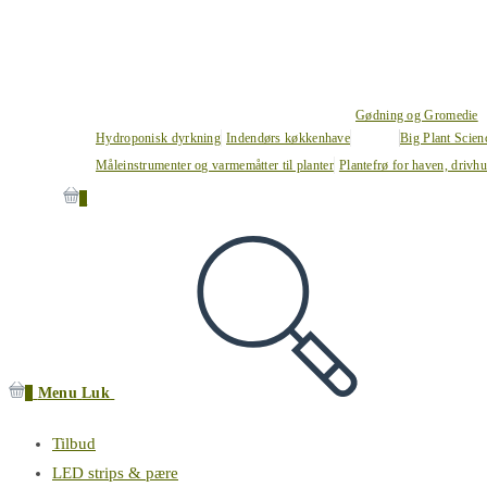
Gødning og Gromedie
Hydroponisk dyrkning
Indendørs køkkenhave
Big Plant Scie
Måleinstrumenter og varmemåtter til planter
Plantefrø for haven, drivh
0
0
Menu
Luk
Tilbud
LED strips & pære