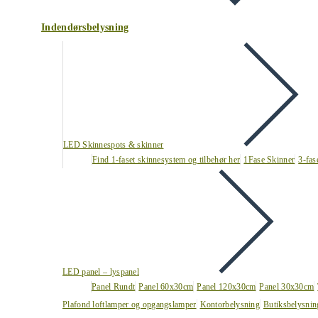
Indendørsbelysning
LED Skinnespots & skinner
Find 1-faset skinnesystem og tilbehør her
1Fase Skinner
3-fas
LED panel – lyspanel
Panel Rundt
Panel 60x30cm
Panel 120x30cm
Panel 30x30cm
Plafond loftlamper og opgangslamper
Kontorbelysning
Butiksbelysnin