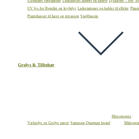
Udendørs væglamper
Ledningsfri lamper på batteri
Lyskæder – fest, h
UV lys for Reptiler og krybdyr
Ladestationer og kabler til elbiler
Plant
Plantekasser til have og terrassen
Spejlbassin
Grolys & Tilbehør
Microgreens
Vækstlys og Grolys pærer
Samsung Quantum board
Mikrogrø