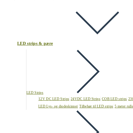
LED strips & pære
LED Strips
12V DC LED Strips
24VDC LED Strips
COB LED strips
23
LED Lys- og diodeskinner
Tilbehør til LED strips
5 meter rull