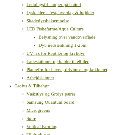
Ledningsfri lamper på batteri
Lyskæder – fest, hverdag & højtider
Skadedyrsbekæmpelse
LED Fiskefarme/Aqua Culture
Belysning over vandoverflade
Dyb nedsænkning 1-25m
UV lys for Reptiler og krybdyr
Ladestationer og kabler til elbiler
Plantefrø for haven, drivhuset og køkkenet
Arbejdslamper
Grolys & Tilbehør
Vækstlys og Grolys pærer
Samsung Quantum board
Microgreens
Spire
Vertical Farming
Til drivhuset