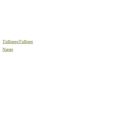
Tidligere
Tidliger
Næste