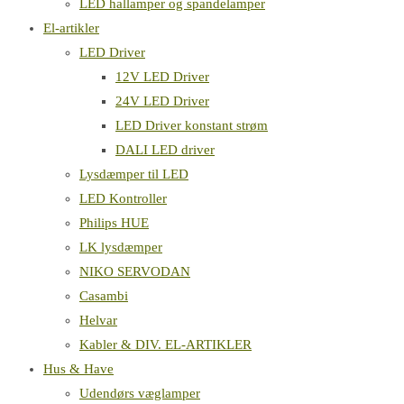
LED hallamper og spandelamper
El-artikler
LED Driver
12V LED Driver
24V LED Driver
LED Driver konstant strøm
DALI LED driver
Lysdæmper til LED
LED Kontroller
Philips HUE
LK lysdæmper
NIKO SERVODAN
Casambi
Helvar
Kabler & DIV. EL-ARTIKLER
Hus & Have
Udendørs væglamper