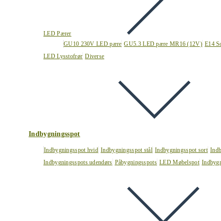
LED Pærer
GU10 230V LED pære
GU5.3 LED pære MR16 (12V)
E14 S
LED Lysstofrør
Diverse
Indbygningsspot
Indbygningsspot hvid
Indbygningsspot stål
Indbygningsspot sort
Ind
Indbygningsspots udendørs
Påbygningsspots
LED Møbelspot
Indbygn