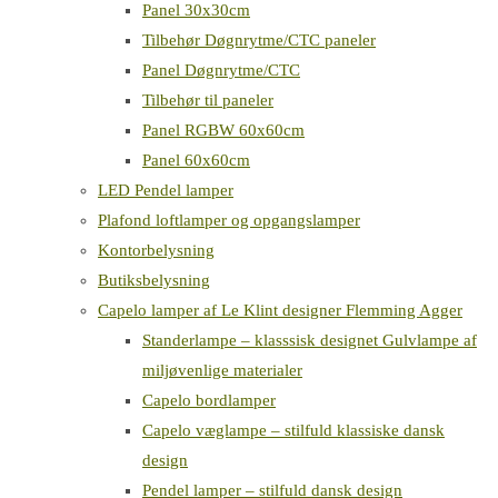
Panel 30x30cm
Tilbehør Døgnrytme/CTC paneler
Panel Døgnrytme/CTC
Tilbehør til paneler
Panel RGBW 60x60cm
Panel 60x60cm
LED Pendel lamper
Plafond loftlamper og opgangslamper
Kontorbelysning
Butiksbelysning
Capelo lamper af Le Klint designer Flemming Agger
Standerlampe – klasssisk designet Gulvlampe af
miljøvenlige materialer
Capelo bordlamper
Capelo væglampe – stilfuld klassiske dansk
design
Pendel lamper – stilfuld dansk design