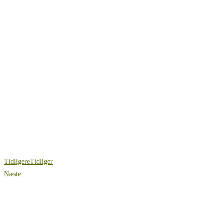
Tidligere
Tidliger
Næste