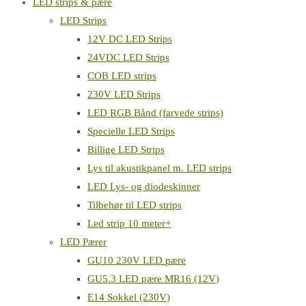
LED strips & pære
LED Strips
12V DC LED Strips
24VDC LED Strips
COB LED strips
230V LED Strips
LED RGB Bånd (farvede strips)
Specielle LED Strips
Billige LED Strips
Lys til akustikpanel m. LED strips
LED Lys- og diodeskinner
Tilbehør til LED strips
Led strip 10 meter+
LED Pærer
GU10 230V LED pære
GU5.3 LED pære MR16 (12V)
E14 Sokkel (230V)