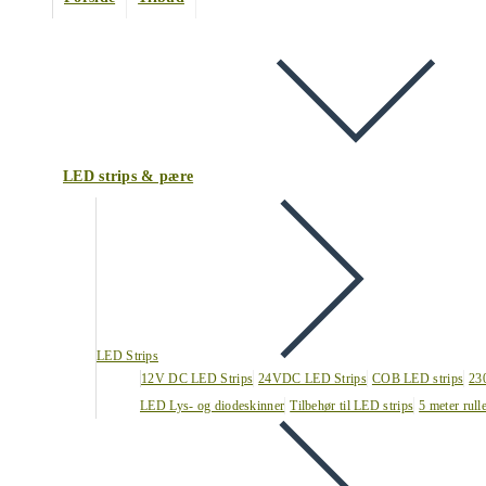
LED strips & pære
LED Strips
12V DC LED Strips
24VDC LED Strips
COB LED strips
23
LED Lys- og diodeskinner
Tilbehør til LED strips
5 meter rull