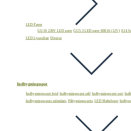
LED Pærer
GU10 230V LED pære
GU5.3 LED pære MR16 (12V)
E14 S
LED Lysstofrør
Diverse
Indbygningsspot
Indbygningsspot hvid
Indbygningsspot stål
Indbygningsspot sort
Ind
Indbygningsspots udendørs
Påbygningsspots
LED Møbelspot
Indbygn