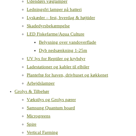
Udendørs væglamper
Ledningsfri lamper på batteri
Lyskæder – fest, hverdag & højtider
Skadedyrsbekæmpelse
LED Fiskefarme/Aqua Culture
Belysning over vandoverflade
Dyb nedsænkning 1-25m
UV lys for Reptiler og krybdyr
Ladestationer og kabler til elbiler
Plantefrø for haven, drivhuset og køkkenet
Arbejdslamper
Grolys & Tilbehør
Vækstlys og Grolys pærer
Samsung Quantum board
Microgreens
Spire
Vertical Farming