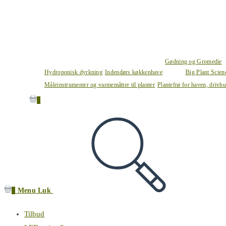
Gødning og Gromedie
Hydroponisk dyrkning
Indendørs køkkenhave
Big Plant Scie
Måleinstrumenter og varmemåtter til planter
Plantefrø for haven, drivh
0
0
Menu
Luk
Tilbud