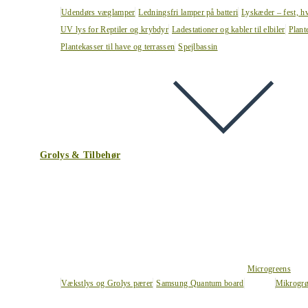
Udendørs væglamper
Ledningsfri lamper på batteri
Lyskæder – fest, h
UV lys for Reptiler og krybdyr
Ladestationer og kabler til elbiler
Plant
Plantekasser til have og terrassen
Spejlbassin
Grolys & Tilbehør
Microgreens
Vækstlys og Grolys pærer
Samsung Quantum board
Mikrogrø