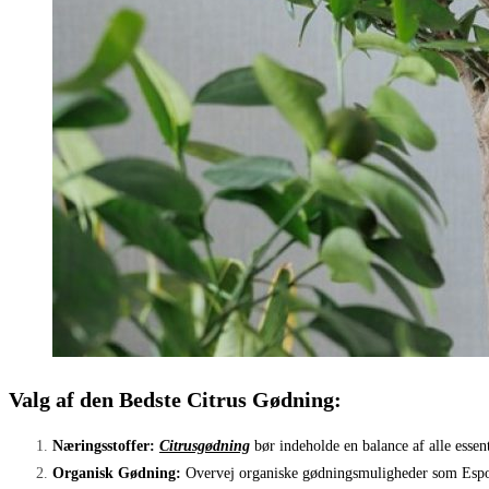
Valg af den Bedste Citrus Gødning:
Næringsstoffer:
Citrusgødning
bør indeholde en balance af alle essen
Organisk Gødning:
Overvej organiske gødningsmuligheder som Espoma 