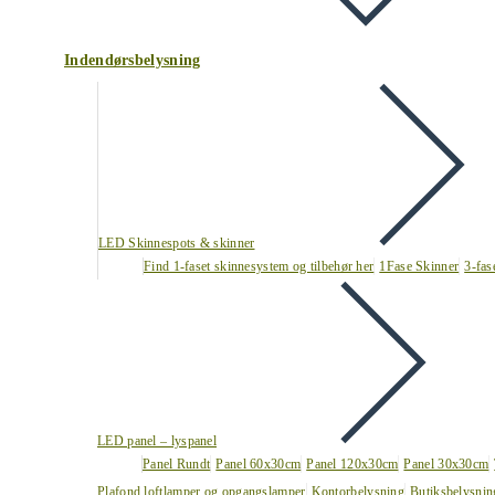
Indendørsbelysning
LED Skinnespots & skinner
Find 1-faset skinnesystem og tilbehør her
1Fase Skinner
3-fas
LED panel – lyspanel
Panel Rundt
Panel 60x30cm
Panel 120x30cm
Panel 30x30cm
Plafond loftlamper og opgangslamper
Kontorbelysning
Butiksbelysnin