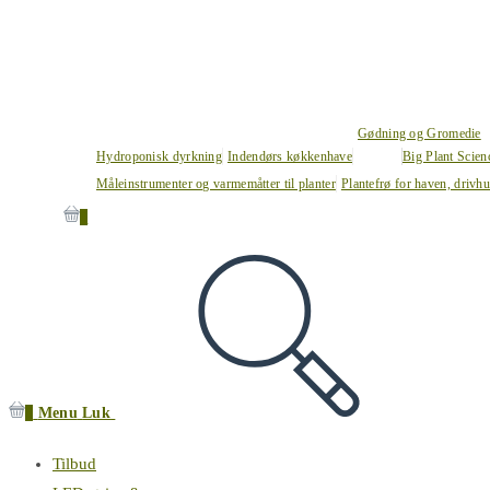
Gødning og Gromedie
Hydroponisk dyrkning
Indendørs køkkenhave
Big Plant Scie
Måleinstrumenter og varmemåtter til planter
Plantefrø for haven, drivh
0
0
Menu
Luk
Tilbud