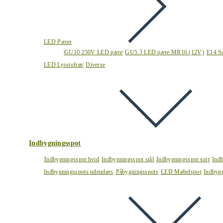
LED Pærer
GU10 230V LED pære
GU5.3 LED pære MR16 (12V)
E14 S
LED Lysstofrør
Diverse
Indbygningsspot
Indbygningsspot hvid
Indbygningsspot stål
Indbygningsspot sort
Ind
Indbygningsspots udendørs
Påbygningsspots
LED Møbelspot
Indbygn