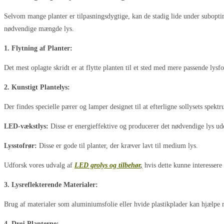
Selvom mange planter er tilpasningsdygtige, kan de stadig lide under suboptimal
nødvendige mængde lys.
1. Flytning af Planter:
Det mest oplagte skridt er at flytte planten til et sted med mere passende lysfo
2. Kunstigt Plantelys:
Der findes specielle pærer og lamper designet til at efterligne sollysets spekt
LED-vækstlys:
Disse er energieffektive og producerer det nødvendige lys u
Lysstofrør:
Disse er gode til planter, der kræver lavt til medium lys.
Udforsk vores udvalg af
LED grolys og tilbehør
,
hvis dette kunne interessere 
3. Lysreflekterende Materialer:
Brug af materialer som aluminiumsfolie eller hvide plastikplader kan hjælpe 
4. Drej Planterne: