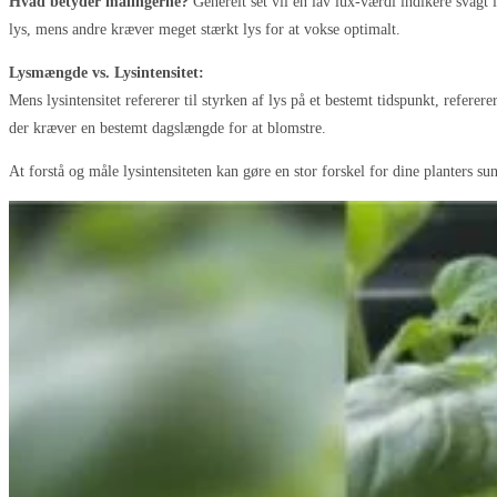
Hvad betyder målingerne?
Generelt set vil en lav lux-værdi indikere svagt l
lys, mens andre kræver meget stærkt lys for at vokse optimalt.
Lysmængde vs. Lysintensitet:
Mens lysintensitet refererer til styrken af lys på et bestemt tidspunkt, refere
der kræver en bestemt dagslængde for at blomstre.
At forstå og måle lysintensiteten kan gøre en stor forskel for dine planters s