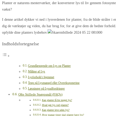
Planter er naturens mesterværker, der konverterer lys til liv gennem fotosynt
vækst?
I denne artikel dykker vi ned i lysverdenen for planter, fra de blide stråler i
dig de værktøjer og viden, du har brug for, for at give dem de bedste forhold
opfylde dine planters lysbehov.
Indholdsfortegnelse
Grundlæggende om Lys og Planter
Måling af Lys
Lysforhold i hjemmet
Tegn på Lysmangel eller Overeksponering
Løsninger på Lysudfordringer
Ofte Stillede Spørgsmål (FAQ's)
Kan planter få for meget lys?
Hvad gør lys ved planter?
Kan planter leve uden lys?
Hvor mange timer skal planter have lys?