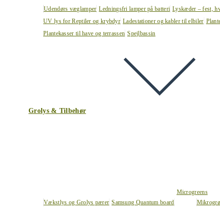
Udendørs væglamper
Ledningsfri lamper på batteri
Lyskæder – fest, h
UV lys for Reptiler og krybdyr
Ladestationer og kabler til elbiler
Plant
Plantekasser til have og terrassen
Spejlbassin
Grolys & Tilbehør
Microgreens
Vækstlys og Grolys pærer
Samsung Quantum board
Mikrogrø