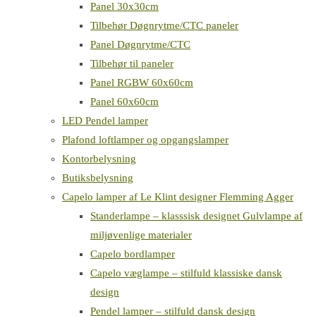
Panel 30x30cm
Tilbehør Døgnrytme/CTC paneler
Panel Døgnrytme/CTC
Tilbehør til paneler
Panel RGBW 60x60cm
Panel 60x60cm
LED Pendel lamper
Plafond loftlamper og opgangslamper
Kontorbelysning
Butiksbelysning
Capelo lamper af Le Klint designer Flemming Agger
Standerlampe – klasssisk designet Gulvlampe af
miljøvenlige materialer
Capelo bordlamper
Capelo væglampe – stilfuld klassiske dansk
design
Pendel lamper – stilfuld dansk design