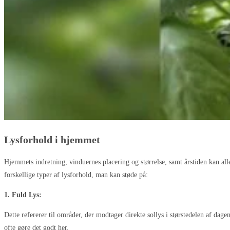
Lysforhold i hjemmet
Hjemmets indretning, vinduernes placering og størrelse, samt årstiden kan alle 
forskellige typer af lysforhold, man kan støde på:
1. Fuld Lys:
Dette refererer til områder, der modtager direkte sollys i størstedelen af dage
ofte gøre det godt her.