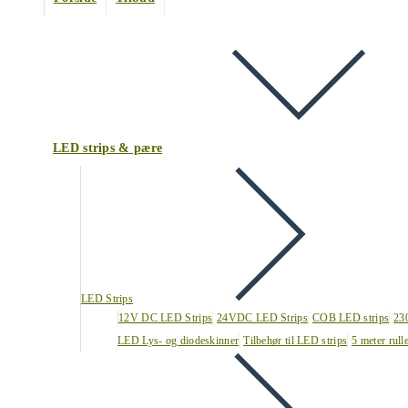
LED strips & pære
LED Strips
12V DC LED Strips
24VDC LED Strips
COB LED strips
23
LED Lys- og diodeskinner
Tilbehør til LED strips
5 meter rull