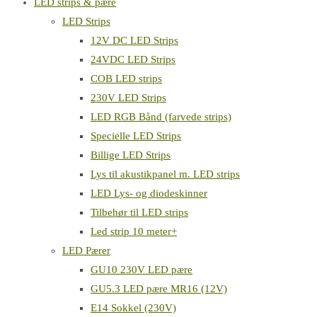
LED strips & pære
LED Strips
12V DC LED Strips
24VDC LED Strips
COB LED strips
230V LED Strips
LED RGB Bånd (farvede strips)
Specielle LED Strips
Billige LED Strips
Lys til akustikpanel m. LED strips
LED Lys- og diodeskinner
Tilbehør til LED strips
Led strip 10 meter+
LED Pærer
GU10 230V LED pære
GU5.3 LED pære MR16 (12V)
E14 Sokkel (230V)