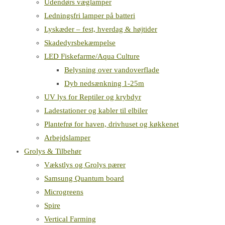
Udendørs væglamper
Ledningsfri lamper på batteri
Lyskæder – fest, hverdag & højtider
Skadedyrsbekæmpelse
LED Fiskefarme/Aqua Culture
Belysning over vandoverflade
Dyb nedsænkning 1-25m
UV lys for Reptiler og krybdyr
Ladestationer og kabler til elbiler
Plantefrø for haven, drivhuset og køkkenet
Arbejdslamper
Grolys & Tilbehør
Vækstlys og Grolys pærer
Samsung Quantum board
Microgreens
Spire
Vertical Farming