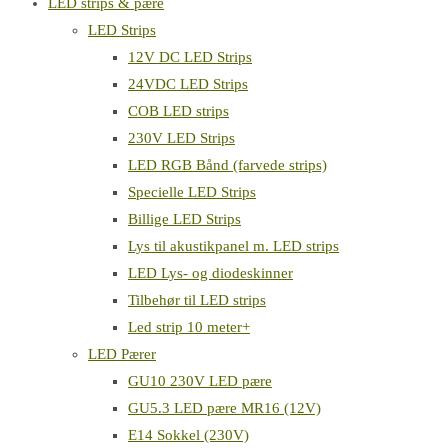
LED strips & pære
LED Strips
12V DC LED Strips
24VDC LED Strips
COB LED strips
230V LED Strips
LED RGB Bånd (farvede strips)
Specielle LED Strips
Billige LED Strips
Lys til akustikpanel m. LED strips
LED Lys- og diodeskinner
Tilbehør til LED strips
Led strip 10 meter+
LED Pærer
GU10 230V LED pære
GU5.3 LED pære MR16 (12V)
E14 Sokkel (230V)