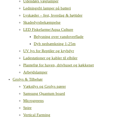
Udendørs væglamper
Ledningsfri lamper på batteri
Lyskæder – fest, hverdag & højtider
Skadedyrsbekæmpelse
LED Fiskefarme/Aqua Culture
Belysning over vandoverflade
Dyb nedsænkning 1-25m
UV lys for Reptiler og krybdyr
Ladestationer og kabler til elbiler
Plantefrø for haven, drivhuset og køkkenet
Arbejdslamper
Grolys & Tilbehør
Vækstlys og Grolys pærer
Samsung Quantum board
Microgreens
Spire
Vertical Farming