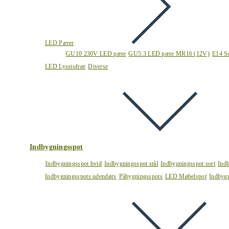
LED Pærer
GU10 230V LED pære
GU5.3 LED pære MR16 (12V)
E14 S
LED Lysstofrør
Diverse
Indbygningsspot
Indbygningsspot hvid
Indbygningsspot stål
Indbygningsspot sort
Ind
Indbygningsspots udendørs
Påbygningsspots
LED Møbelspot
Indbygn