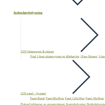
Indendørsbelysning
LED Skinnespots & skinner
Find 1-faset skinnesystem og tilbehør her
1Fase Skinner
3-fas
LED panel – lyspanel
Panel Rundt
Panel 60x30cm
Panel 120x30cm
Panel 30x30cm
Plafond loftlamper og opgangslamper
Kontorbelysning
Butiksbelysnin