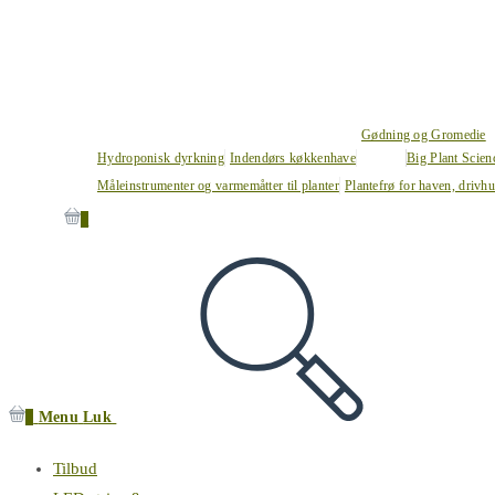
Gødning og Gromedie
Hydroponisk dyrkning
Indendørs køkkenhave
Big Plant Scie
Måleinstrumenter og varmemåtter til planter
Plantefrø for haven, drivh
0
0
Menu
Luk
Tilbud