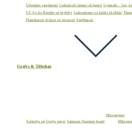
Udendørs væglamper
Ledningsfri lamper på batteri
Lyskæder – fest, h
UV lys for Reptiler og krybdyr
Ladestationer og kabler til elbiler
Plant
Plantekasser til have og terrassen
Spejlbassin
Grolys & Tilbehør
Microgreens
Vækstlys og Grolys pærer
Samsung Quantum board
Mikrogrø