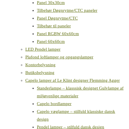
Panel 30x30cm
Tilbehør Døgnrytme/CTC paneler
Panel Døgnrytme/CTC
Tilbehør til paneler
Panel RGBW 60x60cm
Panel 60x60cm
LED Pendel lamper
Plafond loftlamper og opgangslamper
Kontorbelysning
Butiksbelysning
Capelo lamper af Le Klint designer Flemming Agger
Standerlampe – klasssisk designet Gulvlampe af
miljøvenlige materialer
Capelo bordlamper
Capelo væglampe – stilfuld klassiske dansk
design
Pendel lamper – stilfuld dansk design