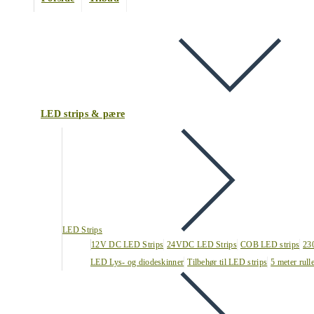
LED strips & pære
LED Strips
12V DC LED Strips
24VDC LED Strips
COB LED strips
23
LED Lys- og diodeskinner
Tilbehør til LED strips
5 meter rull