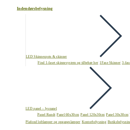
Indendørsbelysning
LED Skinnespots & skinner
Find 1-faset skinnesystem og tilbehør her
1Fase Skinner
3-fas
LED panel – lyspanel
Panel Rundt
Panel 60x30cm
Panel 120x30cm
Panel 30x30cm
Plafond loftlamper og opgangslamper
Kontorbelysning
Butiksbelysnin