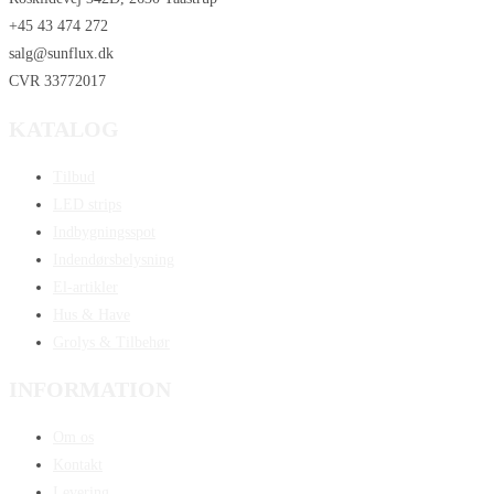
+45 43 474 272
salg@sunflux.dk
CVR 33772017
KATALOG
Tilbud
LED strips
Indbygningsspot
Indendørsbelysning
El-artikler
Hus & Have
Grolys & Tilbehør
INFORMATION
Om os
Kontakt
Levering