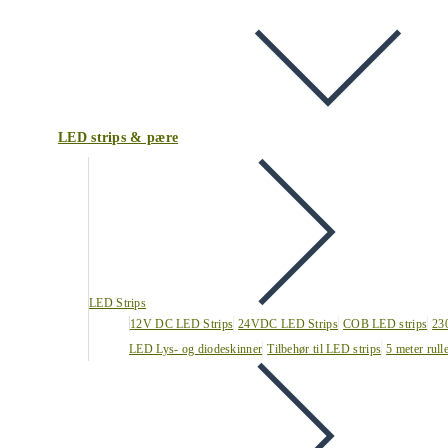
LED strips & pære
LED Strips
12V DC LED Strips
24VDC LED Strips
COB LED strips
23
LED Lys- og diodeskinner
Tilbehør til LED strips
5 meter rull