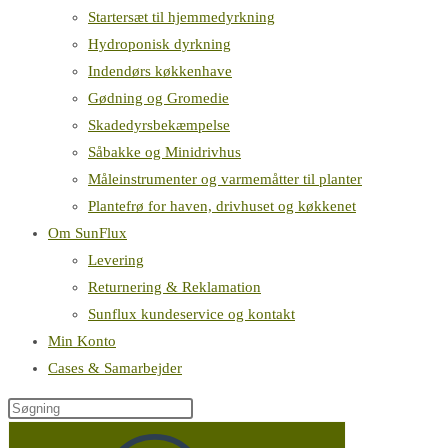
Startersæt til hjemmedyrkning
Hydroponisk dyrkning
Indendørs køkkenhave
Gødning og Gromedie
Skadedyrsbekæmpelse
Såbakke og Minidrivhus
Måleinstrumenter og varmemåtter til planter
Plantefrø for haven, drivhuset og køkkenet
Om SunFlux
Levering
Returnering & Reklamation
Sunflux kundeservice og kontakt
Min Konto
Cases & Samarbejder
Søg
på