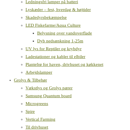
Ledningsfri lamper på batteri
Lyskæder – fest, hverdag & højtider
Skadedyrsbekæmpelse
LED Fiskefarme/Aqua Culture
Belysning over vandoverflade
Dyb nedsænkning 1-25m
UV lys for Reptiler og krybdyr
Ladestationer og kabler til elbiler
Plantefrø for haven, drivhuset og køkkenet
Arbejdslamper
Grolys & Tilbehør
Vækstlys og Grolys pærer
Samsung Quantum board
Microgreens
Spire
Vertical Farming
Til drivhuset