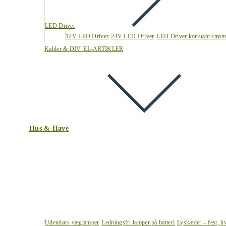
LED Driver
12V LED Driver
24V LED Driver
LED Driver konstant strøm
Kabler & DIV. EL-ARTIKLER
Hus & Have
Udendørs væglamper
Ledningsfri lamper på batteri
Lyskæder – fest, h