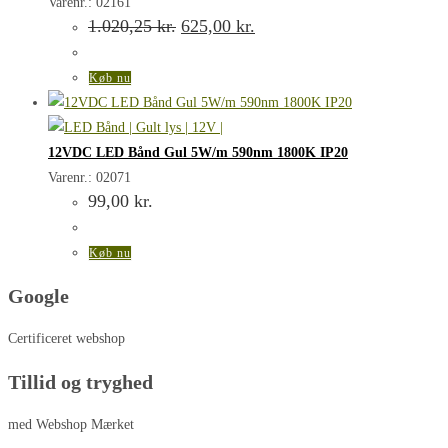
Varenr.: 02161
Den
Den
1.020,25
kr.
625,00
kr.
oprindelige
aktuelle
pris
pris
var:
er:
Køb nu
1.020,25 kr..
625,00 kr..
12VDC LED Bånd Gul 5W/m 590nm 1800K IP20
Varenr.: 02071
99,00
kr.
Køb nu
Google
Certificeret webshop
Tillid og tryghed
med Webshop Mærket