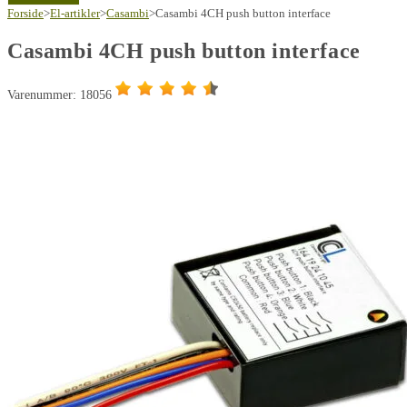
push
Forside
>
El-artikler
>
Casambi
>
Casambi 4CH push button interface
button
Casambi 4CH push button interface
interface
antal
Varenummer: 18056