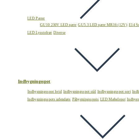
LED Pærer
GU10 230V LED pære
GU5.3 LED pære MR16 (12V)
E14 S
LED Lysstofrør
Diverse
Indbygningsspot
Indbygningsspot hvid
Indbygningsspot stål
Indbygningsspot sort
Ind
Indbygningsspots udendørs
Påbygningsspots
LED Møbelspot
Indbygn