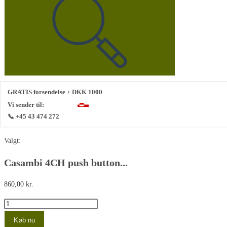
denne
hjemmeside
GRATIS forsendelse + DKK 1000
Vi sender til:
📞 +45 43 474 272
Valgt:
Casambi 4CH push button...
860,00
kr.
Casambi
4CH
Køb nu