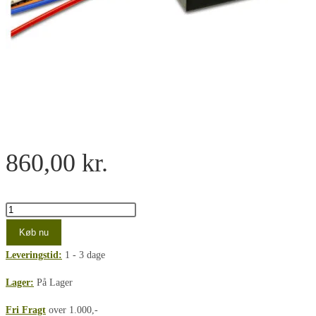
860,00
kr.
Casambi
4CH
Køb nu
push
Leveringstid:
1 - 3 dage
button
interface
Lager:
På Lager
antal
Fri Fragt
over 1.000,-