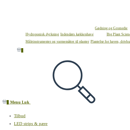
Gødning og Gromedie
Hydroponisk dyrkning
Indendørs køkkenhave
Big Plant Scie
Måleinstrumenter og varmemåtter til planter
Plantefrø for haven, drivh
0
0
Menu
Luk
Tilbud
LED strips & pære