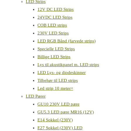
LED Strips
12V DC LED Strips
24VDC LED Strips
COB LED strips
230V LED Strips
LED RGB Bånd (farvede strips)
Specielle LED Strips
Billige LED Strips
Lys til akustikpanel m. LED strips
LED Lys- og diodeskinner
Tilbehør til LED strips
Led strip 10 meter+
LED Pærer
GU10 230V LED pære
GU5.3 LED pære MR16 (12V)
E14 Sokkel (230V)
E27 Sokkel (230V) LED