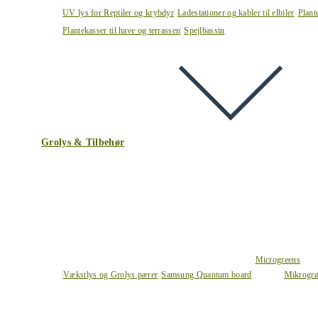
UV lys for Reptiler og krybdyr
Ladestationer og kabler til elbiler
Plant
Plantekasser til have og terrassen
Spejlbassin
Grolys & Tilbehør
Microgreens
Vækstlys og Grolys pærer
Samsung Quantum board
Mikrogrø