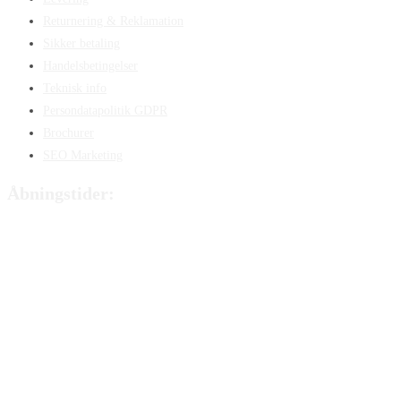
Returnering & Reklamation
Sikker betaling
Handelsbetingelser
Teknisk info
Persondatapolitik GDPR
Brochurer
SEO Marketing
Åbningstider:
Mandag:
8:00 – 15:00
Tirsdag:
8:00 – 15:00
Onsdag:
8:00 – 15:00
Torsdag:
8:00 – 15:00
Fredag:
8.00 – 14:40
Lørdag:
Lukket
Søndag:
Lukket