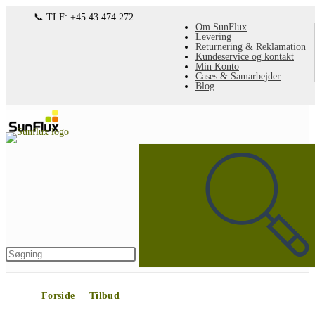
Spring
📞 TLF: +45 43 474 272
Om SunFlux
til
Levering
Returnering & Reklamation
indhold
Kundeservice og kontakt
Min Konto
Cases & Samarbejder
Blog
Søg
på
denne
hjemmeside
Indsend
søgning
Forside
Tilbud