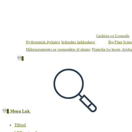
Gødning og Gromedie
Hydroponisk dyrkning
Indendørs køkkenhave
Big Plant Scie
Måleinstrumenter og varmemåtter til planter
Plantefrø for haven, drivh
0
0
Menu
Luk
Tilbud