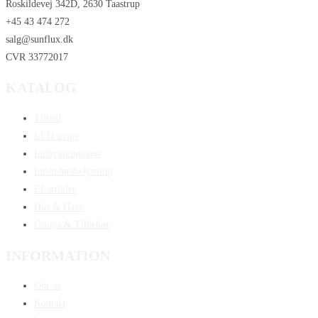
Roskildevej 342D, 2630 Taastrup
+45 43 474 272
salg@sunflux.dk
CVR 33772017
KATALOG
Tilbud
LED strips
Indbygningsspot
Indendørsbelysning
El-artikler
Hus & Have
Grolys & Tilbehør
INFORMATION
Om os
Kontakt