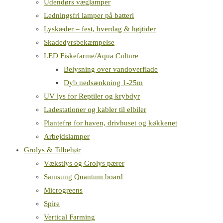
Udendørs væglamper
Ledningsfri lamper på batteri
Lyskæder – fest, hverdag & højtider
Skadedyrsbekæmpelse
LED Fiskefarme/Aqua Culture
Belysning over vandoverflade
Dyb nedsænkning 1-25m
UV lys for Reptiler og krybdyr
Ladestationer og kabler til elbiler
Plantefrø for haven, drivhuset og køkkenet
Arbejdslamper
Grolys & Tilbehør
Vækstlys og Grolys pærer
Samsung Quantum board
Microgreens
Spire
Vertical Farming