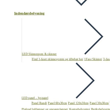
Indendørsbelysning
LED Skinnespots & skinner
Find 1-faset skinnesystem og tilbehør her
1Fase Skinner
3-fas
LED panel – lyspanel
Panel Rundt
Panel 60x30cm
Panel 120x30cm
Panel 30x30cm
Plafond loftlamper og opgangslamper
Kontorbelysning
Butiksbelysnin