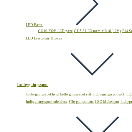
LED Pærer
GU10 230V LED pære
GU5.3 LED pære MR16 (12V)
E14 S
LED Lysstofrør
Diverse
Indbygningsspot
Indbygningsspot hvid
Indbygningsspot stål
Indbygningsspot sort
Ind
Indbygningsspots udendørs
Påbygningsspots
LED Møbelspot
Indbygn