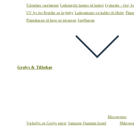
Udendørs væglamper
Ledningsfri lamper på batteri
Lyskæder – fest, h
UV lys for Reptiler og krybdyr
Ladestationer og kabler til elbiler
Plant
Plantekasser til have og terrassen
Spejlbassin
Grolys & Tilbehør
Microgreens
Vækstlys og Grolys pærer
Samsung Quantum board
Mikrogrø