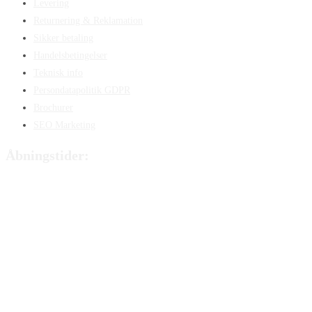
Levering
Returnering & Reklamation
Sikker betaling
Handelsbetingelser
Teknisk info
Persondatapolitik GDPR
Brochurer
SEO Marketing
Åbningstider:
Mandag:
8:00 – 15:00
Tirsdag:
8:00 – 15:00
Onsdag:
8:00 – 15:00
Torsdag:
8:00 – 15:00
Fredag:
8.00 – 14:40
Lørdag:
Lukket
Søndag:
Lukket