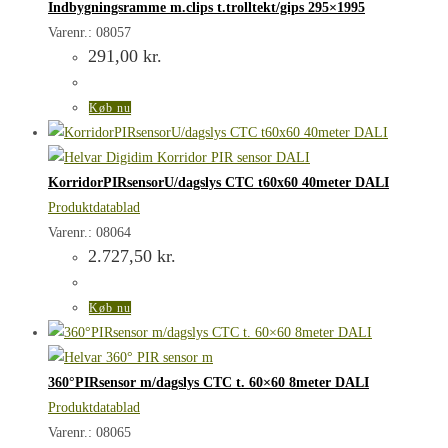
Indbygningsramme m.clips t.trolltekt/gips 295×1995
Varenr.: 08057
291,00
kr.
Køb nu
KorridorPIRsensorU/dagslys CTC t60x60 40meter DALI
Produktdatablad
Varenr.: 08064
2.727,50
kr.
Køb nu
360°PIRsensor m/dagslys CTC t. 60×60 8meter DALI
Produktdatablad
Varenr.: 08065