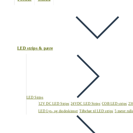
LED strips & pære
LED Strips
12V DC LED Strips
24VDC LED Strips
COB LED strips
23
LED Lys- og diodeskinner
Tilbehør til LED strips
5 meter rull