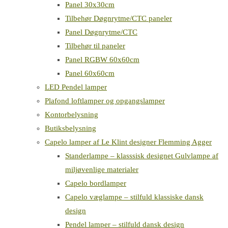
Panel 30x30cm
Tilbehør Døgnrytme/CTC paneler
Panel Døgnrytme/CTC
Tilbehør til paneler
Panel RGBW 60x60cm
Panel 60x60cm
LED Pendel lamper
Plafond loftlamper og opgangslamper
Kontorbelysning
Butiksbelysning
Capelo lamper af Le Klint designer Flemming Agger
Standerlampe – klasssisk designet Gulvlampe af
miljøvenlige materialer
Capelo bordlamper
Capelo væglampe – stilfuld klassiske dansk
design
Pendel lamper – stilfuld dansk design