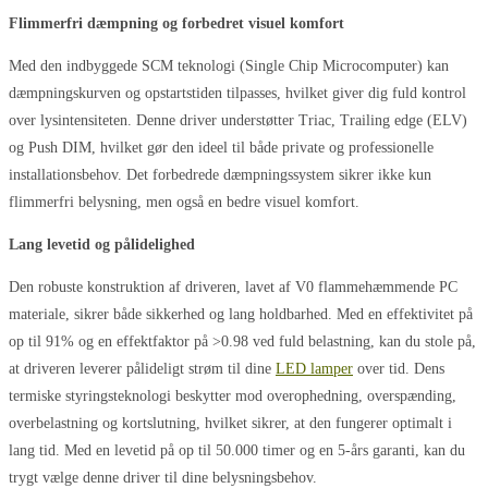
Flimmerfri dæmpning og forbedret visuel komfort
Med den indbyggede SCM teknologi (Single Chip Microcomputer) kan
dæmpningskurven og opstartstiden tilpasses, hvilket giver dig fuld kontrol
over lysintensiteten. Denne driver understøtter Triac, Trailing edge (ELV)
og Push DIM, hvilket gør den ideel til både private og professionelle
installationsbehov. Det forbedrede dæmpningssystem sikrer ikke kun
flimmerfri belysning, men også en bedre visuel komfort.
Lang levetid og pålidelighed
Den robuste konstruktion af driveren, lavet af V0 flammehæmmende PC
materiale, sikrer både sikkerhed og lang holdbarhed. Med en effektivitet på
op til 91% og en effektfaktor på >0.98 ved fuld belastning, kan du stole på,
at driveren leverer pålideligt strøm til dine
LED lamper
over tid. Dens
termiske styringsteknologi beskytter mod overophedning, overspænding,
overbelastning og kortslutning, hvilket sikrer, at den fungerer optimalt i
lang tid. Med en levetid på op til 50.000 timer og en 5-års garanti, kan du
trygt vælge denne driver til dine belysningsbehov.