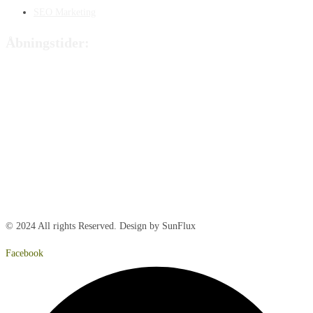
SEO Marketing
Åbningstider:
Mandag:
8:00 – 15:00
Tirsdag:
8:00 – 15:00
Onsdag:
8:00 – 15:00
Torsdag:
8:00 – 15:00
Fredag:
8.00 – 14:40
Lørdag:
Lukket
Søndag:
Lukket
© 2024 All rights Reserved. Design by SunFlux
Facebook