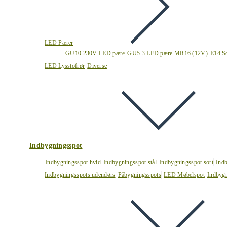
LED Pærer
GU10 230V LED pære
GU5.3 LED pære MR16 (12V)
E14 S
LED Lysstofrør
Diverse
Indbygningsspot
Indbygningsspot hvid
Indbygningsspot stål
Indbygningsspot sort
Ind
Indbygningsspots udendørs
Påbygningsspots
LED Møbelspot
Indbygn