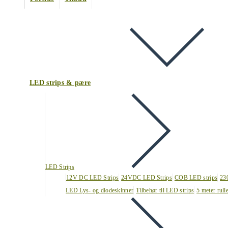
LED strips & pære
LED Strips
12V DC LED Strips
24VDC LED Strips
COB LED strips
23
LED Lys- og diodeskinner
Tilbehør til LED strips
5 meter rull