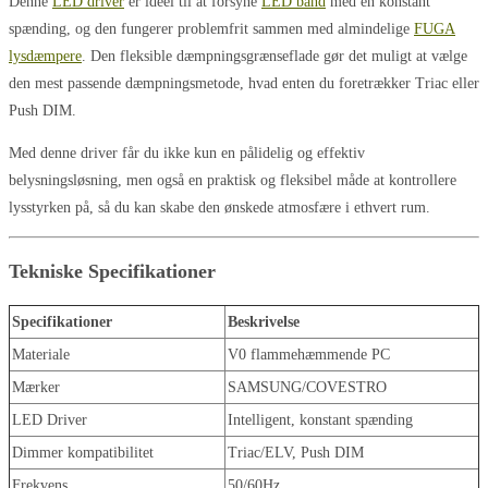
Denne
LED driver
er ideel til at forsyne
LED bånd
med en konstant
spænding, og den fungerer problemfrit sammen med almindelige
FUGA
lysdæmpere
. Den fleksible dæmpningsgrænseflade gør det muligt at vælge
den mest passende dæmpningsmetode, hvad enten du foretrækker Triac eller
Push DIM.
Med denne driver får du ikke kun en pålidelig og effektiv
belysningsløsning, men også en praktisk og fleksibel måde at kontrollere
lysstyrken på, så du kan skabe den ønskede atmosfære i ethvert rum.
Tekniske Specifikationer
Specifikationer
Beskrivelse
Materiale
V0 flammehæmmende PC
Mærker
SAMSUNG/COVESTRO
LED Driver
Intelligent, konstant spænding
Dimmer kompatibilitet
Triac/ELV, Push DIM
Frekvens
50/60Hz