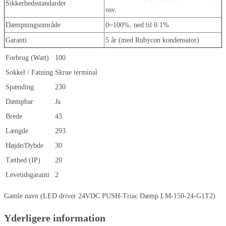
Sikkerhedsstandarder
osv.
Dæmpningsområde
0~100%, ned til 0.1%
Garanti
5 år (med Rubycon kondensator)
Forbrug (Watt)
100
Sokkel / Fatning
Skrue terminal
Spænding
230
Dæmpbar
Ja
Brede
43
Længde
293
Højde/Dybde
30
Tæthed (IP)
20
Levetidsgaranti
2
Gamle navn (LED driver 24VDC PUSH-Triac Dæmp LM-150-24-G1T2)
Yderligere information