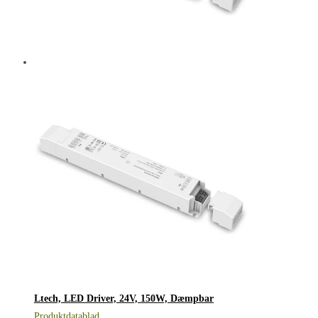
Ltech, LED Driver, 24V, 150W, Dæmpbar
Produktdatablad