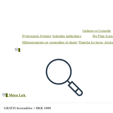
Gødning og Gromedie
Hydroponisk dyrkning
Indendørs køkkenhave
Big Plant Scie
Måleinstrumenter og varmemåtter til planter
Plantefrø for haven, drivh
0
0
Menu
Luk
GRATIS forsendelse + DKK 1000