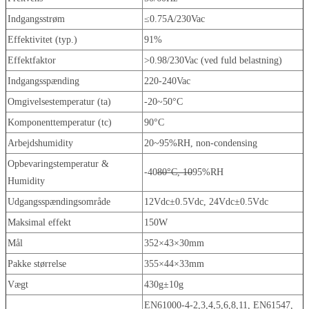
Indgangsstrøm
≤0.75A/230Vac
Effektivitet (typ.)
91%
Effektfaktor
>0.98/230Vac (ved fuld belastning)
Indgangsspænding
220-240Vac
Omgivelsestemperatur (ta)
-20~50°C
Komponenttemperatur (tc)
90°C
Arbejdshumidity
20~95%RH, non-condensing
Opbevaringstemperatur &
-40
80°C, 10
95%RH
Humidity
Udgangsspændingsområde
12Vdc±0.5Vdc, 24Vdc±0.5Vdc
Maksimal effekt
150W
Mål
352×43×30mm
Pakke størrelse
355×44×33mm
Vægt
430g±10g
EN61000-4-2,3,4,5,6,8,11, EN61547,