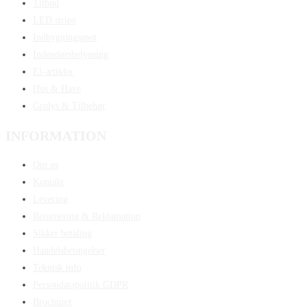
Tilbud
LED strips
Indbygningsspot
Indendørsbelysning
El-artikler
Hus & Have
Grolys & Tilbehør
INFORMATION
Om os
Kontakt
Levering
Returnering & Reklamation
Sikker betaling
Handelsbetingelser
Teknisk info
Persondatapolitik GDPR
Brochurer