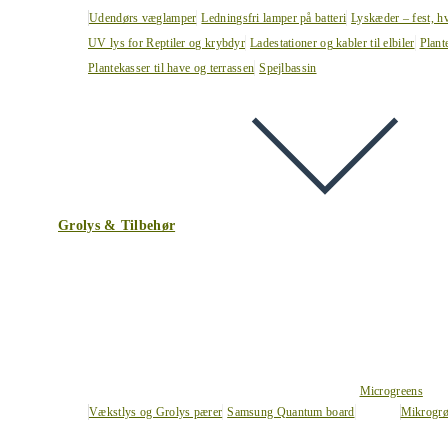
Udendørs væglamper
Ledningsfri lamper på batteri
Lyskæder – fest, h
UV lys for Reptiler og krybdyr
Ladestationer og kabler til elbiler
Plant
Plantekasser til have og terrassen
Spejlbassin
Grolys & Tilbehør
Microgreens
Vækstlys og Grolys pærer
Samsung Quantum board
Mikrogrø