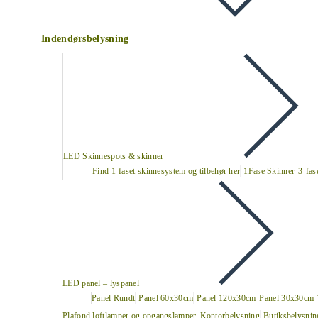
Indendørsbelysning
LED Skinnespots & skinner
Find 1-faset skinnesystem og tilbehør her
1Fase Skinner
3-fas
LED panel – lyspanel
Panel Rundt
Panel 60x30cm
Panel 120x30cm
Panel 30x30cm
Plafond loftlamper og opgangslamper
Kontorbelysning
Butiksbelysnin