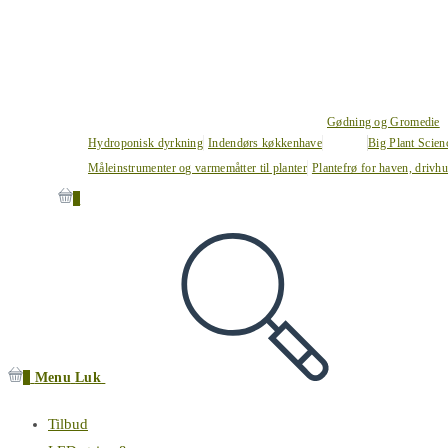
Gødning og Gromedie
Hydroponisk dyrkning
Indendørs køkkenhave
Big Plant Scie
Måleinstrumenter og varmemåtter til planter
Plantefrø for haven, drivh
0
0
Menu
Luk
Tilbud