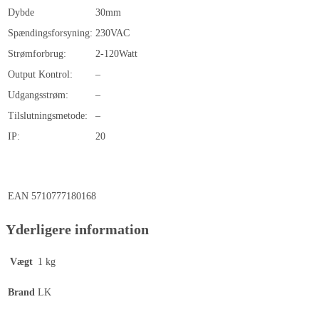
Dybde
30mm
Spændingsforsyning:
230VAC
Strømforbrug:
2-120
Watt
Output Kontrol:
–
Udgangsstrøm:
–
Tilslutningsmetode:
–
IP:
20
EAN
5710777180168
Yderligere information
Vægt
1 kg
Brand
LK