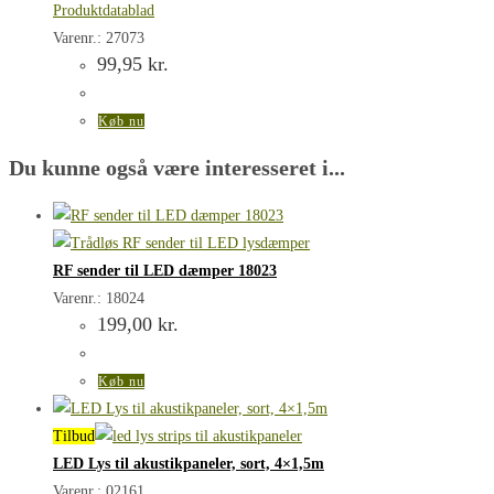
Produktdatablad
Varenr.: 27073
99,95
kr.
Køb nu
Du kunne også være interesseret i...
RF sender til LED dæmper 18023
Varenr.: 18024
199,00
kr.
Køb nu
Tilbud
LED Lys til akustikpaneler, sort, 4×1,5m
Varenr.: 02161