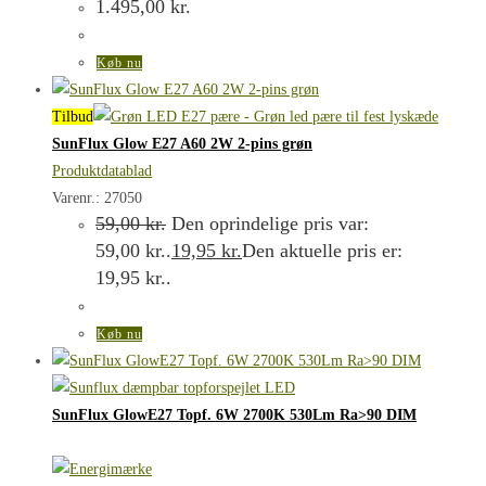
1.495,00
kr.
Køb nu
Tilbud
SunFlux Glow E27 A60 2W 2-pins grøn
Produktdatablad
Varenr.: 27050
59,00
kr.
Den oprindelige pris var:
59,00 kr..
19,95
kr.
Den aktuelle pris er:
19,95 kr..
Køb nu
SunFlux GlowE27 Topf. 6W 2700K 530Lm Ra>90 DIM