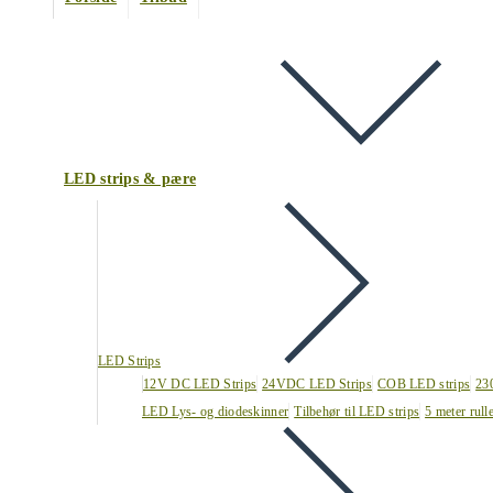
LED strips & pære
LED Strips
12V DC LED Strips
24VDC LED Strips
COB LED strips
23
LED Lys- og diodeskinner
Tilbehør til LED strips
5 meter rull