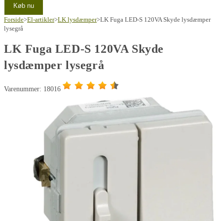
Køb nu
Forside
>
El-artikler
>
LK lysdæmper
>
LK Fuga LED-S 120VA Skyde lysdæmper
lysegrå
LK Fuga LED-S 120VA Skyde
lysdæmper lysegrå
Varenummer: 18016