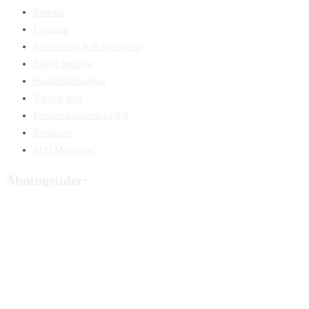
Kontakt
Levering
Returnering & Reklamation
Sikker betaling
Handelsbetingelser
Teknisk info
Persondatapolitik GDPR
Brochurer
SEO Marketing
Åbningstider:
Mandag:
8:00 – 15:00
Tirsdag:
8:00 – 15:00
Onsdag:
8:00 – 15:00
Torsdag:
8:00 – 15:00
Fredag:
8.00 – 14:40