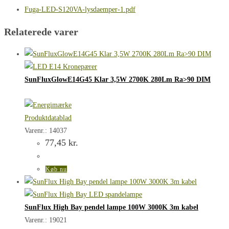
Fuga-LED-S120VA-lysdaemper-1.pdf
Relaterede varer
SunFluxGlowE14G45 Klar 3,5W 2700K 280Lm Ra>90 DIM
Produktdatablad
Varenr.: 14037
77,45
kr.
Køb nu
SunFlux High Bay pendel lampe 100W 3000K 3m kabel
Varenr.: 19021