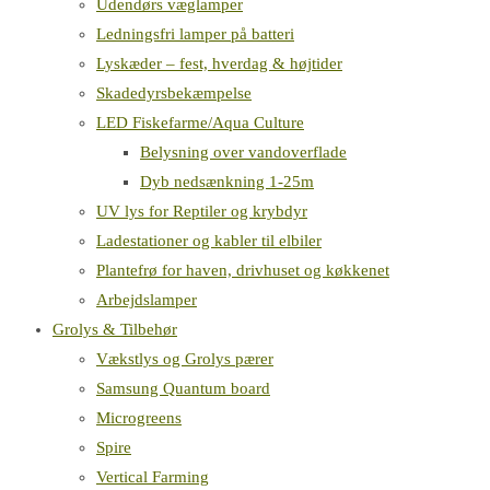
Udendørs væglamper
Ledningsfri lamper på batteri
Lyskæder – fest, hverdag & højtider
Skadedyrsbekæmpelse
LED Fiskefarme/Aqua Culture
Belysning over vandoverflade
Dyb nedsænkning 1-25m
UV lys for Reptiler og krybdyr
Ladestationer og kabler til elbiler
Plantefrø for haven, drivhuset og køkkenet
Arbejdslamper
Grolys & Tilbehør
Vækstlys og Grolys pærer
Samsung Quantum board
Microgreens
Spire
Vertical Farming