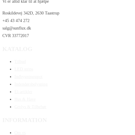
Vi er altid klar til at hjælpe
Roskildevej 342D, 2630 Taastrup
+45 43 474 272
salg@sunflux.dk
CVR 33772017
KATALOG
Tilbud
LED strips
Indbygningsspot
Indendørsbelysning
El-artikler
Hus & Have
Grolys & Tilbehør
INFORMATION
Om os