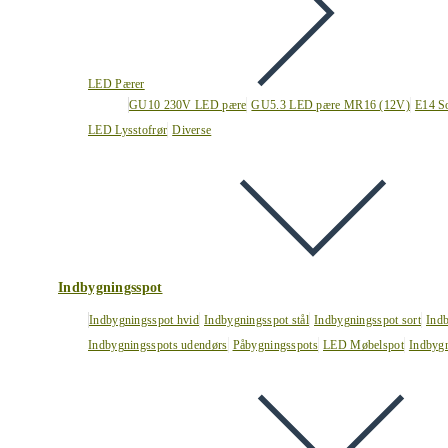
LED Pærer
GU10 230V LED pære
GU5.3 LED pære MR16 (12V)
E14 S
LED Lysstofrør
Diverse
Indbygningsspot
Indbygningsspot hvid
Indbygningsspot stål
Indbygningsspot sort
Ind
Indbygningsspots udendørs
Påbygningsspots
LED Møbelspot
Indbygn