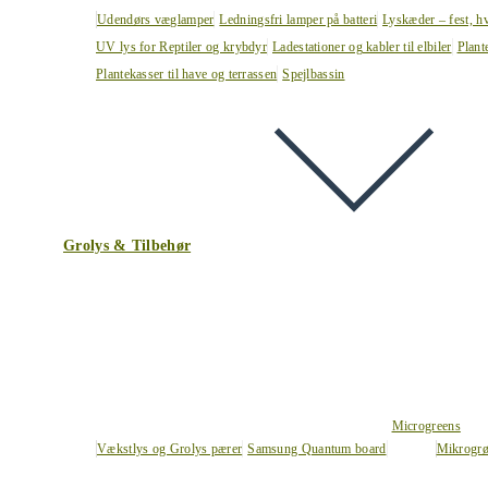
Udendørs væglamper
Ledningsfri lamper på batteri
Lyskæder – fest, h
UV lys for Reptiler og krybdyr
Ladestationer og kabler til elbiler
Plant
Plantekasser til have og terrassen
Spejlbassin
Grolys & Tilbehør
Microgreens
Vækstlys og Grolys pærer
Samsung Quantum board
Mikrogrø