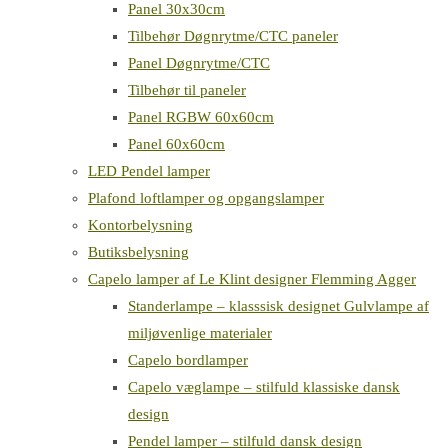
Panel 30x30cm
Tilbehør Døgnrytme/CTC paneler
Panel Døgnrytme/CTC
Tilbehør til paneler
Panel RGBW 60x60cm
Panel 60x60cm
LED Pendel lamper
Plafond loftlamper og opgangslamper
Kontorbelysning
Butiksbelysning
Capelo lamper af Le Klint designer Flemming Agger
Standerlampe – klasssisk designet Gulvlampe af
miljøvenlige materialer
Capelo bordlamper
Capelo væglampe – stilfuld klassiske dansk
design
Pendel lamper – stilfuld dansk design