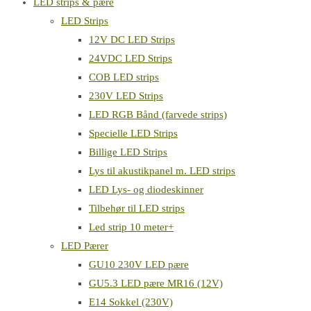
LED strips & pære
LED Strips
12V DC LED Strips
24VDC LED Strips
COB LED strips
230V LED Strips
LED RGB Bånd (farvede strips)
Specielle LED Strips
Billige LED Strips
Lys til akustikpanel m. LED strips
LED Lys- og diodeskinner
Tilbehør til LED strips
Led strip 10 meter+
LED Pærer
GU10 230V LED pære
GU5.3 LED pære MR16 (12V)
E14 Sokkel (230V)