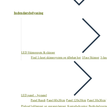
Indendørsbelysning
LED Skinnespots & skinner
Find 1-faset skinnesystem og tilbehør her
1Fase Skinner
3-fas
LED panel – lyspanel
Panel Rundt
Panel 60x30cm
Panel 120x30cm
Panel 30x30cm
Plafond loftlamper og opgangslamper
Kontorbelysning
Butiksbelysnin