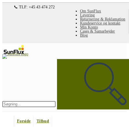
Spring
📞 TLF: +45 43 474 272
Om SunFlux
til
Levering
Returnering & Reklamation
indhold
Kundeservice og kontakt
Min Konto
Cases & Samarbejder
Blog
Søg
på
denne
hjemmeside
Indsend
søgning
Forside
Tilbud