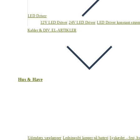
LED Driver
12V LED Driver
24V LED Driver
LED Driver konstant strøm
Kabler & DIV. EL-ARTIKLER
Hus & Have
Udendørs væglamper
Ledningsfri lamper på batteri
Lyskæder – fest, h