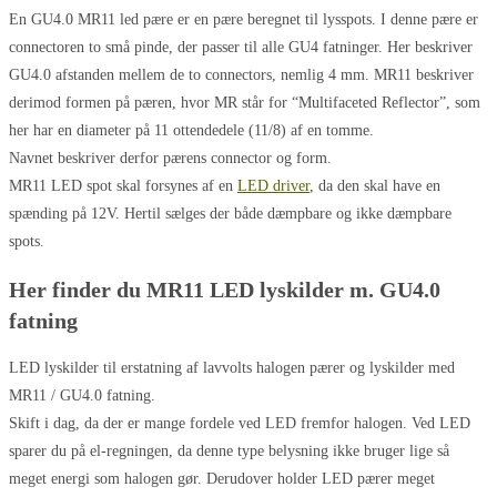
En GU4.0 MR11 led pære er en pære beregnet til lysspots. I denne pære er
connectoren to små pinde, der passer til alle GU4 fatninger. Her beskriver
GU4.0 afstanden mellem de to connectors, nemlig 4 mm. MR11 beskriver
derimod formen på pæren, hvor MR står for “Multifaceted Reflector”, som
her har en diameter på 11 ottendedele (11/8) af en tomme.
Navnet beskriver derfor pærens connector og form.
MR11 LED spot skal forsynes af en
LED driver
, da den skal have en
spænding på 12V. Hertil sælges der både dæmpbare og ikke dæmpbare
spots.
Her finder du MR11 LED lyskilder m. GU4.0
fatning
LED lyskilder til erstatning af lavvolts halogen pærer og lyskilder med
MR11 / GU4.0 fatning.
Skift i dag, da der er mange fordele ved LED fremfor halogen. Ved LED
sparer du på el-regningen, da denne type belysning ikke bruger lige så
meget energi som halogen gør. Derudover holder LED pærer meget