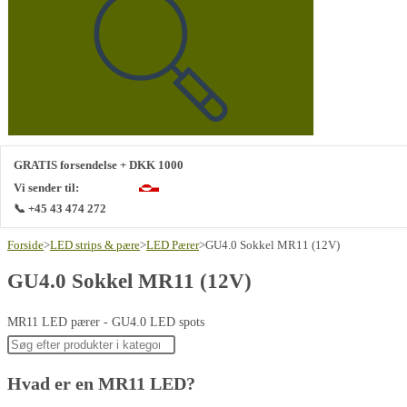
denne
hjemmeside
GRATIS forsendelse + DKK 1000
Vi sender til:
📞 +45 43 474 272
Forside
>
LED strips & pære
>
LED Pærer
>
GU4.0 Sokkel MR11 (12V)
GU4.0 Sokkel MR11 (12V)
MR11 LED pærer - GU4.0 LED spots
Hvad er en MR11 LED?