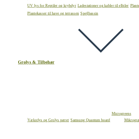
UV lys for Reptiler og krybdyr
Ladestationer og kabler til elbiler
Plant
Plantekasser til have og terrassen
Spejlbassin
Grolys & Tilbehør
Microgreens
Vækstlys og Grolys pærer
Samsung Quantum board
Mikrogrø