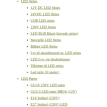
LED Strips
12V DC LED Strips
24VDC LED Strips
COB LED strips
230V LED Strips
LED RGB Bånd (farvede strips)
Specielle LED Strips
Billige LED Strips
Lys til akustikpanel m. LED strips
LED Lys- og diodeskinner
Tilbehør til LED strips
Led strip 10 meter+
LED Pærer
GU10 230V LED pære
GU5.3 LED pære MR16 (12V)
E14 Sokkel (230V)
E27 Sokkel (230V) LED