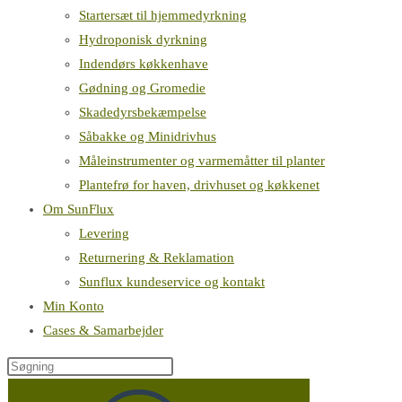
Startersæt til hjemmedyrkning
Hydroponisk dyrkning
Indendørs køkkenhave
Gødning og Gromedie
Skadedyrsbekæmpelse
Såbakke og Minidrivhus
Måleinstrumenter og varmemåtter til planter
Plantefrø for haven, drivhuset og køkkenet
Om SunFlux
Levering
Returnering & Reklamation
Sunflux kundeservice og kontakt
Min Konto
Cases & Samarbejder
Søg
på