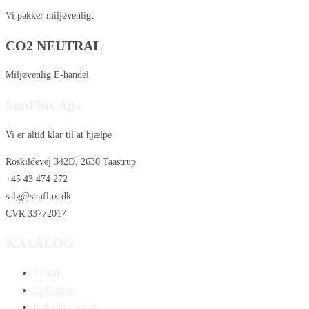
Vi pakker miljøvenligt
CO2 NEUTRAL
Miljøvenlig E-handel
SunFlux Aps
Vi er altid klar til at hjælpe
Roskildevej 342D, 2630 Taastrup
+45 43 474 272
salg@sunflux.dk
CVR 33772017
KATALOG
Tilbud
LED strips
Indbygningsspot