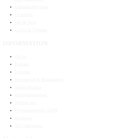
Indendørsbelysning
El-artikler
Hus & Have
Grolys & Tilbehør
INFORMATION
Om os
Kontakt
Levering
Returnering & Reklamation
Sikker betaling
Handelsbetingelser
Teknisk info
Persondatapolitik GDPR
Brochurer
SEO Marketing