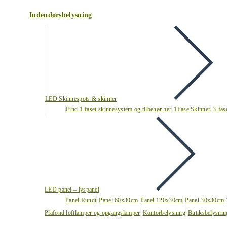
Indendørsbelysning
LED Skinnespots & skinner
Find 1-faset skinnesystem og tilbehør her
1Fase Skinner
3-fas
LED panel – lyspanel
Panel Rundt
Panel 60x30cm
Panel 120x30cm
Panel 30x30cm
Plafond loftlamper og opgangslamper
Kontorbelysning
Butiksbelysnin