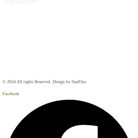
Åbningstider:
Mandag:
8:00 – 15:00
Tirsdag:
8:00 – 15:00
Onsdag:
8:00 – 15:00
Torsdag:
8:00 – 15:00
Fredag:
8.00 – 14:40
Lørdag:
Lukket
Søndag:
Lukket
© 2024 All rights Reserved. Design by SunFlux
Facebook