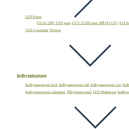
LED Pærer
GU10 230V LED pære
GU5.3 LED pære MR16 (12V)
E14 S
LED Lysstofrør
Diverse
Indbygningsspot
Indbygningsspot hvid
Indbygningsspot stål
Indbygningsspot sort
Ind
Indbygningsspots udendørs
Påbygningsspots
LED Møbelspot
Indbygn