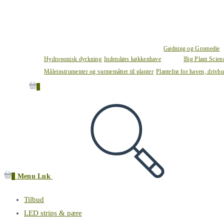
Gødning og Gromedie
Hydroponisk dyrkning
Indendørs køkkenhave
Big Plant Scie
Måleinstrumenter og varmemåtter til planter
Plantefrø for haven, drivh
0
0
Menu
Luk
Tilbud
LED strips & pære