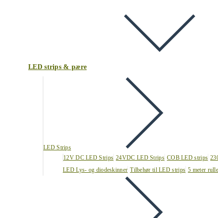
LED strips & pære
LED Strips
12V DC LED Strips
24VDC LED Strips
COB LED strips
23
LED Lys- og diodeskinner
Tilbehør til LED strips
5 meter rull