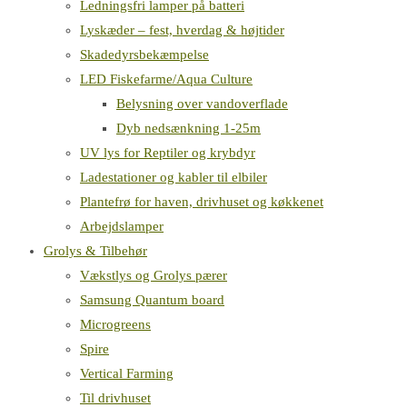
Ledningsfri lamper på batteri
Lyskæder – fest, hverdag & højtider
Skadedyrsbekæmpelse
LED Fiskefarme/Aqua Culture
Belysning over vandoverflade
Dyb nedsænkning 1-25m
UV lys for Reptiler og krybdyr
Ladestationer og kabler til elbiler
Plantefrø for haven, drivhuset og køkkenet
Arbejdslamper
Grolys & Tilbehør
Vækstlys og Grolys pærer
Samsung Quantum board
Microgreens
Spire
Vertical Farming
Til drivhuset